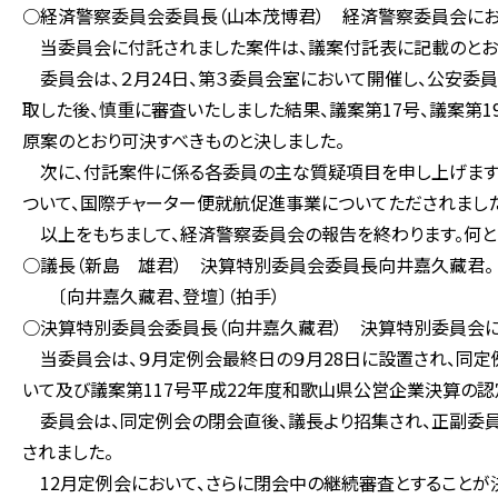
○経済警察委員会委員長（山本茂博君） 経済警察委員会にお
当委員会に付託されました案件は、議案付託表に記載のとおり
委員会は、２月24日、第３委員会室において開催し、公安委
取した後、慎重に審査いたしました結果、議案第17号、議案第19
原案のとおり可決すべきものと決しました。
次に、付託案件に係る各委員の主な質疑項目を申し上げます
ついて、国際チャーター便就航促進事業についてただされました
以上をもちまして、経済警察委員会の報告を終わります。何とぞ
○議長（新島 雄君） 決算特別委員会委員長向井嘉久藏君。
〔向井嘉久藏君、登壇〕（拍手）
○決算特別委員会委員長（向井嘉久藏君） 決算特別委員会に
当委員会は、９月定例会最終日の９月28日に設置され、同定
いて及び議案第117号平成22年度和歌山県公営企業決算の
委員会は、同定例会の閉会直後、議長より招集され、正副委
されました。
12月定例会において、さらに閉会中の継続審査とすることが決