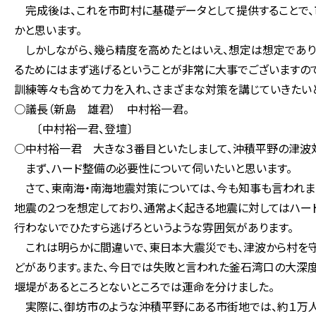
完成後は、これを市町村に基礎データとして提供することで、
かと思います。
しかしながら、幾ら精度を高めたとはいえ、想定は想定であり
るためにはまず逃げるということが非常に大事でございますの
訓練等々も含めて力を入れ、さまざまな対策を講じていきたいと
○議長（新島 雄君） 中村裕一君。
〔中村裕一君、登壇〕
○中村裕一君 大きな３番目といたしまして、沖積平野の津波
まず、ハード整備の必要性について伺いたいと思います。
さて、東南海・南海地震対策については、今も知事も言われまし
地震の２つを想定しており、通常よく起きる地震に対してはハー
行わないでひたすら逃げろというような雰囲気があります。
これは明らかに間違いで、東日本大震災でも、津波から村を
どがあります。また、今日では失敗と言われた釜石湾口の大深度
堰堤があるところとないところでは運命を分けました。
実際に、御坊市のような沖積平野にある市街地では、約１万人