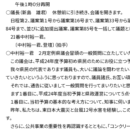
午後１時０分再開
○議長（新島 雄君） 休憩前に引き続き、会議を開きます。
日程第２、議案第１号から議案第16号まで、議案第33号から議
84号まで、並びに追加提出議案、議案第85号を一括して議題
21番中村裕一君。
〔中村裕一君、登壇〕（拍手）
○中村裕一君 ２月定例県議会冒頭の一般質問に立たしていた
この議会は、平成24年度予算初め県民のためにお役に立つ予
我々県民の代表であります議員も、大いに議論を闘わせたいと
ていきたいというふうに思っておりますので、議員諸氏、お互い
それでは、通告に従いまして一般質問を行ってまいりたいと思
まず１番目に、平成24年度当初予算と県政運営について５点
１番目に、当初予算の基本的な考え方について、知事に伺いま
昨年、私たちは、東日本大震災と台風12号水害を経験し、こ
す。
さらに、公共事業の重要性を再認識するとともに、「コンクリー