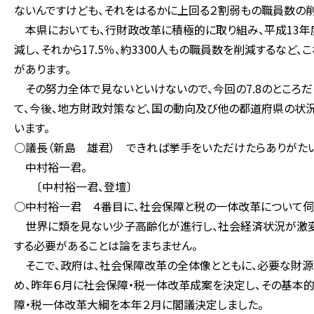
ないんですけども、それをはるかに上回る２割弱もの職員数の削
本県においても、行財政改革に積極的に取り組み、平成13年度
減し、それから17.5％、約3300人もの職員数を削減するな
があります。
その努力全体で見ないといけないので、今回の7.8のところだ
て、今後、地方財政対策など、国の動向及び他の都道府県の状況
います。
○議長（新島 雄君） できれば挙手をいただけたらありがたい
中村裕一君。
〔中村裕一君、登壇〕
○中村裕一君 ４番目に、社会保障と税の一体改革について伺
世界に類を見ない少子高齢化が進行し、社会経済状況が激変
する必要があることは論をまちません。
そこで、政府は、社会保障改革の全体像とともに、必要な財源
め、昨年６月に社会保障・税一体改革成案を決定し、その基本
障・税一体改革大綱を本年２月に閣議決定しました。