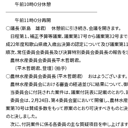
午前10時０分休憩
────────────────────
午前11時０分再開
○議長（新島 雄君） 休憩前に引き続き、会議を開きます。
日程第１、補正予算等議案、議案第17号から議案第32号まで
成22年度和歌山県歳入歳出決算の認定について及び議案第1
順次、常任委員会委員長及び決算特別委員会委員長の報告を求
農林水産委員会委員長平木哲朗君。
〔平木哲朗君、登壇〕（拍手）
○農林水産委員会委員長（平木哲朗君） おはようございます。
農林水産委員会における審査の経過並びに結果について、御
当委員会に付託された案件は、議案付託表に記載のとおり、議
委員会は、２月24日、第４委員会室において開催し、農林水
案第70号は賛成多数をもって原案のとおり可決すべきものと決
のと決しました。
次に、付託案件に係る各委員の主な質疑項目を申し上げます