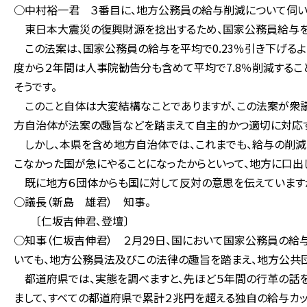
○中村裕一君 ３番目に、地方公務員の給与削減について伺い
東日本大震災の復興財源を捻出するため、国家公務員給与を削
この法案は、国家公務員の給与を平均で0.23％引き下げるよ
度から２年間は人事院勧告分も含めて平均で7.8％削減するこ
そうです。
このこと自体は大変結構なことでありますが、この法案が衆議
方自治体が法案の趣旨などを踏まえて自主的かつ適切に対応す
しかし、本県を含め地方自治体では、これまでも、給与の削減
こなかった国が急にやることになったからといって、地方に口出
既に地方６団体からも国に対して反対の意思を伝えていますが
○議長（新島 雄君） 知事。
〔仁坂吉伸君、登壇〕
○知事（仁坂吉伸君） ２月29日、国において国家公務員の
いても、地方公務員法及びこの法律の趣旨を踏まえ、地方公共
都道府県では、実態を調べますと、先ほど５年間の行革の話を申
まして、すべての都道府県で累計２兆円を超える独自の給与カッ