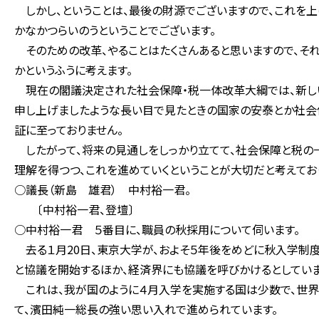
しかし、ということは、最後の財源でございますので、これを上
かなかつらいのうということでございます。
そのための改革、やることはたくさんあると思いますので、それ
かというふうに考えます。
現在の閣議決定された社会保障・税一体改革大綱では、新し
申し上げましたような長い目で見たときの国家の安泰とか社会
証に至っておりません。
したがって、将来の見通しをしっかり立てて、社会保障と税の
理解を得つつ、これを進めていくということが大切だと考えてお
○議長（新島 雄君） 中村裕一君。
〔中村裕一君、登壇〕
○中村裕一君 ５番目に、職員の秋採用について伺います。
去る１月20日、東京大学が、およそ５年後をめどに秋入学制度
と協議を開始するほか、経済界にも協議を呼びかけるとしていま
これは、我が国のように４月入学を実施する国は少数で、世界
て、濱田純一総長の強い思い入れで進められています。