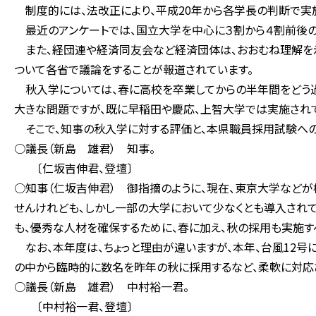
制度的には、法改正により、平成20年から各学長の判断で実施
最近のアンケートでは、国立大学を中心に３割から４割前後の
また、経団連や経済同友会など経済団体は、おおむね理解を示
ついて各省で議論をすることが報道されています。
秋入学については、春に高校を卒業してからの半年間をどう過
大きな問題ですが、既に早稲田や慶応、上智大学では実施されて
そこで、知事の秋入学に対する評価と、本県職員採用試験への
○議長（新島 雄君） 知事。
〔仁坂吉伸君、登壇〕
○知事（仁坂吉伸君） 御指摘のように、現在、東京大学などが
せんけれども、しかし一部の大学において少なくとも導入されて
も、優秀な人材を確保するために、春に加え、秋の採用も実施す
なお、本年度は、ちょっと理由が違いますが、本年、台風12号
の中から臨時的に数名を昨年の秋に採用するなど、柔軟に対応
○議長（新島 雄君） 中村裕一君。
〔中村裕一君、登壇〕