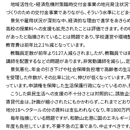
地域活性化・経済危機対策臨時交付金事業の地元発注状況では
づくりのための交付金事業でありながら、そういう水準にとどま
景気や雇用状況が深刻な中、経済的な理由で進学をあきらめ
高校の授業料への支援も拡充されたことは評価できます。その
があったと指摘されていることは問題であり、学校運営や環境
教育費は前年比2.1％減となっています。
教職員定数が前年より127人減らされましたが、教職員では
講師を配置するなどの問題があります。非常勤講師を減らし、定
景気悪化、年金の引き下げや社会保障負担増で高齢者の生活も
を受理した件数が、その比率に比べ、伸びが低くなっています。平
っています。申請権を保障した生活保護行政になっているのか、
こうした県民生活への支援の不十分さとは対照的に、誘致企
賃貸代金は、計画が縮小されたにもかかわらず、これまでどおり
地分18ヘクタールの分の賃料は支払われなくなり、年1800万
毎年指摘している問題ですが、和歌山北港に国のエネルギー港
年度も負担しています。不要不急の工事であり、中止すべきです