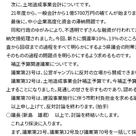
次に、土地造成事業会計についてです。
21年度から、一般会計から１億5700万円の補てんが始まりま
最後に、中小企業高度化資金の滞納問題です。
同和行政のゆがみにより、不透明でずさんな融資が行われてきた
納欠損処理されました。今回、新たに償還率10％、13％のとこ
査から回収までの過程をすべて明らかにするよう県議会の附帯
そのものの過程の問題点を明らかにするよう求めるものです。
補正予算関連議案についてです。
議案第23号は、公営ギャンブルに反対の立場から賛成できま
議案第32号は、土地造成事業会計補正予算です。今補正予算
上することになりました。見通しの甘さを示すものであり、認め
議案第70号は、建設事業施行に伴う市町村負担金を求める議
以上申し上げて、反対討論を終わります。（拍手）
○議長（新島 雄君） 以上で、討論を終結いたします。
これより採決に入ります。
まず、議案第23号、議案第32号及び議案第70号を一括して採