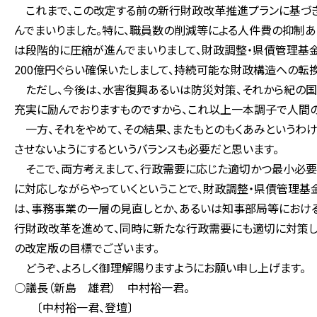
これまで、この改定する前の新行財政改革推進プランに基づき
んでまいりました。特に、職員数の削減等による人件費の抑制
は段階的に圧縮が進んでまいりまして、財政調整・県債管理基金
200億円ぐらい確保いたしまして、持続可能な財政構造への転
ただし、今後は、水害復興あるいは防災対策、それから紀の国
充実に励んでおりますものですから、これ以上一本調子で人間の
一方、それをやめて、その結果、またもとのもくあみというわけ
させないようにするというバランスも必要だと思います。
そこで、両方考えまして、行政需要に応じた適切かつ最小必
に対応しながらやっていくということで、財政調整・県債管理基
は、事務事業の一層の見直しとか、あるいは知事部局等における
行財政改革を進めて、同時に新たな行政需要にも適切に対策し
の改定版の目標でございます。
どうぞ、よろしく御理解賜りますようにお願い申し上げます。
○議長（新島 雄君） 中村裕一君。
〔中村裕一君、登壇〕