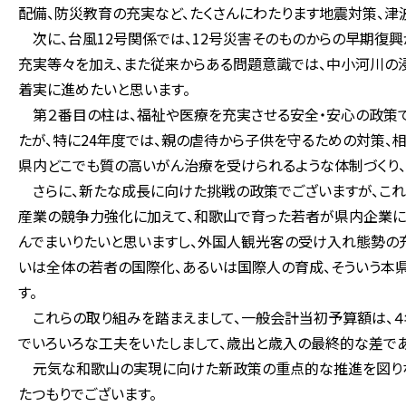
配備、防災教育の充実など、たくさんにわたります地震対策、津
次に、台風12号関係では、12号災害そのものからの早期復興
充実等々を加え、また従来からある問題意識では、中小河川の
着実に進めたいと思います。
第２番目の柱は、福祉や医療を充実させる安全・安心の政策で
たが、特に24年度では、親の虐待から子供を守るための対策、
県内どこでも質の高いがん治療を受けられるような体制づくり、
さらに、新たな成長に向けた挑戦の政策でございますが、これ
産業の競争力強化に加えて、和歌山で育った若者が県内企業に就
んでまいりたいと思いますし、外国人観光客の受け入れ態勢の
いは全体の若者の国際化、あるいは国際人の育成、そういう本
す。
これらの取り組みを踏まえまして、一般会計当初予算額は、４
でいろいろな工夫をいたしまして、歳出と歳入の最終的な差であ
元気な和歌山の実現に向けた新政策の重点的な推進を図りな
たつもりでございます。