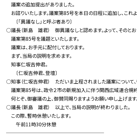
議案の追加提出がありました。
お諮りいたします。議案第85号を本日の日程に追加し、これよ
〔「異議なし」と呼ぶ者あり〕
○議長（新島 雄君） 御異議なしと認めます。よって、そのとお
議案第85号を議題といたします。
議案は、お手元に配付しております。
まず、当局の説明を求めます。
知事仁坂吉伸君。
〔仁坂吉伸君、登壇〕
○知事（仁坂吉伸君） ただいま上程されました議案について、
議案第85号は、政令２市の新規加入に伴う関西広域連合規約
何とぞ、御審議の上、御賛同賜りますようお願い申し上げます
○議長（新島 雄君） 以上で、当局の説明が終わりました。
この際、暫時休憩いたします。
午前11時30分休憩
────────────────────