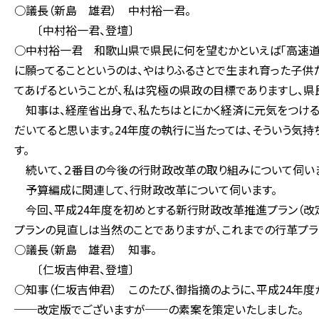
○議長（新島 雄君） 中村裕一君。
〔中村裕一君、登壇〕
○中村裕一君 和歌山県で県民に何を望むかといえば「高速道路
に願ってることというのは、やはりふるさとで生まれ育った子供
てあげるということが、私は究極の県政の目標でありますし、県
知事は、経産省出身で、私たちはとにかく経済に元気をつける
だいてると思います。24年度の執行に当たっては、そういう気
す。
続いて、２番目の今後の行財政改革の取り組みについて伺いま
予算編成に関連して、行財政改革について伺います。
今回、平成24年度を初めとする新行財政改革推進プラン（改定
プランの見直しは当然のことでありますが、これまでの行革プラ
○議長（新島 雄君） 知事。
〔仁坂吉伸君、登壇〕
○知事（仁坂吉伸君） このたび、御指摘のように、平成24年
──改定版でございますが──の素案を策定いたしました。