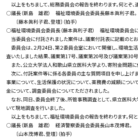
以上をもちまして、総務委員会の報告を終わります。何とぞ、適
○議長（新島 雄君） 福祉環境委員会委員長藤本眞利子君。
〔藤本眞利子君、登壇〕（拍手）
○福祉環境委員会委員長（藤本眞利子君） 福祉環境委員会に
当委員会に付託されました案件は、議案付託表に記載のとおり
委員会は、２月24日、第２委員会室において開催し、環境生
査いたしました結果、議案第17号、議案第20号及び議案第30
また、公立大学法人和歌山県立医科大学より、寄附金問題に
次に、付託案件等に係る各委員の主な質問項目を申し上げま
事業について、生活保護の状況について、薬務費の減額につい
金について、調査委員会についてただされました。
なお、同日、委員会終了後、所管事務調査として、県立医科大
いて現地調査を行いました。
以上をもちまして、福祉環境委員会の報告を終わります。何と
○議長（新島 雄君） 経済警察委員会委員長山本茂博君。
〔山本茂博君、登壇〕（拍手）