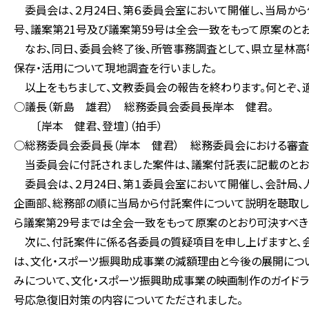
委員会は、２月24日、第６委員会室において開催し、当局から
号、議案第21号及び議案第59号は全会一致をもって原案のと
なお、同日、委員会終了後、所管事務調査として、県立星林高
保存・活用について現地調査を行いました。
以上をもちまして、文教委員会の報告を終わります。何とぞ、適
○議長（新島 雄君） 総務委員会委員長岸本 健君。
〔岸本 健君、登壇〕（拍手）
○総務委員会委員長（岸本 健君） 総務委員会における審査
当委員会に付託されました案件は、議案付託表に記載のとおり
委員会は、２月24日、第１委員会室において開催し、会計局、
企画部、総務部の順に当局から付託案件について説明を聴取した
ら議案第29号までは全会一致をもって原案のとおり可決すべき
次に、付託案件に係る各委員の質疑項目を申し上げますと、会
は、文化・スポーツ振興助成事業の減額理由と今後の展開につ
みについて、文化・スポーツ振興助成事業の映画制作のガイドラ
号応急復旧対策の内容についてただされました。