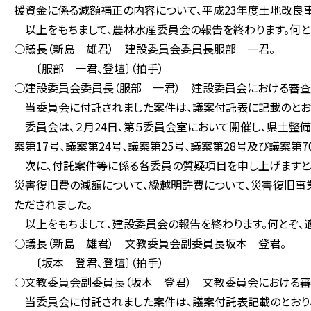
援資金に係る減額補正の内容について、平成23年度土地改良
以上をもちまして、農林水産委員会の報告を終わります。何とぞ
○議長（新島 雄君） 建設委員会委員長服部 一君。
〔服部 一君、登壇〕（拍手）
○建設委員会委員長（服部 一君） 建設委員会における審査
当委員会に付託されました案件は、議案付託表に記載のとおり
委員会は、２月24日、第５委員会室において開催し、県土整
案第17号、議案第24号、議案第25号、議案第28号及び議案
次に、付託案件等に係る各委員の質疑項目を申し上げますと
災害復旧費の減額について、繰越明許費について、災害復旧事
ただされました。
以上をもちまして、建設委員会の報告を終わります。何とぞ、適
○議長（新島 雄君） 文教委員会副委員長坂本 登君。
〔坂本 登君、登壇〕（拍手）
○文教委員会副委員長（坂本 登君） 文教委員会における審
当委員会に付託されました案件は、議案付託表記載のとおり、