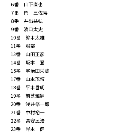
６番 山下直也
７番 門 三佐博
８番 井出益弘
９番 濱口太史
10番 鈴木太雄
11番 服部 一
13番 山田正彦
14番 坂本 登
15番 宇治田栄蔵
17番 山本茂博
18番 平木哲朗
19番 前芝雅嗣
20番 浅井修一郎
21番 中村裕一
22番 冨安民浩
23番 岸本 健