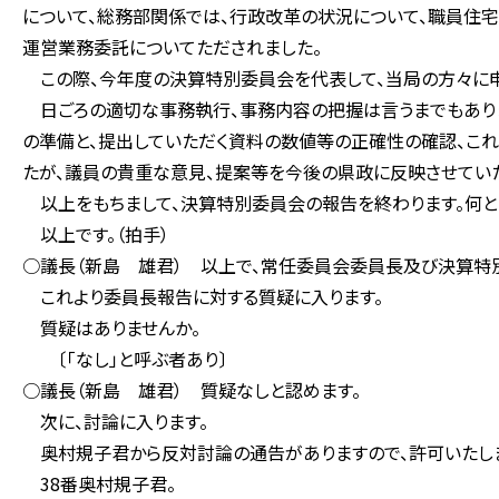
について、総務部関係では、行政改革の状況について、職員住
運営業務委託についてただされました。
この際、今年度の決算特別委員会を代表して、当局の方々に申
日ごろの適切な事務執行、事務内容の把握は言うまでもありま
の準備と、提出していただく資料の数値等の正確性の確認、これ
たが、議員の貴重な意見、提案等を今後の県政に反映させていた
以上をもちまして、決算特別委員会の報告を終わります。何と
以上です。（拍手）
○議長（新島 雄君） 以上で、常任委員会委員長及び決算特
これより委員長報告に対する質疑に入ります。
質疑はありませんか。
〔「なし」と呼ぶ者あり〕
○議長（新島 雄君） 質疑なしと認めます。
次に、討論に入ります。
奥村規子君から反対討論の通告がありますので、許可いたし
38番奥村規子君。