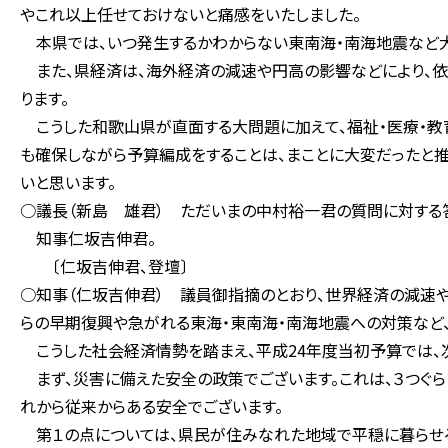
やこれ以上任せておけないと痛感をいたしました。
本県では、いつ発生するかわからない東南海・南海地震など大
また、県経済は、海外経済の減速や円高の影響などにより、依
ります。
こうした和歌山県が直面する大問題に加えて、福祉・医療・教
も確保しながら予算編成をすることは、まことに大変だったと推
いと思います。
○議長（新島 雄君） ただいまの中村裕一君の質問に対する
知事仁坂吉伸君。
〔仁坂吉伸君、登壇〕
○知事（仁坂吉伸君） 議員御指摘のとおり、世界経済の減速
らの早期復興や急がれる東海・東南海・南海地震への対策など
こうした社会経済情勢を踏まえ、平成24年度当初予算では、
まず、災害に備えた安全の政策でございます。これは、３つぐら
れから従来からある安全でございます。
第１の点については、県民が住みなれた地域で平穏に暮らせる