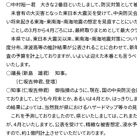
○中村裕一君 大きな２番目といたしまして、防災対策として
未曾有の大災害となった東日本大震災を受けて、中央防災会議
い将来起きる東海・東南海・南海地震の想定を見直すことにいた
ことしの３月から４月ごろには、最終取りまとめとして最大ク
本県では、東日本大震災以来、東南海・南海地震対策について
度分布、津波高等の推計結果が公表されることに合わせて、新
査の予算を計上しておりますが、いよいよ迎えた本番とも言うべ
いたします。
○議長（新島 雄君） 知事。
〔仁坂吉伸君、登壇〕
○知事（仁坂吉伸君） 御指摘のように、現在、国の中央防災
ておりまして、どうも今月末とか、あるいは４月とか、はっきりし
の結果によっては、当然我が県におけるハザードマップ等々の見
これを予測しておりましたので、県といたしましては、これま
が、４月といたしますと、公表を受けて、精緻な被害想定、浸水
すので、約１億円計上させていただいております。