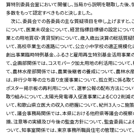
算特別委員会室において開催し、当局から説明を聴取した後、慎
多数をもって認定すべきものと決しました。
次に、委員会での各委員の主な質疑項目を申し上げますと、こ
について、医業未収金について、経営指標目標値の設定につい
業との用地買収・賃貸契約について、歳入歳出決算の総括質疑
いて、高校卒業生の進路について、公立小中学校の適正規模化
創出事業臨時特例基金、ふるさと雇用再生特別基金活用事業の
て、企画部関係では、コスモパーク加太用地の利活用について
て、農林水産部関係では、農業後継者の養成について、農林水
は、非行少年等の立ち直り支援事業について、孤立死に係る取
ポスター掲示板の再利用について、選挙公報の配布方法につい
取り組みについて、太陽光発電導入促進事業によるＣＯ２削減
いて、和歌山県立医大の収入の把握について、紀州３人っこ施
いて、議会事務局関係では、本県における他府県等議会の視察
摘、注意等の実績及び今後の監査方針について、監査委員によ
ついて、知事室関係では、東京事務所職員住宅の管理について、