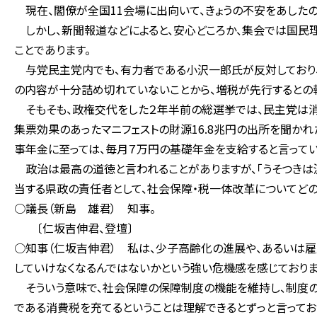
現在、閣僚が全国11会場に出向いて、きょうの不安をあした
しかし、新聞報道などによると、安心どころか、集会では国民
ことであります。
与党民主党内でも、有力者である小沢一郎氏が反対しており、
の内容が十分詰め切れていないことから、増税が先行するとの
そもそも、政権交代をした２年半前の総選挙では、民主党は消
集票効果のあったマニフェストの財源16.8兆円の出所を聞か
事年金に至っては、毎月７万円の基礎年金を支給すると言ってい
政治は最高の道徳と言われることがありますが、「うそつきは泥
当する県政の責任者として、社会保障・税一体改革についてどの
○議長（新島 雄君） 知事。
〔仁坂吉伸君、登壇〕
○知事（仁坂吉伸君） 私は、少子高齢化の進展や、あるいは
していけなくなるんではないかという強い危機感を感じておりま
そういう意味で、社会保障の保障制度の機能を維持し、制度の
である消費税を充てるということは理解できるとずっと言ってお