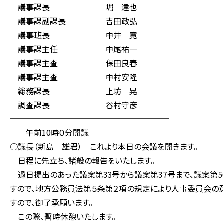
議事課長 堀 達也
議事課副課長 吉田政弘
議事班長 中井 寛
議事課主任 中尾祐一
議事課主査 保田良春
議事課主査 中村安隆
総務課長 上坊 晃
調査課長 谷村守彦
────────────────────
午前10時０分開議
○議長（新島 雄君） これより本日の会議を開きます。
日程に先立ち、諸般の報告をいたします。
過日提出のあった議案第33号から議案第37号まで、議案第5
すので、地方公務員法第５条第２項の規定により人事委員会の意
すので、御了承願います。
この際、暫時休憩いたします。