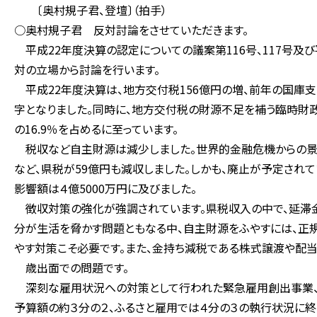
〔奥村規子君、登壇〕（拍手）
○奥村規子君 反対討論をさせていただきます。
平成22年度決算の認定についての議案第116号、117号及び
対の立場から討論を行います。
平成22年度決算は、地方交付税156億円の増、前年の国庫支
字となりました。同時に、地方交付税の財源不足を補う臨時財政
の16.9％を占めるに至っています。
税収など自主財源は減少しました。世界的金融危機からの景
など、県税が59億円も減収しました。しかも、廃止が予定され
影響額は４億5000万円に及びました。
徴収対策の強化が強調されています。県税収入の中で、延滞金
分が生活を脅かす問題ともなる中、自主財源をふやすには、正
やす対策こそ必要です。また、金持ち減税である株式譲渡や配当
歳出面での問題です。
深刻な雇用状況への対策として行われた緊急雇用創出事業、
予算額の約３分の２、ふるさと雇用では４分の３の執行状況に終