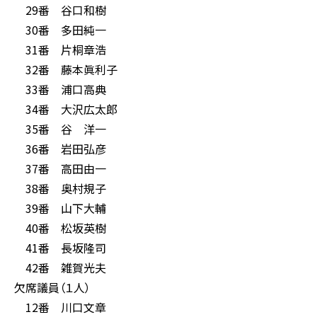
29番 谷口和樹
30番 多田純一
31番 片桐章浩
32番 藤本眞利子
33番 浦口高典
34番 大沢広太郎
35番 谷 洋一
36番 岩田弘彦
37番 高田由一
38番 奥村規子
39番 山下大輔
40番 松坂英樹
41番 長坂隆司
42番 雑賀光夫
欠席議員（１人）
12番 川口文章