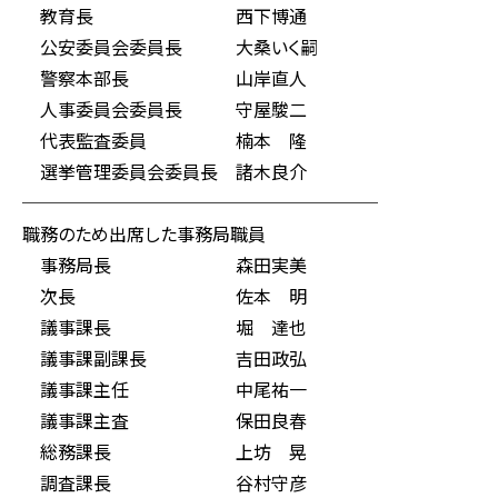
教育長 西下博通
公安委員会委員長 大桑いく嗣
警察本部長 山岸直人
人事委員会委員長 守屋駿二
代表監査委員 楠本 隆
選挙管理委員会委員長 諸木良介
────────────────────
職務のため出席した事務局職員
事務局長 森田実美
次長 佐本 明
議事課長 堀 達也
議事課副課長 吉田政弘
議事課主任 中尾祐一
議事課主査 保田良春
総務課長 上坊 晃
調査課長 谷村守彦