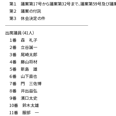
第１ 議案第17号から議案第32号まで、議案第59号及び議案
第２ 議案の付託
第３ 休会決定の件
────────────────────
出席議員（41人）
１番 森 礼子
２番 立谷誠一
３番 尾崎太郎
４番 藤山将材
５番 新島 雄
６番 山下直也
７番 門 三佐博
８番 井出益弘
９番 濱口太史
10番 鈴木太雄
11番 服部 一