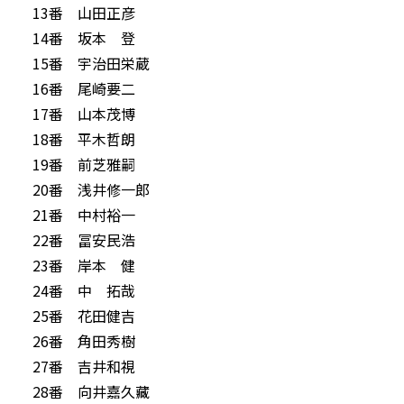
13番 山田正彦
14番 坂本 登
15番 宇治田栄蔵
16番 尾崎要二
17番 山本茂博
18番 平木哲朗
19番 前芝雅嗣
20番 浅井修一郎
21番 中村裕一
22番 冨安民浩
23番 岸本 健
24番 中 拓哉
25番 花田健吉
26番 角田秀樹
27番 吉井和視
28番 向井嘉久藏