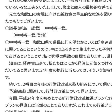
これらの取り組みを踏まえまして、一般会計当初予算額は、４
でいろいろな工夫をいたしまして、歳出と歳入の最終的な差であ
元気な和歌山の実現に向けた新政策の重点的な推進を図りな
たつもりでございます。
○議長（新島 雄君） 中村裕一君。
〔中村裕一君、登壇〕
○中村裕一君 和歌山県で県民に何を望むかといえば「高速道路
に願ってることというのは、やはりふるさとで生まれ育った子供
てあげるということが、私は究極の県政の目標でありますし、県
知事は、経産省出身で、私たちはとにかく経済に元気をつける
だいてると思います。24年度の執行に当たっては、そういう気
す。
続いて、２番目の今後の行財政改革の取り組みについて伺いま
予算編成に関連して、行財政改革について伺います。
今回、平成24年度を初めとする新行財政改革推進プラン（改定
プランの見直しは当然のことでありますが、これまでの行革プラ