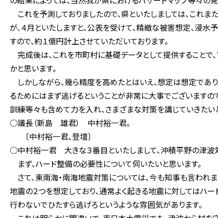
の結果によっては、当然我が県におけるハザードマップ等々の見
これを予測しておりましたので、県といたしましては、これま
が、４月といたしますと、公表を受けて、精緻な被害想定、浸水
すので、約１億円計上させていただいております。
完成後は、これを市町村に基礎データとして提供することで、
かと思います。
しかしながら、幾ら精度を高めたとはいえ、想定は想定であり
るためにはまず逃げるということが非常に大事でございますの
訓練等々も含めて力を入れ、さまざまな対策を講じていきたいと
○議長（新島 雄君） 中村裕一君。
〔中村裕一君、登壇〕
○中村裕一君 大きな３番目といたしまして、沖積平野の津波
まず、ハード整備の必要性について伺いたいと思います。
さて、東南海・南海地震対策については、今も知事も言われまし
地震の２つを想定しており、通常よく起きる地震に対してはハー
行わないでひたすら逃げろというような雰囲気があります。