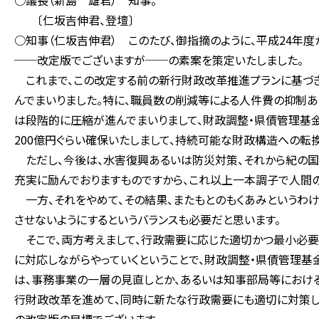
○議長（新島 雄君） 知事。
〔仁坂吉伸君、登壇〕
○知事（仁坂吉伸君） このたび、御指摘のように、平成24年
──改定版でございますが──の素案を策定いたしました。
これまで、この改定する前の新行財政改革推進プランに基づき
んでまいりました。特に、職員数の削減等による人件費の抑制
は段階的に圧縮が進んでまいりまして、財政調整・県債管理基金
200億円ぐらい確保いたしまして、持続可能な財政構造への転
ただし、今後は、水害復興あるいは防災対策、それから紀の国
充実に励んでおりますものですから、これ以上一本調子で人間の
一方、それをやめて、その結果、またもとのもくあみというわけ
させないようにするというバランスも必要だと思います。
そこで、両方考えまして、行政需要に応じた適切かつ最小必
に対応しながらやっていくということで、財政調整・県債管理基
は、事務事業の一層の見直しとか、あるいは知事部局等における
行財政改革を進めて、同時に新たな行政需要にも適切に対策し