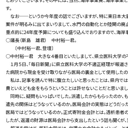
とおりでございます。その中には、当然、海岸事業費、海岸事業
す。
なお──というか今年度の話でございますが、特に東日本大震
案件が明るみに出てまいりまして、水門の自動化とか陸閘の廃止
重点的に24年度予算についても盛り込んでおりますので、海岸
○議長（新島 雄君） 中村裕一君。
〔中村裕一君、登壇〕
○中村裕一君 大きな４番目といたしまして、県立医科大学の
１月５日、「毎日新聞」に県立医科大学の不適正経理が報道さ
た病院から現金を受け取りながら医局の裏金として使用したの
私は、記事を読んで特に腹立たしいと思ったことは、県内では
費といえども金をもらうということは許せないことだと思いまし
同時に、疑問もいっぱいでした。派遣したからもらったのか、も
遣先の関係はどうなっているのか。医局会計の実態はどうだっ
医局ではどうなっているのか。正式寄附金会計とは。透析患者
したが、返還の財源は医局会計から支出したという話も聞くが、