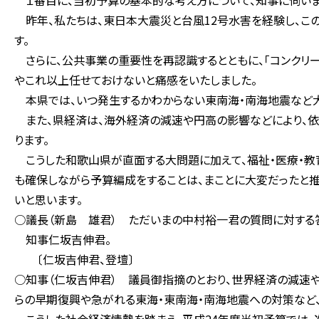
１番目に、当初予算の基本的な考え方について、知事に伺いま
昨年、私たちは、東日本大震災と台風12号水害を経験し、こ
す。
さらに、公共事業の重要性を再認識するとともに、「コンクリー
やこれ以上任せておけないと痛感をいたしました。
本県では、いつ発生するかわからない東南海・南海地震など大
また、県経済は、海外経済の減速や円高の影響などにより、依
ります。
こうした和歌山県が直面する大問題に加えて、福祉・医療・教
も確保しながら予算編成をすることは、まことに大変だったと推
いと思います。
○議長（新島 雄君） ただいまの中村裕一君の質問に対する
知事仁坂吉伸君。
〔仁坂吉伸君、登壇〕
○知事（仁坂吉伸君） 議員御指摘のとおり、世界経済の減速
らの早期復興や急がれる東海・東南海・南海地震への対策など