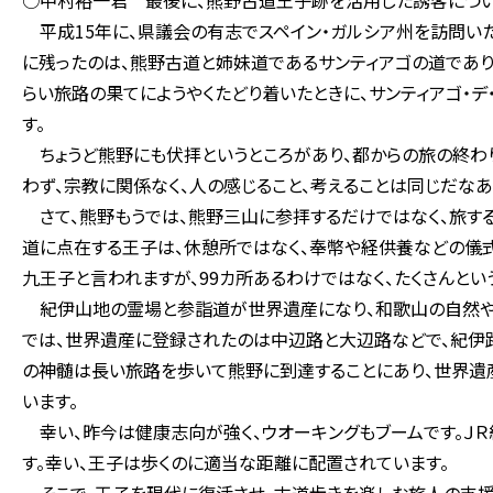
○中村裕一君 最後に、熊野古道王子跡を活用した誘客につい
平成15年に、県議会の有志でスペイン・ガルシア州を訪問いた
に残ったのは、熊野古道と姉妹道であるサンティアゴの道であり
らい旅路の果てにようやくたどり着いたときに、サンティアゴ・
す。
ちょうど熊野にも伏拝というところがあり、都からの旅の終わ
わず、宗教に関係なく、人の感じること、考えることは同じだなあ
さて、熊野もうでは、熊野三山に参拝するだけではなく、旅する
道に点在する王子は、休憩所ではなく、奉幣や経供養などの儀
九王子と言われますが、99カ所あるわけではなく、たくさんとい
紀伊山地の霊場と参詣道が世界遺産になり、和歌山の自然や
では、世界遺産に登録されたのは中辺路と大辺路などで、紀伊
の神髄は長い旅路を歩いて熊野に到達することにあり、世界遺
います。
幸い、昨今は健康志向が強く、ウオーキングもブームです。ＪＲ
す。幸い、王子は歩くのに適当な距離に配置されています。