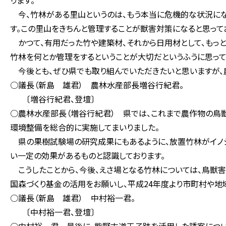
ります。
今、竹林がある里山というのは、もう本当に危機的な状況にな
す。この里山をきちんと管理することが獣害対策になると思って
かつて、有用だった竹や建築材、それから日用材として、もっと
竹林を何とか管理をするということが大切だというふうに思って
今後とも、ぜひ県でも取り組んでいただきたいと思いますが、
○議長（新島 雄君） 農林水産部長増谷行紀君。
〔増谷行紀君、登壇〕
○農林水産部長（増谷行紀君） 県では、これまで農作物の鳥獣
環境整備を総合的に実施してまいりました。
県の果樹試験場の研究成果にもあるように、放置竹林がイノシ
い一定の効果があるものと認識しております。
こうしたことから、今後、えさ場となる竹林については、鳥獣
国森づくり基金の活用をお願いし、平成24年度より市町村や地
○議長（新島 雄君） 中村裕一君。
〔中村裕一君、登壇〕