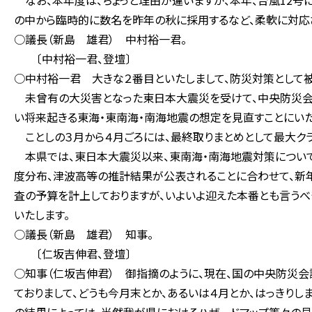
なお、本年度は、ちょっと理由が違いますが、本年、台風12号
の中から臨時的に数名を昨年の秋に採用するなど、柔軟に対応
○議長（新島 雄君） 中村裕一君。
〔中村裕一君、登壇〕
○中村裕一君 大きな２番目といたしまして、防災対策として
未曾有の大災害となった東日本大震災を受けて、中央防災会議
い将来起きる東海・東南海・南海地震の想定を見直すことにいた
ことしの３月から４月ごろには、最終取りまとめとして最大ク
本県では、東日本大震災以来、東南海・南海地震対策について
度分布、津波高等の推計結果が公表されることに合わせて、新
査の予算を計上しておりますが、いよいよ迎えた本番とも言うべ
いたします。
○議長（新島 雄君） 知事。
〔仁坂吉伸君、登壇〕
○知事（仁坂吉伸君） 御指摘のように、現在、国の中央防災
ておりまして、どうも今月末とか、あるいは４月とか、はっきりし