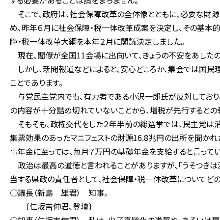
する必要があることは論をまちません。
そこで、政府は、社会保障改革の全体像とともに、必要な財源
め、昨年６月に社会保障・税一体改革成案を決定し、その基本
障・税一体改革大綱を本年２月に閣議決定しました。
現在、閣僚が全国11会場に出向いて、きょうの不安をあした
しかし、新聞報道などによると、安心どころか、集会では国民
ことであります。
与党民主党内でも、有力者である小沢一郎氏が反対しており、
の内容が十分詰め切れていないことから、増税が先行するとの
そもそも、政権交代をした２年半前の総選挙では、民主党は消
集票効果のあったマニフェストの財源16.8兆円の出所を聞か
事年金に至っては、毎月７万円の基礎年金を支給すると言ってい
政治は最高の道徳と言われることがありますが、「うそつきは泥
当する県政の責任者として、社会保障・税一体改革についてどの
○議長（新島 雄君） 知事。
〔仁坂吉伸君、登壇〕