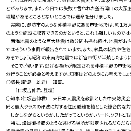
これは明らかに間違いで、東日本大震災でも、津波から村を
どがあります。また、今日では失敗と言われた釜石湾口の大深度
堰堤があるところとないところでは運命を分けました。
実際に、御坊市のような沖積平野にある市街地では、約１万人
のような施設に収容できるのかというと、これも難しいものでは
南海地震のような巨大地震は数分間も揺れ続け、地震がおさ
ではそういう事例が報告されています。また、家具の転倒や住
あるでしょう。昭和の東南海地震では新宮市街が半焼したよう
そこで、伺います。逃げる場所が限定される沖積平野の市街
分行うことが必要と考えますが、知事はどのようにお考えでしょ
○議長（新島 雄君） 知事。
〔仁坂吉伸君、登壇〕
○知事（仁坂吉伸君） 東日本大震災を教訓とした中央防災会
備と最大クラスの津波に対する住民避難を軸とした総合的な対
しかしながらというか、したがってというか、ハード、ソフトと
特に、議員御指摘のような逃げる場所が限定されるだらだらと