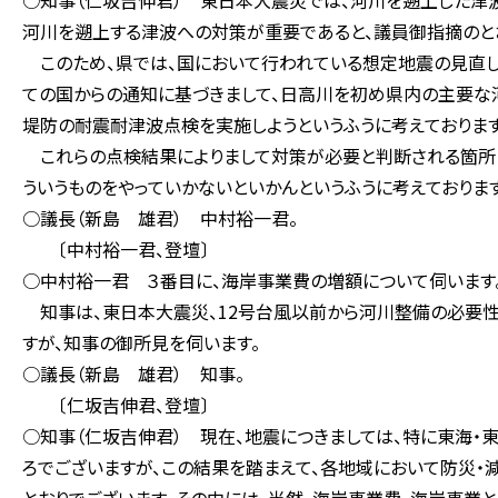
○知事（仁坂吉伸君） 東日本大震災では、河川を遡上した津
河川を遡上する津波への対策が重要であると、議員御指摘のと
このため、県では、国において行われている想定地震の見直し
ての国からの通知に基づきまして、日高川を初め県内の主要な河
堤防の耐震耐津波点検を実施しようというふうに考えております
これらの点検結果によりまして対策が必要と判断される箇所に
ういうものをやっていかないといかんというふうに考えております
○議長（新島 雄君） 中村裕一君。
〔中村裕一君、登壇〕
○中村裕一君 ３番目に、海岸事業費の増額について伺います
知事は、東日本大震災、12号台風以前から河川整備の必要性
すが、知事の御所見を伺います。
○議長（新島 雄君） 知事。
〔仁坂吉伸君、登壇〕
○知事（仁坂吉伸君） 現在、地震につきましては、特に東海・
ろでございますが、この結果を踏まえて、各地域において防災・