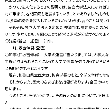
原因は、統治、いわゆるガバナンスができてないということでは
かつて、法人化するときの説明では、独立大学法人になれば、
材が集まり、地域医療も進展するということでありました。しか
す。多額の税金を投入しているにもかかわらず、言うことは聞い
そもそも、独立大学法人を定めた法律自体、有効だったのかと
ります。少なくとも、今回のことで経営と運営が分離すべきであ
○議長（新島 雄君） 知事。
〔仁坂吉伸君、登壇〕
○知事（仁坂吉伸君） 大学の運営に当たりましては、大学人
主権が与えられることによって大学関係者が張り切っていろいろ
とも期待されるところです。
現在、和歌山県立医大は、板倉学長のもと、全学を挙げて地域
それからまた、医大のさまざまな指標があります。全国の中で
思います。
今のところ、そういう点では、その医大の活動について、不祥
ん。