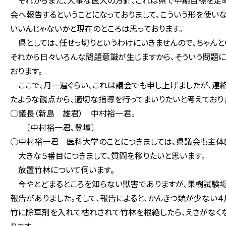
それからまた、大事な医大の方針、これは県で中期目標を定め
会へ報告するということになっておりまして、こういう形を使い
いいんじゃないかと現在のところは思っております。
県としては、任せっ切りというわけにいきませんので、ちゃんと
それから日々いろんな問題意識が生じますから、そういう問題に
おります。
ここで、月一遍ぐらい、これは議会でも申し上げましたが、連絡
たような観点から、適切な指導を行ってまいりたいと考えており
○議長（新島 雄君） 中村裕一君。
〔中村裕一君、登壇〕
○中村裕一君 医科大学のことにつきましては、県議会も主体的
大きな５番目につきまして、質問を移りたいと思います。
放置竹林について伺います。
今やとどまるところを知らない獣害でありますが、果樹試験場
報告がありました。そして、報告によると、かんきつ類が少ない
竹に除草剤を入れて枯れされて竹林を根絶したら、えさがなくな