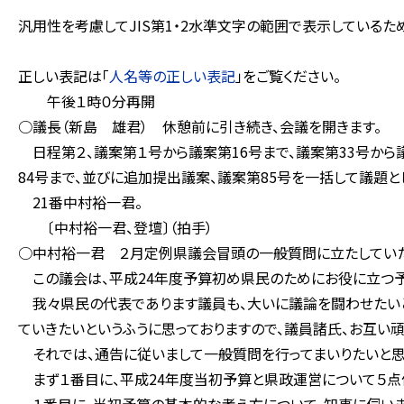
汎用性を考慮してJIS第1・2水準文字の範囲で表示している
正しい表記は「
人名等の正しい表記
」をご覧ください。
午後１時０分再開
○議長（新島 雄君） 休憩前に引き続き、会議を開きます。
日程第２、議案第１号から議案第16号まで、議案第33号から議
84号まで、並びに追加提出議案、議案第85号を一括して議題
21番中村裕一君。
〔中村裕一君、登壇〕（拍手）
○中村裕一君 ２月定例県議会冒頭の一般質問に立たしていた
この議会は、平成24年度予算初め県民のためにお役に立つ予
我々県民の代表であります議員も、大いに議論を闘わせたいと
ていきたいというふうに思っておりますので、議員諸氏、お互い
それでは、通告に従いまして一般質問を行ってまいりたいと思
まず１番目に、平成24年度当初予算と県政運営について５点