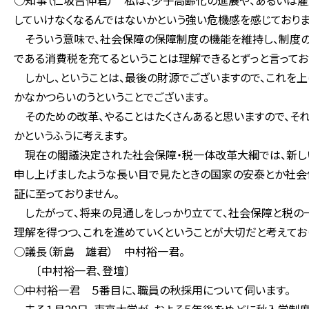
○知事（仁坂吉伸君） 私は、少子高齢化の進展や、あるいは
していけなくなるんではないかという強い危機感を感じておりま
そういう意味で、社会保障の保障制度の機能を維持し、制度の
である消費税を充てるということは理解できるとずっと言ってお
しかし、ということは、最後の財源でございますので、これを上
かなかつらいのうということでございます。
そのための改革、やることはたくさんあると思いますので、それ
かというふうに考えます。
現在の閣議決定された社会保障・税一体改革大綱では、新し
申し上げましたような長い目で見たときの国家の安泰とか社会
証に至っておりません。
したがって、将来の見通しをしっかり立てて、社会保障と税の
理解を得つつ、これを進めていくということが大切だと考えてお
○議長（新島 雄君） 中村裕一君。
〔中村裕一君、登壇〕
○中村裕一君 ５番目に、職員の秋採用について伺います。