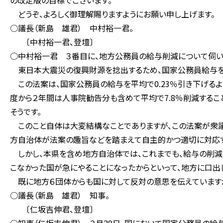
の改定版の目標でございます。
どうぞ、よろしく御理解賜りますようにお願い申し上げます。
○議長（新島 雄君） 中村裕一君。
〔中村裕一君、登壇〕
○中村裕一君 ３番目に、地方公務員の給与削減について伺い
東日本大震災の復興財源を捻出するため、国家公務員給与を削
この法案は、国家公務員の給与を平均で0.23％引き下げるよ
度から２年間は人事院勧告分も含めて平均で7.8％削減するこ
そうです。
このこと自体は大変結構なことでありますが、この法案が衆議
方自治体が法案の趣旨などを踏まえて自主的かつ適切に対応す
しかし、本県を含め地方自治体では、これまでも、給与の削減
こなかった国が急にやることになったからといって、地方に口出
既に地方６団体からも国に対して反対の意思を伝えていますが
○議長（新島 雄君） 知事。
〔仁坂吉伸君、登壇〕