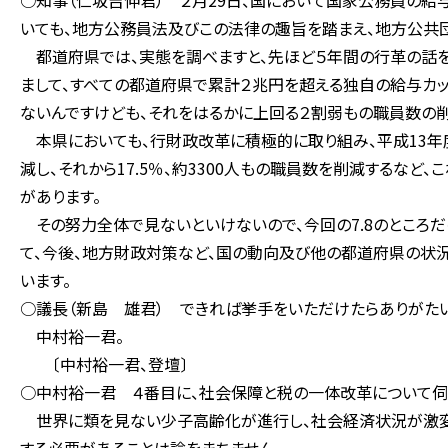
○知事（仁坂吉伸君） ２月29日、国において国家公務員の
いても、地方公務員法及びこの法律の趣旨を踏まえ、地方公共
都道府県では、実態を調べますと、先ほど５年間の行革の話を申
まして、すべての都道府県で累計２兆円を超える独自の給与カッ
ないんですけども、それをはるかに上回る２割弱もの職員数の削
本県においても、行財政改革に積極的に取り組み、平成13年度
減し、それから17.5％、約3300人もの職員数を削減するな
があります。
その努力全体で見ないといけないので、今回の7.8のところだ
て、今後、地方財政対策など、国の動向及び他の都道府県の状況
います。
○議長（新島 雄君） できれば挙手をいただけたらありがたい
中村裕一君。
〔中村裕一君、登壇〕
○中村裕一君 ４番目に、社会保障と税の一体改革について伺
世界に類を見ない少子高齢化が進行し、社会経済状況が激変