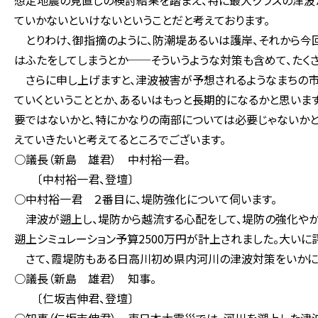
想定地震の見直しの検討結果を踏まえ、特に最大クラスの津波か
ていかないといけないということだと考えております。
とりわけ、御指摘のように、防潮堤あるいは護岸、それから今
はふたをしてしまうとか──そういうような対策も含めて、たく
さらに申し上げますと、津波被害が予想されるようなまちの市
ていくということとか、あるいはもっと長期的になるかと思いま
要ではないかと、特にかなりの南部については必要じゃないかと
えていきたいと考えてるところでございます。
○議長（新島 雄君） 中村裕一君。
〔中村裕一君、登壇〕
○中村裕一君 ２番目に、堤防強化について伺います。
津波が遡上し、堤防から越流する心配をして、堤防の強化やか
遡上シミュレーション予算2500万円が計上されました。大いに
さて、霞堤防もある日高川初め県内河川の津波対策をいかに
○議長（新島 雄君） 知事。
〔仁坂吉伸君、登壇〕