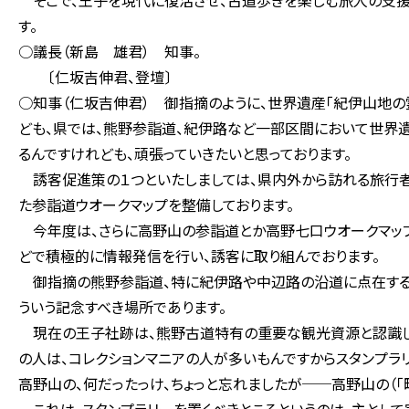
そこで、王子を現代に復活させ、古道歩きを楽しむ旅人の支援
す。
○議長（新島 雄君） 知事。
〔仁坂吉伸君、登壇〕
○知事（仁坂吉伸君） 御指摘のように、世界遺産「紀伊山地の
ども、県では、熊野参詣道、紀伊路など一部区間において世界遺
るんですけれども、頑張っていきたいと思っております。
誘客促進策の１つといたしましては、県内外から訪れる旅行者
た参詣道ウオークマップを整備しております。
今年度は、さらに高野山の参詣道とか高野七口ウオークマップ
どで積極的に情報発信を行い、誘客に取り組んでおります。
御指摘の熊野参詣道、特に紀伊路や中辺路の沿道に点在する王
ういう記念すべき場所であります。
現在の王子社跡は、熊野古道特有の重要な観光資源と認識して
の人は、コレクションマニアの人が多いもんですからスタンプラ
高野山の、何だったっけ、ちょっと忘れましたが──高野山の（「