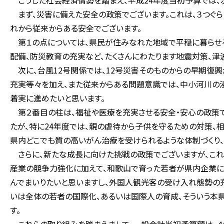
こうした社会経済情勢を踏まえ、平成24年度当初予算では、
まず、災害に備えた安全の政策でございます。これは、３つぐら
れから従来からある安全でございます。
第１の点については、県民が住みなれた地域で平穏に暮らせる
配備、防災教育の充実など、たくさんにわたります地震対策、津
次に、台風12号関係では、12号災害そのものからの早期復興
充実等々を加え、また従来からある問題意識では、中小河川の
着実に進めたいと思います。
第２番目の柱は、福祉や医療を充実させる安全・安心の政策で
たが、特に24年度では、親の虐待から子供を守るための対策、
県内どこでも質の高いがん治療を受けられるような体制づくり、
さらに、新たな成長に向けた挑戦の政策でございますが、これ
産業の競争力強化に加えて、和歌山で育った若者が県内企業に就
んでまいりたいと思いますし、外国人観光客の受け入れ態勢の
いは全体の若者の国際化、あるいは国際人の育成、そういう本
す。