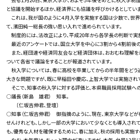
去る１月20日、東京大学が、およそ５年後をめどに秋入学制度
と協議を開始するほか、経済界にも協議を呼びかけるとしていま
これは、我が国のように４月入学を実施する国は少数で、世界
て、濱田純一総長の強い思い入れで進められています。
制度的には、法改正により、平成20年から各学長の判断で実施
最近のアンケートでは、国立大学を中心に３割から４割前後の
また、経団連や経済同友会など経済団体は、おおむね理解を示
ついて各省で議論をすることが報道されています。
秋入学については、春に高校を卒業してからの半年間をどう過
大きな問題ですが、既に早稲田や慶応、上智大学では実施されて
そこで、知事の秋入学に対する評価と、本県職員採用試験への
○議長（新島 雄君） 知事。
〔仁坂吉伸君、登壇〕
○知事（仁坂吉伸君） 御指摘のように、現在、東京大学などが
せんけれども、しかし一部の大学において少なくとも導入されて
も、優秀な人材を確保するために、春に加え、秋の採用も実施す