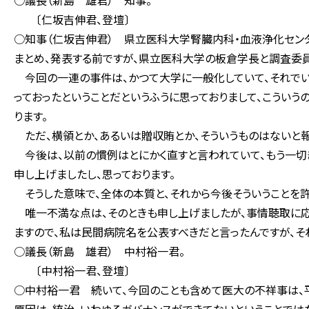
○議長（新島 雄君） 知事。
〔仁坂吉伸君、登壇〕
○知事（仁坂吉伸君） 県立医科大学腎臓内科・血液浄化セン
まとめ、発表する前ですが、県立医科大学の板倉学長と調査委
今回の一連の事件は、かつて大学に一般化していて、それでい
っておったということだというふうに思っておりまして、こうい
ります。
ただ、横領とか、あるいは贈収賄とか、そういうものはないと報
今後は、以前の慣例はとにかく直すと言われていて、もう一切き
申し上げましたし、思っております。
そうした意味で、全体の本質と、それから今後そういうことを許
唯一不満な点は、そのときも申し上げましたが、事情聴取に応
ますので、私は民間病院名を公表すべきだと言ったんですが、そ
○議長（新島 雄君） 中村裕一君。
〔中村裕一君、登壇〕
○中村裕一君 続いて、今回のことも含めて医大の不祥事は、平