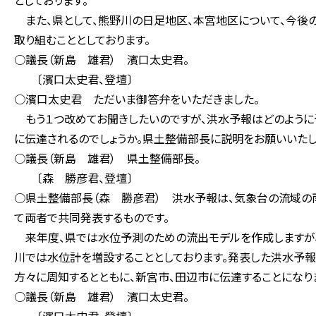
としております。
また、県として、熊野川の日足地区、本宮地区について、今後
取り組むこととしております。
○議長（新島 雄君） 濱口太史君。
〔濱口太史君、登壇〕
○濱口太史君 ただいま御答弁をいただきました。
もう１つ改めてお聞きしたいのですが、洪水予報はどのように
に伝達されるのでしょうか。県土整備部長に説明をお願いいたし
○議長（新島 雄君） 県土整備部長。
〔森 勝彦君、登壇〕
○県土整備部長（森 勝彦君） 洪水予報は、気象台の流域の
て両者で共同発表するものです。
来年度、県では水位予測のための流出モデルを作成しますが、
川では水位計を増設することとしております。発表した洪水予
方々に周知するとともに、新宮市、田辺市に伝達することになり
○議長（新島 雄君） 濱口太史君。