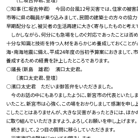
〔仁坂吉伸君、登壇〕
○知事（仁坂吉伸君） 今回の台風12号災害では、住家の被
市等に県の職員が乗り込みまして、民間の建築士の方々の協力
早期配分など、被災者の生活再建に大きく寄与したものと考えて
しかしながら、何分にも急場をしのぐ対応であったことは否め
十分な知識と技術を持つ人材をあらかじめ養成しておくことが必
海・南海地震に備え、平成24年度の当初予算案におきまして
養成するための経費を計上したところであります。
○議長（新島 雄君） 濱口太史君。
〔濱口太史君、登壇〕
○濱口太史君 ただいま御答弁をいただきました。
今のお話の中にもありましたように、新宮市の代表といたしま
いたこと、新宮市は心強く、この場をおかりしまして感謝を申し
こしたことはありませんが、大きな災害があったときには、ほか
に取り組んでいただきますよう、よろしくお願いを申し上げます。
続きまして、２つ目の質問に移らしていただきます。