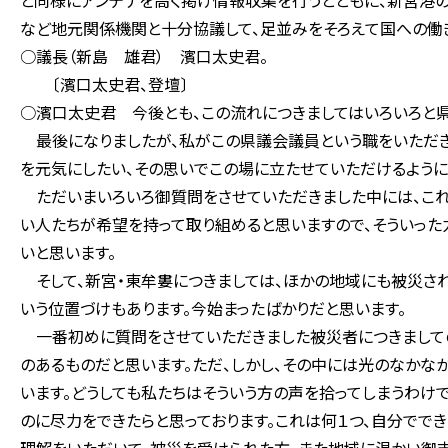
と同様にアンテナを高く掲げ情報収集を行うとともに、新宮港
など地元関係機関と十分協議して、足並みをそろえて国への働
○議長（新島 雄君） 濱口太史君。
〔濱口太史君、登壇〕
○濱口太史君 今後とも、この流れにつきましてはいろいろと県
最後になりましたが、私がこの県議会議員という職をいただき
を元気にしたい、その思いでこの場に立たせていただけるように
ただいまいろいろ御質問をさせていただきました中には、これ
い人たちが希望を持って取り組めると思いますので、そういった
いと思います。
そして、新宮・東牟婁につきましては、ほかの地域にも被災さ
いう位置づけもあります。今始まったばかりだと思います。
一番初めに質問をさせていただきました被災者につきましての
のあるものだと思います。ただ、しかし、その中には光のなかな
います。どうしても私たちはそういう方の声を拾ってしまうわけ
のに尽力をできたらと思っております。これは何１つ、自分でで