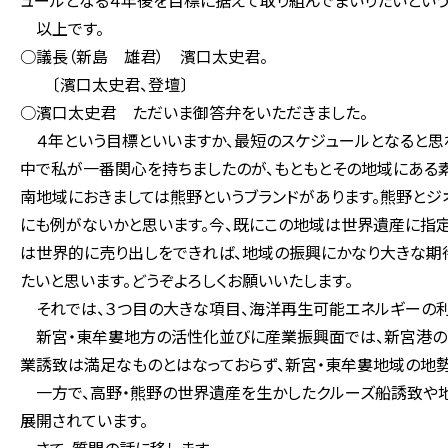
ュールとなる４年後を目標に据えて取り組んでまいりたいという
以上です。
○議長（新島 雄君） 濱口太史君。
〔濱口太史君、登壇〕
○濱口太史君 ただいま御答弁をいただきました。
４年という目標といいますか、最短のスケジュールとなると思
中で私が一番関心を持ちましたのが、もともとその地域にある
南地域におきましては熊野というブランドがあります。熊野とジ
にも例がないかと思います。今、既にこの地域は世界遺産に指定
は世界的に売り出しをできれば、地域の振興にかなり大きな期
たいと思います。どうぞよろしくお願いいたします。
それでは、３つ目の大きな項目、海洋再生可能エネルギーの利
新宮・東牟婁地方の活性化並びに産業振興面では、新宮港の
業誘致は満足なものとはなっておらず、新宮・東牟婁地域の地
一方で、高野・熊野の世界遺産を生かしたクルーズ船誘致や地
展開されています。