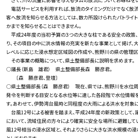
さて、川の流量に影響を与えるダムの放流についてお尋ねをい
電話サービスを利用すれば、放流のタイミングだけでなく放流
客へ放流を知らせる方法としては、数カ所設けられたパトライト
かまでを知らせることはできません。
平成24年度の当初予算の３つの大きな柱である安全の政策
り、その項目の中に洪水情報の充実を新たな事業として掲げ、
レベルに応じた浸水想定区域図の作成や、熊野川の県の管理区
その事業の概略について、県土整備部長に説明を求めます。
○議長（新島 雄君） 県土整備部長森 勝彦君。
〔森 勝彦君、登壇〕
○県土整備部長（森 勝彦君） 現在、県では、熊野川を水位
発令を判断する目安となる水位等に達した各段階で水位情報を
す。あわせて、伊勢湾台風時と同程度の大雨による洪水を対象に
台風12号による被害を踏まえ、平成24年度の新政策として、
において、流域住民の方々により確実に安全な場所に避難して
風12号相当の浸水区域と、それよりさらに大きな洪水規模の