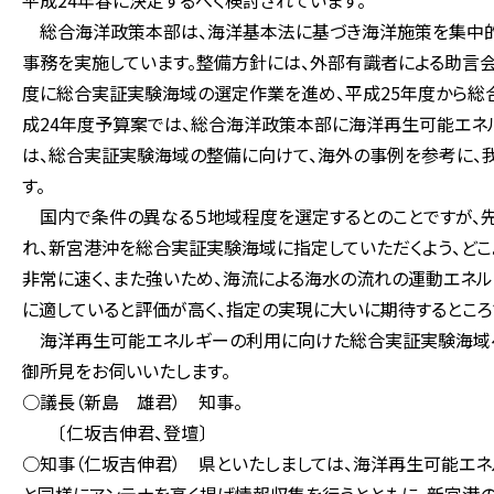
平成24年春に決定するべく検討されています。
総合海洋政策本部は、海洋基本法に基づき海洋施策を集中的
事務を実施しています。整備方針には、外部有識者による助言
度に総合実証実験海域の選定作業を進め、平成25年度から総
成24年度予算案では、総合海洋政策本部に海洋再生可能エネル
は、総合実証実験海域の整備に向けて、海外の事例を参考に、
す。
国内で条件の異なる５地域程度を選定するとのことですが、
れ、新宮港沖を総合実証実験海域に指定していただくよう、ど
非常に速く、また強いため、海流による海水の流れの運動エネ
に適していると評価が高く、指定の実現に大いに期待するところ
海洋再生可能エネルギーの利用に向けた総合実証実験海域へ
御所見をお伺いいたします。
○議長（新島 雄君） 知事。
〔仁坂吉伸君、登壇〕
○知事（仁坂吉伸君） 県といたしましては、海洋再生可能エ