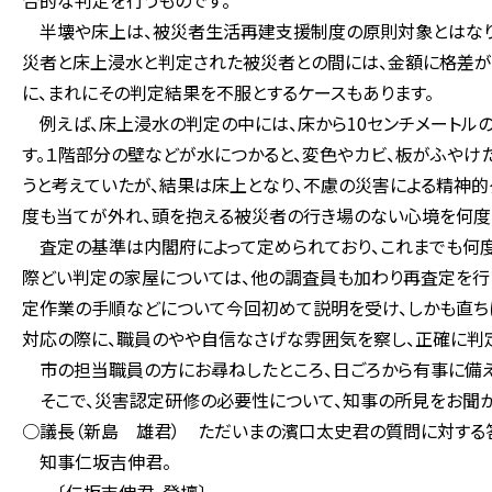
合的な判定を行うものです。
半壊や床上は、被災者生活再建支援制度の原則対象とはなり
災者と床上浸水と判定された被災者との間には、金額に格差が
に、まれにその判定結果を不服とするケースもあります。
例えば、床上浸水の判定の中には、床から10センチメートル
す。１階部分の壁などが水につかると、変色やカビ、板がふやけ
うと考えていたが、結果は床上となり、不慮の災害による精神的
度も当てが外れ、頭を抱える被災者の行き場のない心境を何度
査定の基準は内閣府によって定められており、これまでも何度
際どい判定の家屋については、他の調査員も加わり再査定を行
定作業の手順などについて今回初めて説明を受け、しかも直ち
対応の際に、職員のやや自信なさげな雰囲気を察し、正確に判
市の担当職員の方にお尋ねしたところ、日ごろから有事に備え
そこで、災害認定研修の必要性について、知事の所見をお聞か
○議長（新島 雄君） ただいまの濱口太史君の質問に対する
知事仁坂吉伸君。