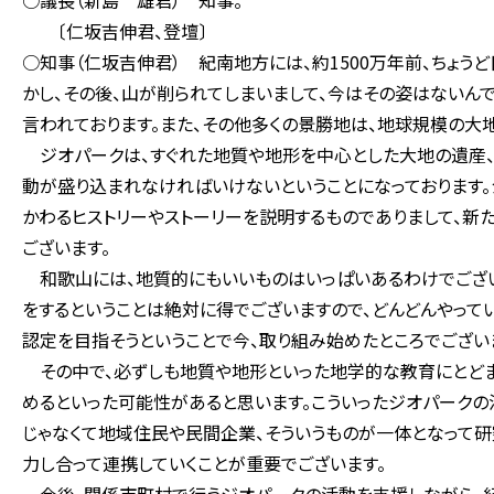
○議長（新島 雄君） 知事。
〔仁坂吉伸君、登壇〕
○知事（仁坂吉伸君） 紀南地方には、約1500万年前、ちょう
かし、その後、山が削られてしまいまして、今はその姿はないん
言われております。また、その他多くの景勝地は、地球規模の大
ジオパークは、すぐれた地質や地形を中心とした大地の遺産、
動が盛り込まれなければいけないということになっております。
かわるヒストリーやストーリーを説明するものでありまして、新
ございます。
和歌山には、地質的にもいいものはいっぱいあるわけでございま
をするということは絶対に得でございますので、どんどんやってい
認定を目指そうということで今、取り組み始めたところでござい
その中で、必ずしも地質や地形といった地学的な教育にとどま
めるといった可能性があると思います。こういったジオパークの
じゃなくて地域住民や民間企業、そういうものが一体となって研
力し合って連携していくことが重要でございます。