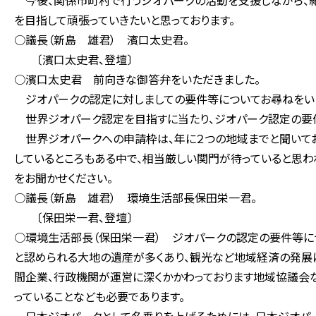
今後、関係市町村で行うジオパークの活動を支援しながら、紀
を目指して頑張っていきたいと思っております。
○議長（新島 雄君） 濱口太史君。
〔濱口太史君、登壇〕
○濱口太史君 前向きな御答弁をいただきました。
ジオパークの認定に対しましての要件等についてお尋ねをい
世界ジオパーク認定を目指すに当たり、ジオパーク認定の要
世界ジオパークへの申請枠は、年に２つの地域までと聞いてお
しているところもある中で、相当厳しい関門が待っていると思わ
をお聞かせください。
○議長（新島 雄君） 環境生活部長保田栄一君。
〔保田栄一君、登壇〕
○環境生活部長（保田栄一君） ジオパークの認定の要件等に
と認められる大地の遺産が多くあり、観光など地域経済の発展に
間企業、行政機関が運営に深くかかわっております地域協議会
っていることなども必要であります。