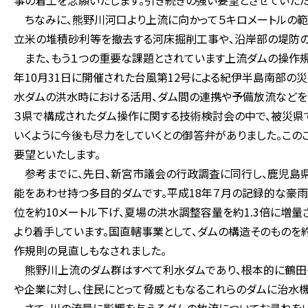
事の着工を念願いたします。引き続きの強い要望とさせていただ
ちなみに、熊野川河口より上流に向かって５キロメートルの範囲
立米の堆積砂利等を撤去する河床掘削工事や、沿岸部の堤防の
また、もう１つの重要な課題とされています上流ダムの操作規定
年10月31日に開催された台風第12号による紀伊半島南部の
水ダムの洪水時における活用、ダム間の連携や予備放流などを奈
３県で構成されたダム操作に関する技術検討会の中で、被災県
いくように今後も尽力をしていくとの御答弁がありました。この
要望といたします。
参考までに、先日、新宮市議会の行政調査に同行し、鹿児島県
能をあわせ持つ多目的ダムです。平成18年７月の記録的な豪
位を約10メートル下げ、夏場の洪水調整容量を約1.3倍に増
より着手しています。国直轄事業として、ダムの構造そのものを約
作規則の見直しもなされました。
熊野川上流のダム群はすべて利水ダムであり、根本的に鶴田ダ
や企業に対し、住民にとって脅威ともなるこれらのダムに治水