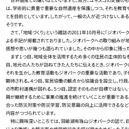
世界遺産との違いはといいますと、双方、ユネスコの支援のも
は、学術的に貴重で重要な自然遺産を保護しつつ、それを教育
とを目的としています。したがって、一般の人が近づけない、あ
そうです。
さて、「地域づくり」という雑誌の2011年10月号に「ジオパ
よる手記が掲載されておりました。ジオパークへの取り組みが地
感想や思いが幾つも語られていました。その中から印象に残っ
まず１つ目、地域全体を活用するため多くの住民の主体的な参
目、地元の人たちが訪ねてきた人たちに伝えるとき、ジオパーク
それを生かした教育活動もジオパークの重要な活動であり、子
期待される。４つ目、官民協働の観点から協議会を設立し、行政
の市町村連携が図れる。５つ目、認定そのものが目標ではない
興が継続するために事業の推進を続けていくことが重要である
合った防災対策や防災学習、防災意識の向上に活用できるなど
内容がつづられています。
特に興味深いところでは、洞爺湖有珠山ジオパークの話で、目