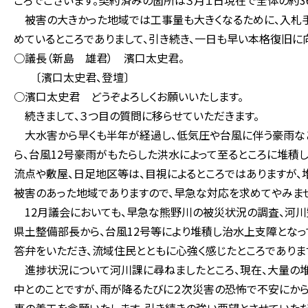
ころでございます。契約済みの箇所は３月１日現在で全体の約3
被害の大きかった地域では工事量も大きくなるために、入札手
めているところでありまして、引き続き、一日も早い本格復旧に
○議長（新島 雄君） 濱口太史君。
〔濱口太史君、登壇〕
○濱口太史君 どうぞよろしくお願いいたします。
続きまして、３つ目の質問に移らせていただきます。
大水害から早くも半年が経過し、低気圧や台風に伴う豪雨など
ら、台風12号豪雨がもたらした洪水によって至るところに堆積
流点や敷屋、日足地区等は、目視によるところではありますが、
被害のあった地域でありますので、早急な対応を求めてやみま
12月議会においても、早急な熊野川の被災状況の調査、河川
県土整備部長から、台風12号等により堆積し治水上支障とな
答弁をいただき、流域住民とともに心強く感じたところでありま
進捗状況について河川課に尋ねましたところ、現在、大量の堆
中とのことですが、雨が降るたびに２次災害の恐怖で不安にか