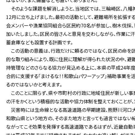
はないか、また備蓄なども置いてありません。
そのような課題を解消しようと、当地区では、三輪崎区、八幡
12月に立ち上げました。最初の活動として、避難場所を拡張す
会メンバーや漁業協同組合ら区民約70名が参加し、樹木伐採、
加いたしました。区民の皆さんと意見を交わしながら、作業に汗
蓄倉庫なども設置する計画です。
この活動の意義は、行政だけに頼るのではなく、区民の命を区
的な取り組みにより、既に住民に理解が得られた状況の中、避
持管理などのさらなる協力が見込める上に、本県の平成24年
合的に支援する「まけるな！！和歌山パワーアップ」補助事業を
るのではないかと考えます。
このことに限らず、県や市町村の行政に地域住民が新しい事業
の汗をかくという積極的な活動や協力体制を整えておくことが、
災害時には生命線となる高速道路の早期建設、熊野川河口大
和歌山県という地方の、そのまた地方と言っても過言ではない紀
ながってこそ効果を発揮する高速道路であるはずが、近畿自動