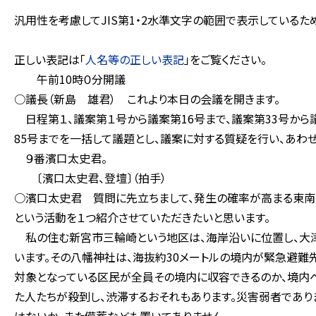
汎用性を考慮してJIS第1・2水準文字の範囲で表示している
正しい表記は「
人名等の正しい表記
」をご覧ください。
午前10時０分開議
○議長（新島 雄君） これより本日の会議を開きます。
日程第１、議案第１号から議案第16号まで、議案第33号から議
85号までを一括して議題とし、議案に対する質疑を行い、あわ
９番濱口太史君。
〔濱口太史君、登壇〕（拍手）
○濱口太史君 質問に先立ちまして、発生の確率が高まる東南
という活動を１つ紹介させていただきたいと思います。
私の住む新宮市三輪崎という地区は、海岸沿いに位置し、大津
います。その八幡神社は、海抜約30メートルの境内が緊急避難
対象となっている区民が全員その境内に収容できるのか、境内へ
た人たちが殺到し、渋滞するおそれもあります。災害弱者であ