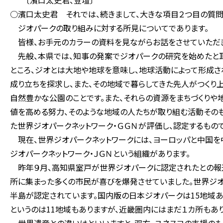
〔濱口太史君、登壇〕
○濱口太史君 それでは、続きまして、大きな項目２つ目の質問
ジオパークの取り組みに対する所見についてであります。
皆様、お手元のカラーの資料を見ながらお話をさせていただき
先般、本県では、知事の発案でジオパークの研究を始めたと耳
ところ、ジオとは大地や地球を意味し、地球活動によって形成さ
成り立ちを探求し、また、その地域で暮らしてきた先人がつくり
自然豊かな公園のことです。また、それらの資源をまちづくり
値を高める努力、そのような地域の人たちが取り組む活動そのも
た世界ジオパークネットワーク・ＧＧＮが評価し、認定するもので
現在、世界ジオパークネットワークには、ヨーロッパと中国を中
ジオパークネットワーク・ＪＧＮという組織があります。
昨年９月、高知県室戸が世界ジオパークに認定されたとの報道
所に集まった多くの市民が喜びを爆発させていました。世界ジオ
半島が認定されています。国内版の日本ジオパークは15地域あ
というのは11地域もありますが、近畿圏内にはまだ１カ所もあり