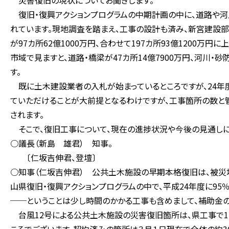
災害復旧の現状についてお聞きします。
復旧・復興アクションプログラムの中期計画の中に、道路や河
れています。現地調査を踏まえ、工事の設計も済み、新宮建設部管
が97カ所62億1000万円、合わせて197カ所93億1200万
市域で見ますと、道路・橋梁が47カ所14億7900万円、河川・砂防
す。
既に土木建設業者の入札が始まっているところですが、24年
ていただけることが大前提となるわけですが、工事箇所の数と
されます。
そこで、復旧工事について、現在の進捗状況や今後の見通しに
○議長（新島 雄君） 知事。
〔仁坂吉伸君、登壇〕
○知事（仁坂吉伸君） 公共土木施設の早期本格復旧は、被災
山県復旧・復興アクションプログラムの中で、平成24年度に9
──ということは少し時間のかかる工事も含めまして、補助金
台風12号による公共土木施設の災害復旧箇所は、県工事で1