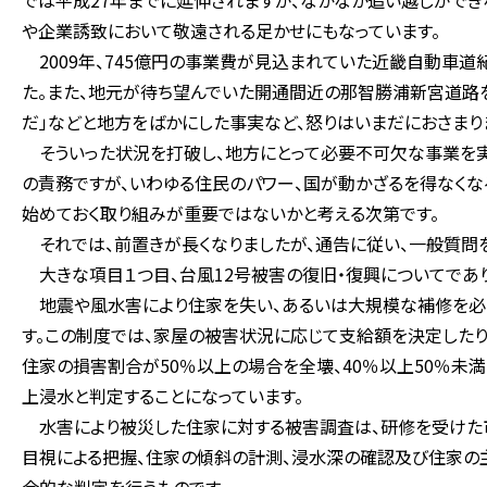
では平成27年までに延伸されますが、なかなか追い越しがで
や企業誘致において敬遠される足かせにもなっています。
2009年、745億円の事業費が見込まれていた近畿自動車道
た。また、地元が待ち望んでいた開通間近の那智勝浦新宮道路を
だ」などと地方をばかにした事実など、怒りはいまだにおさまり
そういった状況を打破し、地方にとって必要不可欠な事業を実
の責務ですが、いわゆる住民のパワー、国が動かざるを得なく
始めておく取り組みが重要ではないかと考える次第です。
それでは、前置きが長くなりましたが、通告に従い、一般質問を
大きな項目１つ目、台風12号被害の復旧・復興についてであり
地震や風水害により住家を失い、あるいは大規模な補修を必
す。この制度では、家屋の被害状況に応じて支給額を決定した
住家の損害割合が50％以上の場合を全壊、40％以上50％未満
上浸水と判定することになっています。
水害により被災した住家に対する被害調査は、研修を受けた
目視による把握、住家の傾斜の計測、浸水深の確認及び住家の