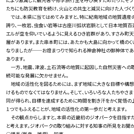
により激減した観光客や修学旅行生を呼び戻すためだったそう
たちにも防災教育を続け、火山との共生と減災に向けた人づくり
では、本県に当てはめてみますと、特に紀南地域の地質遺産の
誇り、一枚岩、虫食い岩等は古座川弧状岩脈として日本地質百
エルが空を仰いでいるように見えるひき岩群があり、すさみ町
層があります。また串本町には、あたかも大島に向かって橋のく
なりましたが──お燈まつりで知られる神倉神社の御神体であ
あります。
一方、地震、津波、土石流等の地質に起因した自然災害への
続可能な発展に欠かせません。
地域の活性化を図るためには、まず地域に大きな目標や構想が
けるものでなくてはなりません。そして、いろいろな人たちやさ
同が得られ、目標を達成するために時間を割き汗をかく覚悟の
１つでもふえることが、地域の活性化の第一歩だと考えます。
その観点からしますと、本県の近畿初のジオパークを目指すた
と考えます。ジオパークの取り組みに対する知事の所見をお聞か