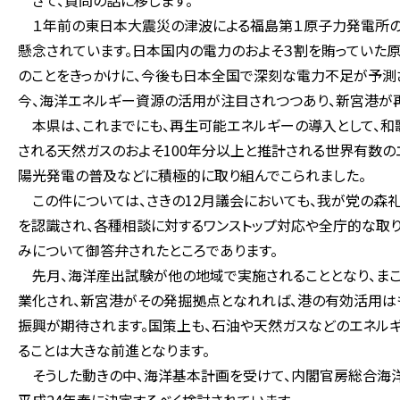
さて、質問の話に移します。
１年前の東日本大震災の津波による福島第１原子力発電所の
懸念されています。日本国内の電力のおよそ３割を賄っていた原
のことをきっかけに、今後も日本全国で深刻な電力不足が予測
今、海洋エネルギー資源の活用が注目されつつあり、新宮港が
本県は、これまでにも、再生可能エネルギーの導入として、和
される天然ガスのおよそ100年分以上と推計される世界有数の
陽光発電の普及などに積極的に取り組んでこられました。
この件については、さきの12月議会においても、我が党の森
を認識され、各種相談に対するワンストップ対応や全庁的な取
みについて御答弁されたところであります。
先月、海洋産出試験が他の地域で実施されることとなり、まこ
業化され、新宮港がその発掘拠点となれれば、港の有効活用は
振興が期待されます。国策上も、石油や天然ガスなどのエネル
ることは大きな前進となります。
そうした動きの中、海洋基本計画を受けて、内閣官房総合海