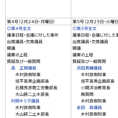
第４号（２月２４日・月曜日）
第５号（２月２５日・火曜日
◎第４号全文
◎第５号全文
議事日程・会議に付した事件
議事日程・会議に付した
出席議員・欠席議員
出席議員・欠席議員
開議
開議
議案の上程
議案の上程
質疑及び一般質問
質疑及び一般質問
森 正樹議員
浜田真輔議員
木村良樹知事
木村良樹知事
垣平高男企画部長
垣平高男企画部長
石橋秀彦商工労働部長
小関洋治教育長
大山耕二土木部長
再質問
村岡キミ子議員
木村良樹知事
木村良樹知事
金田 眞議員
大山耕二土木部長
木村良樹知事