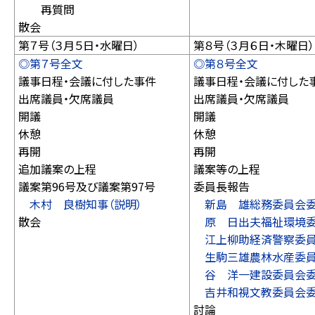
再質問
散会
第７号（３月５日・水曜日）
第８号（３月６日・木曜日）
◎第７号全文
◎第８号全文
議事日程・会議に付した事件
議事日程・会議に付した
出席議員・欠席議員
出席議員・欠席議員
開議
開議
休憩
休憩
再開
再開
追加議案の上程
議案等の上程
議案第96号及び議案第97号
委員長報告
木村 良樹知事（説明）
新島 雄総務委員会
散会
原 日出夫福祉環境
江上柳助経済警察委
生駒三雄農林水産委
谷 洋一建設委員会
吉井和視文教委員会
討論