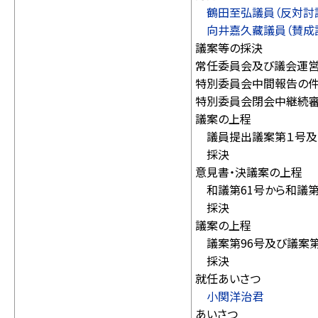
鶴田至弘議員（反対討
向井嘉久藏議員（賛成
議案等の採決
常任委員会及び議会運
特別委員会中間報告の
特別委員会閉会中継続
議案の上程
議員提出議案第１号及
採決
意見書・決議案の上程
和議第61号から和議第
採決
議案の上程
議案第96号及び議案第
採決
就任あいさつ
小関洋治君
あいさつ