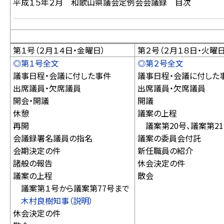
平成１５年２月 和歌山県議会定例会会議録 目次
第１号（２月１４日・金曜日）
第２号（２月１８日・火曜日
◎第１号全文
◎第２号全文
議事日程・会議に付した事件
議事日程・会議に付した
出席議員・欠席議員
出席議員・欠席議員
開会・開議
開議
休憩
議案の上程
再開
議案第20号、議案第21
会議録署名議員の指名
議案の委員会付託
会期決定の件
新任職員の紹介
諸般の報告
休会決定の件
議案の上程
散会
議案第１号から議案第77号まで
木村良樹知事（説明）
休会決定の件