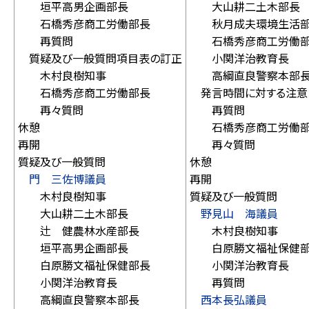
垣平高男企画部長
大山耕二土木部長
石橋秀彦商工労働部長
秋月成夫環境生活部
再質問
石橋秀彦商工労働部
質疑及び一般質問項目表の訂正
小関洋治教育長
木村良樹知事
高綱直良警察本部
石橋秀彦商工労働部長
発言時間に対する注意
再々質問
再質問
休憩
石橋秀彦商工労働部
再開
再々質問
質疑及び一般質問
休憩
門 三佐博議員
再開
木村良樹知事
質疑及び一般質問
大山耕二土木部長
野見山 海議員
辻 健農林水産部長
木村良樹知事
垣平高男企画部長
白原勝文福祉保健部
白原勝文福祉保健部長
小関洋治教育長
小関洋治教育長
再質問
高綱直良警察本部長
西本長弘議員