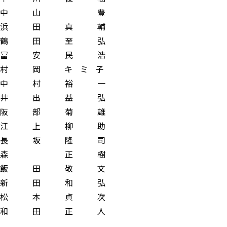
中 山 豊
 田 真 輔
 田 至 弘
 安 民 浩
岡 キ ミ 子
 村 裕 一
 出 益 弘
 部 菊 雄
 上 柳 助
 坂 隆 司
森 正 樹
 田 敬 文
 田 和 弘
 本 貞 次
 田 正 人