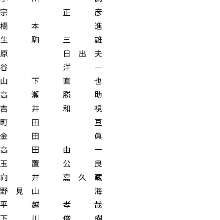
宗 正 彦
橋 本 進
 駒 三 雄
 日 出 夫
谷 洋 一
 下 直 也
 瀬 勝 助
 井 和 視
町 田 亘
金 田 眞
 田 由 一
 置 公 良
井 嘉 久 藏
 見 山 海
 越 孝 哉
 川 俊 樹