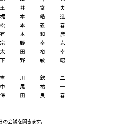
 井 富 夫
 本 皓 造
 本 義 春
 本 和 彦
 野 幸 克
太 田 裕 幸
下 野 敏 昭
 川 欽 二
 尾 祐 一
保 田 良 春
─────────
日の会議を開きます。