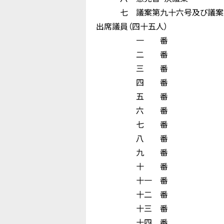
七 議案第九十六号及び議案第九
出席議員（四十五人）
一 番 
二 番 山 
三 番 佐 
四 番 大 沢
五 番 堀 
六 番 宇 治
七 番 門 
八 番 西 
九 番 
十 番 
十一 番 木
十二 番 永
十三 番 尾
十四 番 