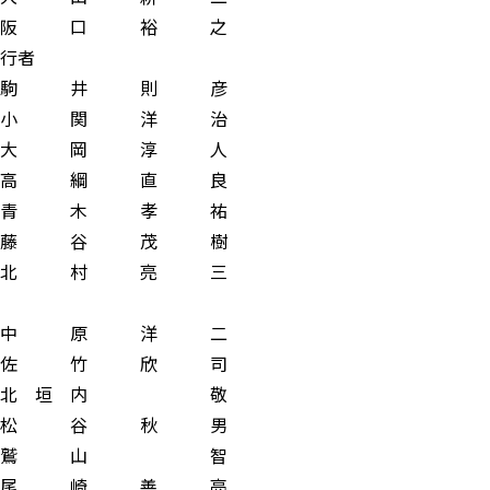
 口 裕 之
行者
 則 彦
関 洋 治
 大 岡 淳 人
 綱 直 良
 青 木 孝 祐
藤 谷 茂 樹
長 北 村 亮 三
 原 洋 二
竹 欣 司
 垣 内 敬
松 谷 秋 男
鷲 山 智
 崎 善 亮