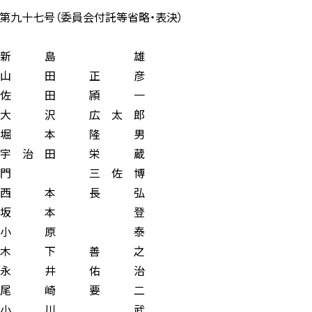
十七号（委員会付託等省略・表決）
新 島 雄
田 正 彦
田 頴 一
 広 太 郎
本 隆 男
 田 栄 蔵
三 佐 博
本 長 弘
坂 本 登
小 原 泰
 下 善 之
 井 佑 治
 崎 要 二
小 川 武