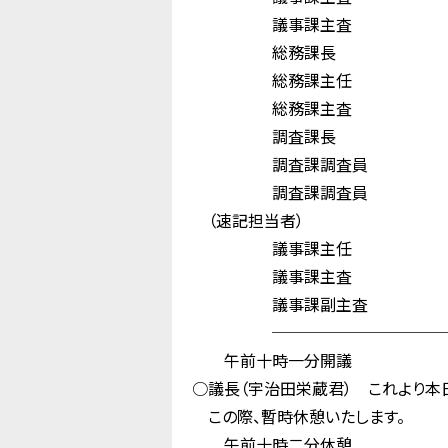
議事課主査 土
総務課長 梶
総務課主任 松
総務課主査 有
調査課長 宗
調査課調査員 
調査課調査員 
（速記担当者）
議事課主任 吉
議事課主査 中
議事課副主査 
────────────
午前十時一分開議
○議長（宇治田栄蔵君） これより本
この際、暫時休憩いたします。
午前十時二分休憩