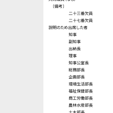
〔備考〕
二十三番欠員
二十七番欠員
説明のため出席した者
知事 木 
副知事 中 
出納長 大 
理事 内 
知事公室長 小 
総務部長 
企画部長 垣
環境生活部長 
福祉保健部長 
商工労働部長 
農林水産部
土木部長 大