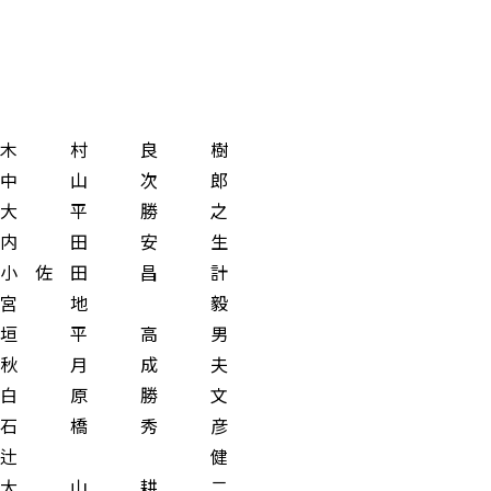
村 良 樹
山 次 郎
平 勝 之
田 安 生
佐 田 昌 計
宮 地 毅
 平 高 男
秋 月 成 夫
白 原 勝 文
石 橋 秀 彦
長 辻 健
 山 耕 二