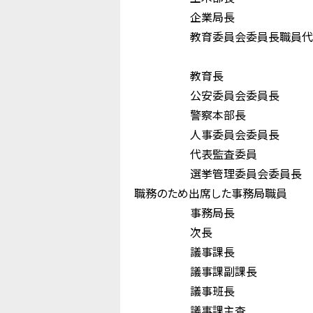
企業局長 阪
教育委員会委員長職員代
駒 井
教育長 小 
公安委員会委員長
警察本部長 高
人事委員会委員長
代表監査委員 
選挙管理委員会委員
職務のため出席した事務局職員
事務局長 中
次長 佐 
議事課長 北
議事課副課長 
議事班長 
議事課主査 尾