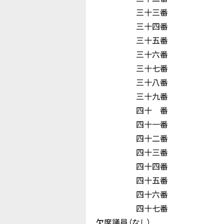
三十三番 
三十四番 浜
三十五番 鶴
三十六番 冨
三十七番 村 
三十八番 中
三十九番 井
四十 番 阪
四十一番 江
四十二番 長
四十三番 
四十四番 飯
四十五番 新
四十六番 松
四十七番 和
欠席議員（なし）