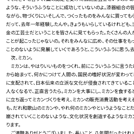
ような、そういうふうなことに成功していないのよ。漆器組合の
ながら、物づくりにいそしんで、つくったものをみんなに買っても
だって、去年一年経験したんや。きょうもいらしているけれども
金の工芸士だということを皆さんに見てもらった。たくさんの人
ことが起こったじゃないの。それをみんなに広め、その仕事をも
ことのないように発展していくであろうと、こういうふうに思う
次、ミカン。
ミカンは、やはりいいものをつくれ、前にこういうふうに言うた
から始まって、何かにつけて人間の、国民の嗜好状況が変わって
に支配されて、日本伝来の立派な文化が侵食されてきているこ
人なくなるで、正直言うたら。ミカンを大事にし、ミカンを食する
に立ち返ってミカンづくりを考え、ミカンの販売消費活動を考え
も、だれ和歌山のミカンや、やれ何のミカンやというようなこと
崩されていくことのないような、文化状況を創造するようなミカ
ります。
ご清聴ありがとうございました。長いこと、八年間だったけれど