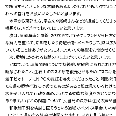
で解消するというふうな意向もあるようだけれども、いずれにし
れへの答弁をお願いいたしたいと思います。
木津から東部の方、宗さんや尾崎さんなどが担当してくださっ
構想ぐらいは述べておいてほしいと思います。
次は、県道海南金屋線。おりてきて、市民グラウンドから日方
な努力を重ねて、除却をしたり待避所をつくったりして、県は広
いていることはありがたい。これについての展望をお聞かせくだ
次、環境にかかわるお話を申し上げていきたいと思います。
かねてより、環境問題について持続的、継続的にあれこれと視
断念されたこと、生石山のススキ原を復元させるためにススキを
孟子ビオトープにＮＰＯの認証を与えてくださったこと、和歌
たら県の環境行政には秀でたものがあると私は見ているわけで
求を受け入れて行政を進めようとする柔軟な態度をおとりになっ
あります。いずれの問題についても、当局の決断は住民の声が当
和歌浦干潟を検討し直そうという過程でペントス学会、いわ
いよとして県の方へ総会の決議をなされた。それに引き続いて、