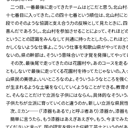
二つ目、一番最後に走ってきたチームはどこだと思う。北山村と
十七番目に入ってきた。この四十七番という順位は、北山村にと
段でのそのような協調と支え合う力の反映として見たときに、四
喜んだであろうし、北山村を参加させることによって、それほど
ということの認識をみんなして共通に持ったとしたら、これほど
かしくないような仕事よ。こういう仕事を和歌山県がやっておき
ないの。県の幹部は、そういう意味合いで才覚を発揮してやってほ
その次、最後尾で走ってきたのは花園村や。あのコースを走るの
ともしないで最後に走ってくる花園村を待ってたじゃないの。入
山県民の美徳よ。いいところなのよ。そういうふうなところを強
が生まれるような土壌をなくしていくようなことができる。教育の
と、そんなことだけで立派な子供にはならん。具体的なそういう
子供たちが立派に育っていくのと違うのか。新しい立派な県民性
次、ミカン──（「漆器もあるで」と呼ぶ者あり）漆器か。漆器も
簡単に言うたら、もう漆器はあえぎあえぎや。もう、今までみた
てくださいと言って、国の認定を受けた伝統工芸士というのがあ