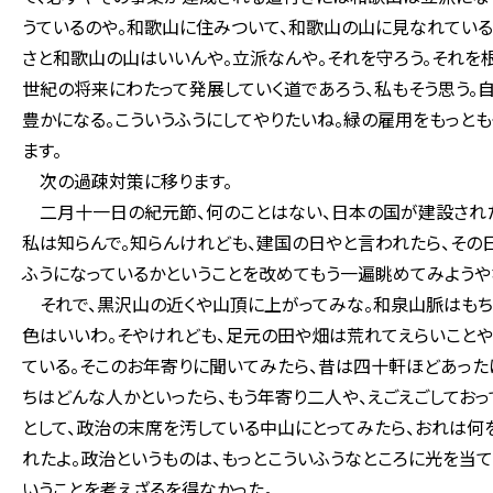
うているのや。和歌山に住みついて、和歌山の山に見なれている
さと和歌山の山はいいんや。立派なんや。それを守ろう。それを
世紀の将来にわたって発展していく道であろう、私もそう思う。
豊かになる。こういうふうにしてやりたいね。緑の雇用をもっと
ます。
次の過疎対策に移ります。
二月十一日の紀元節、何のことはない、日本の国が建設された
私は知らんで。知らんけれども、建国の日やと言われたら、その
ふうになっているかということを改めてもう一遍眺めてみようや
それで、黒沢山の近くや山頂に上がってみな。和泉山脈はもち
色はいいわ。そやけれども、足元の田や畑は荒れてえらいことや
ている。そこのお年寄りに聞いてみたら、昔は四十軒ほどあった
ちはどんな人かといったら、もう年寄り二人や、えごえごしてお
として、政治の末席を汚している中山にとってみたら、おれは何
れたよ。政治というものは、もっとこういふうなところに光を当
いうことを考えざるを得なかった。