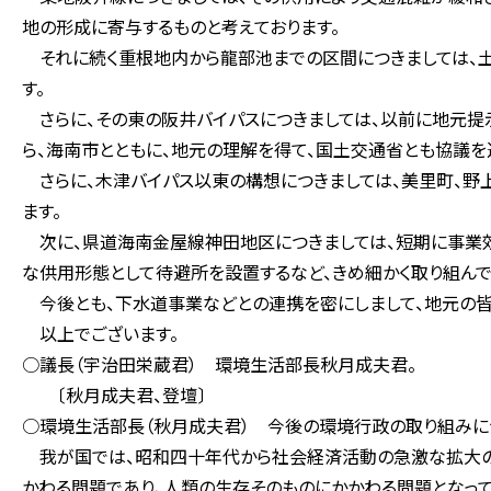
地の形成に寄与するものと考えております。
それに続く重根地内から龍部池までの区間につきましては、
す。
さらに、その東の阪井バイパスにつきましては、以前に地元提
ら、海南市とともに、地元の理解を得て、国土交通省とも協議を
さらに、木津バイパス以東の構想につきましては、美里町、野
ます。
次に、県道海南金屋線神田地区につきましては、短期に事業
な供用形態として待避所を設置するなど、きめ細かく取り組んで
今後とも、下水道事業などとの連携を密にしまして、地元の皆
以上でございます。
○議長（宇治田栄蔵君） 環境生活部長秋月成夫君。
〔秋月成夫君、登壇〕
○環境生活部長（秋月成夫君） 今後の環境行政の取り組みに
我が国では、昭和四十年代から社会経済活動の急激な拡大の
かわる問題であり、人類の生存そのものにかかわる問題となって