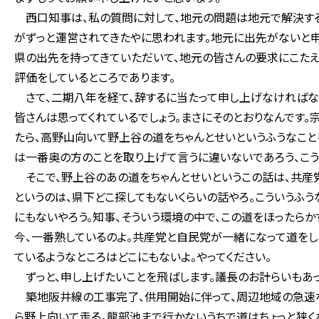
西口知事は、私の質問に対して、地元の問題は地元で解決する
がずっと運営されてきたやに思われます。地元に出先がないと
県の出先を持ってきていただいて、地元の皆さんの要求にこたえ
評価をしているところであります。
さて、二期八年を経て、辞するに当たって申し上げなければな
皆さんは思ってくれているでしょう。まさにそのとおりなんです。
たら、高野山向いて野上谷の道をちゃんとせいというふうなこと
は一番奥の方のことを取り上げて言うに違いないであろう、こう
そこで、野上谷のあの道をちゃんとせいというこの話は、共産
というのは、県下どこ探してもないくらいの話やろ。こういうふ
にもないやろう。知事、そういう環境の中で、この道をほったらか
今、一番熟しているのよ。共産党と自民党が一緒になって道をし
ているようなところはどこにもないよ。やってください。
ずっと、申し上げたいことを飛ばします。議長のお計らいもあっ
築地阪井線の工事完了、供用開始に伴って、周辺地域の急速な
ら野上向いて走る。龍部池まで行かないうちで道はちょっと狭く