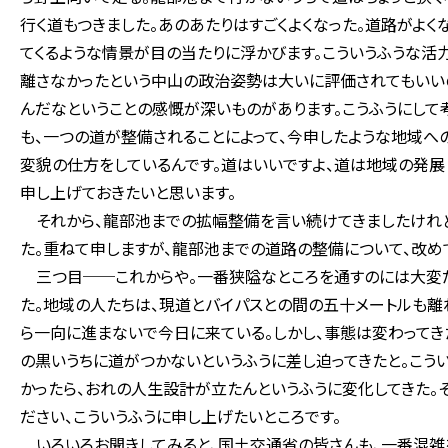
行く道もつきました。あのあたりはすごくよくなった。道路がよ
てくるような情景が目の当たりに浮かびます。こういうふうな活
離さなかったという中山の政治姿勢は大いに評価されてもいい
んだなということの感慨が深いものがあります。こうふうにして
も、一つの道が整備されることによって、今申したような地域へ
変貌の仕方をしているんです。道はいいですよ、道は地域の発展
申し上げておきたいと思います。
それから、龍部池までの拡幅整備を言い続けてきましたけれど
た。重ねて申しますが、龍部池までの道路の整備について、改め
三つ目──これからや。一番狭隘なところを通すのには大変だ
た。地域の人たちは、現道とバイパスとの間の五十メートルも離
ら一向に進まないで今日に来ている。しかし、事態は変わってき
の黒いうちに道がつかないというふうに差し迫ってきたと。こう
かったら、おれの人生設計が立たんというふうに変化してきた。
ださい、こういうふうに申し上げたいところです。
いろいろお聞きしてみると、国土交通省の皆さんも、一番混雑