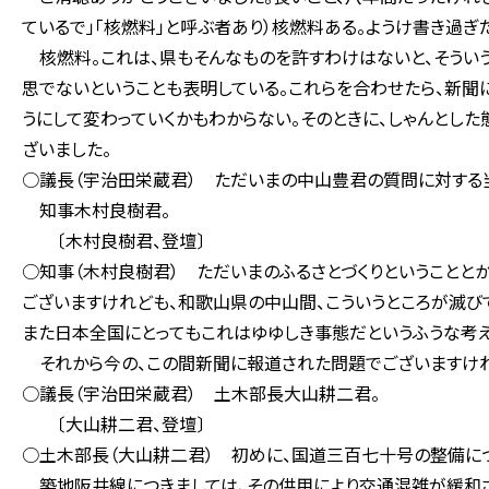
ているで」「核燃料」と呼ぶ者あり）核燃料ある。ようけ書き過ぎ
核燃料。これは、県もそんなものを許すわけはないと、そういう
思でないということも表明している。これらを合わせたら、新聞
うにして変わっていくかもわからない。そのときに、しゃんとした
ざいました。
○議長（宇治田栄蔵君） ただいまの中山豊君の質問に対する
知事木村良樹君。
〔木村良樹君、登壇〕
○知事（木村良樹君） ただいまのふるさとづくりということと
ございますけれども、和歌山県の中山間、こういうところが滅び
また日本全国にとってもこれはゆゆしき事態だというふうな考え
それから今の、この間新聞に報道された問題でございますけれ
○議長（宇治田栄蔵君） 土木部長大山耕二君。
〔大山耕二君、登壇〕
○土木部長（大山耕二君） 初めに、国道三百七十号の整備につ
築地阪井線につきましては、その供用により交通混雑が緩和さ