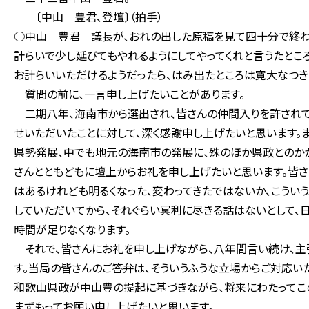
〔中山 豊君、登壇〕（拍手）
○中山 豊君 議長が、おれの出した原稿を見て四十分で終わる
計らいで少し延びてもやれるようにしてやってくれと言うたとこ
お計らいいただけるようだったら、はみ出たところは寛大なつき
質問の前に、一言申し上げたいことがあります。
二期八年、海南市から選出され、皆さんの仲間入りを許されて
せいただいたことに対して、深く感謝申し上げたいと思います。
県勢発展、中でも地元の海南市の発展に、殊のほか県政とのか
さんとともどもに壇上からお礼を申し上げたいと思います。皆さ
はあるけれども明るくなった、変わってきたではないか、こういう
していただいてから、それぐらい冥利に尽きる話はないとして、日
時間が足りなくなります。
それで、皆さんにお礼を申し上げながら、八年間言い続け、主
す。当局の皆さんのご答弁は、そういうふうな立場からご対応い
和歌山県政が中山豊の提起に基づきながら、将来にわたってこ
まずもってお願い申し上げたいと思います。