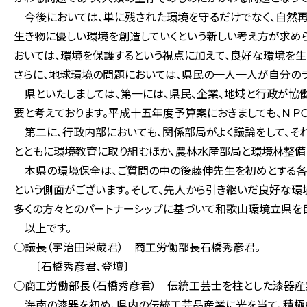
今後においては、単に残された環境を守るだけでなく、自然再
生き物に優しい環境を創造していくという新しい考え方が求め
おいては、環境を保護するという視点に加えて、良好な環境を
さらに、地球環境の問題においては、県民の一人一人が自分のラ
県といたしましては、第一には、県民、企業、地域と行政が協働
要と考えております。平成十五年度予算案におきましても、ＮＰ
第二に、行政内部においても、関係部局がよく議論をして、そ
とともに環境教育に取り組むほか、農林水産部局と環境林整備
本県の環境保全は、ご質問の中の後藤伸先生を初めとする各
という側面がございます。そして、先人から引き継いだ良好な環
多くの方々とのパートナーシップに基づいて和歌山環境立県を
以上です。
○議長（宇治田栄蔵君） 商工労働部長石橋秀彦君。
〔石橋秀彦君、登壇〕
○商工労働部長（石橋秀彦君） 伝統工芸士を柱とした漆器産
海南の漆器を初め、県内の伝統工芸品産業に光を当て、積極