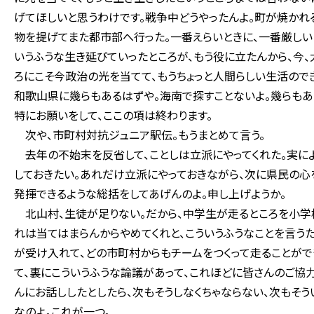
げてほしいと思うわけです。戦争中どうやったんよ。町が焼かれ
物を提げてまた都市部へ行った。一番えらいときに、一番厳しい
いうふうな生き延びていったところが、もう役に立たんから、今、
ろにこそ今政治の光を当てて、もうちょっと人間らしい生活ので
和歌山県に幾らもあるはずや。海南で探すことないよ。幾らもあ
特にお願いをして、ここの項は終わります。
次や、市町村対抗ジュニア駅伝。もうまとめて言う。
去年の不始末を反省して、ことしは立派にやってくれた。実によ
しておきたい。あれだけ立派にやっておきながら、次に県民の心
発揮できるような総括をしてあげんのよ。申し上げようか。
北山村、生徒が足りない。だから、中学生が走るところを小学校
れは当てはまらんからやめてくれと、こういうふうなことを言う
が受け入れて、どの市町村からもチームをつくって走ることがで
て、裏にこういうふうな論議があって、これほどに皆さんのご協
んにお話ししたとしたら、次もそうしなくちゃならない、次もそ
なのよ。これが一つ。