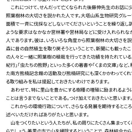
これにつけて、せんだって亡くなられた後藤伸先生のお話に少
照葉樹林の大切さを説かれた人です。大塔山系生物研究グルー
面積で一斉に伐採などしないでくださいということを繰り返し訴
ような要求はなかなか営林署や営林局などに受け入れられなか
人であります。彼は、いろいろな角度から照葉樹林の大切さを説
森に昔の自然植生を取り戻そうということで、新聞にも載ったこ
の人々と一緒に照葉樹の植栽を行ってきた功績を持たれている人
紀行」「虫たちの熊野」といった多くの著書や「くまの文庫」な
た南方熊楠記念館の活動及び熊楠研究にも深くかかわってくれ
る取り組みを私は提起しておきたいわけであります。
あわせて、特に里山を豊かにする樹種の増殖に励まれるように
ことは言うまでないことである。つけ加えておきたいと思います
これからの環境行政について、さらなる発展を期待するところ
述べいただければありがたいと思います。
山をつくりたいという人たちが、私の周りにたくさん集まってく
らでしょう。美里の方で山を掃除するということで、森林組合か