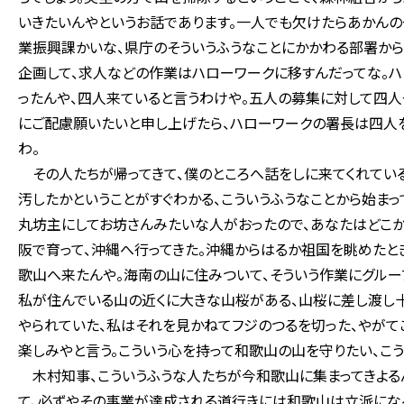
いきたいんやというお話であります。一人でも欠けたらあかんの
業振興課かいな、県庁のそういうふうなことにかかわる部署から
企画して、求人などの作業はハローワークに移すんだってな。ハ
ったんや、四人来ていると言うわけや。五人の募集に対して四人
にご配慮願いたいと申し上げたら、ハローワークの署長は四人を
わ。
その人たちが帰ってきて、僕のところへ話をしに来てくれている
汚したかということがすぐわかる、こういうふうなことから始まっ
丸坊主にしてお坊さんみたいな人がおったので、あなたはどこか
阪で育って、沖縄へ行ってきた。沖縄からはるか祖国を眺めたと
歌山へ来たんや。海南の山に住みついて、そういう作業にグルー
私が住んでいる山の近くに大きな山桜がある、山桜に差し渡し
やられていた、私はそれを見かねてフジのつるを切った、やがて
楽しみやと言う。こういう心を持って和歌山の山を守りたい、こう
木村知事、こういうふうな人たちが今和歌山に集まってきよる
て、必ずやその事業が達成される道行きには和歌山は立派にな