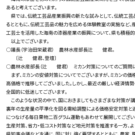
あると考えてございます。
県では、伝統工芸品産業振興の新たな試みとして、伝統工芸
るとともに、伝統工芸品の魅力を広める体験教室の実施など、
工芸士を活用した海南の漆器産業の振興について、県も積極的
以上でございます。
○議長（宇治田栄蔵君） 農林水産部長辻 健君。
〔辻 健君、登壇〕
○農林水産部長（辻 健君） ミカン対策についてのご質問に
まず、ミカンの安値対策についてでございますが、ミカンの価
高価格で推移してございました。しかし、最近の厳しい経済情
全国的に低迷してございます。
このような状況の中で、国におきましてもさまざまな対策が講
裏年の生産量の平準化を図る需給調整による価格安定対策と連
につなげる毎日果物二百グラム運動もあわせて展開してござい
生産対策、省力・低コスト対策など地元対策を推進する一方、
県知事会議などを通じ、国に対し強く要望するとともに、農家、