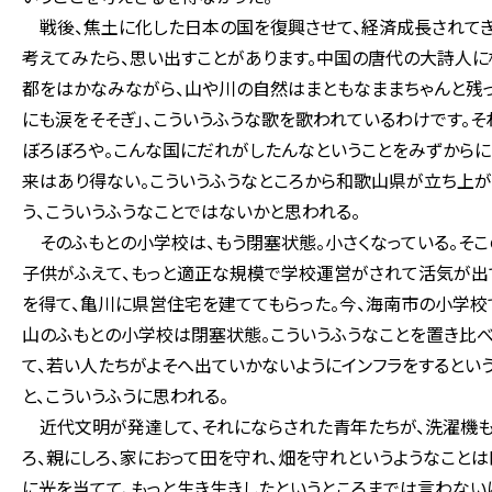
戦後、焦土に化した日本の国を復興させて、経済成長されてき
考えてみたら、思い出すことがあります。中国の唐代の大詩人
都をはかなみながら、山や川の自然はまともなままちゃんと残
にも涙をそそぎ」、こういうふうな歌を歌われているわけです。そ
ぼろぼろや。こんな国にだれがしたんなということをみずからに
来はあり得ない。こういうふうなところから和歌山県が立ち上
う、こういうふうなことではないかと思われる。
そのふもとの小学校は、もう閉塞状態。小さくなっている。そこ
子供がふえて、もっと適正な規模で学校運営がされて活気が出て
を得て、亀川に県営住宅を建ててもらった。今、海南市の小学
山のふもとの小学校は閉塞状態。こういうふうなことを置き比
て、若い人たちがよそへ出ていかないようにインフラをするとい
と、こういうふうに思われる。
近代文明が発達して、それにならされた青年たちが、洗濯機も
ろ、親にしろ、家におって田を守れ、畑を守れというようなこと
に光を当てて、もっと生き生きしたというところまでは言わない