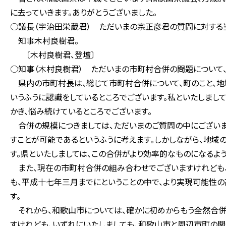
に去っていきます。ありがとうございました。
○議長（宇治田栄蔵君） ただいまの宗正彦君の質問に対する
知事木村良樹君。
〔木村良樹君、登壇〕
○知事（木村良樹君） ただいまの市町村合併の問題について、
県内の市町村長は、総じて市町村合併について、町のこと、地
いうふうに認識をしているところでございます。私といたしまし
かき、悩み続けているところでございます。
合併の規模につきましては、ただいまのご質問の中にござい
すことが可能であるというふうに考えます。しかしながら、地域
す。県といたしましては、この合併がより効率的なものになるよう
また、現在の市町村合併の組み合わせでございますけれども、
も、平成十七年三月までにということの中で、より実現可能性
す。
それから、和歌山市については、確かに初めからもう全然合併
すけれども、いずれにいたしましても、和歌山市と周辺市町の関