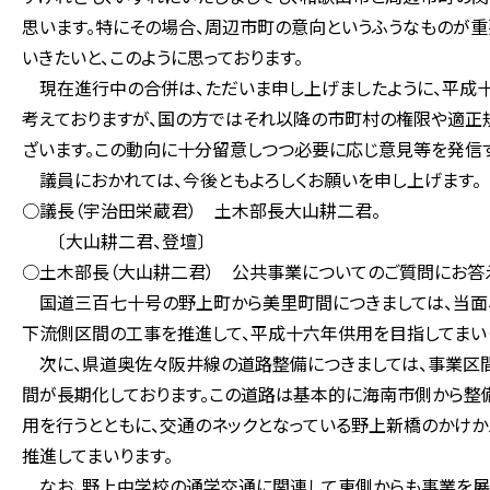
思います。特にその場合、周辺市町の意向というふうなものが重
いきたいと、このように思っております。
現在進行中の合併は、ただいま申し上げましたように、平成十
考えておりますが、国の方ではそれ以降の市町村の権限や適正
ざいます。この動向に十分留意しつつ必要に応じ意見等を発信す
議員におかれては、今後ともよろしくお願いを申し上げます。
○議長（宇治田栄蔵君） 土木部長大山耕二君。
〔大山耕二君、登壇〕
○土木部長（大山耕二君） 公共事業についてのご質問にお答
国道三百七十号の野上町から美里町間につきましては、当面、
下流側区間の工事を推進して、平成十六年供用を目指してまい
次に、県道奥佐々阪井線の道路整備につきましては、事業区間
間が長期化しております。この道路は基本的に海南市側から整
用を行うとともに、交通のネックとなっている野上新橋のかけ
推進してまいります。
なお、野上中学校の通学交通に関連して東側からも事業を展開