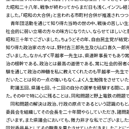
た昭和二十八年、戦争が終わってからまだ日も浅く、インフレ経
ました。「昭和の大合併」と言われる市町村合併が推進されつつ
青年団活動を通じて知り得た当時の世の中、戦後の苦しい生活
社会的に弱い立場の方々の味方になりたい、ならせてほしいと
昭和三十年でございました。ちょうどその年、自由民主党が結党
知り得た政治家の方々は、野村吉三郎先生及び山口喜久一郎先
ざいました。なかんずく平越孝一先生は、県連幹事長でもあり
治の根幹である、政治とは最高の道徳である、常に社会的弱者
験を通して政治の神髄を私に教えてくれたのも平越孝一先生で
だいたことは何の一点の悔いもなく、よく人生勉強をさせていた
町議五回、県議七回、十二回の自分の選挙を経験する間に、ま
た。その中で特に心に残ることは、同和問題と野上電鉄の問題で
同和問題の解決は政治、行政の原点であるという認識のもと、
委員会を組織してその会長を二十年間やらしていただき、諸問
ざいます。また県議会においても、微力非才な私でございました
同対委員長としてその職責を果たさせていただきましたことにつ