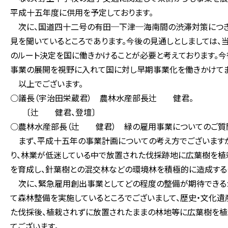
平成十五年度に供用を予定しております。
次に、国道四十二号の有田─下津─海南間の渋滞対策につき
見を聞いているところであります。今後の見通しとしましては、
のルート決定を国に働きかけることが必要と考えております。
事業の展開を視野に入れて国に対し早期事業化を働きかけてま
以上でございます。
○議長（宇治田栄蔵君） 農林水産部長辻 健君。
〔辻 健君、登壇〕
○農林水産部長（辻 健君） 緑の雇用事業についてのご質問
まず、平成十五年の事業計画についての考え方でございますが
り、林業が低迷している中で放置された伐採跡地に広葉樹を植
を育成し、針葉樹との混交林などの環境林を積極的に造成する
次に、緊急雇用創出事業としてどの程度の整備が期待できる
て森林整備を実施しているところでございまして、歴史・文化
た伐採後、植栽されずに放置されたままの林地等に広葉樹を植
てございます。