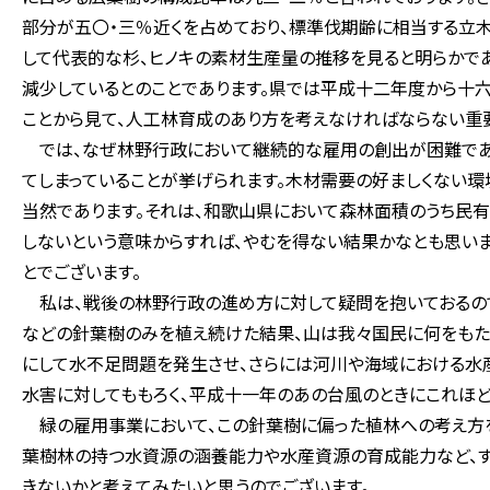
部分が五〇・三％近くを占めており、標準伐期齢に相当する立木
して代表的な杉、ヒノキの素材生産量の推移を見ると明らかで
減少しているとのことであります。県では平成十二年度から十
ことから見て、人工林育成のあり方を考えなければならない重
では、なぜ林野行政において継続的な雇用の創出が困難である
てしまっていることが挙げられます。木材需要の好ましくない環
当然であります。それは、和歌山県において森林面積のうち民
しないという意味からすれば、やむを得ない結果かなとも思い
とでございます。
私は、戦後の林野行政の進め方に対して疑問を抱いておるので
などの針葉樹のみを植え続けた結果、山は我々国民に何をもた
にして水不足問題を発生させ、さらには河川や海域における水産
水害に対してももろく、平成十一年のあの台風のときにこれほ
緑の雇用事業において、この針葉樹に偏った植林への考え方を転
葉樹林の持つ水資源の涵養能力や水産資源の育成能力など、す
きないかと考えてみたいと思うのでございます。