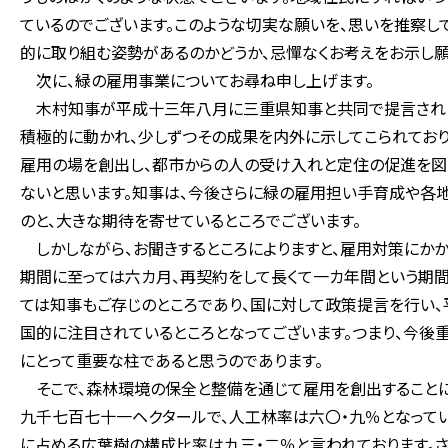
ているのでございます。このような切実な願いを、思いを推察
的に取り組む姿勢があるのかどうか、忌憚なくお考えをお示し願
次に、緑の雇用事業についてお尋ね申し上げます。
木村知事が平成十三年八月に三重県知事と共同で提言されま
積極的に動かれ、少しずつその成果を内外に示してこられており
雇用の場を創出し、都市からの人の受け入れと定住の促進を図
ないと思います。知事は、今後さらに緑の雇用担い手育成や各
のと、大きな期待を寄せているところでございます。
しかしながら、お聞きするところによりますと、雇用対策にか
期間に至っては六カ月、再契約をして長くて一カ年間という期間
ては知事もご存じのところであり、国に対して政策提言を行い
国的に注目されているところとなってございます。つまり、今
にとって重要な柱であると思うのであります。
そこで、森林環境の保全と整備を通じて雇用を創出すること
九千七百七十一ヘクタールで、人工林率は六〇・九％となって
に占める広葉樹の構成比率は九三・二％と言われております。