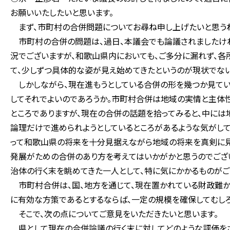
お願いいたしたいと思います。
まず、市町村の合併問題についてお尋ね申し上げたいと思うわ
市町村の合併の問題は、過日、本議会でも論議されましたけれ
況でございますが、和歌山県内においても、ご多分に漏れず、
て、少しずつ具体的な姿が見え始めてきたというのが現状でない
しかしながら、現在進もうとしている合併の形を幾つか見てい
してそれでよいのであろうか。市町村合併は地域の実情と主体
ところでありますが、現在の合併の話題を拾ってみると、中に
論理だけで進められようとしているところがあるような気がして
って和歌山県の将来を十分見据えながら地域の将来を真剣に見
発展がための合併のあり方を考えてはいかがかと思うのでござ
治体の行く末を眺めてきた一人として、特に気にかかるものがご
市町村合併は、国、地方を通じて、現在置かれている財政難か
に有効な方策であるとするならば、一定の規模を確保してむし
そこで、次の点についてご意見をいただきたいと思います。
県として現在の合併論議の行く末に対してどのような評価をさ