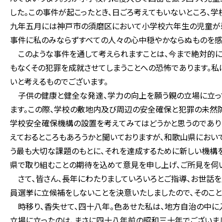
した。この事件が起こったとき、日ごろ考えてもいないところ、
九年五月には神戸市の須磨区において小学校六年生の児童が
事件に私のみならずすべての人々の心中穏やかならぬものを感
このような事件を通して考えられますことは、今まで絶対的に
もなくその犯罪を成就させてしまうことへの恐怖であります。私
いと考えるものでございます。
子供の健康と健全な発達、学力の向上を願う親の立場に立って
ます。この際、学校の敷地内及び周辺の安全確保と犯罪の未然
学校安全確保機構の設置を考えてみてはどうかと思うのであり
えておるところもあろうかと聞いておりますが、和歌山県にお
う最も大切な課題のもとに、それを達成するために新しい機構
県で取り組むことの期待を込めて意見を申し上げ、ご所見を伺
さて、皆さん、長年にわたりましていろいろとご指導、お世話
員選挙に立候補をしないことを決意いたしましたので、そのこと
時移り、香失せて、四十八年。色あせた私は、地方自治の中に
立場に立ったのは、まさに四十八年前の昭和三十年でございま