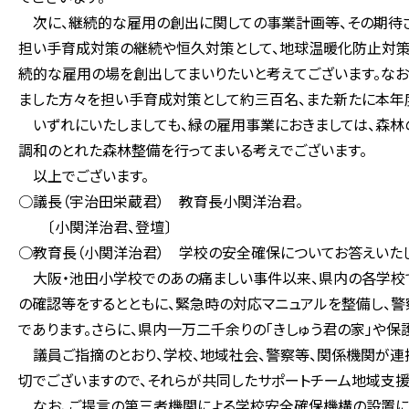
次に、継続的な雇用の創出に関しての事業計画等、その期待さ
担い手育成対策の継続や恒久対策として、地球温暖化防止対策
続的な雇用の場を創出してまいりたいと考えてございます。な
ました方々を担い手育成対策として約三百名、また新たに本年
いずれにいたしましても、緑の雇用事業におきましては、森林
調和のとれた森林整備を行ってまいる考えでございます。
以上でございます。
○議長（宇治田栄蔵君） 教育長小関洋治君。
〔小関洋治君、登壇〕
○教育長（小関洋治君） 学校の安全確保についてお答えいたし
大阪・池田小学校でのあの痛ましい事件以来、県内の各学校で
の確認等をするとともに、緊急時の対応マニュアルを整備し、
であります。さらに、県内一万二千余りの「きしゅう君の家」や
議員ご指摘のとおり、学校、地域社会、警察等、関係機関が連
切でございますので、それらが共同したサポートチーム地域支援
なお、ご提言の第三者機関による学校安全確保機構の設置に