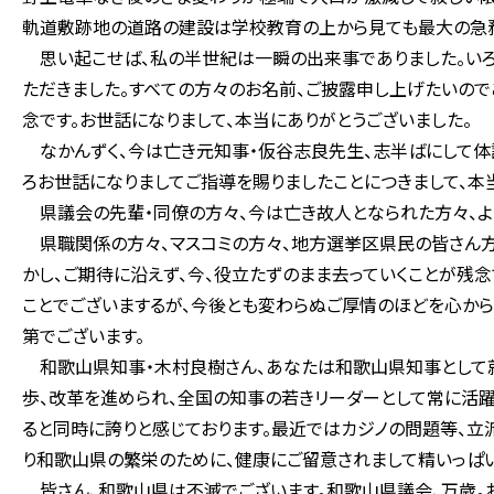
軌道敷跡地の道路の建設は学校教育の上から見ても最大の急務
思い起こせば、私の半世紀は一瞬の出来事でありました。いろ
ただきました。すべての方々のお名前、ご披露申し上げたいので
念です。お世話になりまして、本当にありがとうございました。
なかんずく、今は亡き元知事・仮谷志良先生、志半ばにして体
ろお世話になりましてご指導を賜りましたことにつきまして、本
県議会の先輩・同僚の方々、今は亡き故人となられた方々、よき
県職関係の方々、マスコミの方々、地方選挙区県民の皆さん方
かし、ご期待に沿えず、今、役立たずのまま去っていくことが残念
ことでございまするが、今後とも変わらぬご厚情のほどを心か
第でございます。
和歌山県知事・木村良樹さん、あなたは和歌山県知事として就
歩、改革を進められ、全国の知事の若きリーダーとして常に活躍
ると同時に誇りと感じております。最近ではカジノの問題等、立
り和歌山県の繁栄のために、健康にご留意されまして精いっぱ
皆さん、和歌山県は不滅でございます。和歌山県議会、万歳。お