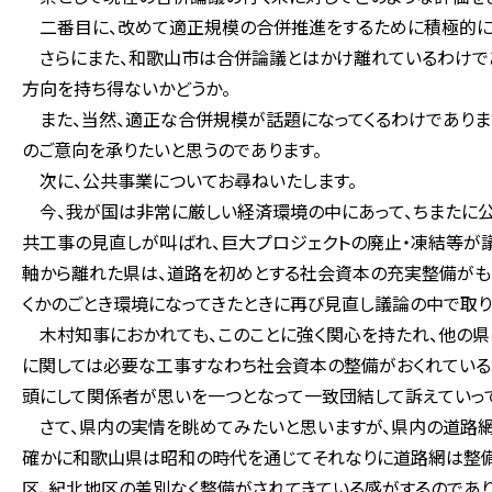
二番目に、改めて適正規模の合併推進をするために積極的にリ
さらにまた、和歌山市は合併論議とはかけ離れているわけで
方向を持ち得ないかどうか。
また、当然、適正な合併規模が話題になってくるわけでありま
のご意向を承りたいと思うのであります。
次に、公共事業についてお尋ねいたします。
今、我が国は非常に厳しい経済環境の中にあって、ちまたに公
共工事の見直しが叫ばれ、巨大プロジェクトの廃止・凍結等が議
軸から離れた県は、道路を初めとする社会資本の充実整備がも
くかのごとき環境になってきたときに再び見直し議論の中で取り
木村知事におかれても、このことに強く関心を持たれ、他の県
に関しては必要な工事すなわち社会資本の整備がおくれている
頭にして関係者が思いを一つとなって一致団結して訴えていって
さて、県内の実情を眺めてみたいと思いますが、県内の道路
確かに和歌山県は昭和の時代を通じてそれなりに道路網は整備
区、紀北地区の差別なく整備がされてきている感がするのであ