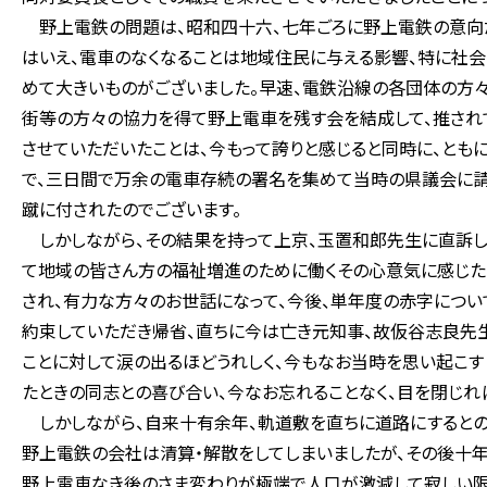
野上電鉄の問題は、昭和四十六、七年ごろに野上電鉄の意向だ
はいえ、電車のなくなることは地域住民に与える影響、特に社会
めて大きいものがございました。早速、電鉄沿線の各団体の方々
街等の方々の協力を得て野上電車を残す会を結成して、推され
させていただいたことは、今もって誇りと感じると同時に、とも
で、三日間で万余の電車存続の署名を集めて当時の県議会に請
蹴に付されたのでございます。
しかしながら、その結果を持って上京、玉置和郎先生に直訴し
て地域の皆さん方の福祉増進のために働くその心意気に感じた
され、有力な方々のお世話になって、今後、単年度の赤字につ
約束していただき帰省、直ちに今は亡き元知事、故仮谷志良先
ことに対して涙の出るほどうれしく、今もなお当時を思い起こ
たときの同志との喜び合い、今なお忘れることなく、目を閉じれ
しかしながら、自来十有余年、軌道敷を直ちに道路にするとの
野上電鉄の会社は清算・解散をしてしまいましたが、その後十
野上電車なき後のさま変わりが極端で人口が激減して寂しい限り