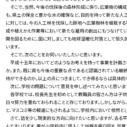
そこで、当然、今後の伐採後の森林形成に係り、広葉樹の構成
も、県土の保全と豊かな水の確保など、目的を持って新たな人工
に対しては、今の人工林を伐採した跡地へ広葉樹林を植栽す
成や植えかえ作業等において新たな雇用の創出にもつなげてい
開を図るために、国に対しましても地球温暖化対策として恒久
います。
そこで、次のことをお伺いいたしたいと思います。
平成十五年においてどのようなお考えを持って事業を計画され
か。また、既に県も今後の重要な点であると認識されている継
待ができるのか。以上の点につきまして、でき得るならば具体的
次に、学校の問題について意見を申し述べてみたいと思いま
各学校では、校長先生を初めとして教職員の皆さん方は子供
日々努力を重ねておられることと存じております。しかしなが
と、マスコミ等の報道にもされるように、学校内において依然と
さて、話を少し現実的な方向に向けたいと思いますが、去る
んでまいります。男が小学校内に侵入して凶器を振り回す、児