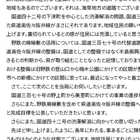
地域もあるのでございます。それは、海草地方の道路でございま
国道四十二号の下津町を中心とした渋滞解消の問題、国道三
た県道奥佐々阪井線がまさにそれであります。地域住民の願い
上げます。裏切られているとの感が住民には充満していると思う
野鉄の廃線敷の活用については、国道三百七十号の代替道路と
道奥佐々阪井線の整備は、国道としての整備ではなく半島振
きるとの判断から、県が取り組むこととなったと記憶しておりま
おける整備は旧野鉄の登山口から楠木公園にかけての区間が
市への新橋にかけての区間に至っては、最近になってやっと着
さて、ここで次のことを当局にお伺いしたいと思います。
国道三百七十号の野上町から美里町にかけての事業の進捗状
さらにまた、野鉄廃線敷を含めて県道奥佐々阪井線の整備へ
と完成目標を公表していただきたいと思います。
さらにまた、国道四十二号の渋滞解消に向かっての思い切った
先ほど申し上げましたように、長年にわたる、事あるごとに陳
うものはかくのような状態でございます。地域住民にすればいつ