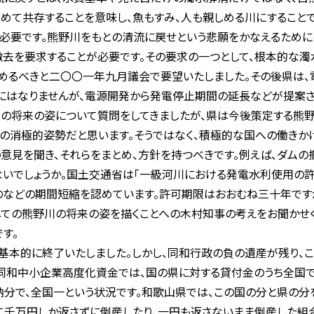
めて共存することを意味し、魚もすみ、人も親しめる川にすること
必要です。熊野川をもとの清流に戻せという悲願をかなえるために
去を要求することが必要です。その要求の一つとして、根本的な
めるべきと二〇〇一年九月議会で要望いたしました。その後県は、
にはなりませんが、電源開発から発電停止期間の延長などが提案さ
川の将来の姿について質問をしてきましたが、県は今後策定する熊
の消極的姿勢だと思います。そうではなく、積極的な国への働きか
意見を聞き、それらをまとめ、方針を持つべきです。例えば、ダムの
いでしょうか。国土交通省は「一級河川における発電水利使用の許
などの期間短縮を認めています。許可期限はおおむね三十年です
ての熊野川の将来の姿を描くことへの木村知事の考えをお聞かせく
す。
本的に終了いたしました。しかし、同和行政の負の遺産が残り、こ
同和中小企業高度化資金では、国の県に対する貸付金のうち全国
分で、全国一という状況です。和歌山県では、この国の分と県の
二千万円しか返さずに倒産したり、一円も返さないまま倒産した組