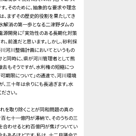
です。そのために、抽象的な要求や理念
は、まずその歴史的役割を果たしてき
濁水解消の第一歩となる二津野ダムの
電源開発に「実効性のある長期化対策
れ、前進だと思います。しかし、砂利採
野川河川整備計画においてというもの
けと同時に、県が河川管理者として熊
撤去もそうですが、水利権の短縮につ
可期限について」の通達で、河川環境
が、三十年は余りにも長過ぎます。水
ださい。
れを取り除くことが同和問題の真の
で百七十一億円が滞納で、そのうちの三
分を合わせると約百億円が焦げついてい
合もあるほどです。私は、十二月議会で