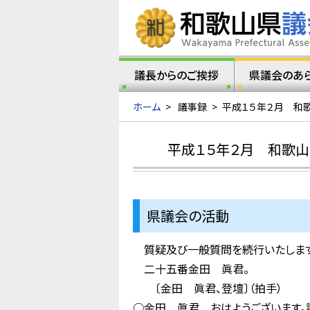
議長からのご挨拶
県議会のあ
ホーム
>
議事録
>
平成１５年２月 和
平成１５年２月 和歌
県議会の活動
質疑及び一般質問を続行いたします
二十五番金田 眞君。
〔金田 眞君、登壇〕（拍手）
○金田 眞君 おはようございます。