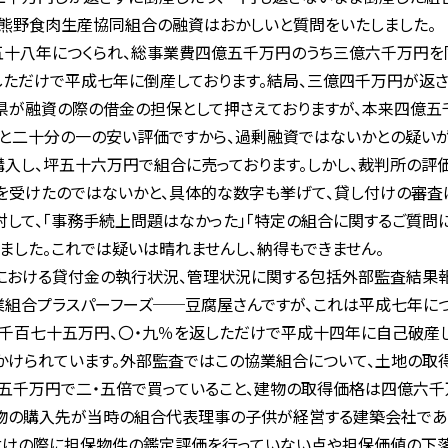
熊野食肉生産協同組合の融資はおかしいと質問をいたしました。
十八年につくられ、総事業費四億五千万円のうち三億六千万円を
しただけで平成七年に倒産しております。結局、三億四千万円が返
県が融資の際の借金の担保として押さえておりますが、本来四億五
と二十分の一の安い評価ですから、過剰融資ではないかとの疑いが
入し、坪五十六万円で組合に売っております。しかし、裁判所の評
を受けたのではないかと、具体的な数字も挙げて、貸し付けの審査
対して、「事務手続上問題はなかった」「特定の組合に関するご質問
ました。これでは疑いは晴れませんし、納得もできません。
おける貸付金の執行状況、管理状況に関する包括外部監査結果報
業組合プラスパーフーズ──豆腐屋さんですが、これは平成七年に
千百七十五万円、〇・九％を返しただけで平成十四年に自己破産
かけられています。外部監査ではこの協業組合について、土地の取
五千万円で二・五倍で買っていること、建物の取得価格は四億六
物の購入先が当時の組合代表理事の子供が経営する建築会社であ
けの際に担保物件の鑑定評価を行っていない点や担保価値の下落