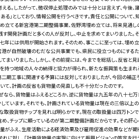
考える。したがって、徴収停止処理のみでは十分とは言えず、今後
ある」としており、情報公開を行うべきです。責任と公開について、
め立てる新宮港第二期整備事業、佐野湾埋め立ては、将来見通し
残す開発計画だと多くの人が反対し、中止を求めてまいりました。
七年には供用が開始されます。そのため、事ここに至っては、埋め
宮港が自然破壊のむだな公共事業でも、県民に役立つものにする
てまいりました。しかし、その前提には、今までを総括し、反省と見
安を持つ地域の人々の納得と協力が得られ、新たな振興策も生まれ
第二期工事に関連する予算には反対しておりましたが、今回の補正
いて、計画の反省も貨物量の見直しも不十分だったのです。
なら、貨物量はふえるどころか、逆に貨物量は九五年の八十七万
しています。それでも、計画されている貨物量は現在の三倍以上の
な取扱貨物チップを見れば明らかです。現在の取扱量は四万トンで
含め、チップに頼っているのが第二期整備計画だからです。その肝心
量がふえ、生産活動による経済効果及び雇用促進の効果などが期
それに対し、「計画貨物量の実現に向けて振興ビジョンの策定を行