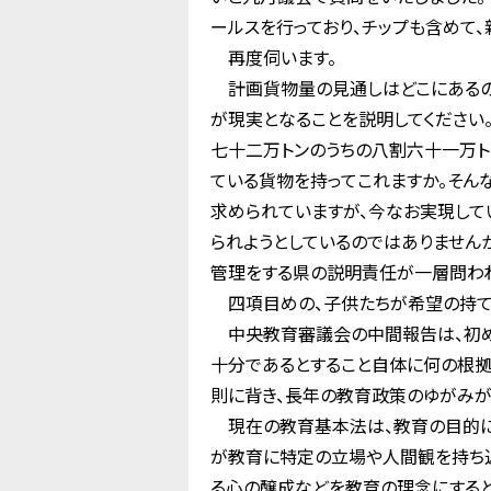
ールスを行っており、チップも含めて
再度伺います。
計画貨物量の見通しはどこにあるの
が現実となることを説明してください
七十二万トンのうちの八割六十一万ト
ている貨物を持ってこれますか。そん
求められていますが、今なお実現して
られようとしているのではありません
管理をする県の説明責任が一層問われ
四項目めの、子供たちが希望の持て
中央教育審議会の中間報告は、初め
十分であるとすること自体に何の根
則に背き、長年の教育政策のゆがみが
現在の教育基本法は、教育の目的に
が教育に特定の立場や人間観を持ち込
る心の醸成などを教育の理念にする