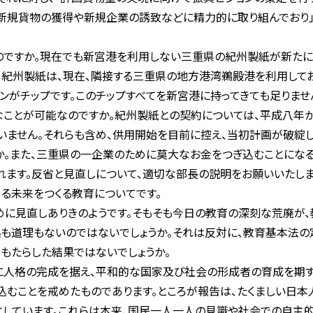
、新規貨物の獲得や新規企業の誘致などに精力的に取り組んでおり
ですか。現在でも新宮港を利用しない三重県の紀州製紙が新たに
。紀州製紙は、現在、隣接する三重県の地方港湾鵜殿港を利用して
ンがチップです。このチップすべてを新宮港に持ってきても足りませ
なことが可能なのですか。紀州製紙との契約については、平成八年
いません。それらも含め、供用開始を目前に控え、当初計画が破綻
か。また、三重県の一企業のために莫大なお金をつぎ込むことにな
ます。反省と見直しについて、適切な部長の説明をお願いいたしま
る未来をつくる教育についてです。
に見直しありきのようです。そもそも今日の教育の深刻な荒廃が
拠も道理もないのではないでしょうか。それは反対に、教育基本法
もたらした結果ではないでしょうか。
人格の完成を据え、平和的な国家及び社会の形成者の育成を期す
むことを戒めたものであります。ところが報告は、たくましい日本
としています。これらは本来、国民一人一人の見識や社会での自主