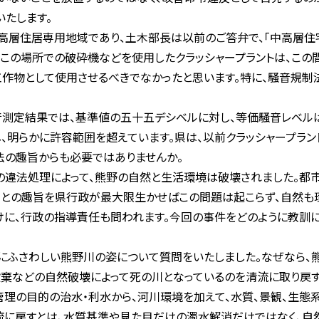
たします。
層住居専用地域であり、土木部長は以前のご答弁で、「中高層住
。この場所での破砕機などを使用したクラッシャープラントは、こ
作物として使用させるべきでなかったと思います。特に、騒音規
測定結果では、基準値の五十五デシベルに対し、等価騒音レベル
、明らかに許容範囲を超えています。県は、以前クラッシャープラン
法の趣旨からも必要ではありませんか。
違法処理によって、熊野の自然と生活環境は破壊されました。都
との趣旨を県行政が最大限生かせばこの問題は起こらず、自然も
、行政の指導責任も問われます。今回の事件をどのように教訓に
ふさわしい熊野川の姿について質問をいたしました。なぜなら、熊
棄などの自然破壊によって死の川となっているのを清流に取り戻す
理の目的の治水・利水から、河川環境を加えて、水質、景観、生態
流に戻すとは、水質基準や見た目だけの濁水解消だけではなく、自