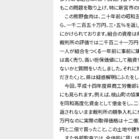
もこの問題を取り上げ、特に新宮市の
この熊野食肉は、二十年前の昭和五
ら、一千二百五十万円、三・五％を返
にかけられております。組合の資産は
裁判所の評価では二千百二十一万円
一人が組合をつくる一年前に事前に購
は高く売り、高い担保価値にして融資
ないかと質問をいたしました。それに
だきたく」と、県は疑惑解明にふたをし
今回、平成十四年度県商工労働部に
にも見られます。例えば、桃山町の協
を同和高度化資金として借金をし、二
返されないまま裁判所の競争入札に
万円なのに実際の取得価格は十二億
円と二倍で買ったこと、この土地や建
また外部監査では、全体的に貸し付