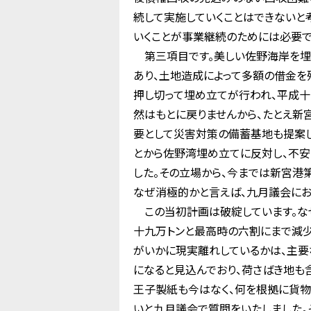
続して実施していくことはできないと
いくことが事業継続のためには必要で
第三項目です。美しい佐野海岸を埋
あり、土地造成によって多額の借金を
押し切って埋め立てが行われ、平成十
然はもとに戻りませんから、たとえ新
要として災害対策の備蓄基地も提案し
とから佐野湾埋め立てに反対し、不
した。その立場から、今までは新宮港
なぜ消極的かと言えば、九月議会にお
この当初計画は破綻しています。なぜ
十九万トンと最高時の六割にまで減少
がいかに現実離れしているかは、主要
になると見込んでおり、荷さばき地も
王子製紙も今はなく、何を根拠に貨物
いと九月議会で質問をいたしました。