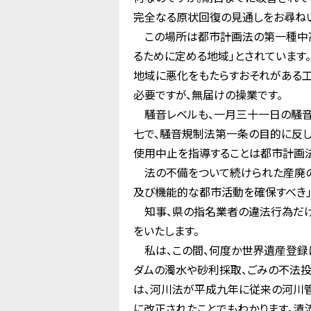
完全なる原状回復の見通しをお尋ねい
この場所は都市計画法の第一種中高
るために定める地域」とされています
地域に悪化をもたらすおそれがある工
必要ですが、無届けの操業です。
騒音レベルも、一月三十一日の騒音
七で、騒音規制法第一条の目的に反し
使用中止を指導することは都市計画
法の不備をついて続けられた産廃の
及び機能的な都市活動を確保すべき」
知事、県の指名業者の違法行為だけに
をいたします。
私は、この間、何度か世界遺産登録に
ダムの濁水や砂利採取、ごみの不法投
は、河川法が平成九年に従来の河川管
に改正されたことでもわかります。清