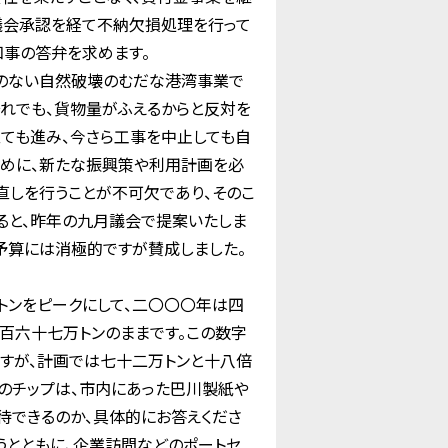
、議会承認を経て不納欠損処理を行って
知事の答弁を求めます。
のない自然破壊のむだな港湾事業で
それでも、貨物量がふえるからと反対を
立ても進み、今さら工事を中止しても自
ために、新たな振興策や利用計画を必
直しを行うことが不可欠であり、そのこ
ると、昨年の九月議会で提案いたしま
予算には消極的ですが賛成しました。
トンをピークにして、二〇〇〇年は四
百六十七万トンのままです。この数字
すが、計画では七十二万トンと十八倍
のチップは、市内にあった巴川製紙や
待できるのか、具体的にお答えくださ
うとともに、企業訪問などのポートセ