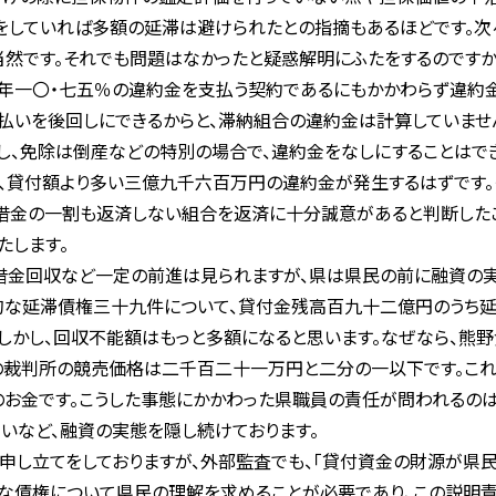
をしていれば多額の延滞は避けられたとの指摘もあるほどです。次
然です。それでも問題はなかったと疑惑解明にふたをするのですか。
一〇・七五％の違約金を支払う契約であるにもかかわらず違約金
いを後回しにできるからと、滞納組合の違約金は計算していませ
し、免除は倒産などの特別の場合で、違約金をなしにすることはで
は、貸付額より多い三億九千六百万円の違約金が発生するはずです
借金の一割も返済しない組合を返済に十分誠意があると判断した
たします。
借金回収など一定の前進は見られますが、県は県民の前に融資の実
質的な延滞債権三十九件について、貸付金残高百九十二億円のうち
しかし、回収不能額はもっと多額になると思います。なぜなら、熊
の裁判所の競売価格は二千百二十一万円と二分の一以下です。こ
のお金です。こうした事態にかかわった県職員の責任が問われるのは
いなど、融資の実態を隠し続けております。
し立てをしておりますが、外部監査でも、「貸付資金の財源が県民
な債権について県民の理解を求めることが必要であり、この説明責