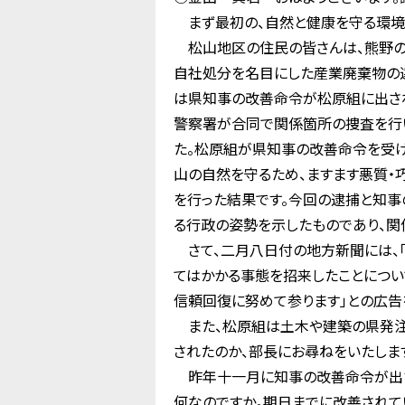
まず最初の、自然と健康を守る環境
松山地区の住民の皆さんは、熊野の
自社処分を名目にした産業廃棄物の
は県知事の改善命令が松原組に出され
警察署が合同で関係箇所の捜査を行
た。松原組が県知事の改善命令を受け
山の自然を守るため、ますます悪質
を行った結果です。今回の逮捕と知事
る行政の姿勢を示したものであり、関
さて、二月八日付の地方新聞には、
てはかかる事態を招来したことについ
信頼回復に努めて参ります」との広告
また、松原組は土木や建築の県発注
されたのか、部長にお尋ねをいたしま
昨年十一月に知事の改善命令が出さ
何なのですか。期日までに改善されて