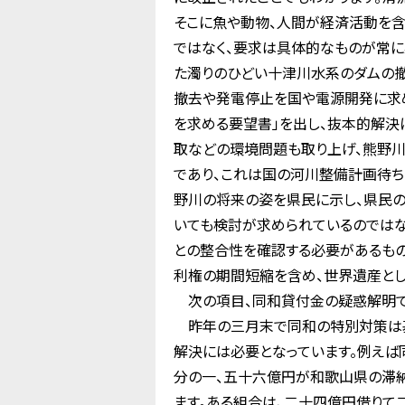
そこに魚や動物、人間が経済活動を含
ではなく、要求は具体的なものが常に
た濁りのひどい十津川水系のダムの撤
撤去や発電停止を国や電源開発に求
を求める要望書」を出し、抜本的解決
取などの環境問題も取り上げ、熊野
であり、これは国の河川整備計画待ち
野川の将来の姿を県民に示し、県民の
いても検討が求められているのではな
との整合性を確認する必要があるもの
利権の期間短縮を含め、世界遺産とし
次の項目、同和貸付金の疑惑解明で
昨年の三月末で同和の特別対策は基
解決には必要となっています。例えば
分の一、五十六億円が和歌山県の滞納
ます。ある組合は、二十四億円借りて