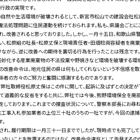
行政の実現です。
自然や生活環境が破壊されるとして、新宮市松山での建設会社松
違法処理問題に住民運動を続けておられます。私も、県議会ごとに
、改善されると思っておりました。しかし、一月十五日、和歌山県警
い、松原組の社長・松原丈保と現場責任者・田畑稔両容疑者を廃
ながら、逆に改善への期待を裏切る行為を行ったことは残念です
・巧妙化する産業廃棄物の不法投棄や野焼きなど環境を破壊する環
の改善命令は、地元住民の県は何もしてくれないという不信感を取
係者の方々のご努力と奮闘に感謝するものであります。
「弊社取締役松原丈保はこの件に関して、起訴に及ばずとの決定が
て道義的な反省をすると共に、弊社では今後、熊野環境保全を廃
をしております。これまでの捜査状況について、警察本部長にお尋ね
工事入札参加業者の上位三十社のうちの一社ですが、今回の逮捕
す。
れ、履行期限は一月三十一日まででしたが、現時点でも完了して
いないことを放置するのではなく、改善命令違反として告発するの