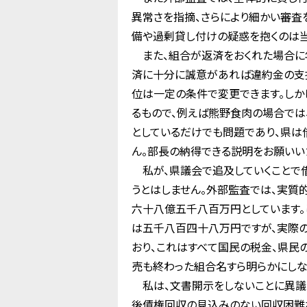
異常さを指摘、さらにより細かい審査
備や過剰貸し付けの疑惑を抱くのは当
また、組合が返済をおくれた場合に年
済に十分に誠意があれば違約金の支払
位は一定の条件で変更できます。しか
るもので、例えば熊野食肉の場合で
としているだけでも問題であり、県は
ん。部長の納得できる説明をお願いい
私が、県議会で追及していくことで
うとはしません。外部監査では、実
六十八億五千八百万円としています。
は五千八百四十八万円ですが、実際
おり、これはすべて国民の税金、県民
売も終わった組合名すら明らかにしな
私は、文書開示をしないことに異議申
後債権回収の見込みのない回収困難