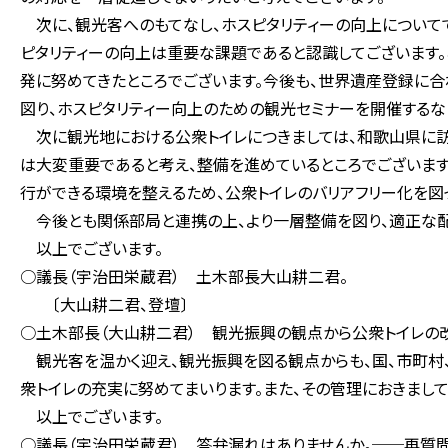
次に、観光客へのもてなし、ホスピタリティーの向上についてで
ピタリティーの向上は重要な課題であると認識してございます
発に努めてきたところでございます。今後も、世界遺産登録に
図り、ホスピタリティー向上のための観光セミナーを開催するな
次に観光地における公衆トイレにつきましては、和歌山県に訪
は大変重要であると考え、整備を進めているところでございま
行ができる環境を整えるため、公衆トイレのバリアフリー化を図
今後とも関係部局と連携の上、より一層整備を図り、適正な配
以上でございます。
○議長（宇治田栄蔵君） 土木部長大山耕二君。
〔大山耕二君、登壇〕
○土木部長（大山耕二君） 観光振興の観点から公衆トイレの
観光客を温かく迎え、観光振興を図る観点からも、国、市町村
衆トイレの充実に努めてまいります。また、その管理におきまし
以上でございます。
○議長（宇治田栄蔵君） 答弁漏れはありませんか。──再質問