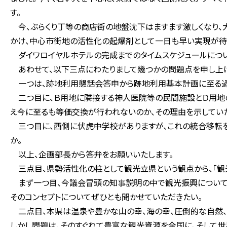
す。
今、ぶらくり丁等の商店街の地盤沈下はますます激しくなり、
かけ、中心市街地の活性化の起爆剤として一日も早い実現が待
ダイワロイヤルホテルの完成までのタイムスケジュールについ
あわせて、以下三点にわたりまして幾つかの問題点を申し上げ
一つは、跡地利用懇話会答申から跡地利用基本計画に至る過
二つ目に、Ｂ用地に隣接する神人医院等の民間施設とＤ用地の
え今に至るも等価交換が行われないのか、その理由を示してい
三つ目に、西側に伏虎中学校がありますが、これの統合移転を
か。
以上、企画部長から答弁をお願いいたします。
三点目、県勢活性化の柱として観光立県という観点から、「観
まず一つ目、今議会冒頭の知事説明の中で観光振興について、
そのコンセプトについてぜひとも聞かせていただきたい。
二点目、本県は温泉や豊かな山の幸、海の幸、圧倒的な自然、
しかし問題は、そのすぐれて豊富な観光資源を全国に、そして世