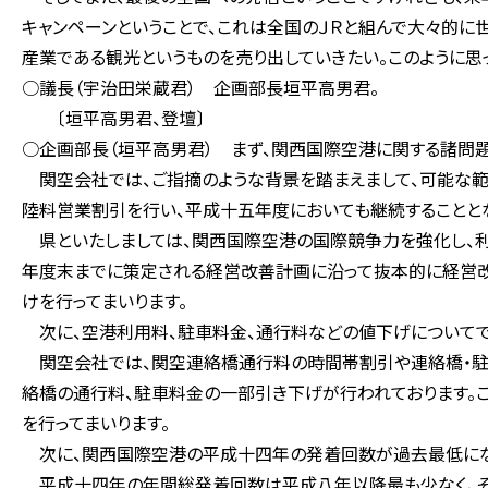
キャンペーンということで、これは全国のＪＲと組んで大々的に
産業である観光というものを売り出していきたい。このように思っ
○議長（宇治田栄蔵君） 企画部長垣平高男君。
〔垣平高男君、登壇〕
○企画部長（垣平高男君） まず、関西国際空港に関する諸問
関空会社では、ご指摘のような背景を踏まえまして、可能な範
陸料営業割引を行い、平成十五年度においても継続することとな
県といたしましては、関西国際空港の国際競争力を強化し、利
年度末までに策定される経営改善計画に沿って抜本的に経営改
けを行ってまいります。
次に、空港利用料、駐車料金、通行料などの値下げについてで
関空会社では、関空連絡橋通行料の時間帯割引や連絡橋・駐
絡橋の通行料、駐車料金の一部引き下げが行われております。
を行ってまいります。
次に、関西国際空港の平成十四年の発着回数が過去最低になっ
平成十四年の年間総発着回数は平成八年以降最も少なく、そ