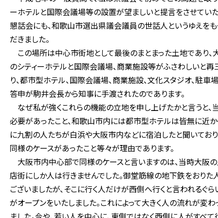
ーホテルと国際会議場等の設置が望ましいと提言をさせていた
懇話会にも、和歌山市選出県議会議員の世話人というゆえをも
だきました。
この場所は中心市街地として最後のまとまった土地であり、大
のシティーホテルと国際会議場、商業施設等がふさわしいと再
り、都市型ホテル、国際会議場、商業施設、文化スタジオ、駐車
答申が駒井会長から知事に手渡されたのであります。
なぜ私が強くこれらの機能の立地を申し上げたかと言うと、当
必要があったこと、和歌山市内には都市型ホテルは皆無に近か
に九割の人たちが白浜や大阪市内などに宿泊したと聞いており
同様のケースがあったこと等々が理由であります。
大阪市内中心部で同様のケースと言いますのは、当時大阪の
店街にしか人は行きませんでした。御堂筋線の地下鉄をおりた
ございましたが、そこに行く人だけが西側へ行くと言われるぐら
がオープンをいたしました。これによって大きく人の流れが変わ
ました。今や、若い人を中心に、東側ではなく西側に人がすべて