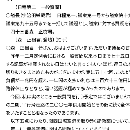
【日程第二 一般質問】
○議長（宇治田栄蔵君） 日程第一、議案第一号から議案第十
議案第九十五号までを一括して議題とし、議案に対する質疑を
四十三番森 正樹君。
〔森 正樹君、登壇〕（拍手）
○森 正樹君 皆さん、おはようございます。ただいま議長のお
昨年十二月定例会における一般質問以来本日まで七十五日、
する記事が掲載されない日はないと言ってもいいほど、連日の
切り抜きをまとめたものがございますが、実に五十七回、このよ
負債が一兆円を超え、一年間の支払い利息は三百六十三億円に
路線休止などなど、暗い話題が極めて多かったのであります。
今回、私は実のところ一般質問を行う予定ではございませんで
の二期、平行滑走路の二〇〇七年供用開始とその後に続く全体
をいたすことと相なったのであります。
以下五点にわたり、関西国際空港を取り巻く諸懸案について、
第一に、伊丹空港に関する問題についてであります。