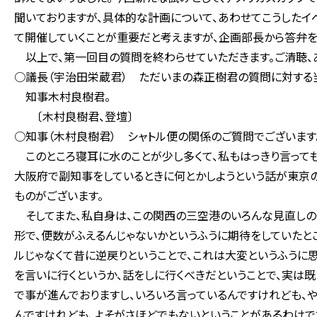
聞いておりますが、具体的な計画について、あわせてこうしたイ
て開催していくことが重要だと考えますが、企画部長から答弁を
以上で、第一回目の質問を終わらせていただきます。ご清聴、あ
○議長（宇治田栄蔵君） ただいまの森正樹君の質問に対する
知事木村良樹君。
〔木村良樹君、登壇〕
○知事（木村良樹君） シャトル便の関係のご質問でございます
このところ寝耳に水のことが少し多くて、私もはっきり言っても
大阪府で副知事をしているときに何とかしようという話が東京
ものがございます。
そしてまた、私自身は、この関西の三空港のいろんな見直しの
形で、便数がふえるんじゃないかというふうに期待をしていたと
ルじゃなくて昔に逆戻りということで、これは大変というふうに
を言いに行くというか、話をしに行くべきだということで、実は
で事が進んでおりますし、いろいろ言っているんですけれども
んですけれども、よそがさほどでもないということがあるわけで