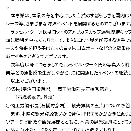
す。
本事業は、本県の海を中心とした自然のすばらしさを国内はも
レース等、さまざまな海洋イベントを展開するものでございます
ラッセル・クーツ氏はヨットのアメリカズカップ連続優勝キャプ
調に勝利を重ねておりまして、まさにヨット界を代表する選手で
ースや将来を担う子供たちのヨット、ゴムボートなどの体験乗船
献するものと考えてございます。
次年度以降につきましても、ラッセル・クーツ氏の写真入り航
業等との連帯感を生かしながら、海に関連したイベントを継続し
以上でございます。
○議長（宇治田栄蔵君） 商工労働部長石橋秀彦君。
〔石橋秀彦君、登壇〕
○商工労働部長（石橋秀彦君） 観光振興の五点についてお答
まず、本県の観光資源をいかに発信、ＰＲするかがかぎと思う
ツアーなど新たな観光展開とともに、本県の観光振興にとって
内外に向け発信、ＰＲを行ってまいりたいと考えております。