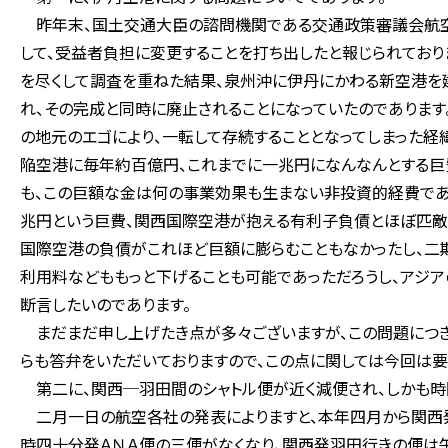
昨年末、国土交通大臣の諮問機関である交通政策審議会航空
して、受益者負担に変更することを打ち出したと報じられており
を尽くして調査を重ねた結果、泉州沖に伊丹にかわる新空港を
れ、その完成と同時に廃止されることになっていたのであります
の地元のエゴにより、一転して存続することとなってしまった経
陥空港に毎年約百億円、これまでに一兆円になんなんとする巨
も、この巨額な金は何の事業効果も生まない非投資的経費であ
兆円という巨費、関西国際空港が抱える有利子負債とほぼ匹敵
国際空港の負債がこれほど巨額に膨らむこともなかったし、二期
利用料などももっと下げることも可能であっただろうし、アジ
断言したいのであります。
まだまだ申し上げたき点が多々ございますが、この問題につき
らも答弁をいただいておりますので、この点に関しては今回は要
第二に、関西─羽田間のシャトル便が近く減便され、しかも時
二月一日の航空各社の発表によりますと、本年四月から関西発
時四十分発ＡＮＡ便の三便がなくなり、関西発羽田行きの便は