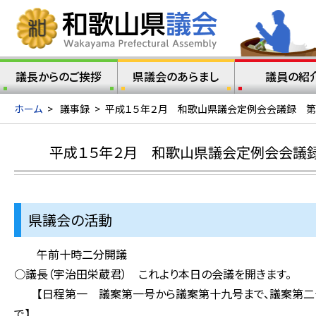
議長からのご挨拶
県議会のあらまし
議員の紹
ホーム
>
議事録
>
平成１５年２月 和歌山県議会定例会会議録 第
平成１５年２月 和歌山県議会定例会会議
県議会の活動
午前十時二分開議
○議長（宇治田栄蔵君） これより本日の会議を開きます。
【日程第一 議案第一号から議案第十九号まで、議案第二十
で】