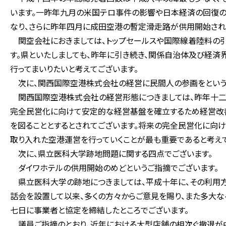
います。一昨年九月の米国テロ事件の影響や日本経済の回復の
なり、さらに昨年四月に成田空港の暫定滑走路が供用開始され
関空会社におきましては、トップセールスや国際線着陸料の
す。県といたしましても、昨年に引き続き、関係自治体及び経済
行ってまいりたいと考えてございます。
次に、関西国際空港株式会社の経営に民間人の参画をという
関西国際空港株式会社の経営形態につきましては、昨年十二
完全民営化に向けて安定的な経営基盤を確立するため経営改
を図ることとするとされてございます。将来の完全民営化に向け
取り入れた空港運営を行っていくことが最も重要であると考えて
次に、県立医科大学跡地問題に関する四点でございます。
ダイワホテルの供用開始のめどというご指摘でございます。
県立医科大学の跡地につきましては、平成十年に、その利用
話会を設置して以来、多くの方々からご意見を賜り、また多大な
七日に事業者と協定を締結したところでございます。
議員ご指摘のとおり、近年における大型店舗の相次ぐ撤退が