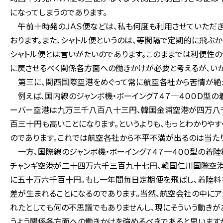
になってしまうのであります。
午前十時発のＪＡＳ便などは、私も何度も利用させていただき
おります。また、シャトル便というのは、等間隔で定期的に飛ぶか
シャトル便とは言いがたいのであります。このままでは利便性の
に戻させるべく関係各方面への働きかけが必要と考えるが、いか
第三に、関西国際空港をめぐって常に航空各社から苦情が絶
例えば、国内線のジャンボ機・ボーイング７４７─４００Ｄ型
ーバー空港は九万三千八百八十三円、韓国金浦空港が四万八
百三十円も高いことになります。というよりも、もっとわかりや
のであります。これでは航空各社から不平不満が出るのは当たり
一方、国際線のジャンボ機・ボーイング７４７─４００型の着
チャンギ空港が二十四万六千三百九十七円、韓国仁川国際空港
に五十万六千百十円。もし一年間毎日定期便を飛ばし、着陸料
差が生まれることになるのであります。当然、航空会社の中に
れたとしても何の不思議でもありませんし、現にそういう動き
うよう関係各方面への働きかけを強めるべきであると思いますが