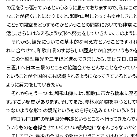
の足を引っ張っているというふうに思っておりますので、私はこ
なことが続くことになりますと、和歌山県にとってもゆゆしきこと
にとって関空をどうするのかということの問題においても非常に
活し、さらにはふえるような形へ努力をしていきたい、このように
それから、観光についての基本的な考え方ということですけれ
れに合わせて、和歌山県のすばらしい歴史とか自然というものを
この体験型観光を二年ほど進めてきましたら、実は先日、日置
日置川へ日本三景のところの協議会からどんなことをやっている
ということが全国的にも認識されるようになってきているという
ように努力をしていきたい。
それからもう一つは、和歌山県には、和歌山市から橋本に至
す。すごい歴史があります。そしてまた、農林水産物を中心とし
でないような形での観光というものを呼び込みたいというふうに
昨日も打田町の紀伊国分寺跡というところへ行ってきたんです
ういうものを連係させていくといい観光地になるんじゃないかと
そしてまた、最後の全国への発信ということですけれども、来年