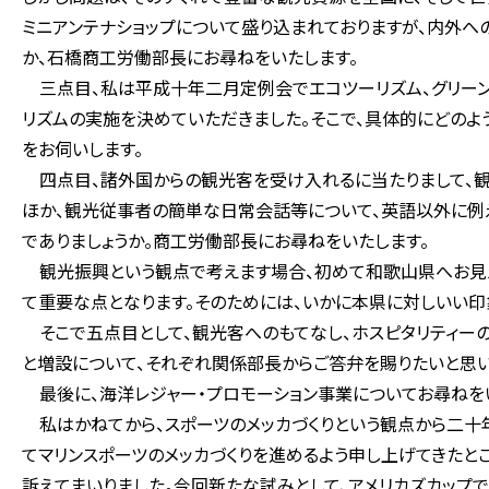
ミニアンテナショップについて盛り込まれておりますが、内外へ
か、石橋商工労働部長にお尋ねをいたします。
三点目、私は平成十年二月定例会でエコツーリズム、グリーン
リズムの実施を決めていただきました。そこで、具体的にどのよ
をお伺いします。
四点目、諸外国からの観光客を受け入れるに当たりまして、観
ほか、観光従事者の簡単な日常会話等について、英語以外に例
でありましょうか。商工労働部長にお尋ねをいたします。
観光振興という観点で考えます場合、初めて和歌山県へお見え
て重要な点となります。そのためには、いかに本県に対しいい印
そこで五点目として、観光客へのもてなし、ホスピタリティー
と増設について、それぞれ関係部長からご答弁を賜りたいと思い
最後に、海洋レジャー・プロモーション事業についてお尋ねを
私はかねてから、スポーツのメッカづくりという観点から二十
てマリンスポーツのメッカづくりを進めるよう申し上げてきたと
訴えてまいりました。今回新たな試みとして、アメリカズカップ