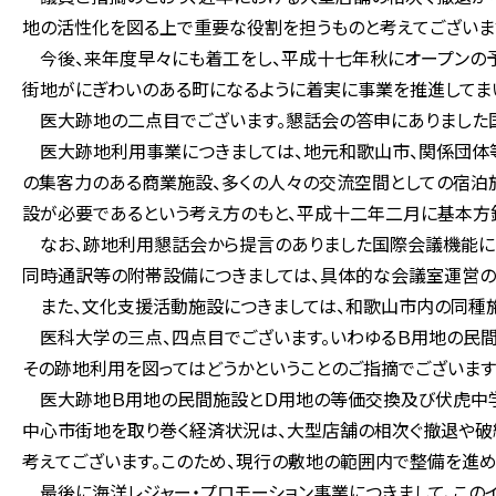
地の活性化を図る上で重要な役割を担うものと考えてございま
今後、来年度早々にも着工をし、平成十七年秋にオープンの予
街地がにぎわいのある町になるように着実に事業を推進してま
医大跡地の二点目でございます。懇話会の答申にありました国
医大跡地利用事業につきましては、地元和歌山市、関係団体
の集客力のある商業施設、多くの人々の交流空間としての宿泊
設が必要であるという考え方のもと、平成十二年二月に基本方
なお、跡地利用懇話会から提言のありました国際会議機能につ
同時通訳等の附帯設備につきましては、具体的な会議室運営の
また、文化支援活動施設につきましては、和歌山市内の同種施
医科大学の三点、四点目でございます。いわゆるＢ用地の民間
その跡地利用を図ってはどうかということのご指摘でございます
医大跡地Ｂ用地の民間施設とＤ用地の等価交換及び伏虎中学
中心市街地を取り巻く経済状況は、大型店舗の相次ぐ撤退や破
考えてございます。このため、現行の敷地の範囲内で整備を進め
最後に海洋レジャー・プロモーション事業につきまして、この