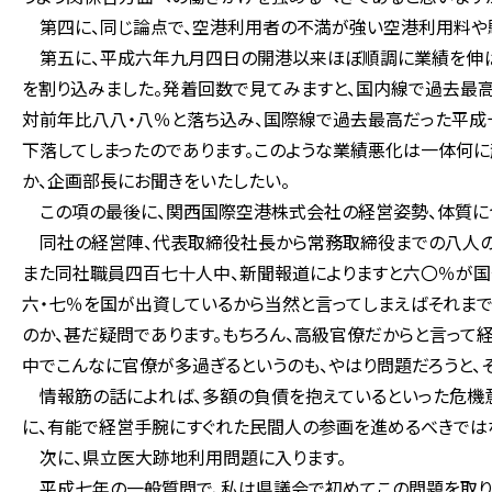
第四に、同じ論点で、空港利用者の不満が強い空港利用料や駐
第五に、平成六年九月四日の開港以来ほぼ順調に業績を伸ば
を割り込みました。発着回数で見てみますと、国内線で過去最
対前年比八八・八％と落ち込み、国際線で過去最高だった平成
下落してしまったのであります。このような業績悪化は一体何に
か、企画部長にお聞きをいたしたい。
この項の最後に、関西国際空港株式会社の経営姿勢、体質に
同社の経営陣、代表取締役社長から常務取締役までの八人のう
また同社職員四百七十人中、新聞報道によりますと六〇％が国
六・七％を国が出資しているから当然と言ってしまえばそれま
のか、甚だ疑問であります。もちろん、高級官僚だからと言って
中でこんなに官僚が多過ぎるというのも、やはり問題だろうと、そ
情報筋の話によれば、多額の負債を抱えているといった危機意
に、有能で経営手腕にすぐれた民間人の参画を進めるべきでは
次に、県立医大跡地利用問題に入ります。
平成七年の一般質問で、私は県議会で初めてこの問題を取り上