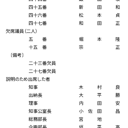
四十五番 新 田 和 
四十六番 松 本 貞 
四十七番 和 田 正 
欠席議員（二人）
五 番 堀 本 隆 
十五 番 宗 正 
〔備考〕
二十三番欠員
二十七番欠員
説明のため出席した者
知事 木 村 良 
出納長 大 平 勝 
理事 内 田 安 
知事公室長 小 佐 田 昌
総務部長 宮 地 
企画部長 垣 平 高 