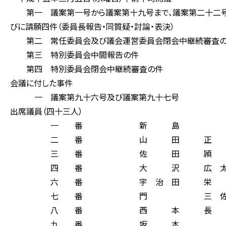
第一 議案第一号から議案第十九号まで、議案第二十二号か
びに請願四件（委員長報告・同質疑・討論・表決）
第二 常任委員会及び議会運営委員会閉会中継続審査
第三 特別委員会中間報告の件
第四 特別委員会閉会中継続審査の件
会議に付した事件
一 議案第九十六号及び議案第九十七号
出席議員（四十三人）
一 番 新 島 
二 番 山 田 正 
三 番 佐 田 頴 
四 番 大 沢 広 太
六 番 宇 治 田 栄
七 番 門 三 佐 
八 番 西 本 長 
九 番 坂 本 