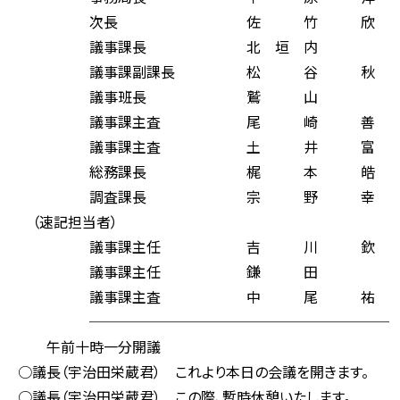
次長 佐 竹 欣 
議事課長 北 垣 内 
議事課副課長 松 谷 秋
議事班長 鷲 山 
議事課主査 尾 崎 善
議事課主査 土 井 富
総務課長 梶 本 皓 
調査課長 宗 野 幸 
（速記担当者）
議事課主任 吉 川 欽
議事課主任 鎌 田 
議事課主査 中 尾 祐
─────────────────────
午前十時一分開議
○議長（宇治田栄蔵君） これより本日の会議を開きます。
○議長（宇治田栄蔵君） この際、暫時休憩いたします。