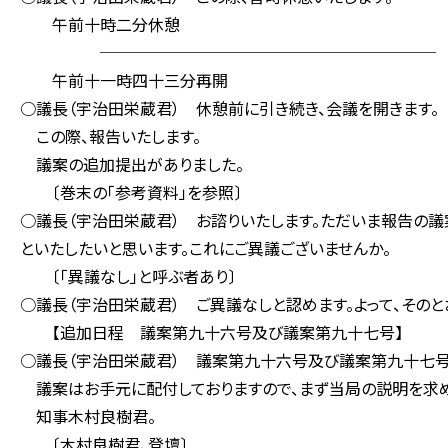
午前十時二分休憩
─────────────────────
午前十一時四十三分再開
○議長（宇治田栄蔵君） 休憩前に引き続き、会議を開きます。
この際、報告いたします。
議案の追加提出がありました。
〔巻末の「参考資料」を参照〕
○議長（宇治田栄蔵君） お諮りいたします。ただいま報告の
といたしたいと思います。これにご異議ございませんか。
〔「異議なし」と呼ぶ者あり〕
○議長（宇治田栄蔵君） ご異議なしと認めます。よって、そのと
【追加日程 議案第九十六号及び議案第九十七号】
○議長（宇治田栄蔵君） 議案第九十六号及び議案第九十七号
議案はお手元に配付しておりますので、まず当局の説明を求め
知事木村良樹君。
〔木村良樹君、登壇〕