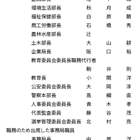
環境生活部長 秋 月 成
福祉保健部長 白 原 勝
商工労働部長 石 橋 秀
農林水産部長 辻 
土木部長 大 山 耕 
企業局長 阪 口 裕 
教育委員会委員長職務代行者
駒 井 則 
教育長 小 関 洋 
公安委員会委員長 大 岡 淳
警察本部長 高 綱 直
人事委員会委員長 青 木 孝
代表監査委員 藤 谷 茂
選挙管理委員会委員長 北 村 亮
職務のため出席した事務局職員
事務局長 中 原 洋 