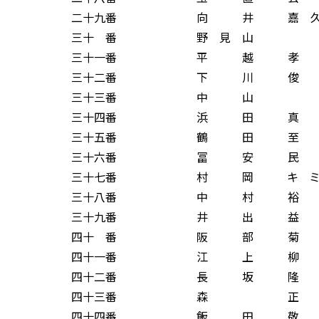
二十九番 向 井 嘉 久
三十 番 野 見 山 
三十一番 平 越 孝 
三十二番 下 川 俊 
三十三番 中 山 
三十四番 浜 田 真 
三十五番 鶴 田 至 
三十六番 冨 安 民 
三十七番 村 岡 キ ミ 
三十八番 中 村 裕 
三十九番 井 出 益 
四十 番 阪 部 菊 
四十一番 江 上 柳 
四十二番 長 坂 隆 
四十三番 森 正 
四十四番 飯 田 敬 