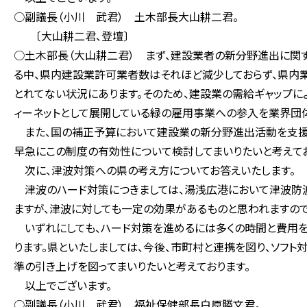
○副議長（小川 武君） 土木部長大山耕二君。
〔大山耕二君、登壇〕
○土木部長（大山耕二君） まず、建設業者の新分野進出に関
る中、県内建設業許可業者数はそれほど減少しておらず、県内
とれてない状況にあります。そのため、建設業の需給ギャップに
ィーネットとして展開している緑の雇用事業への参入を業界団体
また、国の補正予算において建設業の新分野進出活動を支援す
早急にこの制度の有効性について検討してまいりたいと考えてお
次に、津波対策への県の考え方についてお答えいたします。
津波のハード対策につきましては、湯浅広港において津波防波
ますが、津波に対しても一定の効果があるものと思われますの
いずれにしても、ハード対策を進めるには多くの時間と費用を
ります。県といたしましては、今後、市町村と連携を図り、ソフ
準の引き上げを図ってまいりたいと考えております。
以上でございます。
○副議長（小川 武君） 福祉保健部長白原勝文君。