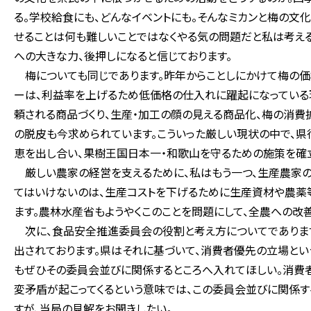
る。学校給食にも、どんなイベントにも。そんなミカンと梅の文
せることは何も難しいことではなくやる気の問題だと私は考える
への大きな力、後押しになると信じております。
梅についても同じであります。昨年からことしにかけて梅の価
ーは、利益率を上げるため低価格の仕入れに躍起になっている
頼される商品づくり、生産・加工の顔の見える商品化、梅の消
の脱皮も今求められています。こういった厳しい現状の中で、県
恵を出し合い、果樹王国日本一・和歌山を守るための施策を確立
厳しい農家の経営を支えるために、私はもう一つ、生産農家の
てはいけないのは、生産コストを下げるために生産資材や農薬
ます。農林水産省もようやくこのことを問題にして、全農への改
次に、食品安全推進委員会の役割と考え方についてであります
出されております。県はそれに基づいて、消費者優先の立場と
もぜひその委員会並びに関係するところへ入れてほしい。消費
変矛盾が起こってくるという意味では、この委員会並びに関係
すが、当局の見解をお聞きしたい。