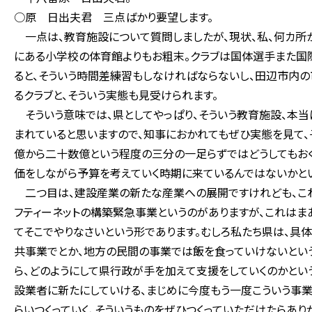
○原 日出夫君 三点ばかり要望します。
一点は、教育施設について質問しましたが、現状、私、何カ所
にある小学校の体育館よりもお粗末。クラブは国体選手また国
ると、そういう時間差練習もしなければならないし、田辺市内
るクラブと、そういう実態も見受けられます。
そういう意味では、県としてやっぱり、そういう教育施設、本
まれていると思いますので、知事におかれてもぜひ実態を見て
億から二十数億という程度の三分の一足らずではどうしてもおく
価をしながら予算を考えていく時期に来ているんではないかとい
二つ目は、建設産業の新たな産業への展開ですけれども、こ
フティーネットの構築緊急事業というのがありますが、これは
てそこでやりなさいという形であります。むしろ私たち県は、
共事業でとか、地方の民間の事業では飯を食っていけないという
ら、どのようにして県行政が手を加えて支援をしていくのかとい
設業者に新たにしていける、まじめに今度もう一度こういう事業
らいつくっていく、そういうものをぜひつくっていただけたらあり