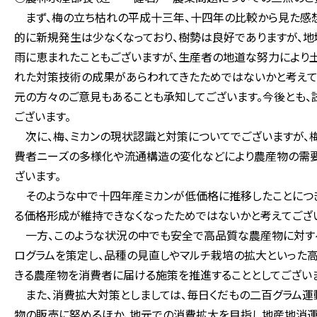
まず、梅の立ち枯れの平成十三年、十四年の比較から見た感想
的に新規発生は少なくなっており、樹勢は良好でありますが、地
雨に恵まれたこともございますが、生産者の地道な努力により
れた対策技術の成果があらわれてきたためではないかと考えて
元の方々のご意見もあることも承知してございます。今後とも
ございます。
次に、梅、ミカンの現状認識と対策についてでございますが、梅
費者ニーズの多様化や流通構造の変化などにより農産物の需要
ざいます。
そのような中で十四年産ミカンが低価格に推移したことにつき
る価格形成が維持できなくなったためではないかと考えてござ
一方、このような状況の中でも安全で高品質な農産物に対する
ログラムを策定し、品種の見直しやマルチ栽培の拡大といった
きる農産物を消費者に届ける施策を推進することとしてございま
また、消費拡大対策としましては、毎日くだもの二百グラム運
物の販売に努めるほか、地元での消費拡大を目指し地産地消運