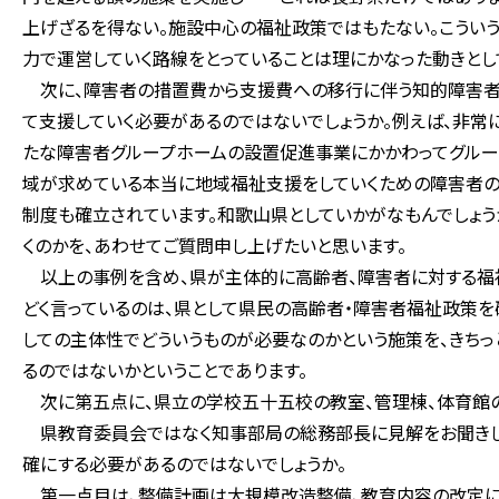
上げざるを得ない。施設中心の福祉政策ではもたない。こうい
力で運営していく路線をとっていることは理にかなった動きとし
次に、障害者の措置費から支援費への移行に伴う知的障害者
て支援していく必要があるのではないでしょうか。例えば、非
たな障害者グループホームの設置促進事業にかかわってグルー
域が求めている本当に地域福祉支援をしていくための障害者の
制度も確立されています。和歌山県としていかがなもんでしょ
くのかを、あわせてご質問申し上げたいと思います。
以上の事例を含め、県が主体的に高齢者、障害者に対する福祉
どく言っているのは、県として県民の高齢者・障害者福祉政策を
しての主体性でどういうものが必要なのかという施策を、きち
るのではないかということであります。
次に第五点に、県立の学校五十五校の教室、管理棟、体育館の
県教育委員会ではなく知事部局の総務部長に見解をお聞きし
確にする必要があるのではないでしょうか。
第一点目は、整備計画は大規模改造整備、教育内容の改定に