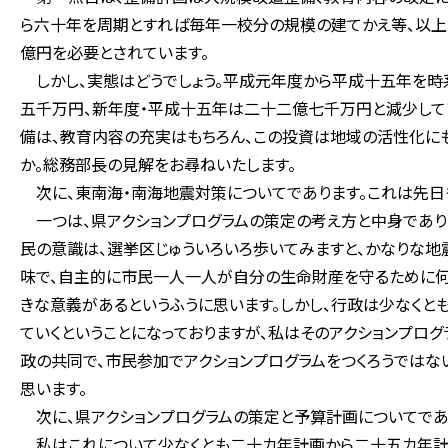
ら六十年を周期とすれば毎年一校分の規模の建てかえ等、以
億円を必要とされています。
しかし、実態はどうでしょう。平成元年度から平成十五年を時
五千万円、新年度・平成十五年は二十二億七千万円と減少して
備は、教育内容の充実はもちろん、この投資は地域の活性化に
か。総務部長の見解をお尋ねいたします。
次に、東南海・南海地震対策についてであります。これは先日
一つは、県アクションプログラムの策定の考え方と中身でありま
民の意識は、選挙区じゅういろいろ歩いてみますと、かなりな地
味で、自主的に市民一人一人が自分の生命財産を守るために何
きな意義があるというふうに思います。しかし、行政は少なくと
ていくということになっておりますが、私はそのアクションプロ
政の共同で、市民参加でアクションプログラムをつくろうではな
思います。
次に、県アクションプログラムの策定と予算計画についてであ
私はこれについて少なくとも二十カ年計画から二十五カ年計