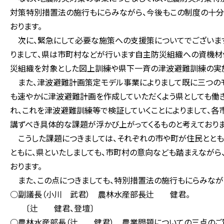
対策特別措置法の施行もにらみながら、今後もこの制度の十分
おります。
次に、緊急にして必要な施策への支援策についてでございま
りまして、県は市町村などが行います自主防災組織への資機材
災組織を対象とした図上訓練や県下一斉の津波避難訓練の実施
また、津波避難計画策定モデル事業によりまして既に三つのモ
も速やかに津波避難計画を作成していただくよう県としても働
れ、これを津波避難訓練等で検証していくことによりまして、
講ずべき具体的な課題が浮かび上がってくるものと考えておりま
こうした課題につきましては、それぞれの市や町が住民ととも
ともに、県といたしましても、市町村の意向なども踏まえなが
おります。
また、この点につきましても、特別措置法の施行もにらみなが
○副議長（小川 武君） 農林水産部長辻 健君。
〔辻 健君、登壇〕
○農林水産部長（辻 健君） 農業問題についての三点のご質