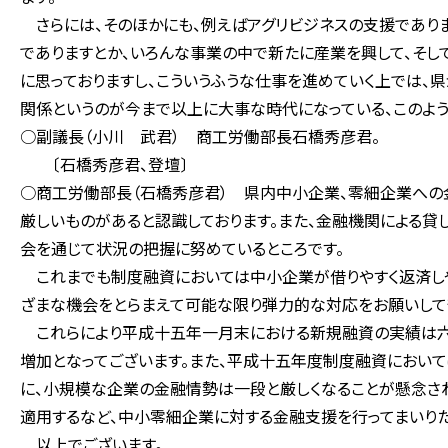
さらには、そのほかにも、例えばアグリビジネスの支援でありま
でありますとか、いろんな事業の中で新たに産業を興して、そし
に思っておりますし、こういうふうな仕事を進めていく上では、
関係というのが今まで以上に大事な時代になっている、このよう
○副議長（小川 武君） 商工労働部長石橋秀彦君。
〔石橋秀彦君、登壇〕
○商工労働部長（石橋秀彦君） 県内中小企業、零細企業への
厳しいものがあると認識しております。また、金融機関による
会を通じて状況の把握に努めているところです。
これまでも制度融資においては中小企業が借りやすく返済しや
ざまな機会をとらまえて可能な限り弾力的な対応をお願いして
これらにより平成十五年一月末における新規融資の実績は六
増加となってございます。また、平成十五年度制度融資におい
に、小規模な企業の金融情勢は一段と厳しくなることが懸念さ
適用するなど、中小零細企業に対する金融支援を行ってまいりた
以上でございます。