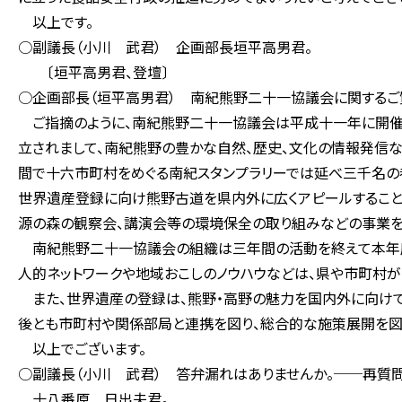
以上です。
○副議長（小川 武君） 企画部長垣平高男君。
〔垣平高男君、登壇〕
○企画部長（垣平高男君） 南紀熊野二十一協議会に関するご
ご指摘のように、南紀熊野二十一協議会は平成十一年に開催
立されまして、南紀熊野の豊かな自然、歴史、文化の情報発信な
間で十六市町村をめぐる南紀スタンプラリーでは延べ三千名の
世界遺産登録に向け熊野古道を県内外に広くアピールすること
源の森の観察会、講演会等の環境保全の取り組みなどの事業を
南紀熊野二十一協議会の組織は三年間の活動を終えて本年度
人的ネットワークや地域おこしのノウハウなどは、県や市町村が
また、世界遺産の登録は、熊野・高野の魅力を国内外に向けて
後とも市町村や関係部局と連携を図り、総合的な施策展開を図
以上でございます。
○副議長（小川 武君） 答弁漏れはありませんか。──再質問
十八番原 日出夫君。