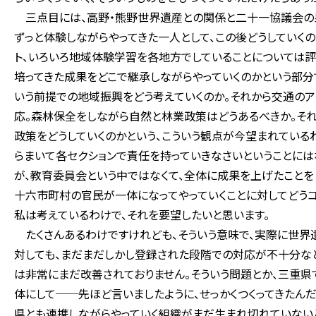
三点目には、高野・熊野世界遺産との関係と二十一協議会の果
ずっと体験しながらやってきた一人として、この後どうしていく
ト、いろいろ地域体験学習を各地方でしていることについては
培ってきた成果をどこで継承しながらやっていくのかという部
いう前提での地域振興をどう考えていくのか。それから交通のア
応。森林保全をしながら自然と林業政策はどうあるべきか。それ
政策をどうしていくのかという、こういう観点が今望まれている
らまいて各セクションで責任を持っていきなさいということには
が、教育委員会という中ではなくて、全体に成果を上げたことを
十六市町村の官民が一体になってやっていくことに対してどう
私は考えているわけで、それを要望したいと思います。
たくさんあるわけですけれども、そういう意味で、実際に世界
対しても、まだまだしかし登録された段階での対応が不十分な
は非常にまだ改善されておりません。そういう問題とか、三重
体にして──先ほど言いましたように、せっかくつくってきたん
県とも連携しながらやっていく組織がまだ生まれ切れていない