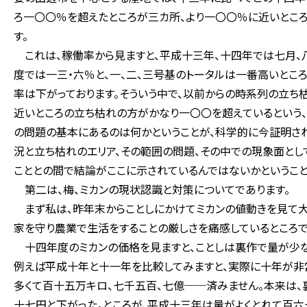
ろ一〇〇％を超えたところが三カ所、より一〇〇％に近いとこ
す。
これは、稼働率から見ますと、平成十三年、十四年では七月、
度では一三・六％と、一、二、三号基のトータルは一番高いとこ
率は下がっております。そういう中で、以前からの時系列の立
近いところの立ち枯れの方がかなり一〇〇を超えているという、
の問題の基本にあるのは何かということが、科学的に今証明さ
況と立ち枯れのエリア、その範囲の問題、その中での現象面とし
こととの間で結論がここに示されているんではないかというこ
第二は、梅、ミカンの現状認識と対策についてであります。
まず私は、昨年末からことしにかけてミカンの値動きを見て大
家を守り農業で生活をすることの厳しさを痛感しているところで
十四年度のミカンの価格を見ますと、ことしは裏作で量が少な
例えば平成十年と十一年を比較してみますと、実際に十年が非
多くて百十五万キロ、七千五百、七億──済みません。本来は
十七円と下がった。ところが、平成十三年は量がよくとれて百六