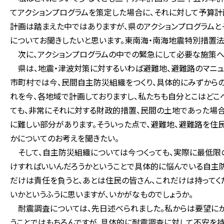
てアクションプログラムを策定した場合に、それに対して予算計
計画は踏まえた中ではありますが、県のアクションプログラムと
についてお聞きしたいと思います。東南海・南海地震特別措置法
次に、アクションプログラムの中での緊急にして必要な施策へ
県は、地震・津波対策に対するいわば避難地、避難路のマニュ
市町村では今、民間自主防災組織をつくり、具体的にみずからの
れを今、各地域で計画しておりますし、私たちも自分とこはどこ
ても、非常にそれに対する財政的措置、民間の土地であった場
に難しい部分があります。そういった点で、避難地、避難路を住
かについてのお考えを聞きたい。
そして、自主防災組織については今つくっても、実際に最低限
けすればいいんだろうかということで具体的に悩んでいる自主
だけは責任を負うと、あとは住民の皆さん、これだけは持って
いかというふうに思いますが、いかがなものでしょうか。
耐震調査については、先日述べられました。私からは要望にか
うことではもちろんですが、具体的に耐震調査に対して不安を持