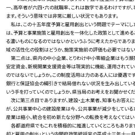
一、高卒者が六四・六の就職率、これは数字であるわけですが
ます。そういう意味では非常に厳しい状況でもあります。
私は、この十五年度予算と雇用創出という問題でテーマにした
は、予算と事業施策と雇用創出を一体化した政策として進める
る濃いものになるのではないかというふうに考えたからでありま
域の活性化の役割はどうか、施策実施前の評価も必要ではない
第二点は、県内の中小企業、とりわけ中小零細企業はもう瀕死
安定資金、新規開業支援資金等は現実的に機能、運用されてい
のではないでしょうか。この制度活用は力のある人には優遇です
銀行と保証協会の綱引きで結局借れない状況を生み出している
いう手を打っていくのでしょうか、県当局のお考えをお聞かせくだ
次に第三点目でありますが、建設・土木業者、知事もお答えに
が、公共事業中心の建設産業は今、公共事業が減少をしている
産業は縮小、統合を初め新たな分野への転換を考えなくてはいけ
各都道府県でもこれを積極的に推進していくところもあります
却と雇用の創出」という内閣府政策統括官の平成十三年十一月