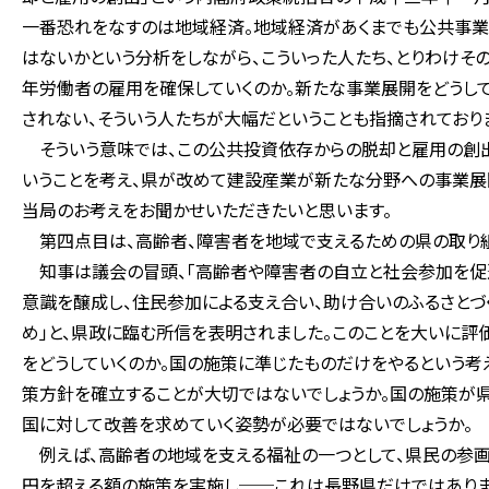
一番恐れをなすのは地域経済。地域経済があくまでも公共事業
はないかという分析をしながら、こういった人たち、とりわけそ
年労働者の雇用を確保していくのか。新たな事業展開をどうし
されない、そういう人たちが大幅だということも指摘されており
そういう意味では、この公共投資依存からの脱却と雇用の創
いうことを考え、県が改めて建設産業が新たな分野への事業展
当局のお考えをお聞かせいただきたいと思います。
第四点目は、高齢者、障害者を地域で支えるための県の取り組
知事は議会の冒頭、「高齢者や障害者の自立と社会参加を促進
意識を醸成し、住民参加による支え合い、助け合いのふるさと
め」と、県政に臨む所信を表明されました。このことを大いに評
をどうしていくのか。国の施策に準じたものだけをやるという考
策方針を確立することが大切ではないでしょうか。国の施策が
国に対して改善を求めていく姿勢が必要ではないでしょうか。
例えば、高齢者の地域を支える福祉の一つとして、県民の参画
円を超える額の施策を実施し──これは長野県だけではありま