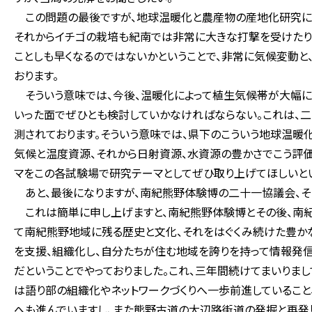
この問題の最後ですが、地球温暖化と農産物の産地化研究につ
それからイチゴの栽培も紀南では非常に大きな打撃を受けたり
ことしも早くなるのではないかということで、非常に気候変動
おります。
そういう意味では、今後、温暖化によって植生気候帯が大幅に
いった面でぜひとも検討していかなければならない。これは、
測されております。そういう意味では、県下のこういう地球温
気候と温度資源、それから日射資源、水資源の豊かさでこう評
マをこの各試験場で研究テーマとしてぜひ取り上げてほしいと
あと、最後になりますが、南紀熊野体験博の二十一協議会、そ
これは簡単に申し上げますと、南紀熊野体験博とその後、南紀
て南紀熊野地域に残る歴史と文化、それをはぐくみ続けた豊か
を支援、組織化し、自分たちが住む地域を誇りを持って情報発
だということでやっておりました。これ、三年間続けてまいりま
は語り部の組織化やネットワークづくりへ一歩前進しているこ
へも進んでいますし、また熊野古道の大辺路街道の発掘と再発