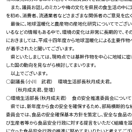
また、議員お話しのミカンや梅の文化を県民の食生活の中に定
を初め、消費者、流通業者などさまざまな関係者のご意見を広
最後に、地球温暖化と農産物の産地化研究についてでござい
いるなどの情報もある中で、環境の変化は非常に長期的で、そ
におきましては、平成十四年度から地球温暖化による主要作物
が着手されたと聞いてございます。
県といたしましては、現時点では基幹作物を中心に地域に密着
した国の動向を見ながら検討してまいります。
以上でございます。
○副議長（小川 武君） 環境生活部長秋月成夫君。
〔秋月成夫君、登壇〕
○環境生活部長（秋月成夫君） 食の安全推進委員会について
県では、新年度から食の安全を確保するため、部局横断的な組
委員会では、食品の安全確保基本方針を策定し、安全な食品の
び生産者等から食品安全行政に対する提言をいただく組織を設
に立った食品安全行政の推進に努めてまいりたいと考えてござ