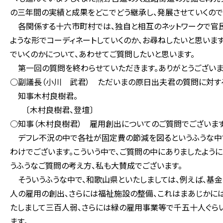
の三年間の実績と成果をどこでどう継承し、発展させていくので
各関係する十六市町村では、独自と相互のネットワークで官民
ような形でコーディネートしていくのか、お尋ねしたいと思いま
でいくのかについて、あわせてご質問したいと思います。
第一回の質問を終わらせていただきます。ありがとうございま
○副議長（小川 武君） ただいまの原日出夫君の質問に対す
知事木村良樹君。
〔木村良樹君、登壇〕
○知事（木村良樹君） 雇用創出についてのご質問でございます
デフレ不況の中で各社が固定費の節減を図るというふうな中で
わけでございます。こういう中で、ご質問の中にありましたよう
うふうなご質問の考え方、私も大賛成でございます。
そういうふうな中で、和歌山県といたしましては、例えば、基
人の雇用の創出、さらには福祉施設の整備、これはまあじかに
たしまして三百人弱、さらには緑の雇用事業等で千五十人ぐら
ます。