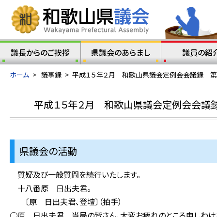
議長からのご挨拶
県議会のあらまし
議員の紹
ホーム
>
議事録
>
平成１５年２月 和歌山県議会定例会会議録 第
平成１５年２月 和歌山県議会定例会会議
県議会の活動
質疑及び一般質問を続行いたします。
十八番原 日出夫君。
〔原 日出夫君、登壇〕（拍手）
○原 日出夫君 当局の皆さん、大変お疲れのところ申しわけな