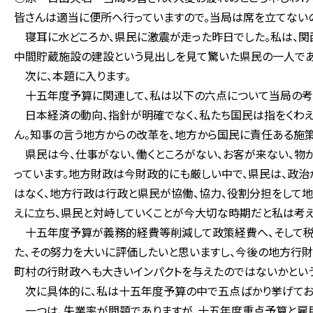
皆さんは適当に便所へ行っていますので。当局は席を立てない
寝耳に水どころか、県民に激震が走った昨日でした。私は、
中間貯蔵施設の建設という見出しを見て驚いた県民の一人であ
次に、本題に入ります。
十五年度予算に関連して、私は以下の六点について当局の考
日本経済の動向、指針が明確でなく、私たち国民は指をくわえ
ん。知事の言う地方からの改革を、地方から国民に責任ある施
県民は今、仕事がない、働くところがない、お客が来ない、物
っています。地方財政は今財政的にも厳しい中で、県民は、政治
はなく、地方行政は行政と県民が協働、協力、役割分担をして地
えに立ち、県民と対峙していくことが今大切な時期だと私は考え
十五年度予算が義務的経費等削減して政策経費へ、そして税
た、その努力を大いに評価したいと思いますし、今後の地方行
町村の行財政へも大きいインパクトを与えたのではないかという
次に具体的に、私は十五年度予算の中で五点ばかり挙げてお
一つは、失業率が問題でありますが、十五年度重点予算と雇用