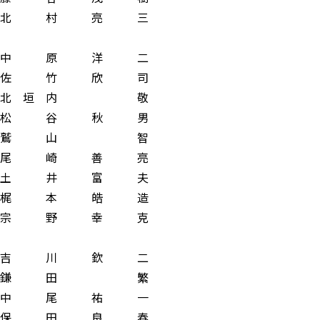
長 北 村 亮 三
 原 洋 二
竹 欣 司
 垣 内 敬
松 谷 秋 男
鷲 山 智
 崎 善 亮
 井 富 夫
 本 皓 造
 野 幸 克
 川 欽 二
鎌 田 繁
 尾 祐 一
保 田 良 春