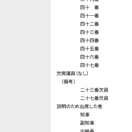
四十 番 阪
四十一番 江
四十二番 長
四十三番 
四十四番 飯
四十五番 新
四十六番 松
四十七番 和
欠席議員（なし）
〔備考〕
二十三番欠員
二十七番欠員
説明のため出席した者
知事 木 
副知事 中 
出納長 大 