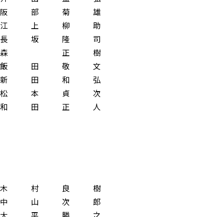
 部 菊 雄
 上 柳 助
 坂 隆 司
森 正 樹
 田 敬 文
 田 和 弘
 本 貞 次
 田 正 人
村 良 樹
山 次 郎
平 勝 之