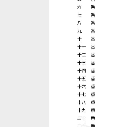
六 番 宇 治
七 番 門 
八 番 西 
九 番 
十 番 
十一 番 木
十二 番 永
十三 番 尾
十四 番 
十五 番 
十六 番 
十七 番 生
十八 番 原
十九 番 
二十 番 山
二十一番 高