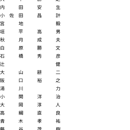
田 安 生
佐 田 昌 計
宮 地 毅
 平 高 男
秋 月 成 夫
白 原 勝 文
石 橋 秀 彦
長 辻 健
 山 耕 二
 口 裕 之
 湯 川 力
関 洋 治
 大 岡 淳 人
 綱 直 良
 青 木 孝 祐
藤 谷 茂 樹