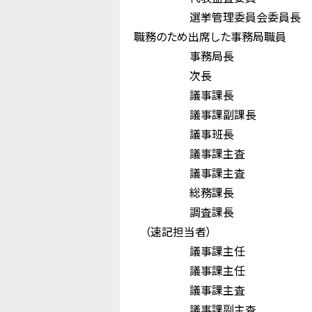
選挙管理委員会委員
職務のため出席した事務局職員
事務局長 中
次長 佐 
議事課長 北
議事課副課長 
議事班長 
議事課主査 尾
議事課主査 土
総務課長 梶
調査課長 宗
（速記担当者）
議事課主任 吉
議事課主任 
議事課主査 中
議事課副主査 