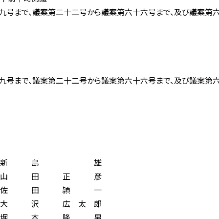
まで、議案第二十二号から議案第六十六号まで、及び議案第六
で、議案第二十二号から議案第六十六号まで、及び議案第六十
新 島 雄
田 正 彦
田 頴 一
 広 太 郎
本 隆 男