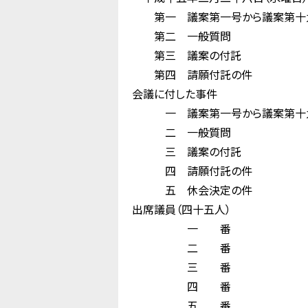
第一 議案第一号から議案第十九号
第二 一般質問
第三 議案の付託
第四 請願付託の件
会議に付した事件
一 議案第一号から議案第十九号ま
二 一般質問
三 議案の付託
四 請願付託の件
五 休会決定の件
出席議員（四十五人）
一 番 
二 番 山 
三 番 佐 
四 番 大 沢
五 番 堀 