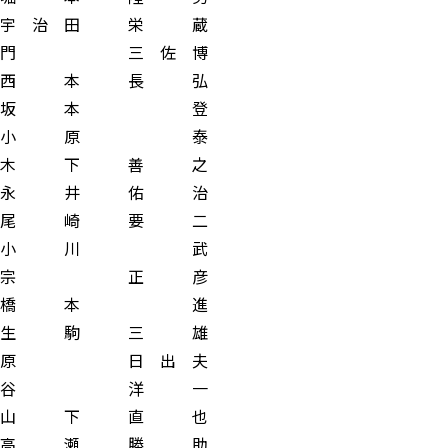
 田 栄 蔵
三 佐 博
本 長 弘
坂 本 登
小 原 泰
 下 善 之
 井 佑 治
 崎 要 二
小 川 武
宗 正 彦
橋 本 進
 駒 三 雄
 日 出 夫
谷 洋 一
 下 直 也
 瀬 勝 助