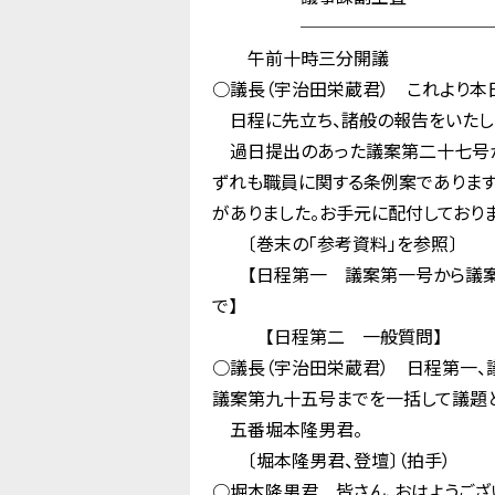
────────────
午前十時三分開議
○議長（宇治田栄蔵君） これより本
日程に先立ち、諸般の報告をいたし
過日提出のあった議案第二十七号か
ずれも職員に関する条例案であります
がありました。お手元に配付しておりま
〔巻末の「参考資料」を参照〕
【日程第一 議案第一号から議案第
で】
【日程第二 一般質問】
○議長（宇治田栄蔵君） 日程第一
議案第九十五号までを一括して議題と
五番堀本隆男君。
〔堀本隆男君、登壇〕（拍手）
○堀本隆男君 皆さん、おはようござ