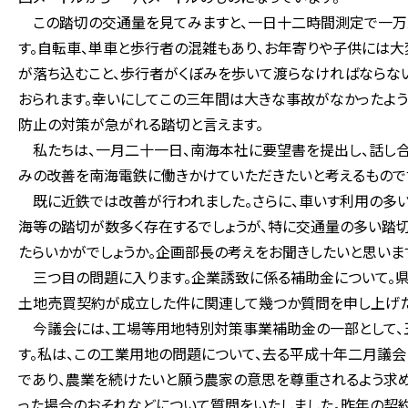
この踏切の交通量を見てみますと、一日十二時間測定で一万
す。自転車、単車と歩行者の混雑もあり、お年寄りや子供には大
が落ち込むこと、歩行者がくぼみを歩いて渡らなければならな
おられます。幸いにしてこの三年間は大きな事故がなかったよう
防止の対策が急がれる踏切と言えます。
私たちは、一月二十一日、南海本社に要望書を提出し、話し合
みの改善を南海電鉄に働きかけていただきたいと考えるもので
既に近鉄では改善が行われました。さらに、車いす利用の多い
海等の踏切が数多く存在するでしょうが、特に交通量の多い踏
たらいかがでしょうか。企画部長の考えをお聞きしたいと思います
三つ目の問題に入ります。企業誘致に係る補助金について。
土地売買契約が成立した件に関連して幾つか質問を申し上げた
今議会には、工場等用地特別対策事業補助金の一部として、
す。私は、この工業用地の問題について、去る平成十年二月議会
であり、農業を続けたいと願う農家の意思を尊重されるよう求
った場合のおそれなどについて質問をいたしました。昨年の契