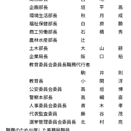
企画部長 垣 平 高 
環境生活部長 秋 月 成
福祉保健部長 白 原 勝
商工労働部長 石 橋 秀
農林水産部長 辻 
土木部長 大 山 耕 
企業局長 阪 口 裕 
教育委員会委員長職務代行者
駒 井 則 
教育長 小 関 洋 
公安委員会委員 高 垣 博
警察本部長 高 綱 直
人事委員会委員長 青 木 孝
代表監査委員 藤 谷 茂
選挙管理委員会委員長 北 村 亮
職務のため出席した事務局職員