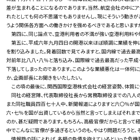
差が生まれることになるのであります。当然、航空会社の中に
れたとしても何の不思議でもありませんし、現にそういう動き
うよう関係各方面への働きかけを強めるべきであると思いますが
第四に、同じ論点で、空港利用者の不満が強い空港利用料や駐
第五に、平成六年九月四日の開港以来ほぼ順調に業績を伸ば
を割り込みました。発着回数で見てみますと、国内線で過去最
対前年比八八・八％と落ち込み、国際線で過去最高だった平成
下落してしまったのであります。このような業績悪化は一体何に
か、企画部長にお聞きをいたしたい。
この項の最後に、関西国際空港株式会社の経営姿勢、体質に
同社の経営陣、代表取締役社長から常務取締役までの八人のう
また同社職員四百七十人中、新聞報道によりますと六〇％が国
六・七％を国が出資しているから当然と言ってしまえばそれま
のか、甚だ疑問であります。もちろん、高級官僚だからと言って
中でこんなに官僚が多過ぎるというのも、やはり問題だろうと、そ
情報筋の話によれば、多額の負債を抱えているといった危機意