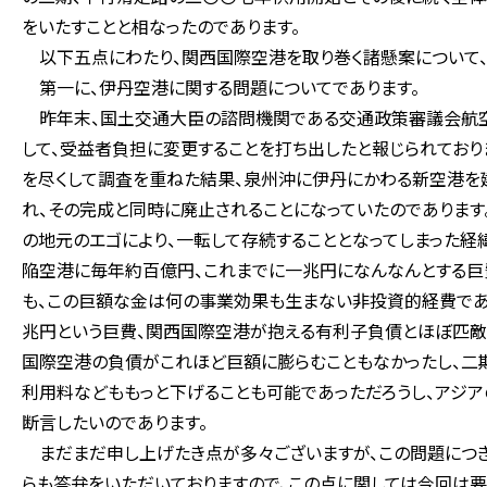
をいたすことと相なったのであります。
以下五点にわたり、関西国際空港を取り巻く諸懸案について、
第一に、伊丹空港に関する問題についてであります。
昨年末、国土交通大臣の諮問機関である交通政策審議会航空
して、受益者負担に変更することを打ち出したと報じられており
を尽くして調査を重ねた結果、泉州沖に伊丹にかわる新空港を
れ、その完成と同時に廃止されることになっていたのであります
の地元のエゴにより、一転して存続することとなってしまった経
陥空港に毎年約百億円、これまでに一兆円になんなんとする巨
も、この巨額な金は何の事業効果も生まない非投資的経費であ
兆円という巨費、関西国際空港が抱える有利子負債とほぼ匹敵
国際空港の負債がこれほど巨額に膨らむこともなかったし、二期
利用料などももっと下げることも可能であっただろうし、アジ
断言したいのであります。
まだまだ申し上げたき点が多々ございますが、この問題につき
らも答弁をいただいておりますので、この点に関しては今回は要