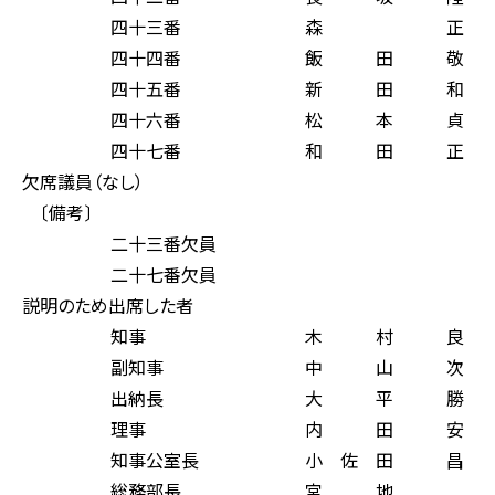
四十三番 森 正 
四十四番 飯 田 敬 
四十五番 新 田 和 
四十六番 松 本 貞 
四十七番 和 田 正 
欠席議員（なし）
〔備考〕
二十三番欠員
二十七番欠員
説明のため出席した者
知事 木 村 良 
副知事 中 山 次 
出納長 大 平 勝 
理事 内 田 安 
知事公室長 小 佐 田 昌
総務部長 宮 地 