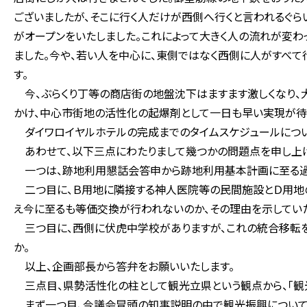
ございましたが、そこに行く人だけが西側へ行くと言われるぐら
がオープンをいたしました。これによって大きく人の流れが変わ
ました。今や、若い人を中心に、東側ではなく西側に人がすべて
す。
今、ぶらくり丁等の商店街の地盤沈下はますます激しくなり、
かけ、中心市街地の活性化の起爆剤として一日も早い実現が待
ダイワロイヤルホテルの完成までのタイムスケジュールについ
あわせて、以下三点にわたりまして幾つかの問題点を申し上げ
一つは、跡地利用懇話会答申から跡地利用基本計画に至る過
二つ目に、Ｂ用地に隣接する神人医院等の民間施設とＤ用地の
え今に至るも等価交換が行われないのか、その理由を示してい
三つ目に、西側に伏虎中学校がありますが、これの統合移転を
か。
以上、企画部長から答弁をお願いいたします。
三点目、県勢活性化の柱として観光立県という観点から、「観
まず一つ目、今議会冒頭の知事説明の中で観光振興について、