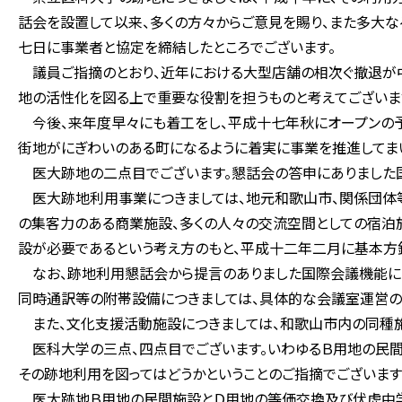
話会を設置して以来、多くの方々からご意見を賜り、また多大な
七日に事業者と協定を締結したところでございます。
議員ご指摘のとおり、近年における大型店舗の相次ぐ撤退が
地の活性化を図る上で重要な役割を担うものと考えてございま
今後、来年度早々にも着工をし、平成十七年秋にオープンの予
街地がにぎわいのある町になるように着実に事業を推進してま
医大跡地の二点目でございます。懇話会の答申にありました国
医大跡地利用事業につきましては、地元和歌山市、関係団体
の集客力のある商業施設、多くの人々の交流空間としての宿泊
設が必要であるという考え方のもと、平成十二年二月に基本方
なお、跡地利用懇話会から提言のありました国際会議機能につ
同時通訳等の附帯設備につきましては、具体的な会議室運営の
また、文化支援活動施設につきましては、和歌山市内の同種施
医科大学の三点、四点目でございます。いわゆるＢ用地の民間
その跡地利用を図ってはどうかということのご指摘でございます
医大跡地Ｂ用地の民間施設とＤ用地の等価交換及び伏虎中学