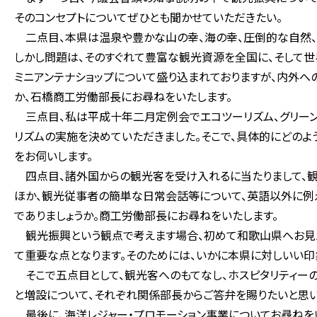
そのコンセプトについてぜひとも聞かせていただきたい。
二点目、本県は温泉や豊かな山の幸、海の幸、圧倒的な自然、
しかし問題は、そのすぐれて豊富な観光資源を全国に、そして世
ミニアンテナショップについて盛り込まれておりますが、内外へ
か、石橋商工労働部長にお尋ねをいたします。
三点目、私は平成十年二月定例会でエコツーリズム、グリーン
リズムの実施を決めていただきました。そこで、具体的にどのよ
をお伺いします。
四点目、諸外国からの観光客を受け入れるに当たりまして、観
ほか、観光従事者の簡単な日常会話等について、英語以外に例
でありましょうか。商工労働部長にお尋ねをいたします。
観光振興という観点で考えます場合、初めて和歌山県へお見え
て重要な点となります。そのためには、いかに本県に対しいい印
そこで五点目として、観光客へのもてなし、ホスピタリティー
と増設について、それぞれ関係部長からご答弁を賜りたいと思い
最後に、海洋レジャー・プロモーション事業についてお尋ねを