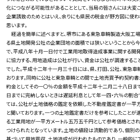
化につながる可能性があることとして、当局の皆さんには大変ご
企業誘致のためとはいえ、余りにも県民の税金が野方図に使わ
思います。
経過を簡単に述べますと、堺市にある東急車輛製造大阪工場
る県土地開発公社の企業団地の面積では狭いということから今
で、平成八年十月一日付で工業用地取得造成事業に関する開
に協力する、用地造成は公社が行い、資金は公社が調達するこ
でした。平成十二年十一月三十日には、県、打田、公社、東急
おります。同時に公社と東急車輛との間で土地売買予約契約書
約金としてその一〇％の金額を平成十二年十二月二十八日まで
日までに完納しないときは遅延利息として年一四・六％の割合
ては、公社が土地価格の鑑定を依頼した不動産鑑定書が一平
と聞いております。一つの土地鑑定書だけを参考にしたことが
る工業用地が一平方メートル五万五千円として参考価格とされ
つけられたとなっています。土地の値段は流動的であり、個別
基づいて用地買収、土地造成が行われたものであり、一般的に