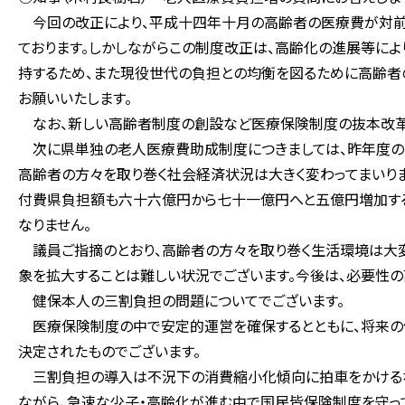
今回の改正により、平成十四年十月の高齢者の医療費が対前
ております。しかしながらこの制度改正は、高齢化の進展等に
持するため、また現役世代の負担との均衡を図るために高齢者
お願いいたします。
なお、新しい高齢者制度の創設など医療保険制度の抜本改革
次に県単独の老人医療費助成制度につきましては、昨年度の二
高齢者の方々を取り巻く社会経済状況は大きく変わってまいりま
付費県負担額も六十六億円から七十一億円へと五億円増加する
なりません。
議員ご指摘のとおり、高齢者の方々を取り巻く生活環境は大変
象を拡大することは難しい状況でございます。今後は、必要性の
健保本人の三割負担の問題についてでございます。
医療保険制度の中で安定的運営を確保するとともに、将来の
決定されたものでございます。
三割負担の導入は不況下の消費縮小化傾向に拍車をかけるな
ながら、急速な少子・高齢化が進む中で国民皆保険制度を守っ