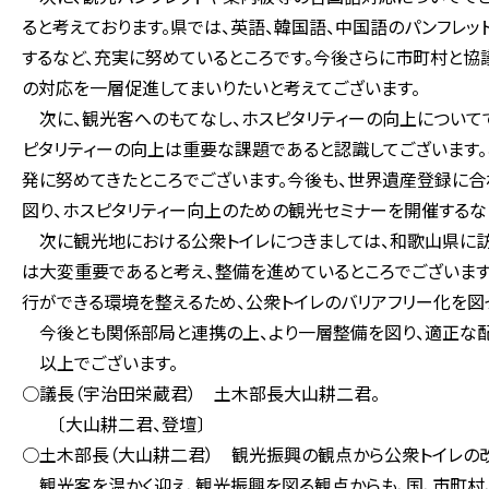
ると考えております。県では、英語、韓国語、中国語のパンフレ
するなど、充実に努めているところです。今後さらに市町村と
の対応を一層促進してまいりたいと考えてございます。
次に、観光客へのもてなし、ホスピタリティーの向上についてで
ピタリティーの向上は重要な課題であると認識してございます
発に努めてきたところでございます。今後も、世界遺産登録に
図り、ホスピタリティー向上のための観光セミナーを開催するな
次に観光地における公衆トイレにつきましては、和歌山県に訪
は大変重要であると考え、整備を進めているところでございま
行ができる環境を整えるため、公衆トイレのバリアフリー化を図
今後とも関係部局と連携の上、より一層整備を図り、適正な配
以上でございます。
○議長（宇治田栄蔵君） 土木部長大山耕二君。
〔大山耕二君、登壇〕
○土木部長（大山耕二君） 観光振興の観点から公衆トイレの
観光客を温かく迎え、観光振興を図る観点からも、国、市町村