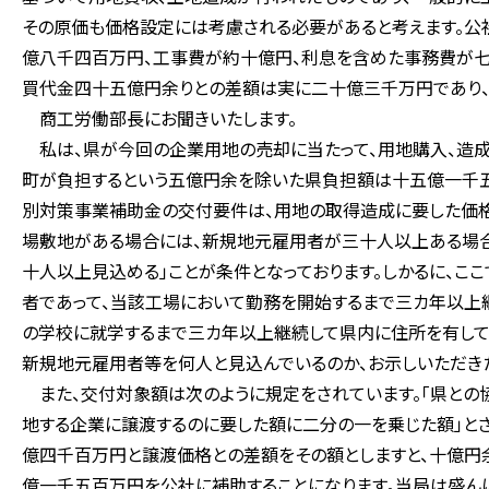
その原価も価格設定には考慮される必要があると考えます。公
億八千四百万円、工事費が約十億円、利息を含めた事務費が七
買代金四十五億円余りとの差額は実に二十億三千万円であり、
商工労働部長にお聞きいたします。
私は、県が今回の企業用地の売却に当たって、用地購入、造成
町が負担するという五億円余を除いた県負担額は十五億一千五
別対策事業補助金の交付要件は、用地の取得造成に要した価格
場敷地がある場合には、新規地元雇用者が三十人以上ある場
十人以上見込める」ことが条件となっております。しかるに、こ
者であって、当該工場において勤務を開始するまで三カ年以上
の学校に就学するまで三カ年以上継続して県内に住所を有してい
新規地元雇用者等を何人と見込んでいるのか、お示しいただき
また、交付対象額は次のように規定をされています。「県との
地する企業に譲渡するのに要した額に二分の一を乗じた額」とさ
億四千百万円と譲渡価格との差額をその額としますと、十億円
億一千五百万円を公社に補助することになります。当局は盛ん