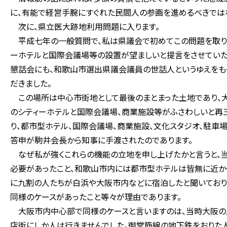
に、有能で経営手腕にすぐれた民間人の参画を進めるべきでは
次に、県立医大跡地利用問題に入ります。
平成七年の一般質問で、私は県議会で初めてこの問題を取り上
ーホテルと国際会議場等の設置が望ましいと提言をさせていた
懇話会にも、和歌山市選出県議会議員の世話人というゆえをも
だきました。
この場所は中心市街地として最後のまとまった土地であり、大
のシティーホテルと国際会議場、商業施設等がふさわしいと再
り、都市型ホテル、国際会議場、商業施設、文化スタジオ、駐車
答申が駒井会長から知事に手渡されたのであります。
なぜ私が強くこれらの機能の立地を申し上げたかと言うと、当
必要があったこと、和歌山市内には都市型ホテルは皆無に近か
に九割の人たちが白浜や大阪市内などに宿泊したと聞いており
同様のケースがあったこと等々が理由であります。
大阪市内中心部で同様のケースと言いますのは、当時大阪の
店街にしか人は行きませんでした。御堂筋線の地下鉄をおりた