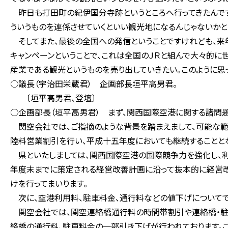
昨日も打田町の紀伊国分寺跡というところへ行ってきたんです
ういうものを連係させていくといい観光地になるんじゃないかと
そしてまた、最後の全国への発信ということですけれども、来年
キャンペーンということで、これは全国のＪＲと組んで大々的に
産業である観光というものを売り出していきたい。このように思っ
○議長（宇治田栄蔵君） 企画部長垣平高男君。
〔垣平高男君、登壇〕
○企画部長（垣平高男君） まず、関西国際空港に関する諸問
関空会社では、ご指摘のような背景を踏まえまして、可能な範
陸料営業割引を行い、平成十五年度においても継続することとな
県といたしましては、関西国際空港の国際競争力を強化し、利
年度末までに策定される経営改善計画に沿って抜本的に経営改
けを行ってまいります。
次に、空港利用料、駐車料金、通行料などの値下げについてで
関空会社では、関空連絡橋通行料の時間帯割引や連絡橋・駐
絡橋の通行料、駐車料金の一部引き下げが行われております。