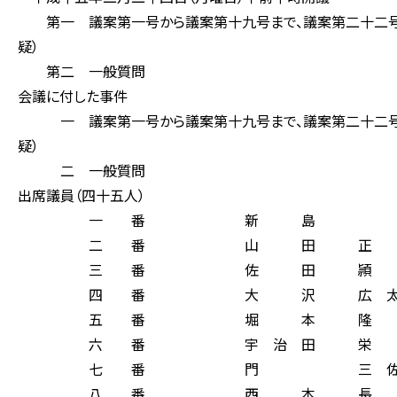
第一 議案第一号から議案第十九号まで、議案第二十二号か
疑）
第二 一般質問
会議に付した事件
一 議案第一号から議案第十九号まで、議案第二十二号か
疑）
二 一般質問
出席議員（四十五人）
一 番 新 島 
二 番 山 田 正 
三 番 佐 田 頴 
四 番 大 沢 広 太
五 番 堀 本 隆 
六 番 宇 治 田 栄
七 番 門 三 佐 
八 番 西 本 長 