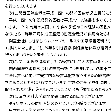
を行ってまいります。
次に、関西国際空港の平成十四年の発着回数が過去最低になっ
平成十四年の年間総発着回数は平成八年以降最も少なく、そ
います。一昨年九月の米国テロ事件の影響や日本経済の回復の
なり、さらに昨年四月に成田空港の暫定滑走路が供用開始され
関空会社におきましては、トップセールスや国際線着陸料の
す。県といたしましても、昨年に引き続き、関係自治体及び経済
行ってまいりたいと考えてございます。
次に、関西国際空港株式会社の経営に民間人の参画をという
関西国際空港株式会社の経営形態につきましては、昨年十二
完全民営化に向けて安定的な経営基盤を確立するため経営改
を図ることとするとされてございます。将来の完全民営化に向け
取り入れた空港運営を行っていくことが最も重要であると考えて
次に、県立医科大学跡地問題に関する四点でございます。
ダイワホテルの供用開始のめどというご指摘でございます。
県立医科大学の跡地につきましては、平成十年に、その利用