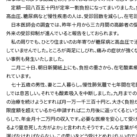
定額一回八百五十円が定率一割負担になってまいりました。負
高血圧、糖尿病など慢性疾患の人は、受診回数を減らし、在宅
日本医師会の調査では、昨年十月から三カ月間の高齢者の受診
外来の受診抑制が進んでいると報告をしておられます。
私の周りでも、ひとり住まいのお年寄りが糖尿病と高血圧で治
していませんでした。ところが両足にしびれ、痛みの症状が強く
い事例も発生いたしました。
二月二十日、朝日新聞紙上にも、負担の重さから、在宅酸素
れています。
七十五歳の男性、妻と二人暮らし。慢性肺気腫で七年間在宅
しでは息苦しい。それでも酸素吸入を中断しました。九月まで
の治療を続けようとすれば月一万一千三百十円と、大きく負担
限度額を超えているから申請すれば二カ月後に返ってくるという
らしで、年金月十二万円の収入です。必要な医療を安心して受け
るより窒息死した方がよか」と言われたそうです。こんな言葉が
選ばなければならない。この思いをどう受けとめればいいので