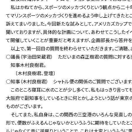
私はかねてから、スポーツのメッカづくりという観点から二十
てマリンスポーツのメッカづくりを進めるよう申し上げてきたと
訴えてまいりました。今回新たな試みとして、アメリカズカップ
聞いておりますが、具体的な計画について、あわせてこうしたイ
て開催していくことが重要だと考えますが、企画部長から答弁を
以上で、第一回目の質問を終わらせていただきます。ご清聴、あ
○議長（宇治田栄蔵君） ただいまの森正樹君の質問に対する
知事木村良樹君。
〔木村良樹君、登壇〕
○知事（木村良樹君） シャトル便の関係のご質問でございます
このところ寝耳に水のことが少し多くて、私もはっきり言っても
大阪府で副知事をしているときに何とかしようという話が東京
ものがございます。
そしてまた、私自身は、この関西の三空港のいろんな見直しの
形で、便数がふえるんじゃないかというふうに期待をしていたと
ルじゃなくて昔に逆戻りということで、これは大変というふうに