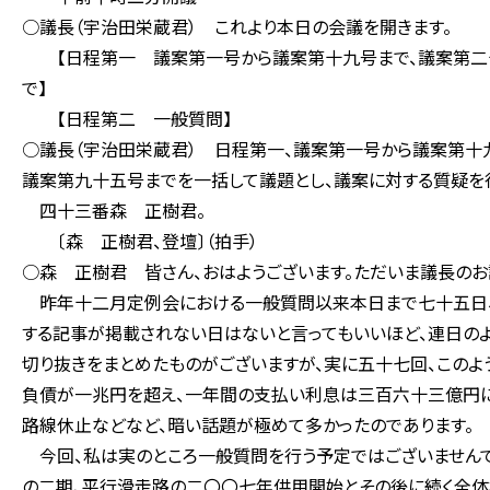
○議長（宇治田栄蔵君） これより本日の会議を開きます。
【日程第一 議案第一号から議案第十九号まで、議案第二十
で】
【日程第二 一般質問】
○議長（宇治田栄蔵君） 日程第一、議案第一号から議案第十
議案第九十五号までを一括して議題とし、議案に対する質疑を
四十三番森 正樹君。
〔森 正樹君、登壇〕（拍手）
○森 正樹君 皆さん、おはようございます。ただいま議長のお
昨年十二月定例会における一般質問以来本日まで七十五日、
する記事が掲載されない日はないと言ってもいいほど、連日の
切り抜きをまとめたものがございますが、実に五十七回、このよ
負債が一兆円を超え、一年間の支払い利息は三百六十三億円に
路線休止などなど、暗い話題が極めて多かったのであります。
今回、私は実のところ一般質問を行う予定ではございませんで
の二期、平行滑走路の二〇〇七年供用開始とその後に続く全体