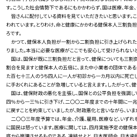
す。こうした社会情勢下であるにもかかわらず、国は医療、年金
皆さんに配付している資料を見ていただきたいと思います。こ
われています。とりわけ、命と健康にかかわる健保本人三割負
ろです。
かつて、健保本人負担が一割から二割負担に引き上げられたと
りました。本当に必要な医療がここでも安心して受けられないと
国は、国保が既に三割負担だと言って、健保についても三割負
割合を見ますと健保本人の五倍に、また中小業者の団体である
た百七十三人のうち四人に一人が初診から一カ月以内に死亡し
に手おくれにあることが急増していると言えます。したがって、
国は、健保財政の悪化を主張し、国保との公平負担を強調して
四％から一三％に引き下げ、二〇〇二年度までの十年間に一兆
に戻すことを約束していましたが、財政悪化と言いながら、いま
二〇〇三年度予算では、年金、介護、雇用、医療など、いずれ
に国民は怒っています。医療に関しては、四月実施予定の健保
底から崩壊させるものである、凍結せよと、日本医師会、日本