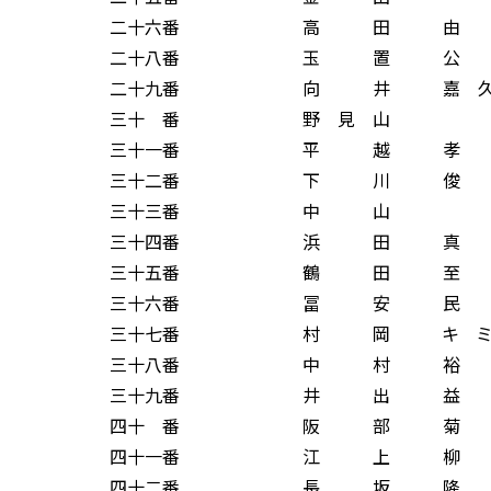
二十六番 高 田 由 
二十八番 玉 置 公 
二十九番 向 井 嘉 久
三十 番 野 見 山 
三十一番 平 越 孝 
三十二番 下 川 俊 
三十三番 中 山 
三十四番 浜 田 真 
三十五番 鶴 田 至 
三十六番 冨 安 民 
三十七番 村 岡 キ ミ 
三十八番 中 村 裕 
三十九番 井 出 益 
四十 番 阪 部 菊 
四十一番 江 上 柳 
四十二番 長 坂 隆 