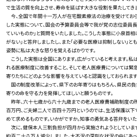
で生活の質を向上させ、寿命を延ばす大きな役割を果たしてき
今、全国で年間十一万人が在宅酸素療法の治療を受けておられ
した実態について、国会の予算委員会等で我が党の志位委員長
ていいものか」と質問をいたしました。こうした事態に小泉首相
がない」と答弁しましたし、また「必要な医療は抑制しない」と
姿勢に私は大きな怒りを覚えるばかりです。
こうした実態は全国にあります。広がっていると考えます。私
れる医療制度に改善すること、そして老人医療費については緊
寄りたちにどのような影響を与えていると認識をしておられます
国の制度改革によって、県下のお年寄りはもちろん、県民の負
寄りの命を守る力を発揮してほしいと願うものです。
昨年、六十七歳から六十九歳までの老人医療費補助制度の所
百万円、ご夫婦二人で百四十万円というのでは、生活保護以下
めて求めるものです。いかがですか。知事の勇気ある答弁をいた
次に、健保本人三割負担が四月から実施されようとしていま
約百二十八万人減少しました。大不況の深刻な状況の中にあって