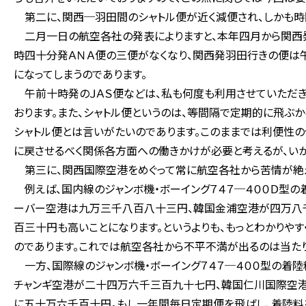
第二に、関西─羽田間のシャトル便が近く減便され、しかも時
二月一日の航空各社の発表によりますと、本年四月から関西発
時四十分発ＡＮＡ便の三便がなくなり、関西発羽田行きの便は
になってしまうのであります。
午前十時発のＪＡＳ便などは、私も何度も利用させていただき
おります。また、シャトル便というのは、等間隔で定期的に飛ぶか
シャトル便とは言いがたいのであります。このままでは利便性の
に戻させるべく関係各方面への働きかけが必要と考えるが、いか
第三に、関西国際空港をめぐって常に航空各社から苦情が絶
例えば、国内線のジャンボ機・ボーイング７４７─４００Ｄ型
ーバー空港は九万三千八百八十三円、韓国金浦空港が四万八
百三十円も高いことになります。というよりも、もっとわかりや
のであります。これでは航空各社から不平不満が出るのは当たり
一方、国際線のジャンボ機・ボーイング７４７─４００型の着
チャンギ空港が二十四万六千三百九十七円、韓国仁川国際空港
に五十万六千百十円。もし一年間毎日定期便を飛ばし、着陸料