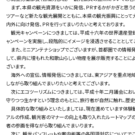
まず、本県の観光資源をいかに発信、ＰＲするかがかぎと思う
ツアーなど新たな観光展開とともに、本県の観光振興にとって
内外に向け発信、ＰＲを行ってまいりたいと考えております。
観光キャンペーンにつきましては、平成十六年の世界遺産登
ャンペーンを実施し、段階的にイメージを浸透させることとして
また、ミニアンテナショップでございますが、首都圏での情報
して、県内に埋もれた和歌山らしい物産を展示販売することに
ざいます。
海外への宣伝、情報発信につきましては、東アジアを重点地域
しながら取り組んでまいりたいと考えてございます。
次にエコツーリズムにつきましては、平成十年二月議会におい
守りつつ生かすという理念のもとに、旅行者が自然に触れ、歴
具体的な取り組みといたしましては、現在進めています体験観
アルの作成、観光客のマナーの向上も取り入れたルートマップ
者の参画を得ながら取り組んでまいります。
次に、観光パンフレットや案内板等の各国語対応についてでご