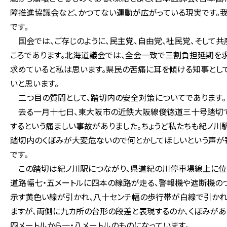
障推進協議会など、かつてない運動が広がっている現実です。
です。
国会では、ご存じのように、民主党、自由党、社民党、そして
ころであります。北海道議会では、全会一致で三割負担延期を
求めていると私は思います。県民の苦痛に耳を傾ける知事とし
いと思います。
二つ目の質問として、踏切内の安全対策についてであります。
去る一月十七日、東大阪市の近鉄大阪線俊徳道三十号踏切で
するという痛ましい事故がありました。ちょうど私たちも紀ノ川
踏切内のくぼみが大変危ないので何とかしてほしいという声が
です。
この踏切は紀ノ川駅につながり、県道紀の川停車場線上に位
道路幅七・五メートルに四本の線路が走る、警報機や遮断機の
示す黄色い線が引かれ、八十センチ幅の歩行帯が白線で引かれ
ますが、両側に九カ所の台形の段差と表現するのか、くぼみがあ
四メートルから一・八メートルのものになっています。