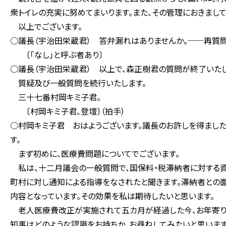
衆トイレの充実に努めてまいります。また、その管理におきまし
以上でございます。
○議長（宇治田栄蔵君） 答弁漏れはありませんか。──再質問
〔「なし」と呼ぶ者あり〕
○議長（宇治田栄蔵君） 以上で、森正樹君の質問が終了いたし
質疑及び一般質問を続行いたします。
三十七番村岡キミ子君。
〔村岡キミ子君、登壇〕（拍手）
○村岡キミ子君 おはようございます。議長のお許しを得ました
す。
まず初めに、医療費問題についてでございます。
私は、十二月議会の一般質問で、国保料・税滞納者に対する資
町村に対し通知による指導をなされたと聞きます。滞納者との
内容となっています。その効果を私は期待したいと思います。
老人医療費改正が実施されて五カ月が経過した今、お年寄りの
知事はどのような認識をお持ちか、お尋ねしてみたいと思います