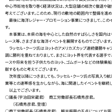
中心市街地を取り巻く経済状況は、大型店舗の相次ぐ撤退や破
考えてございます。このため、現行の敷地の範囲内で整備を進め
最後に海洋レジャー・プロモーション事業につきまして、この
す。
本事業は、本県の海を中心とした自然のすばらしさを国内はも
レース等、さまざまな海洋イベントを展開するものでございます
ラッセル・クーツ氏はヨットのアメリカズカップ連続優勝キャプ
調に勝利を重ねておりまして、まさにヨット界を代表する選手で
ースや将来を担う子供たちのヨット、ゴムボートなどの体験乗船
献するものと考えてございます。
次年度以降につきましても、ラッセル・クーツ氏の写真入り航
業等との連帯感を生かしながら、海に関連したイベントを継続し
以上でございます。
○議長（宇治田栄蔵君） 商工労働部長石橋秀彦君。
〔石橋秀彦君、登壇〕
○商工労働部長（石橋秀彦君） 観光振興の五点についてお答