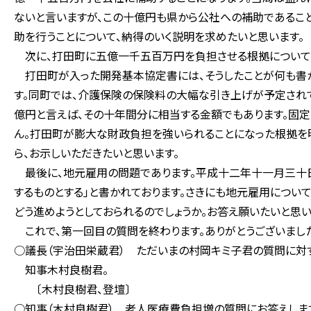
ないと言いますが、この十億円も県から公社への補助であるこ
助を行うことについて、納得のいく説明を求めたいと思います。
次に、打田町に五億一千五百万円を負担させる根拠について
打田町が入った開発基本協定書には、そうしたことが何も書か
す。同町では、介護保険の保険料の大幅な引き上げが予定され
億円と言えば、その十年間分に相当する金額でもあります。固
ん。打田町が膨大な財政負担を強いられることになった根拠を
ら、お示しいただきたいと思います。
最後に、地元雇用の問題であります。平成十二年十一月三十
するものとする」と書かれております。さきにも地元雇用につい
どう進めようとしておられるのでしょうか。お答え願いたいと思い
これで、第一回目の質問を終わります。ありがとうございまし
○議長（宇治田栄蔵君） ただいまの村岡キミ子君の質問に対
知事木村良樹君。
〔木村良樹君、登壇〕
○知事（木村良樹君） 老人医療費負担増の質問にお答えしま