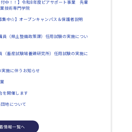
込受付中！！】令和8年度ピアサポート事業 先輩
産業技術専門学院
者募集中☆】オープンキャンパス＆保護者説明
職員（県土整備政策課）任用試験の実施につい
員（畜産試験場養鶏研究所）任用試験の実施に
」の実施に伴うお知らせ
事業
会を開催します
集団地について
着情報一覧へ