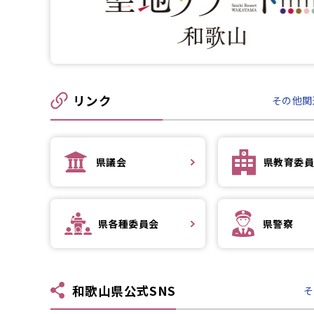
リンク
その他関
県議会
県教育
委
県各種
委員会
県警察
和歌山県公式SNS
そ