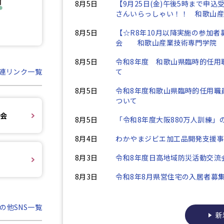
8月5日
【9月25日(金)午後5時まで申
さんいらっしゃい！！ 和歌山
8月5日
【☆R8年10月以降実施の参加
会 和歌山産業技術専門学院
8月5日
令和8年度 和歌山県臨時的任用
て
連リンク一覧
8月5日
令和8年度和歌山県臨時的任用職
ついて
員会
8月5日
「令和8年度大阪880万人訓練
8月4日
わかやまジビエ加工品開発支援
8月3日
令和8年度日高地域防災活動交流
8月3日
令和8年8月県営住宅の入居者募
の他SNS一覧
新