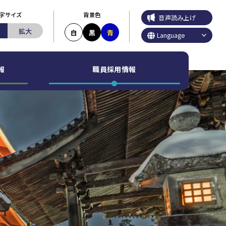
字サイズ
背景色
音声読み上げ
拡大
白
黒
青
Language
報
職員採用情報