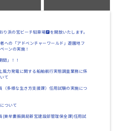
どおり浜の宮ビーチ駐車場🅿を開放いたします。
乗者への「アドベンチャーワールド」遊園地フ
ペーンの実施！
期間」！！
上風力発電に関する船舶航行実態調査業務に係
ついて
員（多様な生き方支援課）任用試験の実施につ
集について
員(東牟婁振興局新宮建設部管理保全課)任用試