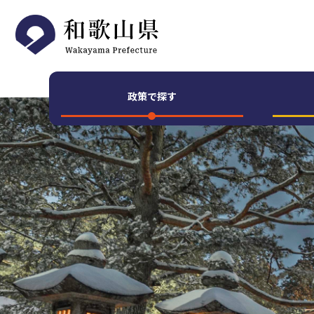
メインメニューをスキップして本文へ移動
メインメニューをスキップして新着情報へ移動
メインメニューです。
政策で探す
ページの本文です。