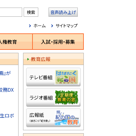
音声読み上げ
ホーム
サイトマップ
人権教育
入試・採用・募集
教育広報
画』が
テレビ番組
務DX
ラジオ番組
広報紙
学生ロボ
（旧きこら「紀子良」）