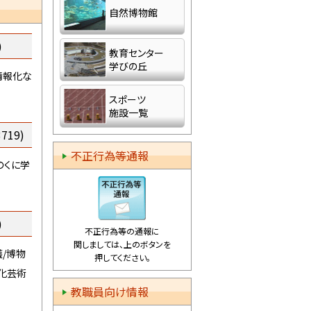
自然博物館
)
教育センター
登録し
学びの丘
情報化な
スポーツ
施設一覧
719)
不正行為等通報
のくに学
)
不正行為等の通報に
関しましては、上のボタンを
/博物
押してください。
化芸術
教職員向け情報