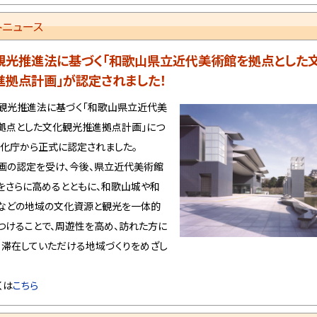
和歌山県教育委員会臨時的任用職員任用試験募集要項（
13日
トニュース
代美術館）
令和8年度教員業務支援員の募集について
6日
観光推進法に基づく「和歌山県立近代美術館を拠点とした
令和9年度和歌山県立高等学校入学者選抜の概要について
3日
進拠点計画」が認定されました！
「和歌山県高等学校教育改革実行計画（仮称）」策定支援業
2日
光推進法に基づく「和歌山県立近代美
型プロポーザルの実施について
拠点とした文化観光推進拠点計画」につ
令和8年度和歌山県教育委員会教育職員免許法認定講習(
1日
文化庁から正式に認定されました。
援学校教諭二種免許状)について
の認定を受け、今後、県立近代美術館
令和8年度きのくに科学オリンピック
1日
をさらに高めるとともに、和歌山城や和
令和8年度小・中学校GIGAスクール用コンピュータ共同調達
30日
などの地域の文化資源と観光を一体的
達）WindowsOSの一般競争入札について
つけることで、周遊性を高め、訪れた方に
きのくにロボットフェスティバル2026について
26日
く滞在していただける地域づくりをめざし
令和9年度入学 和歌山県立併設型中学校学校説明会の
17日
ついて
くは
こちら
「超小型模擬人工衛星（缶サット）体験会」への申込みについ
9日
令和8年度高等学校における中学生の体験学習等の実施に
8日