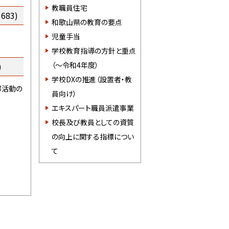
教職員住宅
683)
和歌山県の教育の要点
児童手当
学校教育指導の方針と重点
（～令和4年度）
)
学校DXの推進（設置者・教
部活動の
員向け）
エキスパート職員派遣事業
校長及び教員としての資質
の向上に関する指標につい
て