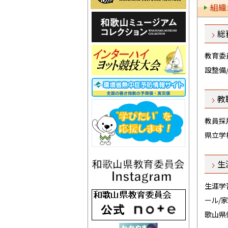
組織
5月
5月
総務
4月
教育委
設整備
4月
教職
教員採
県立学
生涯
生涯学
ール/
歌山県