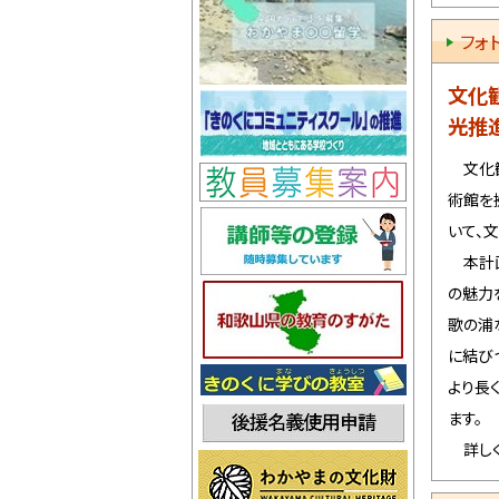
7月
フォ
7月
文化
7月
光推
7月
文化観
術館を
7月
いて、
本計画
7月
の魅力
6月
歌の浦
に結び
6月
より長
6月
ます。
詳し
6月
6月