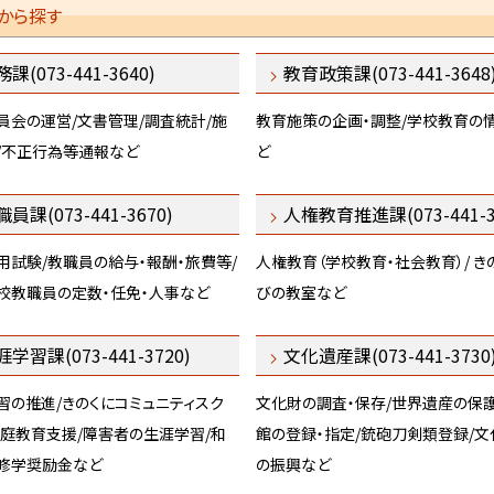
から探す
和歌山県修学奨励金貸与制度
25日
近代美術館・博物館の活用促進事業
13日
課(073-441-3640)
教育政策課(073-441-3648
【登録博物館】和歌山県立紀伊風土記の丘（和歌山市）を再
30日
ました
員会の運営/文書管理/調査統計/施
教育施策の企画・調整/学校教育の
/不正行為等通報など
「教師力アップのためのサポート事業」について
ど
10日
員課(073-441-3670)
人権教育推進課(073-441-3
用試験/教職員の給与・報酬・旅費等/
人権教育（学校教育・社会教育）/ き
校教職員の定数・任免・人事など
びの教室など
学習課(073-441-3720)
文化遺産課(073-441-3730
習の推進/きのくにコミュニティスク
文化財の調査・保存/世界遺産の保護
家庭教育支援/障害者の生涯学習/和
館の登録・指定/銃砲刀剣類登録/文
修学奨励金など
の振興など