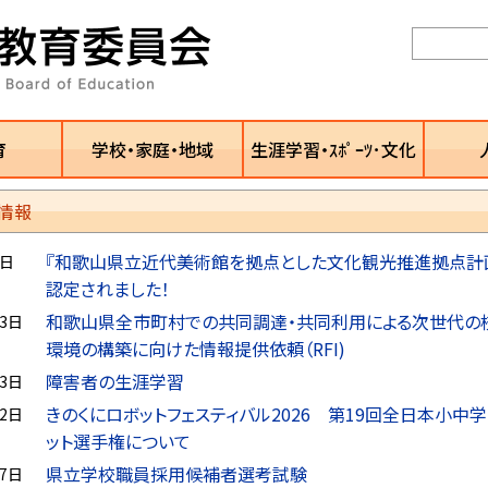
育
学校・家庭・地域
生涯学習・ｽﾎﾟｰﾂ･文化
情報
『和歌山県立近代美術館を拠点とした文化観光推進拠点計
7日
認定されました！
和歌山県全市町村での共同調達・共同利用による次世代の校
23日
環境の構築に向けた情報提供依頼（RFI)
障害者の生涯学習
23日
きのくにロボットフェスティバル2026 第19回全日本小中
22日
ット選手権について
県立学校職員採用候補者選考試験
17日