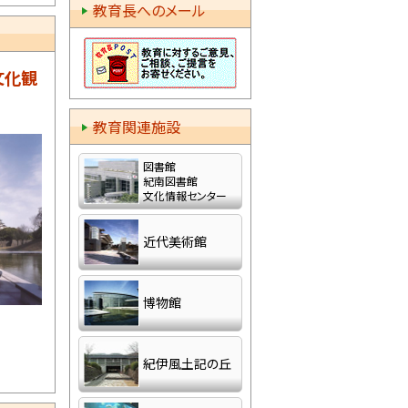
教育長へのメール
県立近
文化観
務公募
教育関連施設
図書館
特別支
紀南図書館
文化情報センター
近代美術館
(再調
博物館
開催に
紀伊風土記の丘
て
ついて