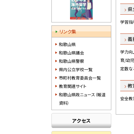
県
学習指
リンク集
義務
和歌山県
学力向
和歌山県議会
育/幼
和歌山県警察
定数な
県内公立学校一覧
市町村教育委員会一覧
教育
教育関連サイト
和歌山県政ニュース（報道
安全教
資料）
アクセス