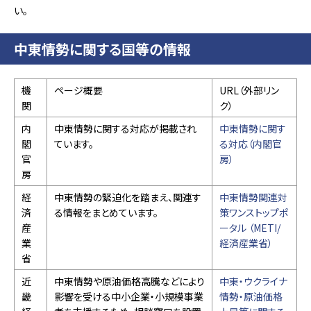
い。
中東情勢に関する国等の情報
機
ページ概要
URL（外部リン
関
ク）
内
中東情勢に関する対応が掲載され
中東情勢に関す
閣
ています。
る対応（内閣官
官
房）
房
経
中東情勢の緊迫化を踏まえ、関連す
中東情勢関連対
済
る情報をまとめています。
策ワンストップポ
産
ータル （METI/
業
経済産業省）
省
近
中東情勢や原油価格高騰などにより
中東・ウクライナ
畿
影響を受ける中小企業・小規模事業
情勢・原油価格