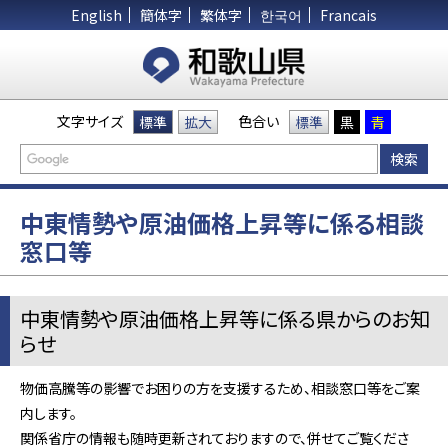
English
簡体字
繁体字
한국어
Francais
文字サイズ
色合い
標準
拡大
標準
黒
青
中東情勢や原油価格上昇等に係る相談
窓口等
中東情勢や原油価格上昇等に係る県からのお知
らせ
物価高騰等の影響でお困りの方を支援するため、相談窓口等をご案
内します。
関係省庁の情報も随時更新されておりますので、併せてご覧くださ