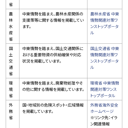
省
農
中東情勢を踏まえ、農林水産関係の
農林水産省 中東
林
支援策等に関する情報を掲載してい
情勢関連対策ワ
水
ます。
ンストップポータ
産
ル
省
国
中東情勢を踏まえ、国土交通関係に
国土交通省 中東
土
おける重要物資の供給確保や対応
情勢関連対策ワ
交
状況を掲載しています。
ンストップポータ
通
ル
省
環
中東情勢を踏まえ、廃棄物処理やそ
環境省 中東情勢
境
の他に関する情報を掲載しています。
関連対策ワンス
省
トップポータル
外
国・地域別の危険スポット・広域情報
外務省海外安全
務
を掲載しています。
ホームページ
省
※リンク先：イラ
ン関連情報