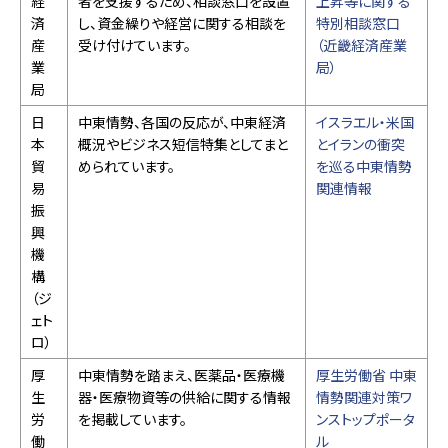
経
者を支援するため、相談窓口を設置
上昇等に関する
済
し、資金繰りや経営に関する相談を
特別相談窓口
産
受け付けています。
（近畿経済産業
業
局）
局
日
中東情勢、各国の反応が、中東経済
イスラエル・米国
本
概況やビジネス短信特集としてまと
とイランの衝突
貿
められています。
を巡る中東情勢
易
関連情報​
振
興
機
構
（ジ
ェト
ロ）
厚
中東情勢を踏まえ、医薬品・医療機
厚生労働省 中東
生
器・医療物資等の供給に関する情報
情勢関連対策ワ
労
を掲載しています。
ンストップポータ
働
ル