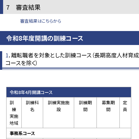
7 審査結果
審査結果はこちらから
令和8年度開講の訓練コース
1
．離転職者を対象とした訓練コース（長期高度人材育成
コースを除く）
令和8年4月開講コース
訓
訓練科
訓練実施施
訓練期
募集期
定
練
名
設
間
間
員
実施
地域
事務系コース