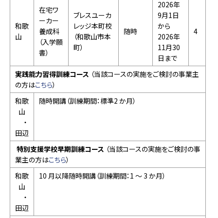
2026年
在宅ワ
ブレスユーカ
9月1日
ーカー
和歌
レッジ本町校
から
養成科
随時
4
山
（和歌山市本
2026年
（入学願
町）
11月30
書）
日まで
実践能力習得訓練コース
（当該コースの実施をご検討の事業主
の方は
こちら
）
和歌
随時開講（訓練期間：標準2 か月）
山
・
田辺
特別支援学校早期訓練コース
（当該コースの実施をご検討の事
業主の方は
こちら
）
和歌
10 月以降随時開講（訓練期間：1 ～ 3 か月）
山
・
田辺