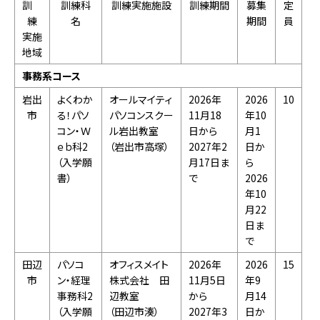
訓
訓練科
訓練実施施設
訓練期間
募集
定
練
名
期間
員
実施
地域
事務系コース
岩出
よくわか
オールマイティ
2026年
2026
10
市
る！パソ
パソコンスクー
11月18
年10
コン・Ｗ
ル岩出教室
日から
月1
ｅｂ科2
（岩出市高塚）
2027年2
日か
（入学願
月17日ま
ら
書）
で
2026
年10
月22
日ま
で
田辺
パソコ
オフィスメイト
2026年
2026
15
市
ン・経理
株式会社 田
11月5日
年9
事務科2
辺教室
から
月14
（入学願
（田辺市湊）
2027年3
日か