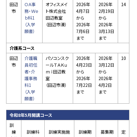
田辺
ＯＡ事
オフィスメイ
2026年
2026年
14
市
務・Ｗｅ
ト株式会社
4月7日
2月19日
ｂ科1
田辺教室
から
から
（入学
（田辺市湊）
2026年
2026年
願書）
7月6日
3月13日
まで
まで
介護系コース
田辺
介護職
パソコンスク
2026年
2026年
10
市
員初任
ールＴＡＫｕ
4月23日
3月12日
者・介
ｍｉ田辺教
から
から
護事務
室
2026年
2026年
科1
（田辺市湊）
7月22日
4月2日
（入学
まで
まで
願書）
令和8年5月開講コース
訓
練
訓練科
訓練実施施
訓練期
募集期
定