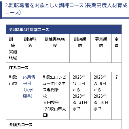
2.離転職者を対象とした訓練コース（長期高度人材育成
コース）
令和8年4月開講コース
訓
訓練科
訓練実施施
訓練期
募集期
定
練
名
設
間
間
員
実施
地域
I
T系コース
和歌
応用情
和歌山コンピ
2026年
2026年
7
山市
報科
ュータビジネ
4月1日
2月9日
（入学
ス専門学
から
から
願書）
校
2028年
2026年
太田校舎
3月31日
3月16日
（和歌山市太
まで
まで
田）
介護系コース