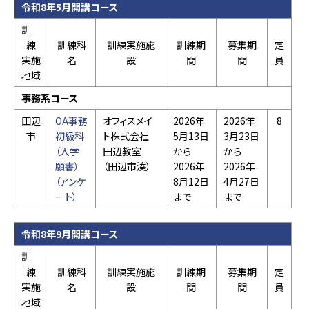
令和8年5月開講コース
訓
練
訓練科
訓練実施施
訓練期
募集期
定
実施
名
設
間
間
員
地域
事務系コース
田辺
OA事務
オフィスメイ
2026年
2026年
8
市
初級科
ト株式会社
5月13日
3月23日
（入学
田辺教室
から
から
願書）
（田辺市湊）
2026年
2026年
（アンケ
8月12日
4月27日
ート）
まで
まで
令和8年9月開講コース
訓
練
訓練科
訓練実施施
訓練期
募集期
定
実施
名
設
間
間
員
地域