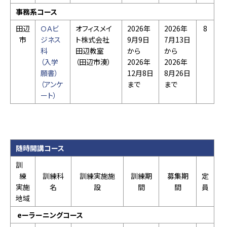
事務系コース
田辺
ＯＡビ
オフィスメイ
2026年
2026年
8
市
ジネス
ト株式会社
9月9日
7月13日
科
田辺教室
から
から
（入学
（田辺市湊）
2026年
2026年
願書）
12月8日
8月26日
（アンケ
まで
まで
ート）
随時開講コース
訓
練
訓練科
訓練実施施
訓練期
募集期
定
実施
名
設
間
間
員
地域
eーラーニングコース