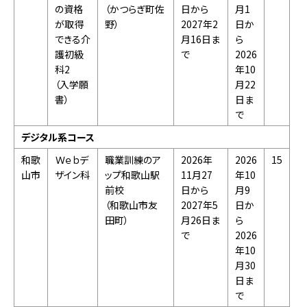
の資格
（かつらぎ町佐
日から
月1
が取得
野）
2027年2
日か
できる介
月16日ま
ら
護初級
で
2026
科2
年10
（入学願
月22
書）
日ま
で
デジタル系コース
和歌
Ｗｅｂデ
職業訓練のア
2026年
2026
15
山市
ザイン科
ップ和歌山駅
11月27
年10
前校
日から
月9
（和歌山市友
2027年5
日か
田町）
月26日ま
ら
で
2026
年10
月30
日ま
で