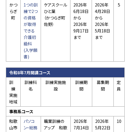
かつ
1つの訓
ケアスクール
2026年
2026年
5
らぎ
練で2つ
ひと葉
6月18日
4月28日
町
の資格
（かつらぎ町
から
から
が取得
佐野）
2026年
2026年
できる
9月17日
5月18日
介護初
まで
まで
級科
(入学願
書)
令和8年7月開講コース
訓
訓練科
訓練実施施
訓練期
募集期
定
練
名
設
間
間
員
実施
地域
事務系コース
和歌
パソコ
職業訓練の
2026年
2026年
10
山市
ン・総務
アップ 和歌
7月14日
5月22日