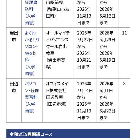
経理事
山駅前校
から
から
務科
（和歌山市友
2026年
2026年
（入学
田町）
11月13
6月12日
願書）
日まで
まで
岩出
よくわ
オールマイテ
2026年
2026年
11
市
かる！パ
ィパソコンス
7月22日
5月29日
ソコン・
クール岩出
から
から
Ｗｅｂ
教室
2026年
2026年
科
（岩出市高
10月21
6月19日
（入学
塚）
日まで
まで
願書）
田辺
パソコ
オフィスメイ
2026年
2026年
8
市
ン・経理
ト株式会社
7月14日
6月1日
実習科
田辺教室
から
から
（入学
（田辺市湊）
2026年
2026年
願書）
11月13
6月22日
日まで
まで
令和8年8月開講コース