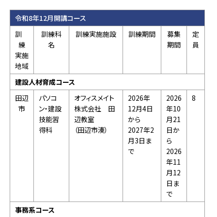
令和8年12月開講コース
訓
訓練科
訓練実施施設
訓練期間
募集
定
練
名
期間
員
実施
地域
建設人材育成コース
田辺
パソコ
オフィスメイト
2026年
2026
8
市
ン・建設
株式会社 田
12月4日
年10
技能習
辺教室
から
月21
得科
（田辺市湊）
2027年2
日か
月3日ま
ら
で
2026
年11
月12
日ま
で
事務系コース