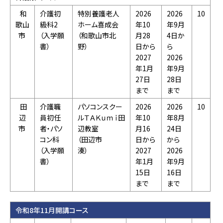
和
介護初
特別養護老人
2026
2026
10
歌山
級科2
ホーム喜成会
年10
年9月
市
（入学願
（和歌山市北
月28
4日か
書）
野）
日から
ら
2027
2026
年1月
年9月
27日
28日
まで
まで
田
介護職
パソコンスクー
2026
2026
10
辺
員初任
ルＴＡＫｕｍｉ田
年10
年8月
市
者・パソ
辺教室
月16
24日
コン科
（田辺市
日から
から
（入学願
湊）
2027
2026
書）
年1月
年9月
15日
16日
まで
まで
令和8年11月開講コース