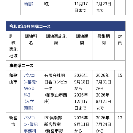
願書）
町）
11月17
7月23日
日まで
まで
令和8年9月開講コース
訓
訓練科
訓練実施施
訓練期
募集期
定
練
名
設
間
間
員
実施
地域
事務系コース
和歌
パソコ
有限会社明
2026年
2026年
15
山市
ン基礎・
日香コンピュ
9月18日
7月31日
Ｗｅｂ
ータ
から
から
科2
（和歌山市西
2026年
2026年
（入学
庄）
12月17
8月21日
願書）
日まで
まで
新宮
パソコ
PC俱楽部
2026年
2026年
12
市
ン・簿記
新宮教室
9月11日
7月24日
事務科
（新宮市野
から
から