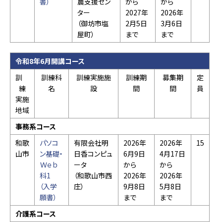
書）
農支援セン
から
から
ター
2027年
2026年
（御坊市塩
2月5日
3月6日
屋町）
まで
まで
令和8年6月開講コース
訓
訓練科
訓練実施施
訓練期
募集期
定
練
名
設
間
間
員
実施
地域
事務系コース
和歌
パソコ
有限会社明
2026年
2026年
15
山市
ン基礎・
日香コンピュ
6月9日
4月17日
Ｗｅｂ
ータ
から
から
科1
（和歌山市西
2026年
2026年
（入学
庄）
9月8日
5月8日
願書）
まで
まで
介護系コース