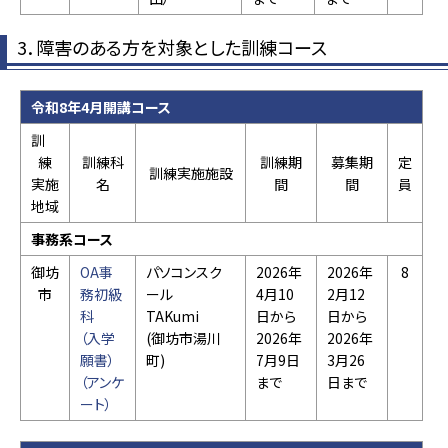
3．障害のある方を対象とした訓練コース
令和8年4月開講コース
訓
練
訓練科
訓練期
募集期
定
訓練実施施設
実施
名
間
間
員
地域
事務系コース
御坊
OA事
パソコンスク
2026年
2026年
8
市
務初級
ール
4月10
2月12
科
TAKumi
日から
日から
（入学
(御坊市湯川
2026年
2026年
願書）
町)
7月9日
3月26
（アンケ
まで
日まで
ート）