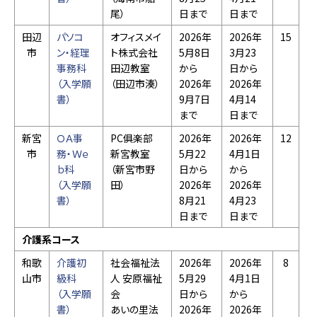
尾）
日まで
日まで
田辺
パソコ
オフィスメイ
2026年
2026年
15
市
ン・経理
ト株式会社
5月8日
3月23
事務科
田辺教室
から
日から
（入学願
（田辺市湊）
2026年
2026年
書）
9月7日
4月14
まで
日まで
新宮
ＯＡ事
PC俱楽部
2026年
2026年
12
市
務・Ｗｅ
新宮教室
5月22
4月1日
ｂ科
（新宮市野
日から
から
（入学願
田）
2026年
2026年
書）
8月21
4月23
日まで
日まで
介護系コース
和歌
介護初
社会福祉法
2026年
2026年
8
山市
級科
人 安原福祉
5月29
4月1日
（入学願
会
日から
から
書）
あいの里法
2026年
2026年