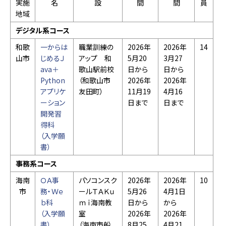
実施
名
設
間
間
員
地域
デジタル系コース
和歌
一からは
職業訓練の
2026年
2026年
14
山市
じめるＪ
アップ 和
5月20
3月27
ava＋
歌山駅前校
日から
日から
Python
（和歌山市
2026年
2026年
アプリケ
友田町）
11月19
4月16
ーション
日まで
日まで
開発習
得科
（入学願
書）
事務系コース
海南
ＯＡ事
パソコンスク
2026年
2026年
10
市
務・Ｗｅ
ールＴＡＫｕ
5月26
4月1日
ｂ科
ｍｉ海南教
日から
から
（入学願
室
2026年
2026年
書）
（海南市船
8月25
4月21