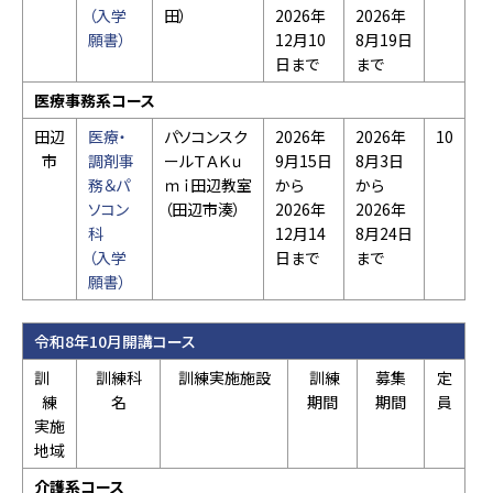
（入学
田）
2026年
2026年
願書）
12月10
8月19日
日まで
まで
医療事務系コース
田辺
医療・
パソコンスク
2026年
2026年
10
市
調剤事
ールＴＡＫｕ
9月15日
8月3日
務＆パ
ｍｉ田辺教室
から
から
ソコン
（田辺市湊）
2026年
2026年
科
12月14
8月24日
（入学
日まで
まで
願書）
令和8年10月開講コース
訓
訓練科
訓練実施施設
訓練
募集
定
練
名
期間
期間
員
実施
地域
介護系コース