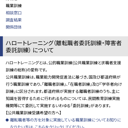
職業訓練
相談窓口
調査結果
関係団体
ハロートレーニング（離転職者委託訓練・障害者
委託訓練） について
ハロートレーニングとは、公的職業訓練(公共職業訓練と求職者支援
訓練の総称)の愛称です。
公共職業訓練は、職業能力開発促進法に基づき、国及び都道府県が
行う職業訓練であり、「離職者訓練」、「在職者訓練」及び「学卒者向け
訓練」に区分されます。都道府県が実施する離職者訓練のうち、主に
知識を習得するために行われるものについては、民間教育訓練実施
機関等にて委託して実施するいわゆる「委託訓練」があります。
【公共職業訓練受講希望の方へ】
離転職者等の方を対象に実施している職業訓練についてお知りに
なりたい方は、こちらをクリックしてください。