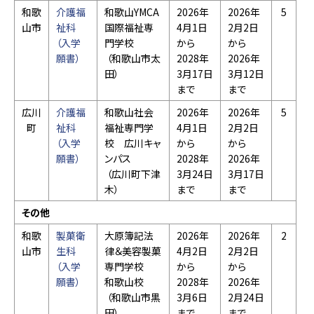
和歌
介護福
和歌山YMCA
2026年
2026年
5
山市
祉科
国際福祉専
4月1日
2月2日
（入学
門学校
から
から
願書）
（和歌山市太
2028年
2026年
田）
3月17日
3月12日
まで
まで
広川
介護福
和歌山社会
2026年
2026年
5
町
祉科
福祉専門学
4月1日
2月2日
（入学
校 広川キャ
から
から
願書）
ンパス
2028年
2026年
（広川町下津
3月24日
3月17日
木）
まで
まで
その他
和歌
製菓衛
大原簿記法
2026年
2026年
2
山市
生科
律＆美容製菓
4月2日
2月2日
（入学
専門学校
から
から
願書）
和歌山校
2028年
2026年
（和歌山市黒
3月6日
2月24日
田）
まで
まで