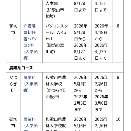
人本部
8月28
4月21
（和歌山市
日まで
日まで
相坂）
御坊
介護職
パソコンスク
2026年
2026年
8
市
員初任
ールＴＡＫｕ
5月28
4月8日
者・パソ
ｍｉ
日から
から
コン科
（御坊市湯
2026年
2026年
（入学願
川町）
8月27
4月30
書）
日まで
日まで
農業系コース
かつ
農業科
和歌山県農
2026年
2026年
8
らぎ
（入学願
林大学校
5月8日
2月6日
町
書）
（かつらぎ町
から
から
中飯降）
2027年
2026年
2月5日
3月6日
まで
まで
御坊
農業科
和歌山県農
2026年
2026年
10
市
（入学願
林大学校就
5月8日
2月6日