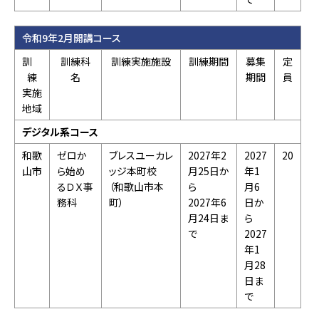
令和9年2月開講コース
訓
訓練科
訓練実施施設
訓練期間
募集
定
練
名
期間
員
実施
地域
デジタル系コース
和歌
ゼロか
ブレスユーカレ
2027年2
2027
20
山市
ら始め
ッジ本町校
月25日か
年1
るＤＸ事
（和歌山市本
ら
月6
務科
町）
2027年6
日か
月24日ま
ら
で
2027
年1
月28
日ま
で