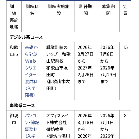
訓
訓練科
訓練実施施
訓練期
募集期
定
練
名
設
間
間
員
実施
地域
デジタル系コース
和歌
基礎か
職業訓練の
2026年
2026年
15
山市
ら学ぶ
アップ 和歌
8月27日
7月8日
Ｗｅｂ
山駅前校
から
から
クリエ
和歌山市友
2027年
2026年
イター
田町
2月26日
7月29日
養成科
（和歌山市友
まで
まで
（入学
田町）
願書）
事務系コース
御坊
パソコ
オフィスメイ
2026年
2026年
8
市
ン・簿記
ト株式会社
8月18日
7月1日
事務科
御坊教室
から
から
（入学
（御坊市湯川
2026年
2026年