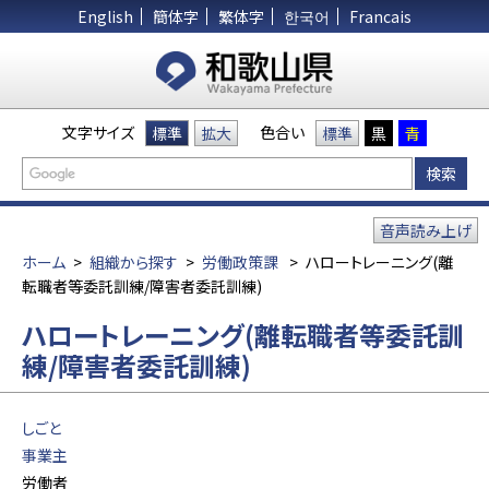
English
簡体字
繁体字
한국어
Francais
文字サイズ
色合い
標準
拡大
標準
黒
青
音声読み上げ
ホーム
>
組織から探す
>
労働政策課
>
ハロートレーニング(離
転職者等委託訓練/障害者委託訓練)
ハロートレーニング(離転職者等委託訓
練/障害者委託訓練)
しごと
事業主
労働者