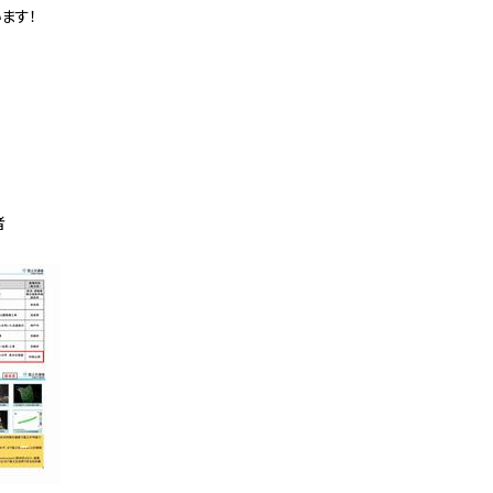
ています！
者
和4年度