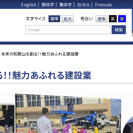
English
簡体字
繁体字
한국어
Francais
文字サイズ
色合い
標準
拡大
標準
黒
青
未来の和歌山を創る！！魅力あふれる建設業
！！魅力あふれる建設業