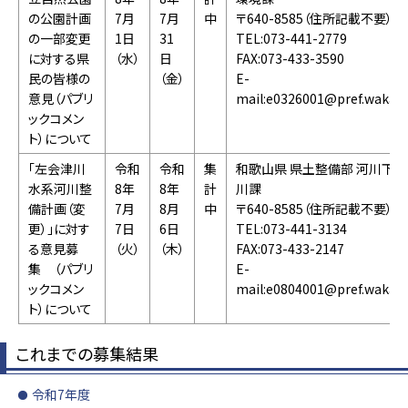
の公園計画
7月
7月
中
〒640-8585（住所記載不要）
の一部変更
1日
31
TEL:073-441-2779
に対する県
（水）
日
FAX:073-433-3590
民の皆様の
（金）
E-
意見（パブリ
mail:e0326001@pref.wakaya
ックコメン
ト）について
「左会津川
令和
令和
集
和歌山県 県土整備部 河川下水
水系河川整
8年
8年
計
川課
備計画（変
7月
8月
中
〒640-8585（住所記載不要）
更）」に対す
7日
6日
TEL:073-441-3134
る意見募
（火）
（木）
FAX:073-433-2147
集 （パブリ
E-
ックコメン
mail:e0804001@pref.wakaya
ト）について
これまでの募集結果
令和7年度