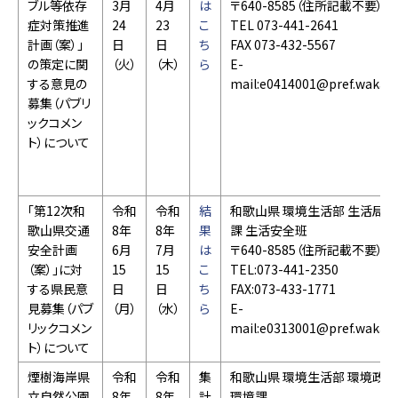
ブル等依存
3月
4月
は
〒640-8585（住所記載不要）
症対策推進
24
23
こ
TEL 073-441-2641
計画（案）」
日
日
ち
FAX 073-432-5567
の策定に関
（火）
（木）
ら
E-
する意見の
mail:e0414001@pref.wakaya
募集（パブリ
ックコメン
ト）について
「第12次和
令和
令和
結
和歌山県 環境生活部 生活局 
歌山県交通
8年
8年
果
課 生活安全班
安全計画
6月
7月
は
〒640-8585（住所記載不要）
（案）」に対
15
15
こ
TEL:073-441-2350
する県民意
日
日
ち
FAX:073-433-1771
見募集（パブ
（月）
（水）
ら
E-
リックコメン
mail:e0313001@pref.wakaya
ト）について
煙樹海岸県
令和
令和
集
和歌山県 環境生活部 環境政策
立自然公園
8年
8年
計
環境課