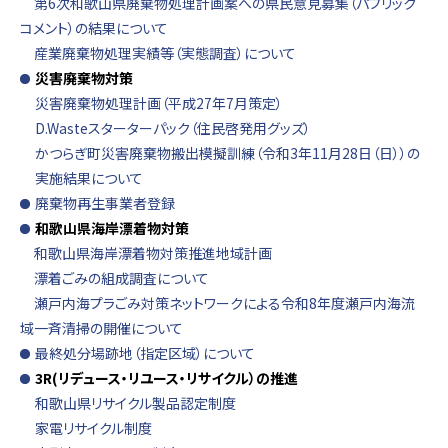
第6次和歌山県廃棄物処理計画案への県民意見募集（パブリック
コメント）の結果について
産業廃棄物処理実績等（実態調査）について
災害廃棄物対策
災害廃棄物処理計画（平成27年7月策定）
D.Wasteスターターパック（住民啓発用グッズ）
かつらぎ町災害廃棄物搬出模擬訓練（令和3年11月28日（日））の
実施結果について
廃棄物再生事業者登録
和歌山県海岸漂着物対策
和歌山県海岸漂着物対策推進地域計画
漂着ごみの組成調査について
瀬戸内海プラごみ対策ネットワークによる令和8年度瀬戸内海流
域一斉清掃の開催について
最終処分場跡地（指定区域）について
3R(リデュース・リユース・リサイクル）の推進
和歌山県リサイクル製品認定制度
家電リサイクル制度