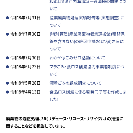
和8年度瀬戸内海流域一斉清掃の開催につ
いて
令和8年7月31日
産業廃棄物処理実績報告等（実態調査）に
ついて
令和8年7月30日
(特別管理)産業廃棄物収集運搬業(積替保
管を含まない)の許可申請および変更届に
ついて
令和8年7月30日
わかやまごみゼロ活動について
令和8年6月23日
プラごみ・食ロス削減協力事業者制度につ
いて
令和8年5月28日
漂着ごみの組成調査について
令和8年4月13日
食品ロス削減に係る啓発冊子等を作成しま
した！
廃棄物の適正処理、3R(リデュース・リユース・リサイクル）の推進に
関することなどを担当しています。