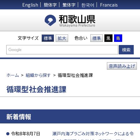
English
簡体字
繁体字
한국어
Francais
文字サイズ
色合い
標準
拡大
標準
黒
青
音声読み上げ
ホーム
>
組織から探す
>
循環型社会推進課
循環型社会推進課
新着情報
令和8年8月7日
瀬戸内海プラごみ対策ネットワークによる令