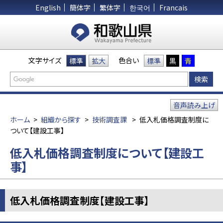
English
簡体字
繁体字
한국어
Francais
文字サイズ
色合い
標準
拡大
標準
黒
青
音声読み上げ
ホーム
>
組織から探す
>
技術調査課
>
低入札価格調査制度に
ついて【建設工事】
低入札価格調査制度について【建設工
事】
低入札価格調査制度【建設工事】