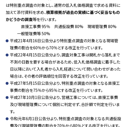
は特別重点調査の対象とし、通常の低入札価格調査で求める資料に
加えて添付資料を求め、
積算根拠が過去の実績に基づく妥当なもの
かどうかの調査
等を行います。
直接工事費 95％ 共通仮設費 80% 現場管理費 80%
一般管理費等 50%
平成21年4月16日公告分より特別重点調査の対象となる現場管
理費の割合を60％から70％とする改正を行っています。
平成22年4月15日公告分より、調査対象工事は開札から落札まで
不測の日数を要する場合があるため、低入札価格調査に着手した
日以降において入札者から入札経過について問い合わせがあった
場合は、その者の評価順位を回答する改正を行っています。
平成27年5月15日公告分より、特別重点調査の対象となる直接工
事費の割合を75％から95％とする改正を行っています。
平成27年10月1日公告分より、営繕工事については、直接工事費
及び現場管理費について個別に判定せず、合計額で判定を行いま
す。
令和元年6月1日公告分より、特別重点調査の対象となる共通仮設
費及び現場管理費の割合を70％から80％とする改正を行います。