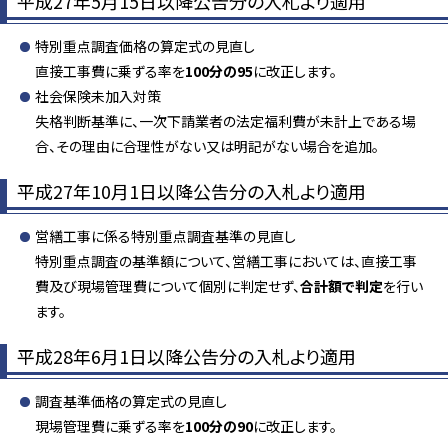
平成27年5月15日以降公告分の入札より適用
特別重点調査価格の算定式の見直し
直接工事費に乗ずる率を
100分の95
に改正します。
社会保険未加入対策
失格判断基準に、一次下請業者の法定福利費が未計上である場
合、その理由に合理性がない又は明記がない場合を追加。
平成27年10月1日以降公告分の入札より適用
営繕工事に係る特別重点調査基準の見直し
特別重点調査の基準額について、営繕工事においては、直接工事
費及び現場管理費について個別に判定せず、
合計額で判定
を行い
ます。
平成28年6月1日以降公告分の入札より適用
調査基準価格の算定式の見直し
現場管理費に乗ずる率を
100分の90
に改正します。