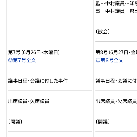
監…中村議員…知
事…中村議員…県
〔散会〕
第7号（6月26日・木曜日）
第8号（6月27日・金
◎第７号全文
◎第８号全文
議事日程・会議に付した事件
議事日程・会議に付
出席議員・欠席議員
出席議員・欠席議員
〔開議〕
〔開議〕