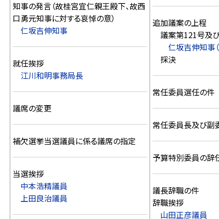
知事の発言（故桂宮宜仁親王殿下、故西
口勇元知事に対する哀悼の意）
追加議案の上程
仁坂吉伸知事
議案第121号及び
仁坂吉伸知事（
採決
就任挨拶
江川和明事務局長
常任委員選任の件
議席の変更
常任委員長及び副
補欠選挙当選議員に係る議席の指定
予算特別委員の辞
当選挨拶
中本浩精議員
議長辞職の件
上田良治議員
辞職挨拶
山田正彦議員