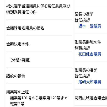
補欠選挙当選議員に係る常任委員及び
特別委員選任の件
議長の選挙
就任挨拶
坂本 登議員
会議録署名議員の指名
副議長辞職の件
会期決定の件
辞職挨拶
花田健吉議員
〔休憩・再開〕
副議長の選挙
諸般の報告
就任挨拶
尾崎太郎議員
議案等の上程
議案第101号から議案第120号まで
関西広域連合議会
報第２号