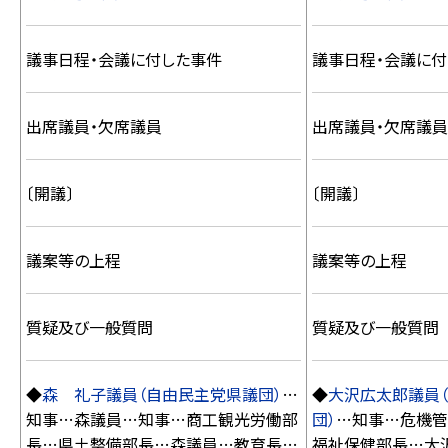
議事日程・会議に付した事件
議事日程・会議に付
出席議員・欠席議員
出席議員・欠席議員
〔開議〕
〔開議〕
議案等の上程
議案等の上程
質疑及び一般質問
質疑及び一般質問
◆
森 礼子議員（自由民主党県議団）
…
◆
大沢広太郎議員
知事…森議員…知事…商工観光労働部
団）
…知事…危機管
長…県土整備部長…森議員…教育長…
福祉保健部長…大