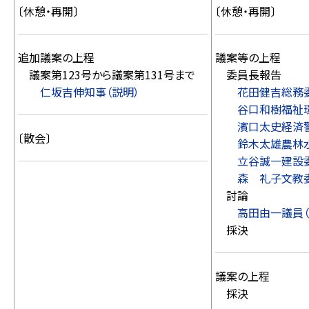
〔休憩・再開〕
〔休憩・再開〕
追加議案の上程
議案等の上程
議案第123号から議案第131号まで
委員長報告
仁坂吉伸知事（説明）
花田健吉総務
谷口和樹福祉
濱口太史経済
〔散会〕
鈴木太雄農林
立谷誠一建設
森 礼子文教
討論
高田由一議員（
採決
議案の上程
採決