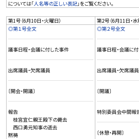
については「
人名等の正しい表記
」をご覧ください。
第1号（6月10日・火曜日）
第2号（6月11日・水
◎第１号全文
◎第２号全文
議事日程・会議に付した事件
議事日程・会議に付
出席議員・欠席議員
出席議員・欠席議員
〔開会・開議〕
〔開議〕
報告
特別委員会中間報
桂宮宜仁親王殿下の薨去
西口勇元知事の逝去
〔休憩・再開〕
黙祷