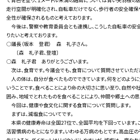
て青色を塗り、１メートル未満の路肩については青い矢羽根の図
走行空間が明確化され、自転車だけでなく、歩行者の安全確保
全性が確保されるものと考えております。
今後は、警察や教育委員会とも連携し、こうした自転車の安
りたいと考えております。
○議長（坂本 登君） 森 礼子さん。
〔森 礼子君、登壇〕
○森 礼子君 ありがとうございます。
次は、食育です。今議会でも、食育について質問させていただ
人の体は、自分が食べたものでできています。何をどのように食
いうことです。食べることにより命の大切さに思い至り、自然や
囲み、地域でとれたものを食べることにより、仲間や郷土への思
今回は、健康や食文化に関する食育について質問します。
まずは、減塩食についてです。
本県の健康寿命は全国27位で、全国平均を下回っています。こ
活習慣病のもとになります。いわゆる万病のもとです。高血圧の