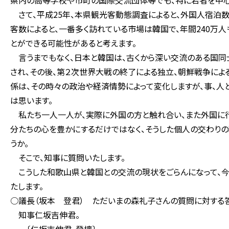
県内の高等学校や市町の国際交流団体等でも、特に若者を中心
さて、平成25年、本県観光客動態調査によると、外国人宿泊数
客数によると、一番多く訪れている市場は韓国で、年間240万
とができる可能性があると考えます。
言うまでもなく、日本と韓国は、古くから深い交流のある国同
され、その後、第２次世界大戦の終了による独立、朝鮮戦争によ
係は、その時々の政治や経済情勢によって変化しますが、事、
は思います。
私たち一人一人が、実際に外国の方と触れ合い、また外国に行
分たちの心を豊かにするだけではなく、そうした個人の交わりの
うか。
そこで、知事に質問いたします。
こうした和歌山県と韓国との交流の現状をごらんになって、今
たします。
○議長（坂本 登君） ただいまの森礼子さんの質問に対する
知事仁坂吉伸君。