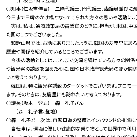
〔仁坂吉伸君、登壇〕
○知事（仁坂吉伸君） 二階代議士、門代議士、森議員並びに
今日まで日韓のかけ橋となってこられた方々の思いや活動に、心
実は、私は、通商政策局の審議官のときに、担当が、米国、中
た国の１つでございました。
和歌山県では、お話にありましたように、韓国の友鹿里にある
歴史や関係を紹介しているところでございます。
今後の活動としては、これまで交流を続けている方々の関係
や観光客の誘致を図るために、国や日本政府観光局のほか関係
いと考えております。
韓国は、特に観光客誘致のターゲットでございます。プロモー
ます。そのときは、友鹿里にも訪れたいと考えております。
○議長（坂本 登君） 森 礼子さん。
〔森 礼子君、登壇〕
○森 礼子君 次は、自転車道の整備とインバウンドの推進に
自転車は、環境に優しい健康的な乗り物として世界中で利用され