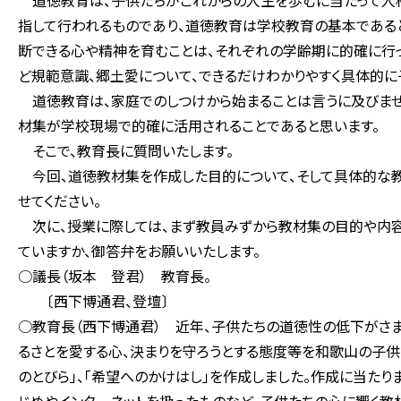
道徳教育は、子供たちがこれからの人生を歩むに当たって人
指して行われるものであり、道徳教育は学校教育の基本である
断できる心や精神を育むことは、それぞれの学齢期に的確に行
ど規範意識、郷土愛について、できるだけわかりやすく具体的に
道徳教育は、家庭でのしつけから始まることは言うに及びませ
材集が学校現場で的確に活用されることであると思います。
そこで、教育長に質問いたします。
今回、道徳教材集を作成した目的について、そして具体的な教
せてください。
次に、授業に際しては、まず教員みずから教材集の目的や内容
ていますか、御答弁をお願いいたします。
○議長（坂本 登君） 教育長。
〔西下博通君、登壇〕
○教育長（西下博通君） 近年、子供たちの道徳性の低下がさ
るさとを愛する心、決まりを守ろうとする態度等を和歌山の子供
のとびら」、「希望へのかけはし」を作成しました。作成に当た