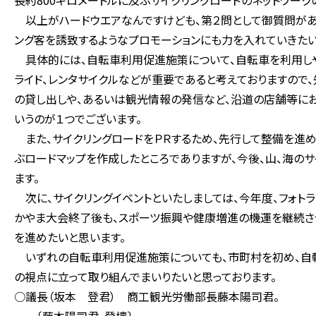
長約800キロメートルに及ぶサイクリングロードのネットワーク
以上がハードウエアなんですけども、第２問として御質問があり
ング客を誘致するようなプロモーションにも力を入れていきたい
具体的には、自転車利用促進施策について、自転車を利用しや
ライド、レンタサイクルなどが重要であると考えておりますので
の貸し出しや、あるいは観光情報の発信など、沿道の店舗等に
いうのが１つでございます。
また、サイクリングロードをＰＲするため、先行して整備を進
ぶロードマップを作成したところでありますが、今後、山、海の
ます。
次に、サイクリングイベントといたしましては、今年度、フォト
かやま大会終了後も、スポーツ振興や健康増進の機運を継続さ
を進めたいと思います。
いずれの自転車利用促進施策についても、市町村を初め、自
の視点に立って取り組んでまいりたいと思っております。
○議長（坂本 登君） 商工観光労働部長藤本陽司君。