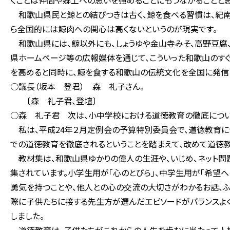
くことは仲間や郷土への思いを強めることにもつながることと思
和歌山県民と鯨との結びつきは古く、鯨を食べる習慣は、紀南
ら全国的には鯨肉への関心は高くないというのが現実です。
和歌山県には、鯨以外にも、しょうゆや金山寺みそ、高野豆腐
県ホームページ等の広報媒体を通じて、こういった和歌山のす
を高めると同時に、鯨を食する和歌山の伝統文化を全国に発信
○議長（坂本 登君） 森 礼子さん。
〔森 礼子君、登壇〕
○森 礼子君 次は、小中学校における道徳教育の徹底につい
私は、平成24年２月定例会の予算特別委員会で、道徳教育に
での道徳教育を徹底されるということを踏まえて、改めて道徳教
教材集は、和歌山県ゆかりの偉人の生涯や、いじめ、ネット問
集されています。小学生用が「心のとびら」、中学生用が「希望へ
勇気を持つことや、他人との心の交流の大切さがわかるお話、
際に子供たちに接する先生方が選んだエピソードがバランスよく
しました。