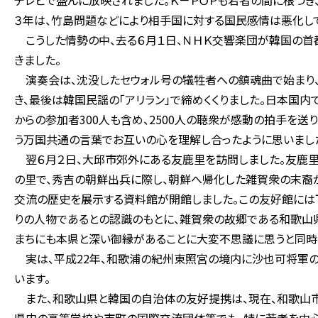
テレビで盛んに放映されました。Ｋ－ＰＯＰも若者の間に根づき
３年は、竹島問題などにより相手国に対する国民感情は悪化して
こうした情勢の中、去る６月１日、ＮＨＫ交響楽団が韓国の首
きました。
演奏会は、沈没したセウォル号の犠牲者への鎮魂曲で始まり、
き、最後は韓国民謡の「アリラン」で締めくくりました。日本国
からの参加者300人も含め、2500人の聴衆が感動の拍手を送
う万国共通の言葉でお互いの心を理解し合ったように思いまし
翌６月２日、大邱市郊外にある友鹿里を訪問しました。友鹿里
の里で、秀吉の朝鮮出兵に際し、朝鮮へ帰化した雑賀衆の末裔
交流の歴史を展示する資料館が開館しました。この友好館には
りの人物であるとの認識のもとに、雑賀衆の故郷である和歌山
まちにも本県と深い御縁があることに大変不思議に思うと同時
実は、平成22年、和歌浦の紀州東照宮の境内に沙也可将軍の
います。
また、和歌山県と韓国の自治体の友好提携は、現在、和歌山市