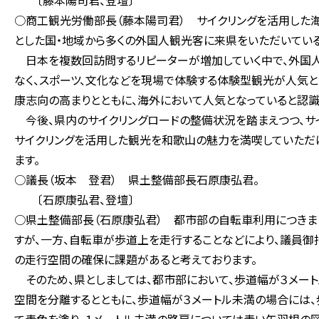
〔藤本陽司君、登壇〕
○商工観光労働部長（藤本陽司君） サイクリングを活用した
とした国・地域から多くの外国人観光客に来県をいただいている
日本を複数回訪問するリピーターが増加していく中で、外国人
なく、スポーツ、文化などを現場で体験する体験型観光が人気と
康志向の高まりとともに、海外において人気となっていると認識
今後、県内のサイクリングロードの整備状況を踏まえつつ、サ
サイクリングを活用した観光を和歌山の魅力を満喫していただ
ます。
○議長（坂本 登君） 県土整備部長石原康弘君。
〔石原康弘君、登壇〕
○県土整備部長（石原康弘君） 都市部の自転車利用につきまし
すが、一方、自転車が歩道上を走行することなどにより、議員
の走行空間の確保に課題があると考えております。
そのため、県としましては、都市部において、歩道幅が３メー
空間を分離するとともに、歩道幅が３メートル未満の場合には