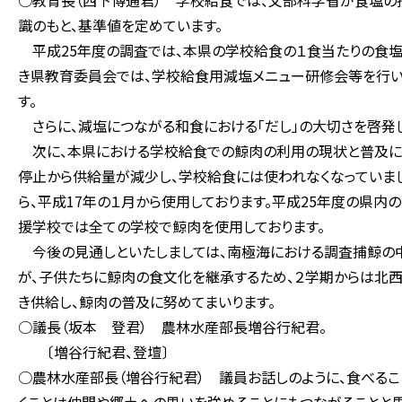
○教育長（西下博通君） 学校給食では、文部科学省が食塩の
識のもと、基準値を定めています。
平成25年度の調査では、本県の学校給食の１食当たりの食塩
き県教育委員会では、学校給食用減塩メニュー研修会等を行い
す。
さらに、減塩につながる和食における「だし」の大切さを啓発し
次に、本県における学校給食での鯨肉の利用の現状と普及につ
停止から供給量が減少し、学校給食には使われなくなっていま
ら、平成17年の１月から使用しております。平成25年度の県内
援学校では全ての学校で鯨肉を使用しております。
今後の見通しといたしましては、南極海における調査捕鯨の中
が、子供たちに鯨肉の食文化を継承するため、２学期からは北
き供給し、鯨肉の普及に努めてまいります。
○議長（坂本 登君） 農林水産部長増谷行紀君。
〔増谷行紀君、登壇〕
○農林水産部長（増谷行紀君） 議員お話しのように、食べる