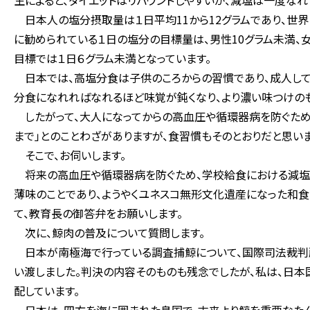
生によると、ダイエットはリバウンドしやすいが、減塩は一度なれ
日本人の塩分摂取量は１日平均11から12グラムであり、世界
に勧められている１日の塩分の目標量は、男性10グラム未満、
目標では１日６グラム未満となっています。
日本では、高塩分食は子供のころからの習慣であり、成人して
分食になれればなれるほど味覚が鈍くなり、より濃い味つけのも
したがって、大人になってからの高血圧や循環器病を防ぐため
まで」とのことわざがありますが、食習慣もそのとおりだと思い
そこで、お伺いします。
将来の高血圧や循環器病を防ぐため、学校給食における減塩食
薄味のことであり、ようやくユネスコ無形文化遺産になった和食
て、教育長の御答弁をお願いします。
次に、鯨肉の普及について質問します。
日本が南極海で行っている調査捕鯨について、国際司法裁判
い渡しました。判決の内容そのものも残念でしたが、私は、日
配しています。