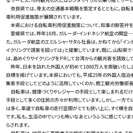
なサービス、市内観光の人にはレンタサイクルの乗り捨てサービ
奈良県では、骨太の交通基本戦略を策定するとともに、自転車
車利用促進施策が展開されています。
本県における自転車利用促進施策について、知事の御答弁を
愛媛県では、昨年10月、ガルーダ・インドネシア航空の関空
た。ガルーダ航空のエミルシャ・サタル社長は、かねてから「イ
イクリングで誘客を図っては」と提案しています。既に、山梨県で
は、島めぐりサイクリングをＰＲして台湾からの観光客を誘致して
昨年、日本を訪れた外国人が初めて1000万人を突破いたしまし
目標を掲げています。本県においても、平成25年の外国人宿泊
集客手段としてどのように活用していくのか、商工観光労働部長
自転車は、健康づくりやレジャーの手段として楽しまれるだけ
手段として多くの住民の方々が利用しています。しかし、一方で
は多く、車道で自転車の走行空間がとても狭い上に、すぐ横を自
です。私も、生活の中でいつも怖いなあというふうに感じていま
らされます。