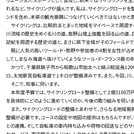
リエーション、スポーツとして普及し、欧米ではサイクリングを
れるなど、サイクリングが盛んです。私は、サイクリングロードを
ンドを含め、本県の観光振興につなげていくべきではないかと思
サイクリングは、比較的まとまった地域をマイペースで周遊す
川流域の歴史をめぐる川の道、高野山壇上伽藍を回る山の道、
記紀を周遊する歴史の道と、まさに県下全域がそのフィールドで
既に人気の高いツール・ド・熊野や参加者の４割を女性が占め
してしまなみ海道へ抜けていくようなツール・ド・フランス級の
かつて、千葉県銚子市から和歌山市加太へと結ぶ総延長120
ロ、太地新宮自転車道で１キロが整備済みです。また、今回、川
そこで、知事に伺います。
本年度予算では、サイクリングロード整備として２億3100
を具体的にどのように進めていくのか、今後の取り組みを伺いま
また、サイクリングロードの整備とあわせて、さらなる地域振
整備が必要です。コースの設定や地図の提供はもちろんですが
との連携、そして自転車の車内持ち込みや荷物の回送などのサー