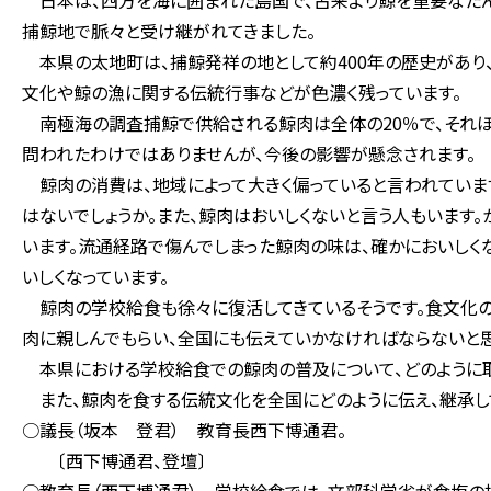
日本は、四方を海に囲まれた島国で、古来より鯨を重要なたん
捕鯨地で脈々と受け継がれてきました。
本県の太地町は、捕鯨発祥の地として約400年の歴史があり、
文化や鯨の漁に関する伝統行事などが色濃く残っています。
南極海の調査捕鯨で供給される鯨肉は全体の20％で、それほ
問われたわけではありませんが、今後の影響が懸念されます。
鯨肉の消費は、地域によって大きく偏っていると言われていま
はないでしょうか。また、鯨肉はおいしくないと言う人もいます
います。流通経路で傷んでしまった鯨肉の味は、確かにおいしく
いしくなっています。
鯨肉の学校給食も徐々に復活してきているそうです。食文化の
肉に親しんでもらい、全国にも伝えていかなければならないと思
本県における学校給食での鯨肉の普及について、どのように取
また、鯨肉を食する伝統文化を全国にどのように伝え、継承し
○議長（坂本 登君） 教育長西下博通君。
〔西下博通君、登壇〕