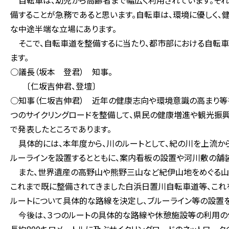
自転車は、幼児から高齢者まで幅広く利用されています。それ
備することが急務であると思います。自転車は、環境に優しく、
な中途半端な立場にあります。
そこで、自転車道を整備するに当たり、都市部における自転車
ます。
○議長（坂本 登君） 知事。
〔仁坂吉伸君、登壇〕
○知事（仁坂吉伸君） 近年の健康志向や環境意識の高まり等を
つのサイクリングロードを整備して、県民の健康増進や観光振興
で発表したところであります。
具体的には、本年度から、川のルートとして、紀の川を上流か
ルーラインを設置するとともに、案内看板の設置や河川敷の舗装
また、世界遺産の高野山や熊野三山など紀伊山地をめぐる山
これまで既に整備されてきました白浜日置川自転車道等、これ
ルートについて具体的な路線を決定し、ブルーライン等の設置を
今後は、３つのルートの具体的な路線や休憩施設等の利用の便