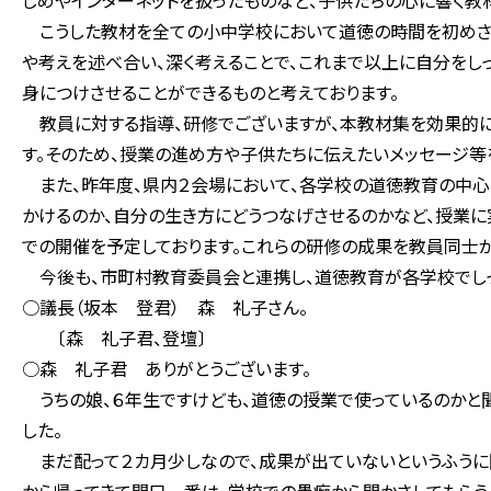
じめやインターネットを扱ったものなど、子供たちの心に響く教
こうした教材を全ての小中学校において道徳の時間を初めさ
や考えを述べ合い、深く考えることで、これまで以上に自分をし
身につけさせることができるものと考えております。
教員に対する指導、研修でございますが、本教材集を効果的に
す。そのため、授業の進め方や子供たちに伝えたいメッセージ
また、昨年度、県内２会場において、各学校の道徳教育の中心
かけるのか、自分の生き方にどうつなげさせるのかなど、授業に
での開催を予定しております。これらの研修の成果を教員同士が
今後も、市町村教育委員会と連携し、道徳教育が各学校でしっ
○議長（坂本 登君） 森 礼子さん。
〔森 礼子君、登壇〕
○森 礼子君 ありがとうございます。
うちの娘、６年生ですけども、道徳の授業で使っているのかと聞
した。
まだ配って２カ月少しなので、成果が出ていないというふうに聞