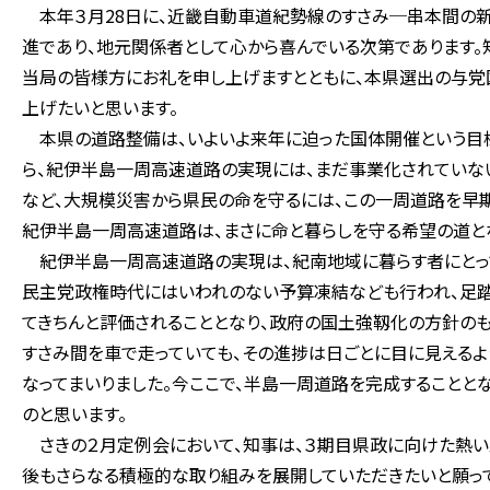
本年３月28日に、近畿自動車道紀勢線のすさみ─串本間の
進であり、地元関係者として心から喜んでいる次第であります
当局の皆様方にお礼を申し上げますとともに、本県選出の与
上げたいと思います。
本県の道路整備は、いよいよ来年に迫った国体開催という目標
ら、紀伊半島一周高速道路の実現には、まだ事業化されていな
など、大規模災害から県民の命を守るには、この一周道路を早期
紀伊半島一周高速道路は、まさに命と暮らしを守る希望の道と
紀伊半島一周高速道路の実現は、紀南地域に暮らす者にとって
民主党政権時代にはいわれのない予算凍結なども行われ、足踏
てきちんと評価されることとなり、政府の国土強靱化の方針の
すさみ間を車で走っていても、その進捗は日ごとに目に見えるよ
なってまいりました。今ここで、半島一周道路を完成することと
のと思います。
さきの２月定例会において、知事は、３期目県政に向けた熱い
後もさらなる積極的な取り組みを展開していただきたいと願って