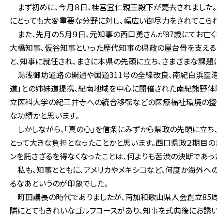
まず初めに、今月８日、桂宮宜仁親王殿下が薨去されました。
にとっても大変重要な分野に対し、幅広い御尽力をされてこられ
また、先月の５月９日、元知事の西口勇さんが87歳にてお亡く
大橋知事、仮谷知事といった歴代知事の県政の屋台骨を支える
と、知事に就任され、まさに本県の先頭に立ち、さまざまな課題
湯浅御坊道路の開通や国道311号の全線改良、南紀白浜空港
道」との姉妹道提携、紀南地域を中心に開催された南紀熊野体
立医科大学の紀三井寺への統合移転などの医療福祉環境の整備
な功績かと思います。
しかしながら、「真の心」を信条にみずから県政の先頭に立ち
とって大きな負担となったことかと思います。西口県政２期目の
ンを託さざるを得なくなったことは、何よりも苦渋の決断であっ
私も、知事とともに、アメリカやメキシコなど、何度か海外へ
るなあというのが印象でした。
町田議長の時代でありましたが、南加和歌山県人会創立85周
隣にとてもきれいなゴルフコースがあり、知事を式典後にお誘い