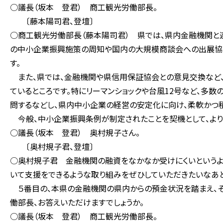
○議長（坂本 登君） 商工観光労働部長。
〔藤本陽司君、登壇〕
○商工観光労働部長（藤本陽司君） 県では、県内金融機関と
の中小企業振興施策の周知や国内の大規模商談会への出展協力
す。
また、県では、金融機関や県信用保証協会との意見交換など
ているところです。特にリーマンショックや台風12号など、多
問するなどし、県内中小企業の経営の安定化に向け、柔軟かつ
今般、中小企業振興条例が制定されたことを契機として、より
○議長（坂本 登君） 奥村規子さん。
〔奥村規子君、登壇〕
○奥村規子君 金融機関の融資をなかなか受けにくいというよ
いて支援をできるような取り組みをぜひしていただきたいなあと
５番目の、本県の金融機関の県内からの預金状況を踏まえ、そ
働部長、お答えいただけますでしょうか。
○議長（坂本 登君） 商工観光労働部長。