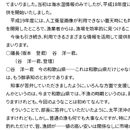
てまいりました。当初は海水温情報のみでしたが、平成18年度
供を開始いたしました。
平成19年度には、人工衛星画像が利用できない曇天時にも対
を開発したところで、漁業者からは、漁場を効率的に見つけるこ
今後も引き続き、利用できるさまざまな情報を活用して提供
まいります。
○議長（坂本 登君） 谷 洋一君。
〔谷 洋一君、登壇〕
○谷 洋一君 今の和歌山県──これは和歌山県だけじゃな
は、もう御承知のとおりであります。
知事が答弁していただきましたように、いろんな方面で支援し
んかというのは、今まで和歌山県では、不漁の時期というのは
りますけれども、今回のようなことは初めてなんです。
そういうことで、部長に答弁していただいたように、太平洋沖
ますけれども、しかし、普通の漁も何でも大事なんですが、特に
釣れただけで、皆、漁師が──値の高い安いは関係なしに市場