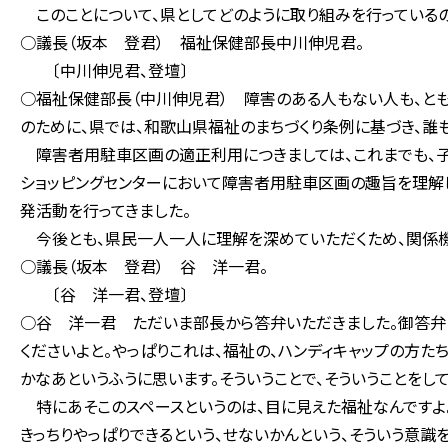
このことについて、県としてどのように取り組みを行っている
○議長（坂本 登君） 福祉保健部長中川伸児君。
〔中川伸児君、登壇〕
○福祉保健部長（中川伸児君） 障害のある人もない人も、と
のために、県では、和歌山県福祉のまちづくり条例に基づき、誰
障害者用駐車区画の適正利用につきましては、これまでも、子
ショッピングセンターにおいて障害者用駐車区画の趣旨を理解
発活動を行ってきました。
今後とも、県民一人一人に理解を深めていただくため、関係機
○議長（坂本 登君） 谷 洋一君。
〔谷 洋一君、登壇〕
○谷 洋一君 ただいま部長から答弁いただきました。御答弁に
くださいよと。やっぱりこれは、福祉の、ハンディキャップの方た
かなあというふうに思います。そういうことで、そういうことをし
特にあそこのスペースというのは、目に見えた福祉なんですよ。
きっちりやっぱりできるという、せないかんという、そういう意識