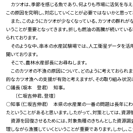
カツオは、季節を感じる魚であり、何よりも市場に活気を与え
この原因を究明し、対応していくことが必要ではないかと思って
また、このようにカツオが少なくなっている、カツオの群れが
いうことが重要となってきます。折しも燃油の高騰が続いている
られております。
そのような中、串本の水産試験場では、人工衛星データを活用
聞いております。
そこで、農林水産部長にお尋ねします。
このカツオの不漁の原因について、どのように考えておられま
的なカツオ漁への支援が有効と考えますが、その取り組み状況は
○議長（坂本 登君） 知事。
〔仁坂吉伸君、登壇〕
○知事（仁坂吉伸君） 本県の水産業の一番の問題は長年にわ
たということがあると思います。したがって、対策としては、資源
資源を回復させるためには、対象魚種のきちんとした資源調査
理しながら漁獲していくということが重要であります。しかし、こ