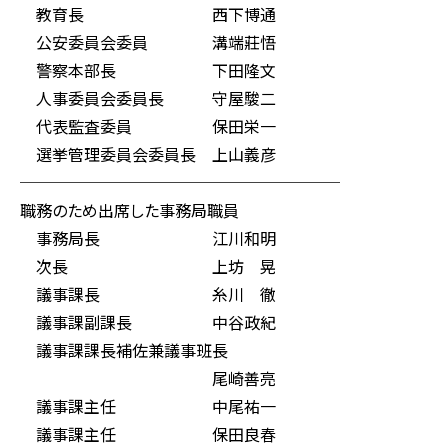
教育長 西下博通
公安委員会委員 溝端莊悟
警察本部長 下田隆文
人事委員会委員長 守屋駿二
代表監査委員 保田栄一
選挙管理委員会委員長 上山義彦
────────────────────
職務のため出席した事務局職員
事務局長 江川和明
次長 上坊 晃
議事課長 糸川 徹
議事課副課長 中谷政紀
議事課課長補佐兼議事班長
尾崎善亮
議事課主任 中尾祐一
議事課主任 保田良春