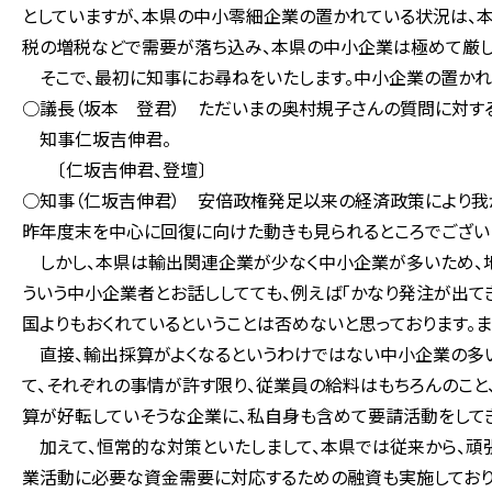
としていますが、本県の中小零細企業の置かれている状況は、本
税の増税などで需要が落ち込み、本県の中小企業は極めて厳し
そこで、最初に知事にお尋ねをいたします。中小企業の置かれて
○議長（坂本 登君） ただいまの奥村規子さんの質問に対す
知事仁坂吉伸君。
〔仁坂吉伸君、登壇〕
○知事（仁坂吉伸君） 安倍政権発足以来の経済政策により我
昨年度末を中心に回復に向けた動きも見られるところでござい
しかし、本県は輸出関連企業が少なく中小企業が多いため、地
ういう中小企業者とお話ししてても、例えば「かなり発注が出て
国よりもおくれているということは否めないと思っております。
直接、輸出採算がよくなるというわけではない中小企業の多い
て、それぞれの事情が許す限り、従業員の給料はもちろんのこと
算が好転していそうな企業に、私自身も含めて要請活動をしてき
加えて、恒常的な対策といたしまして、本県では従来から、頑
業活動に必要な資金需要に対応するための融資も実施しており