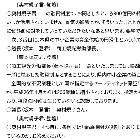
〔奥村規子君、登壇〕
○奥村規子君 この融資制度で、お聞きしたところ900億円の
いしか活用されていません。景気の影響とか、そういったことと
にぜひ御検討をしていっていただきたいなあと思います。要望で
次、３番目に、本県の中小企業の資金供給の円滑化という点で
○議長（坂本 登君） 商工観光労働部長。
〔藤本陽司君、登壇〕
○商工観光労働部長（藤本陽司君） 県といたしましては、県
ーズに対応した融資制度とすることにより、県内中小企業の資金
全国的な不況業種として国が指定するセーフティネット保証５
が、平成26年４月からは206業種に縮小されております。指
おり、特段の困難は生じていないと認識しております。
○議長（坂本 登君） 奥村規子さん。
〔奥村規子君、登壇〕
○奥村規子君 ４つ目に、条例では「金融機関の役割」とあり
ているのか、お答えください。