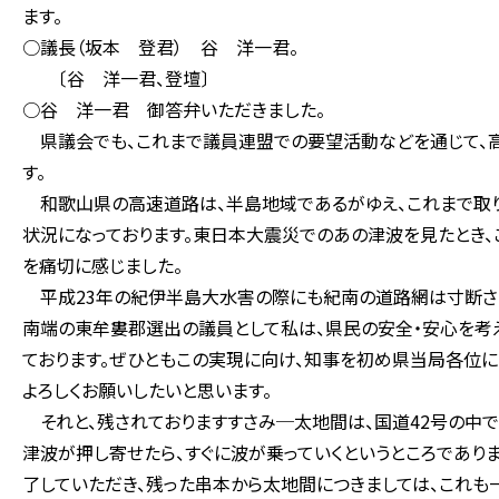
ます。
○議長（坂本 登君） 谷 洋一君。
〔谷 洋一君、登壇〕
○谷 洋一君 御答弁いただきました。
県議会でも、これまで議員連盟での要望活動などを通じて、
す。
和歌山県の高速道路は、半島地域であるがゆえ、これまで取り
状況になっております。東日本大震災でのあの津波を見たとき、
を痛切に感じました。
平成23年の紀伊半島大水害の際にも紀南の道路網は寸断さ
南端の東牟婁郡選出の議員として私は、県民の安全・安心を考
ております。ぜひともこの実現に向け、知事を初め県当局各位に
よろしくお願いしたいと思います。
それと、残されておりますすさみ─太地間は、国道42号の中で
津波が押し寄せたら、すぐに波が乗っていくというところであり
了していただき、残った串本から太地間につきましては、これも