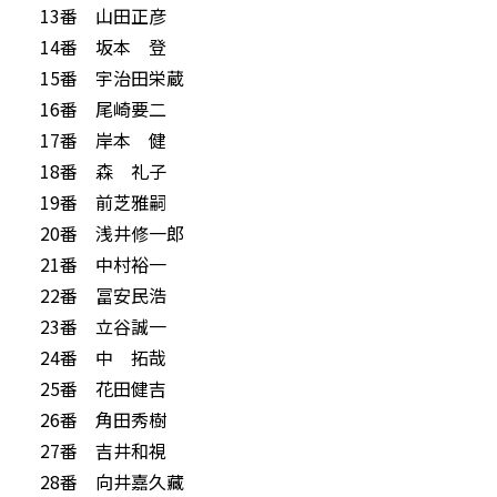
13番 山田正彦
14番 坂本 登
15番 宇治田栄蔵
16番 尾崎要二
17番 岸本 健
18番 森 礼子
19番 前芝雅嗣
20番 浅井修一郎
21番 中村裕一
22番 冨安民浩
23番 立谷誠一
24番 中 拓哉
25番 花田健吉
26番 角田秀樹
27番 吉井和視
28番 向井嘉久藏