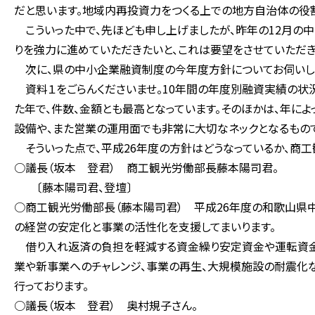
だと思います。地域内再投資力をつくる上での地方自治体の役
こういった中で、先ほども申し上げましたが、昨年の12月の
りを強力に進めていただきたいと、これは要望をさせていただき
次に、県の中小企業融資制度の今年度方針についてお伺いし
資料１をごらんくださいませ。10年間の年度別融資実績の状
た年で、件数、金額とも最高となっています。そのほかは、年に
設備や、また営業の運用面でも非常に大切なネックとなるもの
そういった点で、平成26年度の方針はどうなっているか、商工
○議長（坂本 登君） 商工観光労働部長藤本陽司君。
〔藤本陽司君、登壇〕
○商工観光労働部長（藤本陽司君） 平成26年度の和歌山県
の経営の安定化と事業の活性化を支援してまいります。
借り入れ返済の負担を軽減する資金繰り安定資金や運転資金
業や新事業へのチャレンジ、事業の再生、大規模施設の耐震化
行っております。
○議長（坂本 登君） 奥村規子さん。