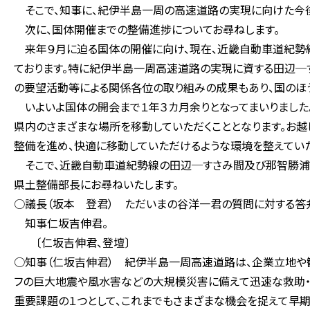
そこで、知事に、紀伊半島一周の高速道路の実現に向けた今後
次に、国体開催までの整備進捗についてお尋ねします。
来年９月に迫る国体の開催に向け、現在、近畿自動車道紀勢線
ております。特に紀伊半島一周高速道路の実現に資する田辺─す
の要望活動等による関係各位の取り組みの成果もあり、国のほ
いよいよ国体の開会まで１年３カ月余りとなってまいりました。
県内のさまざまな場所を移動していただくこととなります。お越
整備を進め、快適に移動していただけるような環境を整えていた
そこで、近畿自動車道紀勢線の田辺─すさみ間及び那智勝浦
県土整備部長にお尋ねいたします。
○議長（坂本 登君） ただいまの谷洋一君の質問に対する答
知事仁坂吉伸君。
〔仁坂吉伸君、登壇〕
○知事（仁坂吉伸君） 紀伊半島一周高速道路は、企業立地や
フの巨大地震や風水害などの大規模災害に備えて迅速な救助・
重要課題の１つとして、これまでもさまざまな機会を捉えて早期