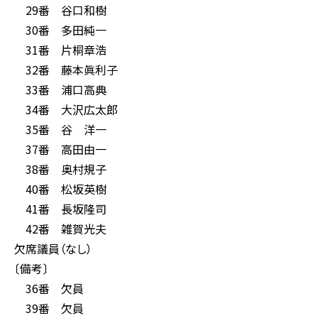
29番 谷口和樹
30番 多田純一
31番 片桐章浩
32番 藤本眞利子
33番 浦口高典
34番 大沢広太郎
35番 谷 洋一
37番 高田由一
38番 奥村規子
40番 松坂英樹
41番 長坂隆司
42番 雑賀光夫
欠席議員（なし）
〔備考〕
36番 欠員
39番 欠員