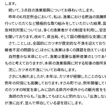
します。
続いて、３点目の漁業振興についてお尋ねいたします。
昨年の６月定例会において、私は、漁業における燃油の高騰問
行っていただくなど積極的な取り組みをしていただいた結果、
急特別対策については、多くの漁業者がその制度を利用し、安
を聞いております。改めて、県当局、そして国の積極的な支援に
さて、ことしは、全国的にカツオが歴史的な不漁を迎えており
継者不足の問題など、ほかにも漁業は多くの課題を抱えている
自然豊かな本県にとって、漁業は重要な基幹産業の１つであり
ものと考えておりますが、本県の漁業振興に対する知事の御所見
次に、カツオの不漁についてお尋ねします。
さきにも触れましたが、本年は、カツオが経験したことのない
例年の何倍にも高騰しております。すさみ町では、例年開催して
のカツオの味覚を楽しみに訪れる県内や県外からの観光客をも
漁師の方からも、「出漁してもほとんど釣れない」、「出漁しな
が漁に出ず、並んで停泊している姿を目にします。