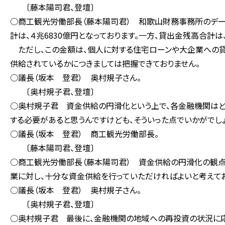
〔藤本陽司君、登壇〕
○商工観光労働部長（藤本陽司君） 和歌山財務事務所のデー
計は、４兆6830億円となっております。一方、貸出金残高合計は、
ただし、この金額は、個人に対する住宅ローンや大企業への
供給されているかにつきましては把握できておりません。
○議長（坂本 登君） 奥村規子さん。
〔奥村規子君、登壇〕
○奥村規子君 資金供給の円滑化という上で、各金融機関はど
する必要があると思うんですけども、そういった点でいかがでしょ
○議長（坂本 登君） 商工観光労働部長。
〔藤本陽司君、登壇〕
○商工観光労働部長（藤本陽司君） 資金供給の円滑化の観点
業に対し、十分な資金供給を行っていただければよいと考えてお
○議長（坂本 登君） 奥村規子さん。
〔奥村規子君、登壇〕
○奥村規子君 最後に、金融機関の地域への再投資の状況に応