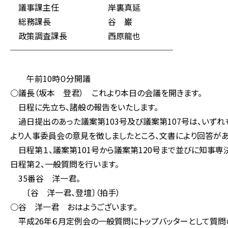
議事課主任 岸裏真延
総務課長 谷 巌
政策調査課長 西原龍也
────────────────────
午前10時０分開議
○議長（坂本 登君） これより本日の会議を開きます。
日程に先立ち、諸般の報告をいたします。
過日提出のあった議案第103号及び議案第107号は、いず
より人事委員会の意見を徴しましたところ、文書により回答があ
日程第１、議案第101号から議案第120号まで並びに知事専
日程第２、一般質問を行います。
35番谷 洋一君。
〔谷 洋一君、登壇〕（拍手）
○谷 洋一君 おはようございます。
平成26年６月定例会の一般質問にトップバッターとして質問