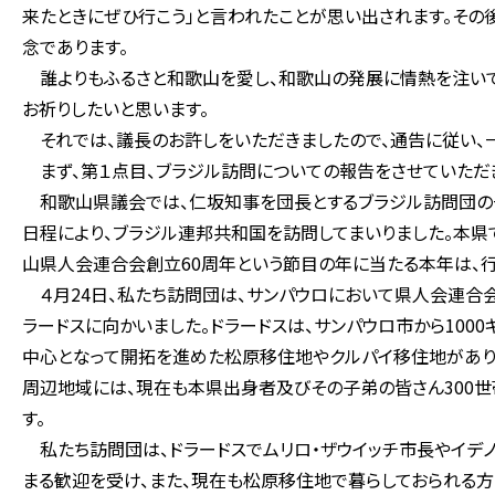
来たときにぜひ行こう」と言われたことが思い出されます。その
念であります。
誰よりもふるさと和歌山を愛し、和歌山の発展に情熱を注いで
お祈りしたいと思います。
それでは、議長のお許しをいただきましたので、通告に従い、
まず、第１点目、ブラジル訪問についての報告をさせていただ
和歌山県議会では、仁坂知事を団長とするブラジル訪問団の一
日程により、ブラジル連邦共和国を訪問してまいりました。本県
山県人会連合会創立60周年という節目の年に当たる本年は、行
４月24日、私たち訪問団は、サンパウロにおいて県人会連合会
ラードスに向かいました。ドラードスは、サンパウロ市から100
中心となって開拓を進めた松原移住地やクルパイ移住地があり、
周辺地域には、現在も本県出身者及びその子弟の皆さん300世
す。
私たち訪問団は、ドラードスでムリロ・ザウイッチ市長やイデ
まる歓迎を受け、また、現在も松原移住地で暮らしておられる方