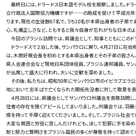
最終日には、ドラードス日本語モデル校を視察しました。ドラー
立行政法人国際協力機構ですが──の助成を受けて平成元年1
ります。現在の生徒数67名で、うち10名が本県出身者の子弟
心、礼儀正しさなど、ともすると我々自身が忘れがちな日本のよ
今回のブラジル訪問では、県議会として、知事とともにこのド
ドラードスで２泊した後、サンパウロに戻り、４月27日に在
は、木原好規会長を初めとする本県出身者とその子弟の皆さん
県人会連合会など現地日系団体役員、ブラジル連邦議員、サン
が出席して盛大に行われ、大いに交歓を深めました。
その後、私たちは、昭和50年にサンパウロ市のイビラプエラ
地において志半ばで亡くなられた開拓先没者に対して敬意を表
４月28日には、県議会としてサンパウロ州議会を表敬訪問し
住者の存在を強くアピールしてまいりました。州議会では、羽
感を持って手厚く迎えてくださいました。そして、ブラジル社会
大変な貧困と労役に苦しんだけれども、決して犯罪に手を染め
耐と努力と賢明さをブラジル国民の多くが尊敬を持って認めてい