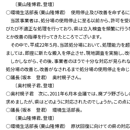
〔栗山隆博君、登壇〕
○環境生活部長（栗山隆博君） 使用停止及び改善を命ずるに
当該事業者は、処分場の使用停止に至る以前から、許可を受け
びたび不適正な処理を行っており、県は立入検査を頻繁に行う
とか改善の指導を行ってきたところでございます。
その中で、平成22年５月、当該処分場において、処理能力を超
ましては、即座に新たな搬入を停止させ、現地調査を実施し、改
しかしながら、その後、事業者のほうで十分な対応が見られなか
処分場の改善と、改善がなされるまで処分場の使用停止を命じ
○議長（坂本 登君） 奥村規子さん。
〔奥村規子君、登壇〕
○奥村規子君 次に、2011年６月本会議では、廃プラ野ざら
求めましたが、県はどのように対応されたのでしょうか。この点に
○議長（坂本 登君） 環境生活部長。
〔栗山隆博君、登壇〕
○環境生活部長（栗山隆博君） 原状回復に向けての県の対応