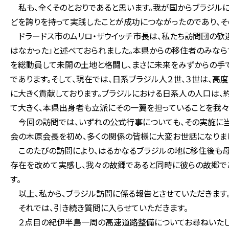
私も、全くそのとおりであると思います。我が国からブラジルに
どを誇りを持って実践したことが成功につながったのであり、そ
ドラードス市のムリロ・ザウイッチ市長は、私たち訪問団の歓
はなかった」と述べておられました。本県からの移住者のみなら
を総動員して未開の土地と格闘し、まさに未来をみずからの手で
であります。そして、現在では、日系ブラジル人２世、３世は、
に大きく貢献しております。ブラジルにおける日系人の人口は、
て大きく、本県出身者も立派にその一翼を担っていることを我
今回の訪問では、いずれの公式行事についても、その実施に当
会の木原会長を初め、多くの関係の皆様に大変お世話になりまし
このたびの訪問により、はるかなるブラジルの地に移住後も母
存在を改めて実感し、我々の故郷であると同時に彼らの故郷で
す。
以上、私から、ブラジル訪問に係る報告とさせていただきます
それでは、引き続き質問に入らせていただきます。
２点目の紀伊半島一周の高速道路整備についてお尋ねいたし