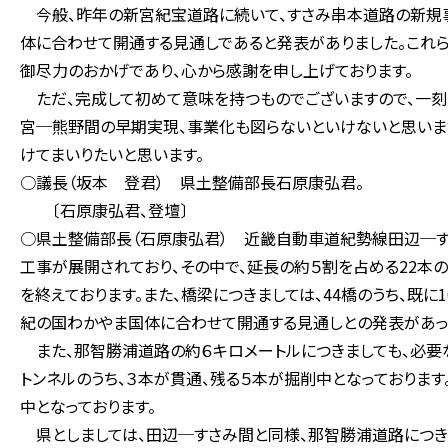
今般、昨年の新宮紀宝道路に続いて、すさみ串本道路の新規事
体に合わせて開通する見通しであると発表がありました。これ
御尽力のおかげであり、心から感謝を申し上げております。
ただ、完成して初めて意味を持つものでございますので、一刻
宮─熊野間の早期実現、事業化も図らないといけないと思いま
けてまいりたいと思います。
○議長（坂本 登君） 県土整備部長石原康弘君。
〔石原康弘君、登壇〕
○県土整備部長（石原康弘君） 近畿自動車道紀勢線田辺─す
工事が展開されており、その中で、延長の約５割を占める22本の
を終えております。また、橋梁につきましては、44橋のうち、既に
紀の国わかやま国体に合わせて開通する見通しとの発表があっ
また、那智勝浦道路の約６キロメートルにつきましても、必要
トンネルのうち、３本が貫通、残る５本が掘削中となっております
中となっております。
県としましては、田辺─すさみ間と同様、那智勝浦道路につき