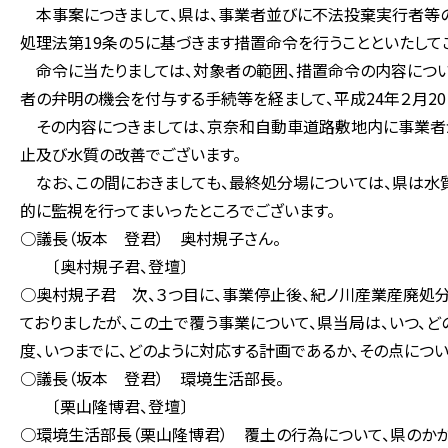
本事案につきまして、県は、事業者並びに不法投棄実行者等の
処理法第19条の５に基づきます措置命令を行うことといたして
命令に当たりましては、対象者の範囲、措置命令の内容につい
者の弁明の機会を付与する手続等を経まして、平成24年２月2
その内容につきましては、京奈和自動車道路敷地内に事業者
止及び水質の改善でございます。
なお、この間におきましても、最終処分場については、県は水
的に監視を行ってまいったところでございます。
○議長（坂本 登君） 奥村規子さん。
〔奥村規子君、登壇〕
○奥村規子君 次、３つ目に、事業停止後、紀ノ川産業産廃処
ておりましたが、この土で覆う事業について、県当局は、いつ、ど
度、いつまでに、どのように対応する計画であるか、その点につ
○議長（坂本 登君） 環境生活部長。
〔栗山隆博君、登壇〕
○環境生活部長（栗山隆博君） 覆土の行為について、県のかか