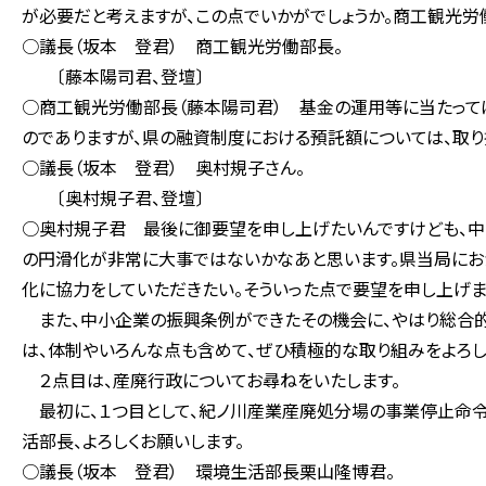
が必要だと考えますが、この点でいかがでしょうか。商工観光労
○議長（坂本 登君） 商工観光労働部長。
〔藤本陽司君、登壇〕
○商工観光労働部長（藤本陽司君） 基金の運用等に当たって
のでありますが、県の融資制度における預託額については、取
○議長（坂本 登君） 奥村規子さん。
〔奥村規子君、登壇〕
○奥村規子君 最後に御要望を申し上げたいんですけども、中
の円滑化が非常に大事ではないかなあと思います。県当局にお
化に協力をしていただきたい。そういった点で要望を申し上げま
また、中小企業の振興条例ができたその機会に、やはり総合的
は、体制やいろんな点も含めて、ぜひ積極的な取り組みをよろし
２点目は、産廃行政についてお尋ねをいたします。
最初に、１つ目として、紀ノ川産業産廃処分場の事業停止命令
活部長、よろしくお願いします。
○議長（坂本 登君） 環境生活部長栗山隆博君。