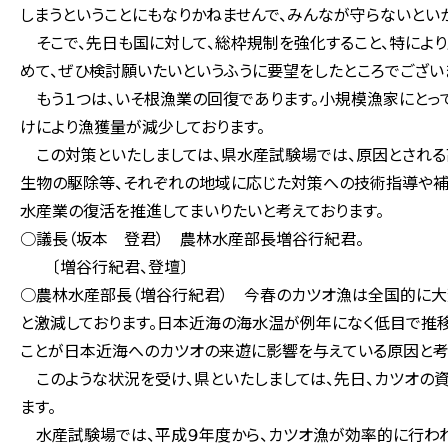
しまうということにもなりかねませんで、みんなが守らないとい
そこで、先日も国に対して、総枠規制を強化すること、特によ
めて、ぜひ検討願いたいというふうに要望をしたところでござい
もう１つは、いそ根漁業の回復であります。小規模漁家にとっ
けにより漁獲量が減少しております。
この対策といたしましては、県水産試験場では、原因とされる
生物の駆除等、それぞれの地域に応じた対策への技術指導や補助
水産業の復活を推進してまいりたいと考えております。
○議長（坂本 登君） 農林水産部長増谷行紀君。
〔増谷行紀君、登壇〕
○農林水産部長（増谷行紀君） 今春のカツオ漁は全国的に大
と激減しております。日本近海の海水温が例年になく低目で推
ことが日本近海へのカツオの来遊に影響を与えている原因と考
このような状況を受け、県といたしましては、先日、カツオの
ます。
水産試験場では、平成９年度から、カツオ漁が効率的に行わ