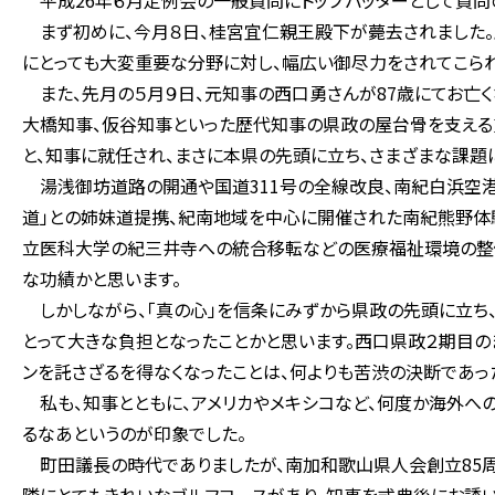
平成26年６月定例会の一般質問にトップバッターとして質問
まず初めに、今月８日、桂宮宜仁親王殿下が薨去されました。
にとっても大変重要な分野に対し、幅広い御尽力をされてこられ
また、先月の５月９日、元知事の西口勇さんが87歳にてお亡く
大橋知事、仮谷知事といった歴代知事の県政の屋台骨を支える
と、知事に就任され、まさに本県の先頭に立ち、さまざまな課題
湯浅御坊道路の開通や国道311号の全線改良、南紀白浜空港
道」との姉妹道提携、紀南地域を中心に開催された南紀熊野体
立医科大学の紀三井寺への統合移転などの医療福祉環境の整備
な功績かと思います。
しかしながら、「真の心」を信条にみずから県政の先頭に立ち
とって大きな負担となったことかと思います。西口県政２期目の
ンを託さざるを得なくなったことは、何よりも苦渋の決断であっ
私も、知事とともに、アメリカやメキシコなど、何度か海外へ
るなあというのが印象でした。
町田議長の時代でありましたが、南加和歌山県人会創立85周