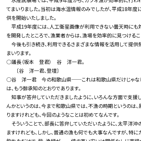
水産試験場では、平成９年度から、カツオ漁が効率的に行わ
てまいりました。当初は海水温情報のみでしたが、平成18年度
供を開始いたしました。
平成19年度には、人工衛星画像が利用できない曇天時にも対
を開発したところで、漁業者からは、漁場を効率的に見つけるこ
今後も引き続き、利用できるさまざまな情報を活用して提供
まいります。
○議長（坂本 登君） 谷 洋一君。
〔谷 洋一君、登壇〕
○谷 洋一君 今の和歌山県──これは和歌山県だけじゃな
は、もう御承知のとおりであります。
知事が答弁していただきましたように、いろんな方面で支援し
んかというのは、今まで和歌山県では、不漁の時期というのは
りますけれども、今回のようなことは初めてなんです。
そういうことで、部長に答弁していただいたように、太平洋沖
ますけれども、しかし、普通の漁も何でも大事なんですが、特に