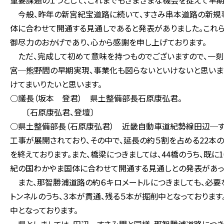
重要課題の１つとして、これまでもさまざまな機会を捉えて早期
今般、昨年の新宮紀宝道路に続いて、すさみ串本道路の新規事
体に合わせて開通する見通しであると発表がありました。これ
御尽力のおかげであり、心から感謝を申し上げております。
ただ、完成して初めて意味を持つものでございますので、一刻
宮─熊野間の早期実現、事業化も図らないといけないと思いま
けてまいりたいと思います。
○議長（坂本 登君） 県土整備部長石原康弘君。
〔石原康弘君、登壇〕
○県土整備部長（石原康弘君） 近畿自動車道紀勢線田辺─す
工事が展開されており、その中で、延長の約５割を占める22本の
を終えております。また、橋梁につきましては、44橋のうち、既に
紀の国わかやま国体に合わせて開通する見通しとの発表があっ
また、那智勝浦道路の約６キロメートルにつきましても、必要
トンネルのうち、３本が貫通、残る５本が掘削中となっております
中となっております。