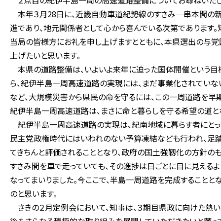
２点目の紀伊半島一周の高速道路整備についてお尋ねいたし
本年３月28日に、近畿自動車道紀勢線のすさみ─串本間の
進であり、地元関係者として心から喜んでいる次第であります
当局の皆様方にお礼を申し上げますとともに、本県選出の与
上げたいと思います。
本県の道路整備は、いよいよ来年に迫った国体開催という目標
ら、紀伊半島一周高速道路の実現には、まだ事業化されていな
など、大規模災害から県民の命を守るには、この一周道路を早期
紀伊半島一周高速道路は、まさに命と暮らしを守る希望の道と
紀伊半島一周高速道路の実現は、紀南地域に暮らす者にとって
民主党政権時代にはいわれのない予算凍結なども行われ、足踏
てきちんと評価されることとなり、政府の国土強靱化の方針の
すさみ間を車で走っていても、その進捗は日ごとに目に見えるよ
なってまいりました。今ここで、半島一周道路を完成することと
のと思います。
さきの２月定例会において、知事は、３期目県政に向けた熱い