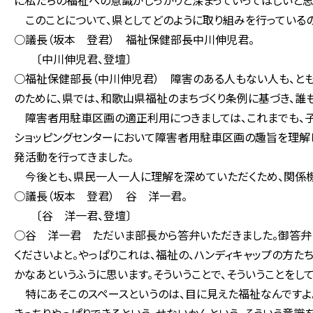
に私たちの福祉への意識がしっかりと深まっていってほしいと思
このことについて、県としてどのように取り組みを行っている
○議長（坂本 登君） 福祉保健部長中川伸児君。
〔中川伸児君、登壇〕
○福祉保健部長（中川伸児君） 障害のある人もない人も、と
のために、県では、和歌山県福祉のまちづくり条例に基づき、誰
障害者用駐車区画の適正利用につきましては、これまでも、子
ショッピングセンターにおいて障害者用駐車区画の趣旨を理解
発活動を行ってきました。
今後とも、県民一人一人に理解を深めていただくため、関係機
○議長（坂本 登君） 谷 洋一君。
〔谷 洋一君、登壇〕
○谷 洋一君 ただいま部長から答弁いただきました。御答弁に
くださいよと。やっぱりこれは、福祉の、ハンディキャップの方た
かなあというふうに思います。そういうことで、そういうことをし
特にあそこのスペースというのは、目に見えた福祉なんですよ。