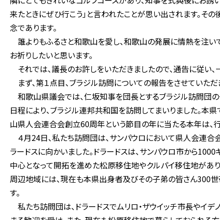
隣にとてもきれいなゴルフコースがあり、知事を式典後にお誘い
来たときにぜひ行こう」と言われたことが思い出されます。その
念であります。
誰よりもふるさと和歌山を愛し、和歌山の発展に情熱を注いで
お祈りしたいと思います。
それでは、議長のお許しをいただきましたので、通告に従い、
まず、第１点目、ブラジル訪問についての報告をさせていただ
和歌山県議会では、仁坂知事を団長とするブラジル訪問団の一
日程により、ブラジル連邦共和国を訪問してまいりました。本県
山県人会連合会創立60周年という節目の年に当たる本年は、行
４月24日、私たち訪問団は、サンパウロにおいて県人会連合会
ラードスに向かいました。ドラードスは、サンパウロ市から100
中心となって開拓を進めた松原移住地やクルパイ移住地があり、
周辺地域には、現在も本県出身者及びその子弟の皆さん300世
す。
私たち訪問団は、ドラードスでムリロ・ザウイッチ市長やイデ