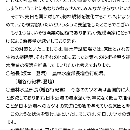
理しながら漁獲していくということが重要であります。しかし、こ
しまうということにもなりかねませんで、みんなが守らないとい
そこで、先日も国に対して、総枠規制を強化すること、特によ
めて、ぜひ検討願いたいというふうに要望をしたところでござい
もう１つは、いそ根漁業の回復であります。小規模漁家にとっ
けにより漁獲量が減少しております。
この対策といたしましては、県水産試験場では、原因とされる
生物の駆除等、それぞれの地域に応じた対策への技術指導や補助
水産業の復活を推進してまいりたいと考えております。
○議長（坂本 登君） 農林水産部長増谷行紀君。
〔増谷行紀君、登壇〕
○農林水産部長（増谷行紀君） 今春のカツオ漁は全国的に大
と激減しております。日本近海の海水温が例年になく低目で推
ことが日本近海へのカツオの来遊に影響を与えている原因と考
このような状況を受け、県といたしましては、先日、カツオの
ます。