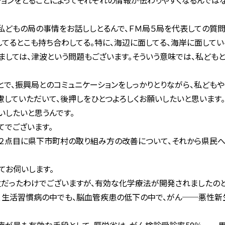
ションをとることによってそれぞれの情報が伝わりやすくなるんではな
私どもの局の事情をお話ししとるんで、ＦＭ局５局を代表しての質
てるとこも持ち合わしてる。特に、海辺に面してる、海岸に面してい
きましては、津波という問題もございます。そういう意味では、私ど
で、振興局とのコミュニケーションをしっかりとりながら、私どもや
慮していただいて、後押しをひとつよろしくお願いしたいと思います。
したいと思うんです。
でございます。
２点目に県下市町村の取り組み方の改善について、それから県民へ
てお伺いします。
だったわけでございますが、有効な化学療法が開発されましたのと
は、生活習慣病の中でも、脳血管疾患の低下の中で、がん──悪性