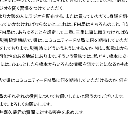
す。ＦＭにやってくださいよ」と。それで合わしていただいたら、「ああ、
ジオを聞く習慣をつけていただく。
より大勢の人にラジオを配布する、または買っていただく。身銭を切
やっていかなければならないと。これは、ＦＭ局はもちろんのこと、自
、ＦＭ局は、あらゆることを想定して二重、三重に事に備えなければな
災害協定締結で、県は、コミュニティーＦＭ局に何を期待していただ
しております。災害時にどういうふうにするんか。特に、和歌山から
可能性のある地域にあります。そういう意味では、私ども、橋本にあ
きには、ひょっとしたら橋本からいろんな情報を流すことになるかもわ
で県はコミュニティーＦＭ局に何を期待していただけるのか。何を
局のそれぞれの役割についてお伺いしたいと思うのでございます。
す。よろしくお願いします。
井嘉久藏君の質問に対する答弁を求めます。