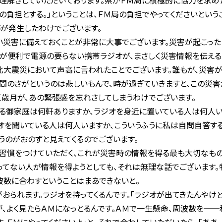
理解さしていただいております。県がＦＭ局に積極的に協力を求めた
の負担とする。」ということは、ＦＭ局の負担でやってくださいという
が発生したわけでございます。
災害に備えておくことが非常に大事でございます。災害が起こった
びが便利で電源の要らない携帯ラジオが、まさしく災害情報を伝え
東北大震災において声高に言われたことでございます。誰もが、災害が
人間のさがというのは悲しいもんで、時が過ぎていきますと、この災
く歳月が、あの緊張感を忘れさしてしまうわけでございます。
る御家庭は何軒ありますか、ラジオを身近に置いている人は何人い
オを聞いている人は何人いますか、こういうふうに私は自問自答する
うのがおのずと見えてくるのでございます。
慣をつけていただく、これが災害時の情報を得る最も大切なもの
ってない人が情報を得ようとしても、それは無理な話でございます。
波数に合わすということはまあできないと。
おられます。ラジオを持ってくるんです。「ラジオが出てきたんやけど
が、よく見たらＡＭになっとるんです。ＡＭで一生懸命、周波数を──私と