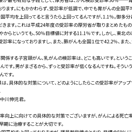
が最も有効な手段として、厚労省は、がん検診受診率50％──胃
ります。にもかかわらず、受診率が低調で、中でも胃がんの全国平均
、全国平均を上回ってると言うたら上回ってるんですが、1.1％。御多
きます。これは平成24年度の受診率の厚労省が取りまとめたもので
やからというても、50％目標値に対する11.1％です。しかし、東
受診率になっておりますし、また、肺がんも全国１位で42.2％、また、
関係する子宮頸がん、乳がんの検診率は、どこも高いです。という
もんです。男がまざるから、ずっと受診率が低くなるんですね。そうい
んです。
県は、具体的な対策について、どのようにしたらこの受診率がアップ
。
中川伸児君。
率向上に向けての具体的な対策でございますが、がんによる死亡
、早期に治療することが大切です。