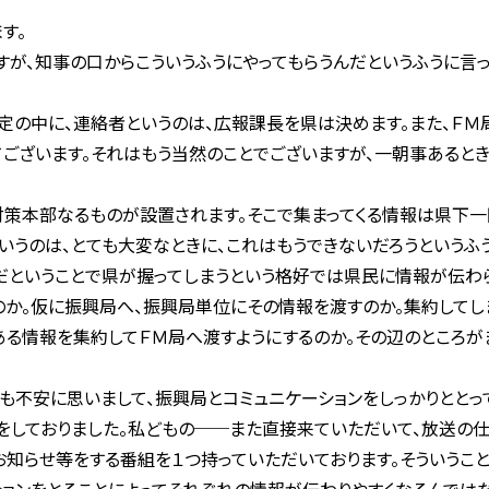
す。
が、知事の口からこういうふうにやってもらうんだというふうに言っ
の中に、連絡者というのは、広報課長を県は決めます。また、Ｆ
てございます。それはもう当然のことでございますが、一朝事あると
策本部なるものが設置されます。そこで集まってくる情報は県下一
いうのは、とても大変なときに、これはもうできないだろうというふう
だということで県が握ってしまうという格好では県民に情報が伝わ
のか。仮に振興局へ、振興局単位にその情報を渡すのか。集約してし
る情報を集約してＦＭ局へ渡すようにするのか。その辺のところが
も不安に思いまして、振興局とコミュニケーションをしっかりととっ
をしておりました。私どもの──また直接来ていただいて、放送の仕
お知らせ等をする番組を１つ持っていただいております。そういうこ