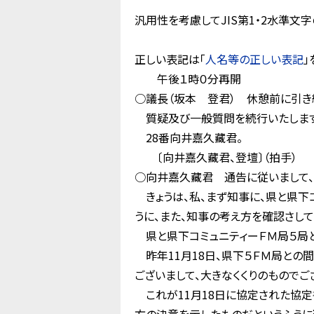
汎用性を考慮してJIS第1・2水準
正しい表記は「
人名等の正しい表記
」
午後１時０分再開
○議長（坂本 登君） 休憩前に引き
質疑及び一般質問を続行いたします
28番向井嘉久藏君。
〔向井嘉久藏君、登壇〕（拍手）
○向井嘉久藏君 通告に従いまして、
きょうは、私、まず知事に、県と県下
うに、また、知事の考え方を確認さして
県と県下コミュニティーＦＭ局５局
昨年11月18日、県下５ＦＭ局との
ございまして、大きなくくりのものでご
これが11月18日に協定された協定