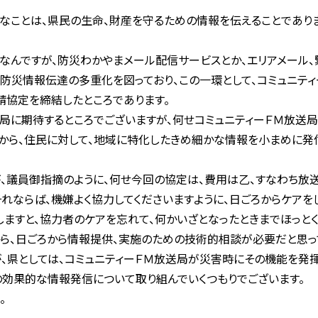
なことは、県民の生命、財産を守るための情報を伝えることであり
なんですが、防災わかやまメール配信サービスとか、エリアメール
防災情報伝達の多重化を図っており、この一環として、コミュニテ
協定を締結したところであります。
に期待するところでございますが、何せコミュニティーＦＭ放送
から、住民に対して、地域に特化したきめ細かな情報を小まめに発
議員御指摘のように、何せ今回の協定は、費用は乙、すなわち放送
れならば、機嫌よく協力してくださいますように、日ごろからケアを
しますと、協力者のケアを忘れて、何かいざとなったときまでほっとく
ら、日ごろから情報提供、実施のための技術的相談が必要だと思っ
、県としては、コミュニティーＦＭ放送局が災害時にその機能を発揮
効果的な情報発信について取り組んでいくつもりでございます。
。