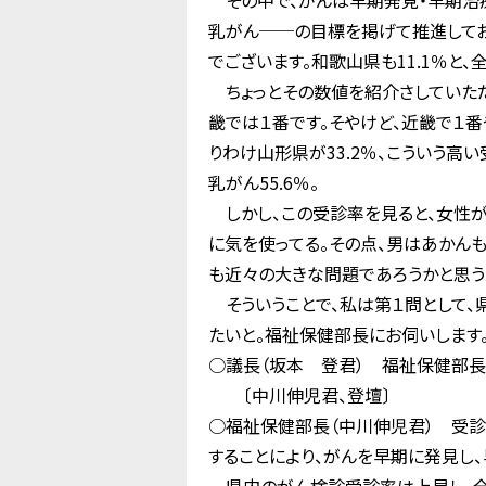
その中で、がんは早期発見・早期治療
乳がん──の目標を掲げて推進してお
でございます。和歌山県も11.1％と
ちょっとその数値を紹介さしていただ
畿では１番です。そやけど、近畿で１番
りわけ山形県が33.2％、こういう高い
乳がん55.6％。
しかし、この受診率を見ると、女性が
に気を使ってる。その点、男はあかん
も近々の大きな問題であろうかと思う
そういうことで、私は第１問として、
たいと。福祉保健部長にお伺いします
○議長（坂本 登君） 福祉保健部長
〔中川伸児君、登壇〕
○福祉保健部長（中川伸児君） 受診
することにより、がんを早期に発見し