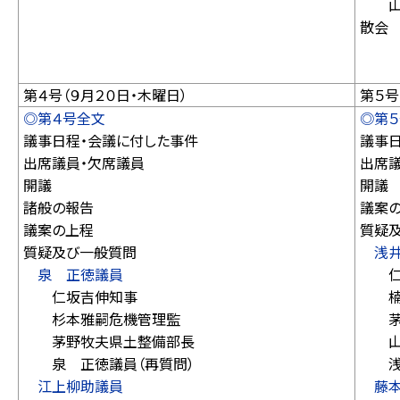
山下
散会
第４号（９月２０日・木曜日）
第５号
◎第４号全文
◎第
議事日程・会議に付した事件
議事
出席議員・欠席議員
出席
開議
開議
諸般の報告
議案
議案の上程
質疑
質疑及び一般質問
浅
泉 正徳議員
仁坂
仁坂吉伸知事
楠本
杉本雅嗣危機管理監
茅野
茅野牧夫県土整備部長
山口
泉 正徳議員（再質問）
浅井
江上柳助議員
藤