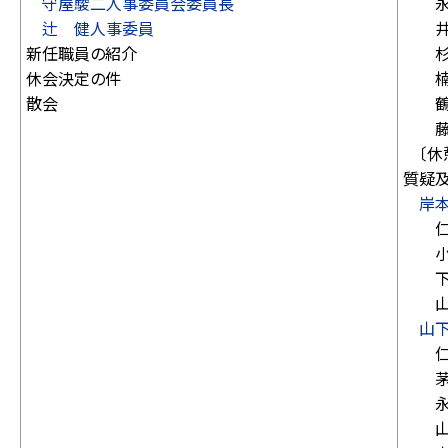
守屋駿二人事委員会委員長
永井
辻 健人事委員
井畑
新任職員の紹介
杉本
休会決定の件
楠本
散会
鶴谷
藤井
〔休憩
質疑
岸
仁坂
小濱
下林
山口
山
仁坂
茅野
永井
山口