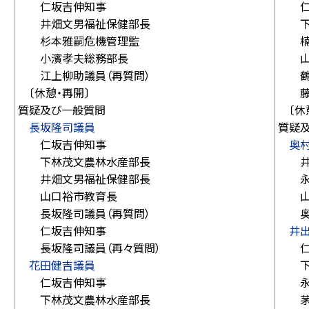
仁坂吉伸知事
仁坂
井畑文男福祉保健部長
下林
杉本雅嗣危機管理監
楠本
小濱孝夫総務部長
山口
江上柳助議員（再質問）
鶴谷
〔休憩・再開〕
藤本
質疑及び一般質問
〔休憩
長坂隆司議員
質疑
仁坂吉伸知事
奥
下林茂文農林水産部長
井畑
井畑文男福祉保健部長
永井
山口裕市教育長
山口
長坂隆司議員（再質問）
奥村
仁坂吉伸知事
井
長坂隆司議員（再々質問）
仁坂
花田健吉議員
下林
仁坂吉伸知事
永井
下林茂文農林水産部長
茅野