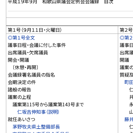
平成１９年９月 和歌山県議会定例会会議録 目次
第１号（９月１１日・火曜日）
第２号
◎第１号全文
◎第
議事日程・会議に付した事件
議事
出席議員・欠席議員
出席
開会・開議
開議
〔休憩・再開〕
議案
会議録署名議員の指名
質疑
会期決定の件
町
諸般の報告
仁坂
議案の上程
井畑
議案第115号から議案第143号まで
永井
仁坂吉伸知事（説明）
山口
就任あいさつ
藤
茅野牧夫県土整備部長
仁坂