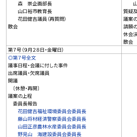
森 崇企画部長
山口
山口裕市教育長
質疑
花田健吉議員（再質問）
議案
散会
請願
休会
散会
第７号（９月２８日・金曜日）
◎第７号全文
議事日程・会議に付した事件
出席議員・欠席議員
開議
〔休憩・再開〕
議案の上程
委員長報告
花田健吉福祉環境委員会委員長
藤山将材経済警察委員会委員長
山田正彦農林水産委員会委員長
野見山 海建設委員会委員長