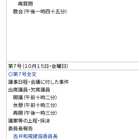
再質問
散会（午後一時四十五分）
第７号（１０月１５日・金曜日）
◎第７号全文
議事日程・会議に付した事件
出席議員・欠席議員
開議（午前十時二分）
休憩（午前十時三分）
再開（午後一時三分）
議案等の上程・採決
委員長報告
吉井和視建設委員長