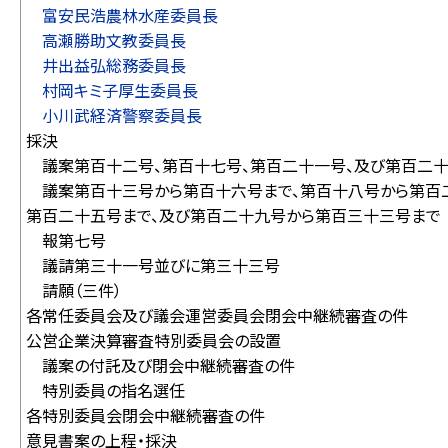
富安民浩農林水産委員長
高瀬勝助文教委員長
井出益弘総務委員長
村岡キミ子厚生委員長
小川武経済警察委員長
採決
議案第百十二号、第百十七号、第百二十一号、及び第百二
議案第百十三号から第百十六号まで、第百十八号から第百二
第百二十五号まで、及び第百二十九号から第百三十三号まで
報第七号
議請第三十一号並びに第三十三号
請願（三件）
各常任委員会及び議会運営委員会閉会中継続審査の件
公営企業決算審査特別委員会の設置
議案の付託及び閉会中継続審査の件
特別委員の指名選任
各特別委員会閉会中継続審査の件
意見書案の上程・採決