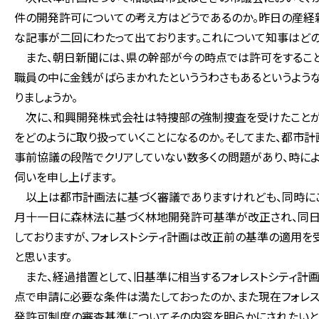
件の開発許可についての考え方はどうであるのか。昨日の産経
な記事が二回にわたって出ております。これについて知事はどの
また、朝日新聞には、県の幹部が今の時点では許可をすること
職員の中に金銭がばらまかれたといううわさもあるというよう
りましょうか。
次に、和興開発株式会社は特捜部の強制捜査を受けたことが
をどのように取り扱っていくことになるのか。そしてまた、都市
事前協議の段階でクリアしていない数多くの問題があり、時によ
伺いを申し上げます。
以上は都市計画法に基づく審議でありますけれども、同時にこ
月十一日に森林法に基づく林地開発許可基準が改正され、同日
しておりますが、フォレストシティ計画は改正前の基準の適用を
と思います。
また、経過措置として、旧基準に相当するフォレストシティ計
点で申請に必要な条件は満たしておったのか、また現在フォレ
発許可制度の審査基準についてその内容を明らかにされたいと