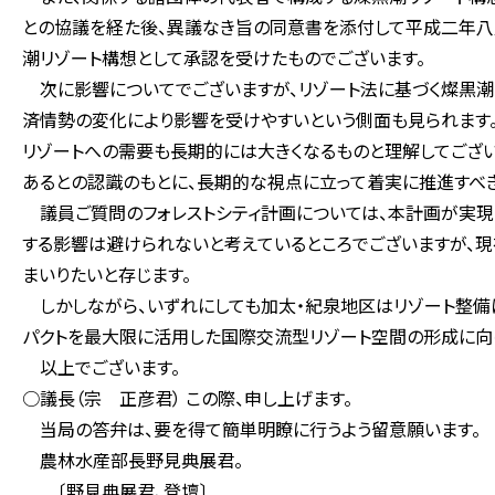
との協議を経た後、異議なき旨の同意書を添付して平成二年八
潮リゾート構想として承認を受けたものでございます。
次に影響についてでございますが、リゾート法に基づく燦黒潮
済情勢の変化により影響を受けやすいという側面も見られます。
リゾートへの需要も長期的には大きくなるものと理解してござ
あるとの認識のもとに、長期的な視点に立って着実に推進すべき
議員ご質問のフォレストシティ計画については、本計画が実現
する影響は避けられないと考えているところでございますが、現
まいりたいと存じます。
しかしながら、いずれにしても加太・紀泉地区はリゾート整備
パクトを最大限に活用した国際交流型リゾート空間の形成に向
以上でございます。
○議長（宗 正彦君） この際、申し上げます。
当局の答弁は、要を得て簡単明瞭に行うよう留意願います。
農林水産部長野見典展君。
〔野見典展君、登壇〕