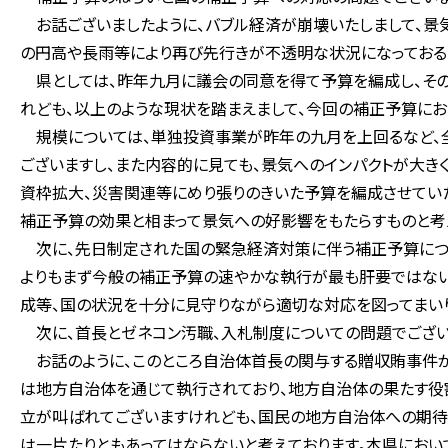
お話ございましたように、バブル経済が崩壊いたしまして、景
の円高や長雨等により再び先行きが不透明な状況になっておる
県としては、昨年九月に議会の同意を得て予算を編成し、その
れども、以上のような現状を踏まえまして、今回の補正予算に
規模については、単独投資事業が昨年の九月を上回るなど、
ございますし、また内容的に見ても、景気へのインパクトが大
資枠拡大、災害関連等にめり張りのきいた予算を編成させてい
補正予算の効果と相まって景気への好影響をもたらすものと考
次に、先日制定された国の緊急経済対策に伴う補正予算につ
よりもまず今般の補正予算の速やかな執行が最も肝要ではない
成等、国の状況を十分に見守りながら適切な対応を図ってまいり
次に、首長とゼネコン汚職、入札制度についての問題でござい
お話のように、このところ自治体首長の関与する贈収賄事件が
は地方自治体を通じて執行されており、地方自治体の果たす役
立が叫ばれてございますけれども、国民の地方自治体への期待
は一片たりともあってはならないと考えております。本県におい