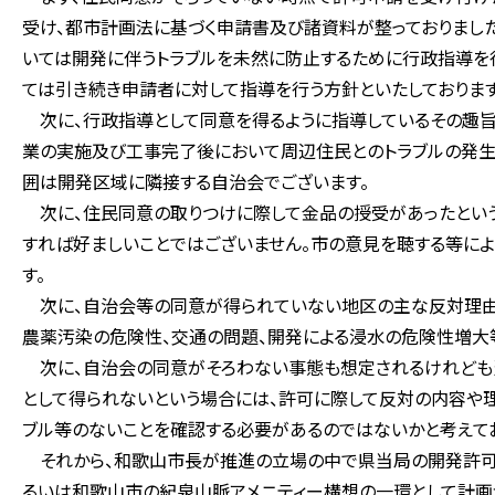
受け、都市計画法に基づく申請書及び諸資料が整っておりまし
いては開発に伴うトラブルを未然に防止するために行政指導を
ては引き続き申請者に対して指導を行う方針といたしております
次に、行政指導として同意を得るように指導しているその趣旨
業の実施及び工事完了後において周辺住民とのトラブルの発生
囲は開発区域に隣接する自治会でございます。
次に、住民同意の取りつけに際して金品の授受があったという
すれば好ましいことではございません。市の意見を聴する等によ
す。
次に、自治会等の同意が得られていない地区の主な反対理由で
農薬汚染の危険性、交通の問題、開発による浸水の危険性増大
次に、自治会の同意がそろわない事態も想定されるけれども当
として得られないという場合には、許可に際して反対の内容や
ブル等のないことを確認する必要があるのではないかと考えてお
それから、和歌山市長が推進の立場の中で県当局の開発許可
るいは和歌山市の紀泉山脈アメニティー構想の一環として計画