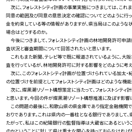
次に、フォレストシティ計画の事業実施につきましては、これ
同意の範囲及び同意の意思決定の確認についてどのように行っ
金を約束している等の情報がありますが、県当局はこのような
場合はどうするのか。
今後につきまして、フォレストシティ計画の林地開発許可申請
査状況と審査期間について回答されたいと思います。
これもまた新聞、テレビ等で既に報道されているように、大阪
査を行っているが、林地開発許可に対する影響をどのように考え
次に、このフォレストシティ計画が位置づけられている加太・
の位置づけを前提としてフォレストシティ計画はどのような機能
次に、燦黒潮リゾート構想策定に当たって、フォレストシティ
と思います。今回の件が燦黒潮リゾート構想推進に及ぼす影響
この問題の最後に、和歌山県の県金庫であり指定金融機関で
おりであります。これは県内の一番柱となる銀行でありまして、
たがって、私はこの紀陽銀行の監督指導は大蔵省にあるという
のかということに対して県は重大な関心を持っておらなければな