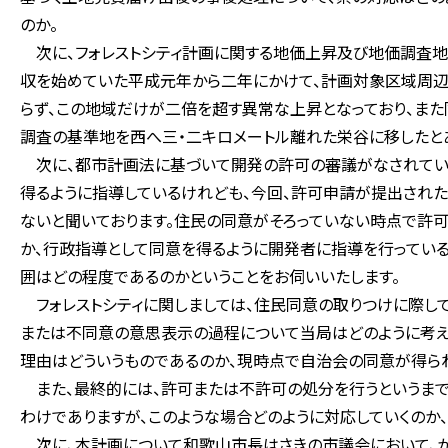
のか。
次に、フォレストシティ計画に関する地価上昇及び地価調査地
収を始めていた平成元年から二年にかけて、計画対象区域周辺
らず、この地域だけが二倍を超す異常な上昇となっており、また
調査の基準地を西へ三・二キロメートル離れた栄谷に移したと
次に、都市計画法に基づいて開発の許可の審議がなされていく
得るように指導しているけれども、今回、許可申請が提出された
ないと聞いております。住民の同意がそろっていない時点で許
か、行政指導として同意を得るように開発者に指導を行ってい
囲はどの程度であるのかということをお伺いいたします。
フォレストシティに関しましては、住民同意の取りつけに際し
または不同意の意思表示の過程について当局はどのように考え
理由はどういうものであるのか、現時点で自治会の同意が得ら
また、最終的には、許可または不許可の処分を行うというま
わけでありますが、このような場合どのように対応していくのか
次に、本計画について和歌山市長はさきの市議会において、か