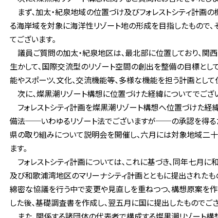
まず、加太・紀泉地域の位置づけ及びフォレストシティ計画の
る海岸域を対象に海洋性リゾート地の形成を目指したもので、
てございます。
議員ご質問の加太・紀泉地区は、最北部に位置しており、関
生かして、国際交流型のリゾート空間の創出を整備の目標として
能やスポーツ、文化、交流機能等、多様な機能を担う計画として
次に、燦黒潮リゾート構想に位置づけた経緯についてでござい
フォレストシティ計画を燦黒潮リゾート構想へ位置づけた経
備法──いわゆるリゾート法でございますが──の承認を得る
県の取り組みについて説明会を開催し、六月には対象地域二十
ます。
フォレストシティ計画については、これに基づき、同年七月に
及び和歌浦湾地区のマリーナシティ計画とともに提出されたも
綿密な協議を行う中で変更や見直しを重ねつつ、構想原案を作
した後、基礎調査書を作成し、翌五月に国に提出したものでござ
また、関係する諸団体の代表者で構成する燦黒潮リゾート構