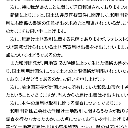
次に、特に我が県のことに関して連日報道されておりますフォ
新聞によりますと、国土法違反容疑事件に関連して、和興開発
県にも関係の書類の任意提出を求めたと報道されているが、こ
のか、まずお伺い申し上げます。
次に、無届け土地取引に関する見解でありますが、フォレスト
づき義務づけられている土地売買届け出書を提出しないまま、
点についてはどうであるのか。
また和興開発が、用地買収の時期によって生じた価格の差を
り、国土利用計画法によって土地の上限価格が制限されていた
ておりますがどうであるのか、お伺いを申し上げます。
次に、前企画部長が計画地内に所有していた和歌山市六十谷
たということでありますが、当人からの届け出書は提出されてい
次に、本件の無届け取引に関する調査についてであります。
和興開発株式会社の無届け土地取引に関するうわさが取りざ
調査を行わなかったのか、この点についてお伺いを申し上げま
基づく土地売買届け出後の事後処理について、県の対応はどの