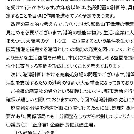
を受けて行っております。六年度以降は、施設配置の計画等、
定することを目標に作業を進めていく予定であります。
改定の基本的な考え方でございますが、和歌山下津港の港湾
見定める必要がございます。港湾の機能は物流、生活、産業に
まえつつ、大阪湾のゲートウエーに位置するという条件を生かす
阪湾諸港を補完する港湾としての機能の充実を図っていくこと
より豊かな生活空間を形成し、市民に快適で親しめる空間を提
性化に寄与する空間を形成していくことを考えております。
次に、港湾計画における廃棄処分場の問題でございます。港湾
活動を支援するための港湾の役割が大変重要になってきており
ご指摘の廃棄物の処分という問題についても、都市活動を行
確保が難しいと聞いておりますので、今回の港湾計画の改定に
廃棄物処分場を港湾計画に位置づけるためには、処理対象地
要があり、関係部局とも十分調整をしながら検討してまいりたい
○議長（宗 正彦君） 企画部長佐武廸生君。
〔佐武廸生君、登壇〕