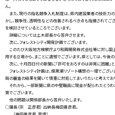
ん。
また、現行の指名競争入札制度は、県内建設業者の技術力の向
かし、競争性、透明性などの改善されるべき点も指摘されてご
を検討させているところでございます。
詳細については土木部長から答弁させます。
次に、フォレストシティ開発計画でございます。
このたび大阪地方検察庁より和興開発株式会社等に対し国土
用する立場から、まことに遺憾でございます。県としては、今後
次に、十月四日付の新聞に「許可をおろすのは非常に困難」と
フォレストシティ計画は、燦黒潮リゾート構想の一環でござい
局の審査の結果を聞いて慎重に対処してまいりたいと考えており
それから、一部新聞に県の中堅職員に現金が配られたとうわさ
第でございます。
他の問題は関係部長から答弁いたします。
○議長（宗 正彦君） 出納長梅田善彦君。
〔梅田善彦君、登壇〕