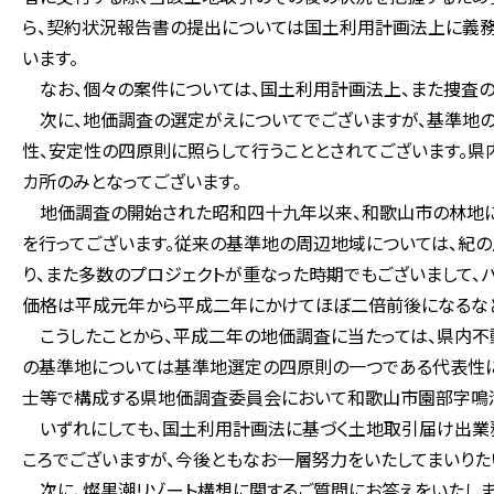
ら、契約状況報告書の提出については国土利用計画法上に義務
います。
なお、個々の案件については、国土利用計画法上、また捜査の
次に、地価調査の選定がえについてでございますが、基準地の
性、安定性の四原則に照らして行うこととされてございます。
カ所のみとなってございます。
地価調査の開始された昭和四十九年以来、和歌山市の林地に
を行ってございます。従来の基準地の周辺地域については、紀
り、また多数のプロジェクトが重なった時期でもございまして、
価格は平成元年から平成二年にかけてほぼ二倍前後になるなど
こうしたことから、平成二年の地価調査に当たっては、県内
の基準地については基準地選定の四原則の一つである代表性に
士等で構成する県地価調査委員会において和歌山市園部字鳴
いずれにしても、国土利用計画法に基づく土地取引届け出業
ころでございますが、今後ともなお一層努力をいたしてまいりた
次に、燦黒潮リゾート構想に関するご質問にお答えをいたしま