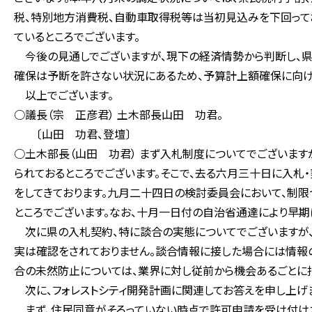
税、特別地方消費税、自動車取得税等は当初見込みを下回って
ているところでございます。
今後の見通しでございますが、現下の経済情勢から判断し、
確保は予断を許さない状況にあるため、予算計上額確保に向け
以上でございます。
○議長（宗 正彦君） 土木部長山田 功君。
〔山田 功君、登壇〕
○土木部長（山田 功君） まず入札制度についてでございま
られておるところでございます。そこで、去る六月三十日に入札
をしてきております。九月二十四日の検討委員会において、制
ところでございます。なお、十月一日付の自治省通達により早期
次に県の入札契約、特に談合の実態についてでございますが、
実は確認をされておりません。談合情報に接した場合には情報の
合の未然防止については、業界に対し従前から機会あるごとに指
次に、フォレストシティ開発計画に関連してお答えを申し上げ
まず、住民同意がそろっていない時点で許可申請を受け付けた