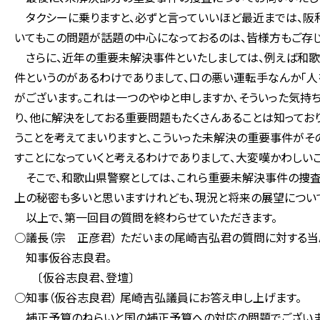
タクシーに乗りますと、必ずと言っていいほど最近までは、阪
いてもこの問題が話題の中心になっておるのは、皆様方もご存じ
さらに、近年の重要未解決事件といたしましては、例えば和
件というのがあるわけでありまして、口の悪い運転手なんか「人
がございます。これは一つのやゆと申しますか、そういった気持
り、他に解決をしておる重要問題もたくさんあることは知ってお
うことを考えてまいりますと、こういった未解決の重要事件がそ
すことになっていくと考えるわけでありまして、大変嘆かわしいこ
そこで、和歌山県警察としては、これら重要未解決事件の捜査
上の秘密も多いと思いますけれども、現況と将来の展望につい
以上で、第一回目の質問を終わらせていただきます。
○議長（宗 正彦君） ただいまの尾崎吉弘君の質問に対する当
知事仮谷志良君。
〔仮谷志良君、登壇〕
○知事（仮谷志良君） 尾崎吉弘議員にお答え申し上げます。
補正予算のねらいと国の補正予算への対応の問題でございま