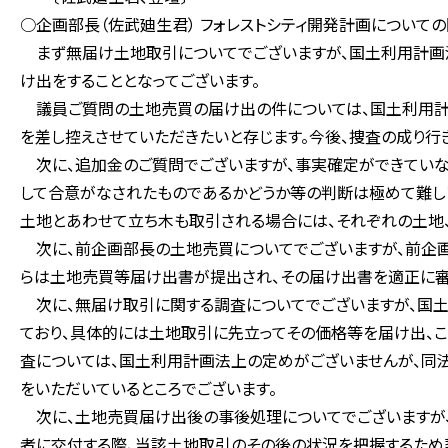
○企画部長（佐武廸生君） フォレストシティ開発計画について
まず無届け土地取引についてでございますが、国土利用計画
け出をすることとなってございます。
議員ご質問の土地売買の届け出の件については、国土利用計画
を差し控えさせていただきたいと存じます。今後、捜査の成り行
次に、追加金のご質問でございますが、事実確定ができていな
して合意がなされたものであるかどうか等の判断は極めて難し
土地とあわせて立ち木も取引される場合には、それぞれの土地
次に、前企画部長の土地売買についてでございますが、前企画
らは土地売買等届け出書が提出され、その届け出書を適正に審
次に、無届け取引に関する調査についてでございますが、国
ており、具体的には土地取引に先立ってその価格等を届け出、こ
査については、国土利用計画法上の定めがございませんが、同
をいただいているところでございます。
次に、土地売買届け出後の事後処理についてでございますが
者に交付する際、当該土地取引のその後の状況を把握するため