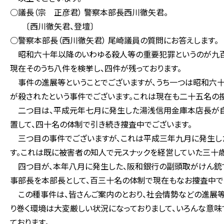
○議長（宗 正彦君） 警察本部長西川徹矢君。
〔西川徹矢君、登壇〕
○警察本部長（西川徹矢君） 尾崎議員の質問にお答えします。
昭和六十年以降のいわゆる殺人等の重要犯罪というのが九百
現在そのうち八件を検挙し、四件が残っております。
事件の進展等ということでございますが、うち一つは昭和六
が殺されたという事件でございます。これは現在も二十五名の捜
二つ目は、平成元年七月に発生した湯浅信用金庫本店長が自
置して、四十名の体制で引き続き捜査中でございます。
三つ目の事件でございますが、これは平成三年九月に発生し
す。これは既に被害者の知人で元スナックを経営していた三十
四つ目が、本年八月に発生した、阪和銀行の副頭取がけん銃で
事部長を本部長として、百三十名の体制で現在もなお捜査中で
この種事件は、皆さんご案内のとおり、社会情勢などの進展等
り巻く環境は大変厳しい状況になっておりまして、いろんな意
ております。