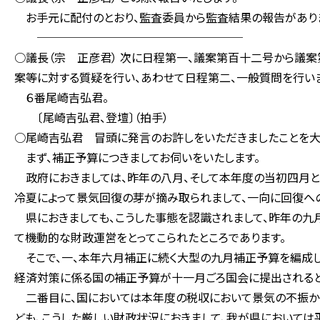
お手元に配付のとおり、監査委員から監査結果の報告がありま
──────────────────
○議長（宗 正彦君） 次に日程第一、議案第百十二号から議
案等に対する質疑を行い、あわせて日程第二、一般質問を行いま
６番尾崎吉弘君。
〔尾崎吉弘君、登壇〕（拍手）
○尾崎吉弘君 冒頭に発言のお許しをいただきましたことを大
まず、補正予算につきましてお伺いをいたします。
政府におきましては、昨年の八月、そして本年度の当初四月と
冷夏によって景気回復の芽が摘み取られまして、一向に回復へ
県におきましても、こうした事態を認識されまして、昨年の九
て機動的な財政運営をとってこられたところであります。
そこで、一、本年六月補正に続く大型の九月補正予算を編成し
経済対策に係る国の補正予算が十一月ごろ国会に提出されると
二番目に、国においては本年度の税収において景気の不振か
ども、こうした厳しい財政状況におきまして、我が県において