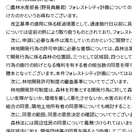
○農林水産部長（野見典展君） フォレストシティ計画について
けたのかというお尋ねでございます。
改正基準の適用に係る経過措置として、通達施行日以前に具
については従前の例により取り扱うものとされており、フォレス
次に、申請に必要な条件は満たしていたのかというご質問でご
林地開発行為の許可申請に必要な書類については、森林法第八
て開発行為に係る森林の位置図、三つとして区域図、四つとし
行為の施行の妨げとなる権利を有する者の相当数の同意を得て
謄本となってございます。本件フォレストシティ計画については
次に、林地開発許可制度の審査基準についてでございます。
林地開発許可制度は、森林を対象とする開発行為に対して森
しい支障がないか、環境を著しく悪化させないか、水害のおそれ
組合の同意、隣地土地所有者の同意等についても検討すること
次に、同意の範囲、同意の意思決定の確認についてでございま
森林法には周辺住民の同意について義務づけられてはいません
係区域内に加え、関係団体等の同意を得るよう指導してござい