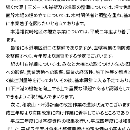
続く水深十三メートル岸壁及び埠頭の整備については、埋立免
面貯木場の埋め立てについては、木材関係者と調整を重ね、基
に事業着手を図りたいと考えております。
本港雑賀崎地区の埋立事業については、平成二年度より着手
ます。
最後に本港地区港口の整備でありますが、直轄事業の南防波
を整備すべく、今年度より調査をする予定でございます。
紀の川右岸線については、みなと大橋との取りつけ方法の概
への影響、農業活動への影響、事業の経済性、施工性等を観点と
く航空測量等を行っており、その後、基本設計に入る予定であ
山下津港の機能を向上する上で重要な課題であると認識をし
できるように取り組んでまいります。
次に、和歌山下津港計画の改定作業の進捗状況でございます
成三年度より次期改定に向け作業に着手しているところであり
平成三年度には基礎資料の収集を行い、平成四年度には和歌
ました。平成五年度は将来の整備目標の設定や港内の基本的な