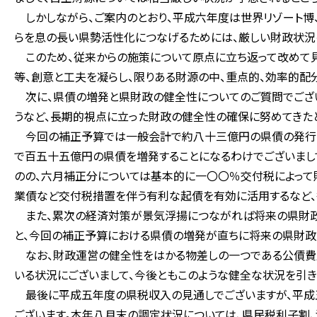
しかしながら、ご案内のとおり、平成六年度は世界リゾート博
らを息の長い県勢活性化につなげるためには、厳しい財政状況
このため、従来からの施策について原点に立ち返って改めて
等、創意と工夫を凝らし、限りある財源の中、重点的、効率的配
次に、県債の増発と県財政の健全性についてのご質問でござ
うなど、長期的視点に立った財政の健全性の確保に努めてきたと
今回の補正予算では一般会計で約八十三億円の県債の発行を
で百五十五億円の県債を増発することになるわけでございまし
のの、六月補正分については基本的に一〇〇％交付税によって
業債など交付税措置を伴う有利な起債を有効に活用するなど、
また、累次の経済対策が景気浮揚につながれば将来の県財政
と、今回の補正予算における県債の増発が直ちに将来の県財政
なお、財政運営の健全性をはかる物差しの一つである公債費比
いる状況にございまして、今後ともこのような健全な状況を引き
最後に平成五年度の県税収入の見通しでございますが、平成
ございます。本年八月末の調定状況については、県民税利子割