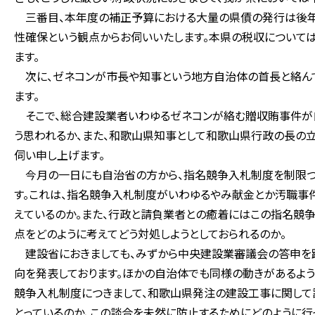
三番目、本年度の補正予算における大量の県債の発行は後年
性確保という観点からお伺いいたします。本県の税収について
ます。
次に、ゼネコンが市長や知事という地方自治体の首長と絡んで
ます。
そこで、総合建設業者いわゆるゼネコンが絡む贈収賄事件が自
う思われるか、また、和歌山県知事として和歌山県行政の長の立
伺い申し上げます。
今月の一日にも自治省の方から、指名競争入札制度を制限つ
す。これは、指名競争入札制度がいわゆるやみ献金とか汚職事
えているのか。また、行政と請負業者との癒着にはこの指名競
点をどのように考えてどう対処しようとしておられるのか。
建設省におきましても、みずから中央建設業審議会の答申を
向を発表しております。ほかの自治体でも同様の動きがあるよう
競争入札制度につきまして、和歌山県発注の建設工事に関して
とっているのか、この談合を未然に防止するためにどのように行