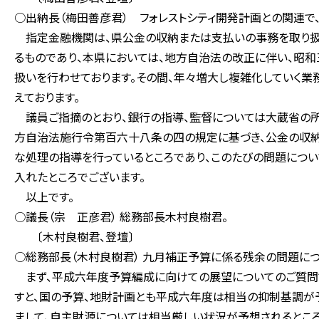
○出納長（梅田善彦君） フォレストシティ開発計画との関連で
指定金融機関は、県公金の収納または支払いの事務を取り扱
るものであり、本県においては、地方自治法の改正に伴い、昭
扱いを行わせております。その間、年々増大し複雑化していく業
えております。
議員ご指摘のとおり、銀行の指導、監督については大蔵省の所
方自治法施行令第百六十八条の四の規定に基づき、公金の収
な処理の指導を行っているところであり、このたびの問題につ
入れたところでございます。
以上です。
○議長（宗 正彦君） 総務部長木村良樹君。
〔木村良樹君、登壇〕
○総務部長（木村良樹君） 九月補正予算に係る残余の問題につ
まず、平成六年度予算編成に向けての展望についてのご質問
すと、国の予算、地財計画とも平成六年度は相当の抑制基調が
まして、自主財源については相当厳しい状況が予想されるところ