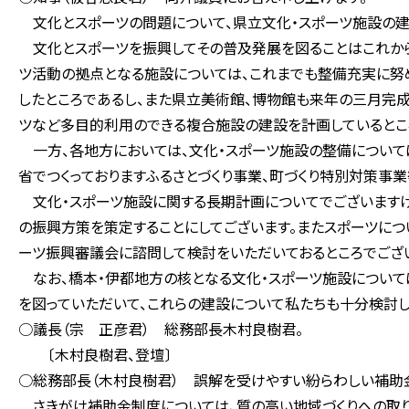
文化とスポーツの問題について、県立文化・スポーツ施設の建
文化とスポーツを振興してその普及発展を図ることはこれから
ツ活動の拠点となる施設については、これまでも整備充実に努め
したところであるし、また県立美術館、博物館も来年の三月完
ツなど多目的利用のできる複合施設の建設を計画しているとこ
一方、各地方においては、文化・スポーツ施設の整備について
省でつくっておりますふるさとづくり事業、町づくり特別対策事
文化・スポーツ施設に関する長期計画についてでございますけ
の振興方策を策定することにしてございます。またスポーツにつ
ーツ振興審議会に諮問して検討をいただいておるところでござ
なお、橋本・伊都地方の核となる文化・スポーツ施設について
を図っていただいて、これらの建設について私たちも十分検討し
○議長（宗 正彦君） 総務部長木村良樹君。
〔木村良樹君、登壇〕
○総務部長（木村良樹君） 誤解を受けやすい紛らわしい補助
さきがけ補助金制度については、質の高い地域づくりへの取り