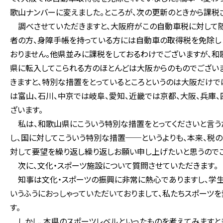
歌山ナンバーに変えました。ところが、次の更新のときから課税さ
調べさせていただきますと、大阪府がこの自動車税に対して随
者の方、身障手帳を持っている方には自動車の取得税を免除し
おりません。他県並みに課税をしておるわけでございますが、和
県に転入してこられる方のほとんどは大阪からのものでございま
きますと、特別な措置をとっているところというのは大阪だけで
は富山、石川、中京では岐阜、愛知、近畿では京都、大阪、兵庫
ざいます。
私は、和歌山県にこういう特別な措置をとってくださいと言うだ
し、国に対してこういう特別な措置──というよりも、本来、税
対して要望を繰り返し繰り返しお願い申し上げたいと思うのでご
次に、文化・スポーツ施設について質問させていただきます。
知事は文化・スポーツの振興に非常に熱心でありますし、学生
いうふうにおっしゃっていただいておりまして、私たちスポーツ
す。
しかし、本県のスポーツレベルといったものを考えてみますと