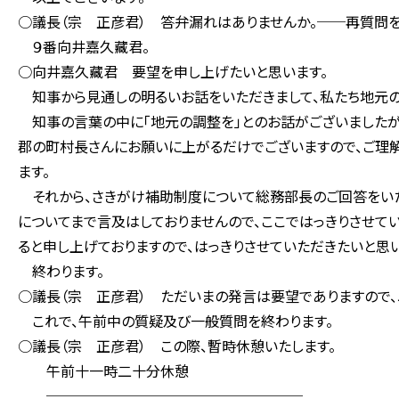
○議長（宗 正彦君） 答弁漏れはありませんか。──再質問を
９番向井嘉久藏君。
○向井嘉久藏君 要望を申し上げたいと思います。
知事から見通しの明るいお話をいただきまして、私たち地元の
知事の言葉の中に「地元の調整を」とのお話がございましたが
郡の町村長さんにお願いに上がるだけでございますので、ご理
ます。
それから、さきがけ補助制度について総務部長のご回答をいた
についてまで言及はしておりませんので、ここではっきりさせて
ると申し上げておりますので、はっきりさせていただきたいと思い
終わります。
○議長（宗 正彦君） ただいまの発言は要望でありますので
これで、午前中の質疑及び一般質問を終わります。
○議長（宗 正彦君） この際、暫時休憩いたします。
午前十一時二十分休憩
──────────────────