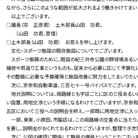
ながら、さらにこのような範囲が拡大されるよう働きかけてまい
以上でございます。
○議長（宗 正彦君） 土木部長山田 功君。
〔山田 功君、登壇〕
○土木部長（山田 功君） お答えを申し上げます。
文化・スポーツ施設の既存施設についてでございます。
スポーツ振興のために、既設の紀三井寺公園の野球場あるい
補修や若返り工事というものも、従来から必要に応じて予算化
その整備に必要な予算確保と施設改善に努力をしてまいりたい
次に、京奈和自動車道、三百七十一号バイパスでございます。
地元説明については、両路線とも字区ごとに区の三役あるいは
い設置、用地交渉という手順になるわけでございますが、京奈
五区において三役への説明会を終え、一部既に用地交渉に入っ
一部、東家、小原田、市脇区は、この両路線の交差点に当たり
を要し、説明会がおくれておるわけでございますが、整理でき次
次に、公図の確認に関係して職員の増員ということでございま