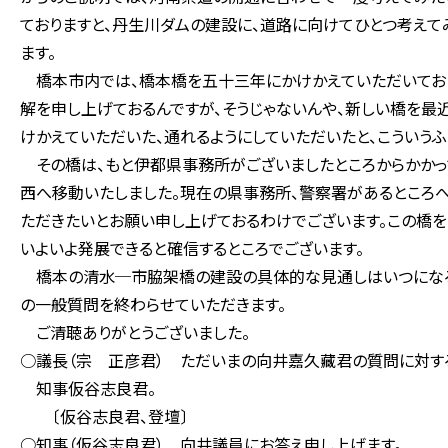
ておりますと、丹生川ダムの建設に、道路に向けてひとつ考えて
ます。
橋本市内では、橋本橋を五十三年にかけかえていただいてお
解を申し上げておるんですが、そうじゃないんや、新しい橋を最
けかえていただいた、通れるようにしていただいたと、こういうふ
その橋は、もと伊都県事務所がございましたところからかかっ
西へ移動いたしました。現在の県事務所、警察署があるところ
ただきたいとお願い申し上げておるわけでございます。この橋
いよいよ発展できると確信するところでございます。
橋本の清水─市脇架橋の建設の具体的な見通しはいつになるの
の一般質問を終わらせていただきます。
ご清聴ありがとうございました。
○議長（宗 正彦君） ただいまの向井嘉久藏君の質問に対す
知事仮谷志良君。
〔仮谷志良君、登壇〕
○知事（仮谷志良君） 向井議員にお答え申し上げます。