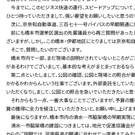
今までに、このビジネス快速の運行、スピードアップについてＪ
ひとつ持っていただきまして、強い要望をお願いしたいと思うの
次に、京奈和自動車道、三百七十一号バイパスの早期開通に向
前にも橋本市選挙区選出の先輩議員から再三質問があったと聞
ざいますが、しかし、この橋本・伊都地区にとりましては京奈和
そこで、質問したいのでございます。
橋本市内で一部、まだ現場の説明がされていないところがござ
があるわけでございまして、基本的な考えがまとまっておるなら
第二点といたしまして、公図の確認、公図と現場との照合が要
かかるかわからんという仕事でございます。外部委託をしていた
いただくなりしまして、公図との照合を急いでいただきたいと思
それからもう一点、一番大事なことでございますが、予算の獲得
算の獲得に全力を傾注していただきたいと、お願い申し上げます
最後になりますが、橋本市内の清水─市脇架橋の早期実現につ
清水─市脇架橋の建設につきましては、地元で促進協議会が十
からのご説明では、河南県道の開通に合わせて一度考えてみた