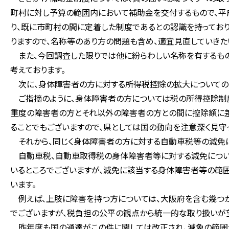
町村に対し予算の範囲内において補助金を交付するもので、平
り、既に市町村の間に定着した制度であるとの認識を持ってお
りますので、名称等のあり方の問題も含め、適宜見直していきた
また、今回調査した限りでは他に紛らわしい名称を有するもの
考えております。
次に、身体障害者の方に対する所得税控除の拡大についての
ご指摘のように、身体障害者の方については税の所得控除制
重度の障害者の方とそれ以外の障害者の方との間に控除額に差
ることでもございますので、県としては国の動向を注意深く見守
それから、同じく身体障害者の方に対する自動車税等の減免に
自動車税、自動車取得税の身体障害者等に対する減免につい
いるところでございますが、減免に該当する身体障害者等の範囲
います。
例えば、上肢に障害を持つ方については、大阪府を含む幾つか
でございますが、税負担の公平の観点から統一的な取り扱いが望
昨年度も国の通達がこの件に関しては改正され、減免の範囲が