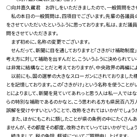
○向井嘉久藏君 お許しをいただきましたので、一般質問をさ
私の本日の一般質問は、四項目でございます。先輩の各議員の
をさせていただいたというふうに思っております。私は、まだ議
問をさせていただきます。
まず初めに、名称の変更でございます。
せんだって、新聞に目を通しておりますと「さきがけ補助制度
考え方に対して補助を出すんだと、こういうふうに決められてい
は非常に結構なことだと考えておりますが、中央政界の再編によ
以前にも、国の選挙の大きなスローガンにされておりました標
とを記憶しております。この「さきがけ」という名称を使うこと
とによりまして、新聞を見ていてあれっと思う人は私一人ではな
らの特別な補助であるのかなと、こう思われる方も県民百八万
誤解を受けやすいということで、改称をされてはいかがでしょう
また、ほかにもこれに類したことが県の条例の中にたくさんあ
ませんが、その都度その都度、改称されていってはいかがでしょ
続きまして、税の免除、軽減についてご質問申し上げます。