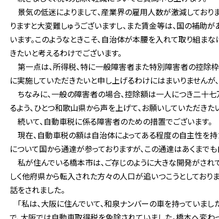
景気の低迷によりまして、産業界の雇用人数が激減しておりま
りますと大変難しゅうございますし、また賃金等は、国の補助が
います。このようなときこそ、自治体が本腰を入れて取り組まな
きたいと考えるわけでございます。
第一点は、所得税、特に一般障害者また特別障害者の控除枠の
に実施していただきたいと申し上げるわけにはまいりませんが、
ちなみに、一般の障害者の場合、控除額は一人につき二十七万
るよう、ひとつ和歌山県から声を上げて、お願いしていただきた
続いて、自動車税に係る障害者のための措置でございます。
現在、自動車税の額は自治体によってある程度の自主性を持
について国から通達が参っておりますが、この通達はあくまでも
私が住んでいる橋本市は、ご存じのように大きな開発がされて
しく他府県から転入された方々の人口が追いつこうとしておりま
話をされました。
「私は、大阪に住んでいて、和泉ナンバーの車を持っていまし
で、大阪では自動車取得税を免除されていました。橋本へ変わっ