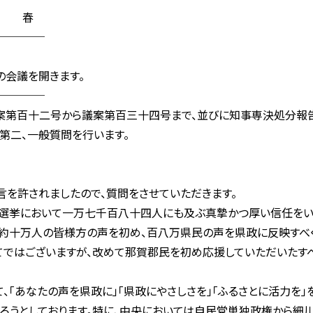
良 春
────
の会議を開きます。
────
議案第百十二号から議案第百三十四号まで、並びに知事専決処分報
第二、一般質問を行います。
を許されましたので、質問をさせていただきます。
選挙において一万七千百八十四人にも及ぶ真摯かつ厚い信任を
民約十万人の皆様方の声を初め、百八万県民の声を県政に反映すべ
てではございますが、改めて那賀郡民を初め応援していただいたす
「あなたの声を県政に」「県政にやさしさを」「ふるさとに活力を」
ろうとしております。特に、中央においては自民党単独政権から細