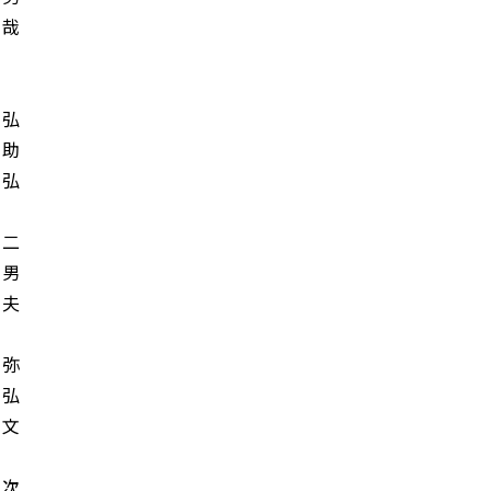
哉
弘
助
弘
二
男
夫
弥
弘
文
子
次