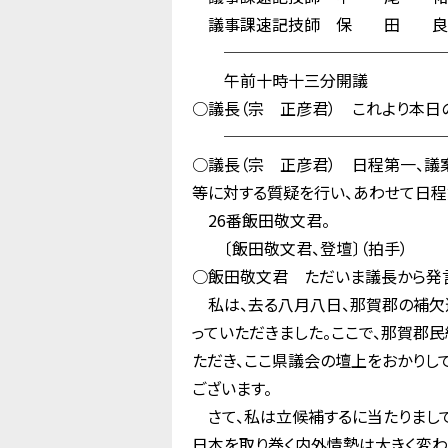
議事課速記技師 保 田 
──────────────
午前十時十三分開議
○議長（宗 正彦君） これより本日
──────────────
○議長（宗 正彦君） 日程第一、
等に対する質疑を行い、あわせて日程
26番飯田敬文君。
〔飯田敬文君、登壇〕（拍手）
○飯田敬文君 ただいま議長から発言
私は、去る八月八日、那賀郡の補欠
っていただきました。ここで、那賀郡
ただき、ここ県議会の壇上をおかりし
ございます。
さて、私は立候補するに当たりまして、
日本を取り巻く内外情勢は大きく変わ