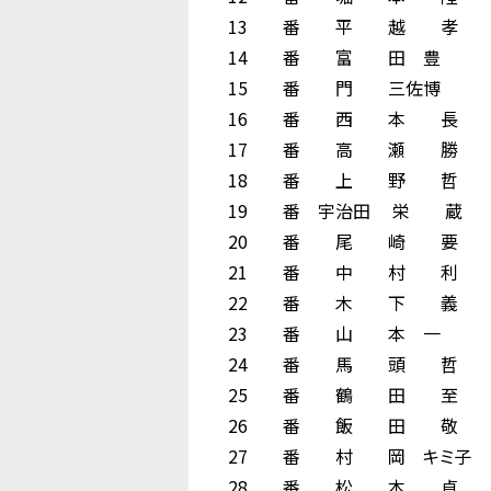
13 番 平 越 孝 
14 番 富 田 豊
15 番 門 三佐博
16 番 西 本 長 
17 番 高 瀬 勝 
18 番 上 野 哲 
19 番 宇治田 栄 蔵
20 番 尾 崎 要 
21 番 中 村 利 
22 番 木 下 義 
23 番 山 本 一
24 番 馬 頭 哲 
25 番 鶴 田 至 
26 番 飯 田 敬 
27 番 村 岡 キミ
28 番 松 本 貞 