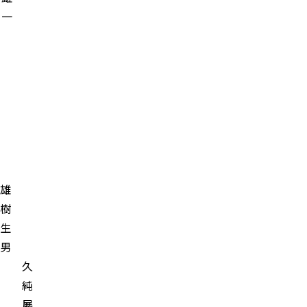
一
雄
樹
生
男
弘 久
清 純
典 展