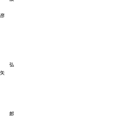
彦
清 弘
矢
一 郎