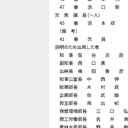
47 番 浜 口 矩 
欠 席 議 員（一人）
45 番 浜 本 収
〔備 考〕
41 番 欠 員
説明のため出席した者
知 事 仮 谷 志 良
副知事 西 口 勇
出納長 梅 田 善 彦
知事公室長 中 西 伸 
総務部長 木 村 良 
企画部長 佐 武 廸 
民生部長 南 出 紀 
保健環境部長 江 口 
商工労働部長 吉 井 
農林水産部長 野 見 