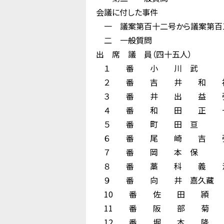
会議に付した事件
一 議案第百十二号から議案第百三
二 一般質問
出 席 議 員（四十五人）
１ 番 小 川 武
２ 番 吉 井 和 
３ 番 井 出 益 
４ 番 和 田 正 
５ 番 町 田 亘
６ 番 尾 崎 吉 
７ 番 岡 本 保
８ 番 藁 科 義 
９ 番 向 井 嘉久
10 番 佐 田 頴 
11 番 阪 部 菊 
12 番 堀 本 隆 