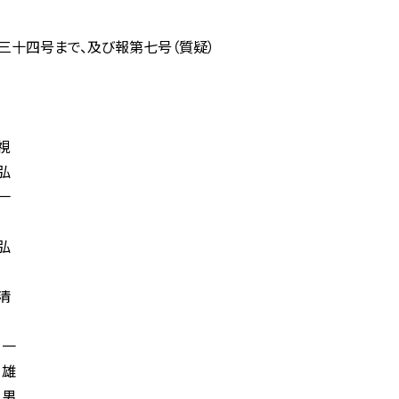
十四号まで、及び報第七号（質疑）
視
弘
一
弘
清
藏
一
雄
男