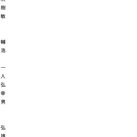
樹
敏
輔
浩
一
人
弘
幸
男
弘
雄