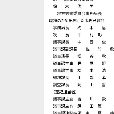
鈴 木 俊 男
地方労働委員会事務局長
職務のため出席した事務局職員
事務局長 梅 本 信 
次 長 中 村 彰
議事課長 中 西 俊 
議事課副課長 佐 竹 
議事班長 松 谷 秋 
議事課主事 長 尾 照 
議事課主事 松 本 浩 
総務課長 川 端 孝 
調査課長 岡 山 哲 
（速記担当者）
議事課主査 吉 川 欽 
議事課主査 鎌 田 繁
議事課速記技師 中 尾 