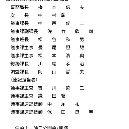
事務局長 梅 本 信 夫
次 長 中 村 彰
議事課長 中 西 俊 二
議事課副課長 佐 竹 欣 司
議事班長 松 谷 秋 男
議事課主事 長 尾 照 雄
議事課主事 松 本 浩 典
総務課長 川 端 孝 治
調査課長 岡 山 哲 夫
（速記担当者）
議事課主査 吉 川 欽 二
議事課主査 鎌 田 繁
議事課速記技師 中 尾 祐 一
議事課速記技師 保 田 良 春
──────────────────
午前十一時三分開会・開議