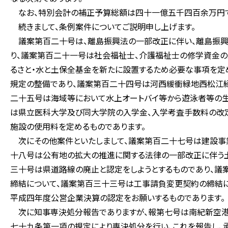
なお、特別会計の補正予算総額は四十一億五千四百余万円で
続きまして、条例案件についてご説明申し上げます。
議案第百二十号は、離島振興法の一部改正に伴い、離島振興
り、議案第百二十一号は社会福祉士、介護福祉士の修学資金
るさと・水と土保全基金を新たに設置するため必要な事項を定
規定の整備であり、議案第百二十四号は河西緩衝緑地西松江
二十五号は海域等において水上オートバイ等から遊泳者等の生
は県立医科大学及び同大学院の入学金、入学考査手数料の改
施設の使用料を定めるものであります。
次にその他案件といたしまして、議案第百二十七号は建設事
十八号は公有地の拡大の推進に関する法律の一部改正に伴う
三十号は県道路線の廃止と認定をしようとするものであり、議
締結について、議案第百三十三号は工事請負変更契約の締結に
平成四年度公営企業決算の認定をお願いするものであります。
次に知事専決処分報告でありますが、報第七号は南紀新空港
七十九条第一項の規定により専決処分を行い、これを報告し、