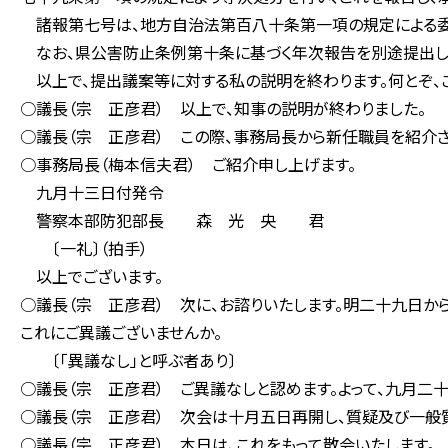
諸報第七号は、地方自治法第百八十条第一項の規定による委
なお、県公害防止条例第十条に基づく年次報告を別途提出し
以上で、提出議案等に対する私の説明を終わります。何とぞ、ご
○議長（宗 正彦君） 以上で、知事の説明が終わりました。
○議長（宗 正彦君） この際、事務局長から新任職員を紹介さ
○事務局長（梅本信夫君） ご紹介申し上げます。
九月十三日付発令
警察本部防犯部長 森 光 央 君
〔一礼〕（拍手）
以上でございます。
○議長（宗 正彦君） 次に、お諮りいたします。明二十九日
これにご異議ございませんか。
〔「異議なし」と呼ぶ者あり〕
○議長（宗 正彦君） ご異議なしと認めます。よって、九月二
○議長（宗 正彦君） 次会は十月五日再開し、質疑及び一般
○議長（宗 正彦君） 本日は、これをもって散会いたします。