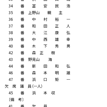
34 番 冨 安 民 浩
35 番 上野山 親 主
36 番 中 村 裕 一
37 番 和 田 正 人
38 番 大 江 康 弘
39 番 中 西 雄 幸
40 番 木 下 秀 男
42 番 森 正 樹
43 番 野見山 海
44 番 新 田 和 弘
46 番 森 本 明 雄
47 番 浜 口 矩 一
欠 席 議 員（一人）
45 番 浜 本 収
〔備 考〕
41 番 欠 員