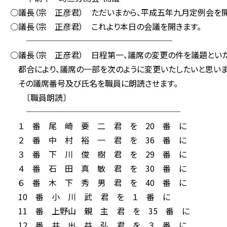
○議長（宗 正彦君） ただいまから、平成五年九月定例会を開
○議長（宗 正彦君） これより本日の会議を開きます。
──────────────────
○議長（宗 正彦君） 日程第一、議席の変更の件を議題といた
都合により、議席の一部を次のように変更いたしたいと思いま
その議席番号及び氏名を職員に朗読させます。
〔職員朗読〕
───────────────────
１ 番 尾 崎 要 二 君 を 20 番 に
２ 番 中 村 裕 一 君 を 36 番 に
３ 番 下 川 俊 樹 君 を 29 番 に
４ 番 石 田 真 敏 君 を 30 番 に
６ 番 木 下 秀 男 君 を 40 番 に
10 番 小 川 武 君 を １ 番 に
11 番 上野山 親 主 君 を 35 番 に
12 番 井 出 益 弘 君 を ３ 番 に