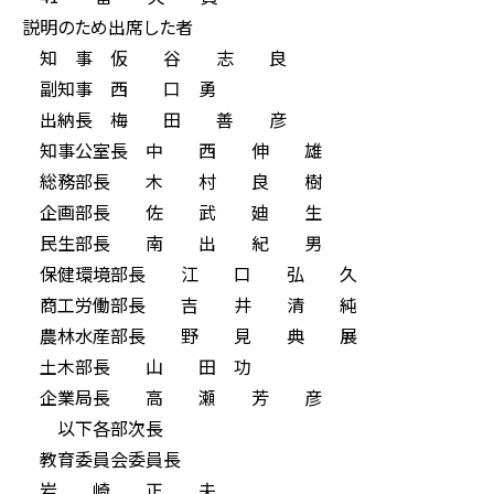
説明のため出席した者
知 事 仮 谷 志 良
副知事 西 口 勇
出納長 梅 田 善 彦
知事公室長 中 西 伸 雄
総務部長 木 村 良 樹
企画部長 佐 武 廸 生
民生部長 南 出 紀 男
保健環境部長 江 口 弘 久
商工労働部長 吉 井 清 純
農林水産部長 野 見 典 展
土木部長 山 田 功
企業局長 高 瀬 芳 彦
以下各部次長
教育委員会委員長
岩 崎 正 夫