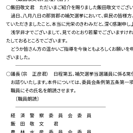
○飯田敬文君 ただいまご紹介を賜りました飯田敬文でござい
過日、八月八日の那賀郡の補欠選挙において、県民の皆様方、
ていただきましたこと、本当に光栄のきわみだと、深く感謝申し
浅学非才でございまして、見てのとおり若輩でございますけれ
たしておるところでございます。
どうか皆さん方の温かいご指導を今後ともよろしくお願いを申
ざいました。
──────────────────
○議長（宗 正彦君） 日程第五、補欠選挙当選議員に係る常
お諮りいたします。本件については、委員会条例第五条第一項
職員にその氏名を朗読させます。
〔職員朗読〕
───────────────────
経 済 警 察 委 員 会 委 員
飯 田 敬 文 君
農 林 水 産 委 員 会 委 員