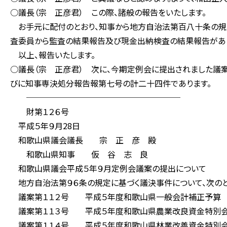
○議長（宗 正彦君） この際、諸般の報告をいたします。
お手元に配付のとおり、知事から地方自治法第百八十条の規
査委員から監査の結果報告及び現金出納検査の結果報告があ
以上、報告いたします。
○議長（宗 正彦君） 次に、今期定例会に提出されました議
びに知事専決処分報告報第七号の計二十四件であります。
───────────────────
財第１２６号
平成５年９月28日
和歌山県議会議長 宗 正 彦 殿
和歌山県知事 仮 谷 志 良
和歌山県議会平成５年９月定例会議案の提出について
地方自治法第９６条の規定に基づく議決事件について、次のと
議案第１１２号 平成５年度和歌山県一般会計補正予算
議案第１１３号 平成５年度和歌山県農業改良資金特別
議案第１１４号 平成５年度和歌山県林業改善資金特別