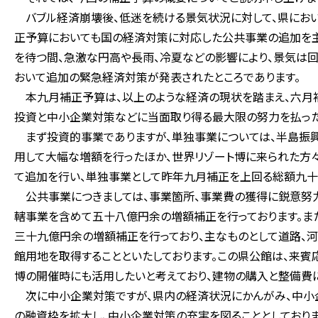
バブル経済崩壊後、低迷を続ける景気状況に対して、県におい
正予算においても国の経済対策に対応した公共事業の追加を主
を待つ間、急激な円高や長雨、冷夏などの影響により、景気は
おいて追加の緊急経済対策が発表されたところであります。
本九月補正予算は、以上のような経済の現状を踏まえ、六月補
投資と中小企業対策などに当面取り得る最大限の努力を払った
まず投資的事業でありますが、単独事業については、半島振
用して大幅な増額を行ったほか、世界リゾート博に来られた方
て追加を行い、単独事業として昨年九月補正を上回る総額九十
公共事業につきましては、事業箇所、事業費の獲得に鋭意努力
轄事業を含めて五十八億円余の増額補正を行っております。ま
三十九億円余の増額補正を行っており、主なものとして道路、
館用地を取得することといたしております。この県公館は、来賓
博の開催時にも活用したいと考えており、建物の購入と整備費
次に中小企業対策ですが、県内の経済状況にかんがみ、中小
の融資枠を拡大し、中小企業対策の充実を図ることとしておりま