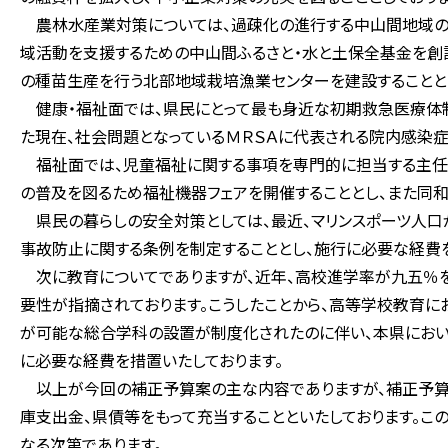
農林水産業対策については、過疎化の進行する中山間地域の
域活動を支援するための中山間ふるさと・水と土保全基金を創設
の種苗生産を行う北部地域栽培漁業センターを建設することと
健康・福祉面では、県民にとって最も身近な初期救急医療体制
た現在、社会問題となっているＭＲＳＡに代表される院内感染症
福祉面では、児童福祉に関する事項を専門的に担当する主任
の普及を図るため福祉機器フェアを開催することとし、また同和
県民の暮らしの安全対策としては、最近、マリンスポーツ人口
事故防止に関する条例を制定することとし、施行に必要な経費を
次に教育についてでありますが、近年、高校進学率が九五％を
要性が指摘されております。こうしたことから、高等学校教育に
が可能な総合学科の設置が制度化されたのに伴い、本県におい
に必要な経費を措置いたしております。
以上が今回の補正予算案の主な内容でありますが、補正予算
庫支出金、県債等をもって充当することといたしております。
なる次第であります。