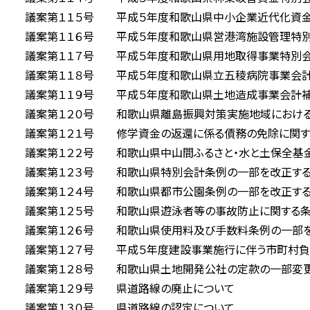
議案第１１５号 平成５年度和歌山県中小企業近代化資
議案第１１６号 平成５年度和歌山県営港湾施設管理特
議案第１１７号 平成５年度和歌山県用地取得事業特別
議案第１１８号 平成５年度和歌山県立五稜病院事業会
議案第１１９号 平成５年度和歌山県土地造成事業会計
議案第１２０号 和歌山県離島振興対策実施地域における
議案第１２１号 修学資金の返還に係る債務の免除に関す
議案第１２２号 和歌山県中山間ふるさと・水と土保全基金
議案第１２３号 和歌山県特別会計条例の一部を改正す
議案第１２４号 和歌山県都市公園条例の一部を改正す
議案第１２５号 和歌山県遊泳者等の事故防止に関する
議案第１２６号 和歌山県使用料及び手数料条例の一部を
議案第１２７号 平成５年度建設事業施行に伴う市町村負
議案第１２８号 和歌山県土地開発公社の定款の一部変
議案第１２９号 県道路線の廃止について
議案第１３０号 県道路線の認定について