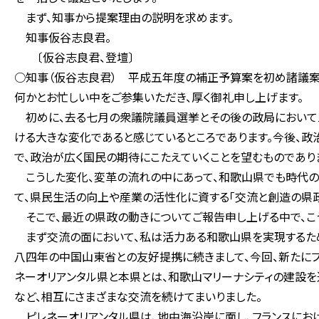
まず、知事から提案理由の説明を求めます。
知事仮谷志良君。
〔仮谷志良君、登壇〕
○知事（仮谷志良君） 平成五年度の補正予算案を初め諸議案
何かとお忙しい中をご参集いただき、厚く御礼申し上げます。
初めに、去る七月の衆議院議員選挙とその後の政局において
ける大きな変化であると感じているところであります。今後、
で、政治が広く国民の期待にこたえていくことを望むものであり
こうした変化、変革の流れの中にあって、和歌山県でも時代の
て、県民生活の向上や産業の活性化に資する「交流と創造の県政
そこで、最近の県政の動きについてご報告申し上げる中で、こ
まず交流の面において、私は活力ある和歌山県を実現するた
八四年の中国山東省との友好提携に続きまして、今回、新たに
ネーオリアンタル県と本県とは、和歌山マリーナシティの建設を
など、相互にさまざまな交流を続けてまいりました。
ピレネーオリアンタル県は、地中海沿岸に面し、フランスにお