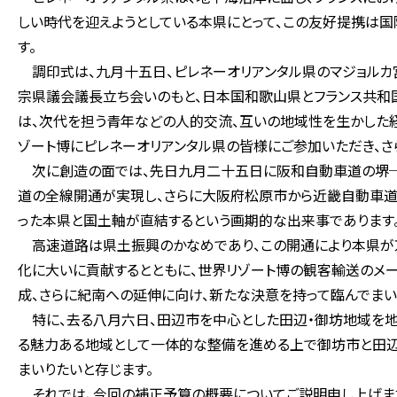
しい時代を迎えようとしている本県にとって、この友好提携は国
す。
調印式は、九月十五日、ピレネーオリアンタル県のマジョルカ
宗県議会議長立ち会いのもと、日本国和歌山県とフランス共和
は、次代を担う青年などの人的交流、互いの地域性を生かした
ゾート博にピレネーオリアンタル県の皆様にご参加いただき、さ
次に創造の面では、先日九月二十五日に阪和自動車道の堺─
道の全線開通が実現し、さらに大阪府松原市から近畿自動車道
った本県と国土軸が直結するという画期的な出来事であります
高速道路は県土振興のかなめであり、この開通により本県が京
化に大いに貢献するとともに、世界リゾート博の観客輸送のメ
成、さらに紀南への延伸に向け、新たな決意を持って臨んでまい
特に、去る八月六日、田辺市を中心とした田辺・御坊地域を地
る魅力ある地域として一体的な整備を進める上で御坊市と田
まいりたいと存じます。
それでは、今回の補正予算の概要についてご説明申し上げま