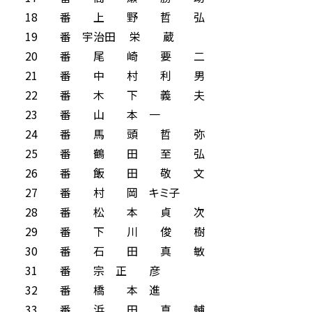
18 番 上 野 哲 弘
19 番 宇治田 栄 蔵
20 番 尾 崎 要 二
21 番 中 村 利 男
22 番 木 下 義 夫
23 番 山 本 一
24 番 馬 頭 哲 弥
25 番 鶴 田 至 弘
26 番 飯 田 敬 文
27 番 村 岡 キミ子
28 番 松 本 貞 次
29 番 下 川 俊 樹
30 番 石 田 真 敏
31 番 宗 正 彦
32 番 橋 本 進
33 番 浜 田 真 輔