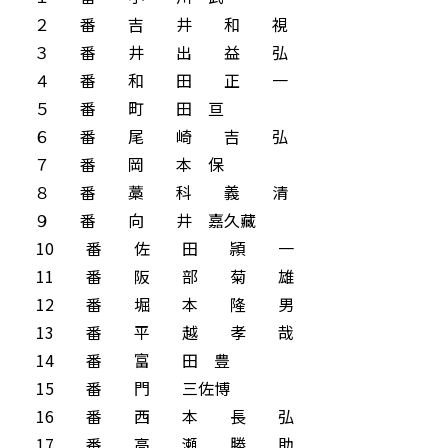
２ 番 吉 井 和 視
３ 番 井 出 益 弘
４ 番 和 田 正 一
５ 番 町 田 亘
６ 番 尾 崎 吉 弘
７ 番 岡 本 保
８ 番 藁 科 義 清
９ 番 向 井 嘉久藏
10 番 佐 田 頴 一
11 番 阪 部 菊 雄
12 番 堀 本 隆 男
13 番 平 越 孝 哉
14 番 富 田 豊
15 番 門 三佐博
16 番 西 本 長 弘
17 番 高 瀬 勝 助