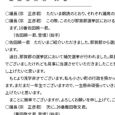
───────────────────
○議長（宗 正彦君） ただいま朗読のとおり、それぞれ議席の
○議長（宗 正彦君） この際、このたび那賀郡選挙区におけ
まず、10番佐田頴一君。
〔佐田頴一君、登壇〕（拍手）
○佐田頴一君 ただいまご紹介いただきました、那賀郡から選
います。
過日、那賀郡の選挙区において補欠選挙が行われました。県
でございましたけれども見事に当選させていただきましたことを
し上げたいと思います。
もとより浅学非才でございます。私も小さい町の行政を預かっ
ます。まだまだ一年生でございますので、一生懸命頑張っていき
上げたいと思います。
まことに簡単でございますが、よろしくお願いを申し上げて、ご
○議長（宗 正彦君） 次に、26番飯田敬文君。
〔飯田敬文君、登壇〕（拍手）