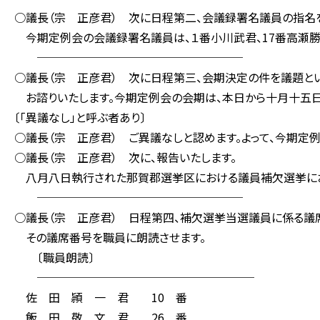
○議長（宗 正彦君） 次に日程第二、会議録署名議員の指名
今期定例会の会議録署名議員は、１番小川武君、17番高瀬勝
──────────────────
○議長（宗 正彦君） 次に日程第三、会期決定の件を議題とい
お諮りいたします。今期定例会の会期は、本日から十月十五
〔「異議なし」と呼ぶ者あり〕
○議長（宗 正彦君） ご異議なしと認めます。よって、今期定
○議長（宗 正彦君） 次に、報告いたします。
八月八日執行された那賀郡選挙区における議員補欠選挙にお
──────────────────
○議長（宗 正彦君） 日程第四、補欠選挙当選議員に係る議
その議席番号を職員に朗読させます。
〔職員朗読〕
───────────────────
佐 田 頴 一 君 10 番
飯 田 敬 文 君 26 番