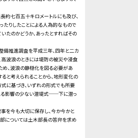
長約七百五十キロメートルにも及び、
ったりしたことによる人為的なもので
いたのかどうか、あったとすればその
整備推進調査を平成三年、四年と二カ
が、高波浪のときには堤防の被災や浸食
ぐため、波浪の静穏化を図る必要があ
すると考えられることから、地形変化の
方式に基づき、いずれの形式でも所要
える影響の少ない潜堤式──下に潜っ
事を今も大切に保存し、今か今かと
細部については土木部長の答弁を求め