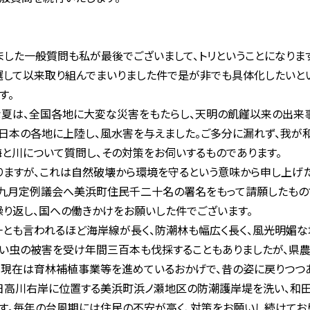
した一般質問も私が最後でございまして、トリということになりま
選して以来取り組んでまいりました件で是が非でも具体化したいと
す。
夏は、全国各地に大変な災害をもたらし、天明の飢饉以来の出来事
日本の各地に上陸し、風水害を与えました。ご多分に漏れず、我
海と川について質問し、その対策をお伺いするものであります。
ますが、これは自然破壊から環境を守るという意味から申し上げた
九月定例議会へ美浜町住民千二十名の署名をもって請願したもの
繰り返し、国への働きかけをお願いした件でございます。
とも言われるほど海岸線が長く、防潮林も幅広く長く、風光明媚な
くい虫の被害を受け年間三百本も伐採することもありましたが、県
現在は育林補植事業等を進めているおかげで、昔の姿に戻りつつあ
日高川右岸に位置する美浜町浜ノ瀬地区の防潮護岸堤を洗い、和田
す。毎年の台風期には住民の不安が高く、対策をお願いし続けており