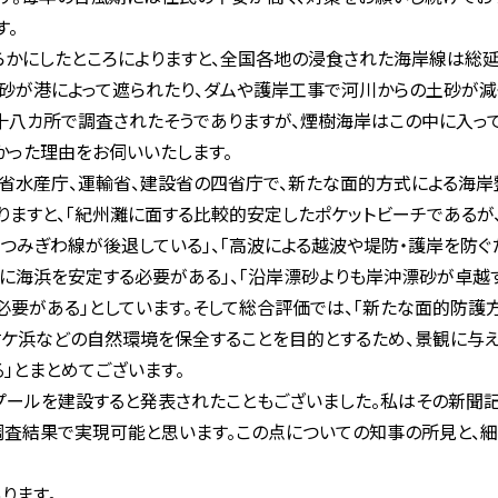
す。
かにしたところによりますと、全国各地の浸食された海岸線は総延
砂が港によって遮られたり、ダムや護岸工事で河川からの土砂が減
十八カ所で調査されたそうでありますが、煙樹海岸はこの中に入って
かった理由をお伺いいたします。
省水産庁、運輸省、建設省の四省庁で、新たな面的方式による海岸
りますと、「紀州灘に面する比較的安定したポケットビーチである
ずつみぎわ線が後退している」、「高波による越波や堤防・護岸を防
急に海浜を安定する必要がある」、「沿岸漂砂よりも岸沖漂砂が卓越
要がある」としています。そして総合評価では、「新たな面的防護
樹ケ浜などの自然環境を保全することを目的とするため、景観に与
」とまとめてございます。
ールを建設すると発表されたこともございました。私はその新聞記
調査結果で実現可能と思います。この点についての知事の所見と、
ります。