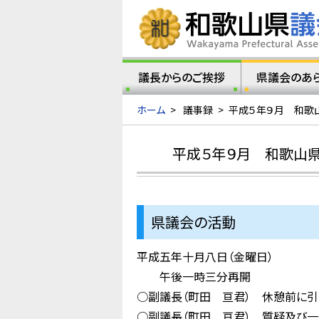
議長からのご挨拶
県議会のあ
ホーム
>
議事録
>
平成５年９月 和歌
平成５年９月 和歌山
県議会の活動
平成五年十月八日（金曜日）
午後一時三分再開
○副議長（町田 亘君） 休憩前に引
○副議長（町田 亘君） 質疑及び一