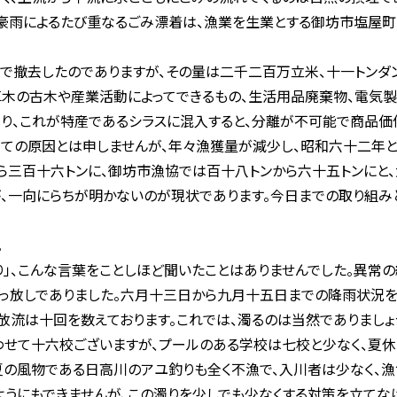
豪雨によるたび重なるごみ漂着は、漁業を生業とする御坊市塩屋
で撤去したのでありますが、その量は二千二百万立米、十一トンダ
草木の古木や産業活動によってできるもの、生活用品廃棄物、電気製
り、これが特産であるシラスに混入すると、分離が不可能で商品価
べての原因とは申しませんが、年々漁獲量が減少し、昭和六十二年
ら三百十六トンに、御坊市漁協では百十八トンから六十五トンにと、
、一向にらちが明かないのが現状であります。今日までの取り組み
。
」、こんな言葉をことしほど聞いたことはありませんでした。異常の
っ放しでありました。六月十三日から九月十五日までの降雨状況を
放流は十回を数えております。これでは、濁るのは当然でありましょ
せて十六校ございますが、プールのある学校は七校と少なく、夏休
夏の風物である日高川のアユ釣りも全く不漁で、入川者は少なく、漁
ようにもできませんが、この濁りを少しでも少なくする対策を立てな