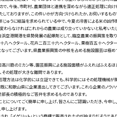
ので、今後、市町村、農業団体と連携を深めながら適正処理に向け
たしておりますが、この件いかが方向づけられたか、お伺いするもの
年じゅうに結論を求められている中で、今夏の冷害による米の凶作
た、変わらなければこれからの農業は成り立っていかないと私考いたし
浜空港開港を県勢発展の起爆剤として、臨空農業の振興策を取り入
十八ヘクタール、花卉二百三十六ヘクタール、果樹百五十ヘクター
となってございます。県農業振興策の中核を占める施設園芸は極め
日高川筋のミカン等、園芸振興による施設面積がふえればふえるほ
え、その処理が大きな難問であります。
処理方法は化学的には立証できても、科学的にはその処理機械が開
既に和歌山県に企業進出してきてございます。これら企業のノウハ
産部長の積極的なご答弁を求めるものであります。
とについてごく簡単に申し上げ、皆さんにご認識いただき、今申し
、申し上げます。
れ、「イゲリット」という商標で販売されたのが始まりだそうであ