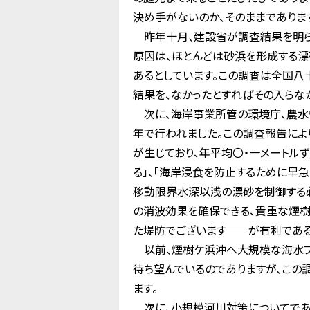
決め手がないのか、そのままでありま
昨年十月、建設省が調査結果を明ら
原因は、ほとんどは砂浜を形成する漂
あるとしています。この調査は全国八
結果を、なかったとすればその入らな
次に、海岸事業所管の環境庁、農水
年で行われました。この調査報告によ
が生じており、年平均〇・一メートル
る」、「海岸浸食を防止するために早
移動限界水深以浅の漂砂を制御する必
の消波効果を確保できる、貴重な煙
た堤防でございます──が有利である
以前、煙樹ケ浜沖へ大規模な海水プ
待ち望んでいるのでありますが、この
ます。
次に、小規模河川対策についてであ