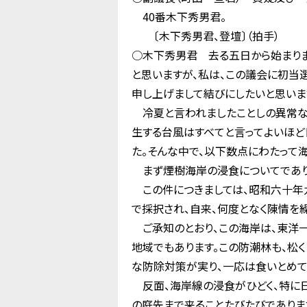
40番木下秀男君。
〔木下秀男君、登壇〕（拍手）
○木下秀男君 去る五日から始まりま
と思いますが、私は、この議会に初当
申し上げまして結びにしたいと思いま
冷夏と言われましたことしの異常な
生する台風はすべてと言ってよいほど
た。そんな中で、以下数点にわたって
まず煙樹海岸の浸食についてであり
この件につきましては、昭和六十年
で採択され、自来、何度となく陳情を
ご承知のとおり、この海岸は、東洋一
地域でもあります。この防潮林も、松
な防除対策が実り、一応は食いとめて
反面、海岸線の浸食がひどく、特に
の庭先まで来ることたびたびでありま