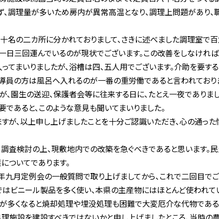
ず、調理量が多いため房内が異常高温となり、調理上問題があり、
十名の二カ所に分かれておりまして、さきに述べました調理室で百
一日三回運んでいるのが現状でございます。この改善をしなければ
ってまいりましたが、浴槽は四、五人用でございます。介助を要す
導員の方は風呂へ入れるのが一番の重労働であると言われており
、園生の送迎、保護者会等に往来する日に、たとえ一夜でありま
要であると、このような意見も聞いてまいりました。
すが、以上申し上げましたことを十分ご認識いただき、心の通った
調査検討の上、現敷地内での改築を急ぐべきであると思います。民
についてであります。
年九月定例会の一般質問で取り上げましてから、これで二回目でご
ではビニール製品を多く使い、本県の主産物にはほとんど使われて
量が多くなると焼却処理や埋没処理も困難で大変厄介な代物である
理施設を建設すべきではないかと申し上げましたところ、当時の農