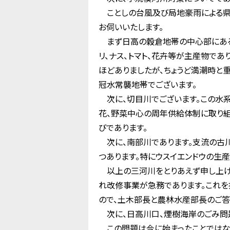
ことしの台風及び局地豪雨による県
お伺いいたします。
まず日高の穀倉地帯の中心部にある
リ、ナス、トマト、花卉等が主産物で
ほどありましたが、ちょうど満潮時と
冠水常襲地帯でございます。
次に、切目川でございます。この水系
花、野菜中心の周年供給体制に取り組
びであります。
次に、南部川であります。支流の古
つあります。特にウスイエンドウの生
以上の三河川をとりあえず申し上げま
れ改修事業が急務であります。これを
ので、土木部長と農林水産部長のご答
次に、日高川口、煙樹海岸のごみ問
この問題は今に始まったことではなく