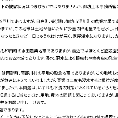
下の被害状況はつまびらかではありませんが、御坊土木事務所管
西川でありますが、日高町、美浜町、御坊市湯川町の農業地帯であ
ありますが、この地帯は土地が低いために少量の降雨量でも冠水し、
重なったときなど一日じゅう水はけが悪く、家屋浸水になりますし、
も印南町の水田農業地帯でありますが、最近ではほとんど施設園
んでおる地域であります。浸水、冠水による根腐れや病害虫の発生
川は南部町、南部川村の平地の穀倉地帯でありますが、この地域も
産が急速にふえてまいりましたが、豆類は二度も浸水すると根粒が腐
したが、本問題は、いずれも下流の対策がおくれているからと思わ
推進するに当たっては、用地、農地の問題も起こってまいりますが、
弁をお願い申し上げます。
題であります。
、上流から下流に水とともにごみの流れてくるのは自然の摂理で