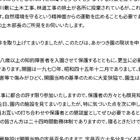
川敷に土木工事、林道工事の排土が各所に投棄されているが、これ
す。自然環境を守るという精神面からの運動を広めることも必要であ
土木部長のご所見をお伺いいたします。
を取り上げてまいりましたが、このたびは、あかつき園の現状を申
八歳以上の知的障害者を入園させて保護するとともに、更生に必
であります。開園は一九七〇年、昭和四十五年十二月でありまして
被害等で傷みがひどく、開園当時の基準のために大変狭隘で、園生
事に都合の許す限り参加いたしますので、保護者の方々とも顔見知
先日、園内の施設を見てまいりましたが、特に気づいた点を次に申し
お互いの打ち合わせや保護者との懇談室としてぜひ必要であると
の皆さん方は二十四時間勤務体制でありますので、寝るときだけで
房施設は開園当時の定員百名のままで、定員百六十名分をつくる調