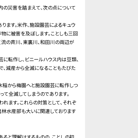
内の災害を踏まえて、次の点について
ります。米作、施設園芸によるキュウ
作物に被害を及ぼします。ことしも三回
支流の斉川、東裏川、和田川の両辺が
芸に転作し、ビニールハウス内は豆類、
で、減産から全滅になることもたびた
水稲から梅園へと施設園芸に転作しつ
って全滅してしまうのであります。
れます。これらの対策として、それぞ
農林水産部も大いに関連しております
あると理解はするものの、ことしの初