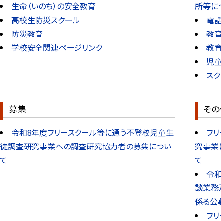
生命（いのち）の安全教育
所等に
高校生防災スクール
電
防災教育
教
学校安全関連ページリンク
教
児
スク
募集
その
令和8年度フリースクール等に通う不登校児童生
フ
徒調査研究事業への調査研究協力者の募集につい
究事業
て
て
令和
談業務
係る公
フ