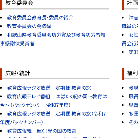
教育委員会
計画
教育委員会教育長・委員の紹介
障
教育委員会の会議録
職員の
和歌山県教育委員会功労賞及び教育功労者知
女
事感謝状受賞者
員会行
第
広報・統計
福利
教育広報ラジオ放送 定期便 教育の窓
教
教育広報テレビ番組 はばたく紀の国～教育は
職
今～（バックナンバー：令和7年度）
児
教育広報ラジオ放送 定期便 教育の窓（令和7
多
年度バックナンバー）
その
教育広報紙 輝く！紀の国の教育