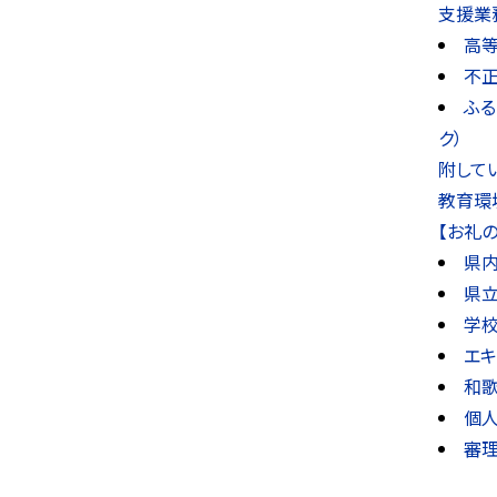
支援業
高
不
ふる
ク）
附して
教育環
【お礼
県
県
学
エ
和
個人
審