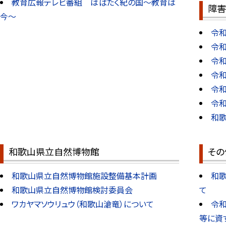
教育広報テレビ番組 はばたく紀の国～教育は
障害
今～
令
令
令
令
令
令
和
和歌山県立自然博物館
その
和歌山県立自然博物館施設整備基本計画
和
和歌山県立自然博物館検討委員会
て
ワカヤマソウリュウ（和歌山滄竜）について
令
等に資