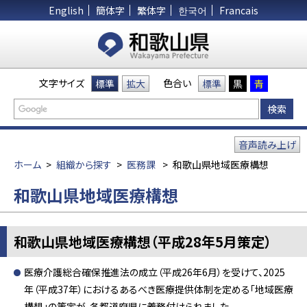
English
簡体字
繁体字
한국어
Francais
文字サイズ
色合い
標準
拡大
標準
黒
青
音声読み上げ
ホーム
>
組織から探す
>
医務課
>
和歌山県地域医療構想
和歌山県地域医療構想
和歌山県地域医療構想（平成28年5月策定）
医療介護総合確保推進法の成立（平成26年6月）を受けて、2025
年（平成37年）におけるあるべき医療提供体制を定める「地域医療
構想」の策定が、各都道府県に義務付けられました。