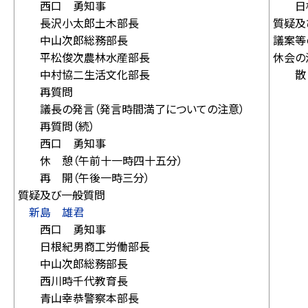
西口 勇知事
日根
長沢小太郎土木部長
質疑及
中山次郎総務部長
議案等
平松俊次農林水産部長
休会の
中村協二生活文化部長
散 
再質問
議長の発言（発言時間満了についての注意）
再質問（続）
西口 勇知事
休 憩（午前十一時四十五分）
再 開（午後一時三分）
質疑及び一般質問
新島 雄君
西口 勇知事
日根紀男商工労働部長
中山次郎総務部長
西川時千代教育長
青山幸恭警察本部長