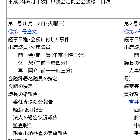
平成９年６月和歌山県議会定例会会議録 目次
第１号（６月１７日・火曜日）
第２号
◎第１号全文
◎第２
議事日程・会議に付した事件
議事日
出席議員・欠席議員
出席議
開 会・開 議（午前十時三分）
開 
休 憩（午前十時四分）
議長の
再 開（午前十一時三分）
人事委
会議録署名議員の指名
号）
会期の決定
議案等
議長の諸報告
質疑及
委任専決処分報告
吉井
繰越使用報告
西口
法人の経営状況報告
藤谷
監査報告
中山
現金出納検査の実施報告
平松