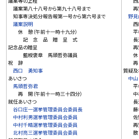
議案等の上程
西川
議案第八十八号から第九十八号まで
再
知事専決処分報告報第一号から第六号まで
野見
議案説明
西口
休 憩（午前十一時十九分）
平松
記 念 品 贈 呈 式
長沢
記念品の贈呈
再
藍綬褒章 馬頭哲弥議員
休 
祝 辞
再 
西口 勇知事
質疑及
あいさつ
中山
馬頭哲弥君
平松
再 開（午前十一時三十四分）
中村
就任あいさつ
長沢
谷口庄一選挙管理委員会委員長
藤谷
中村利男選挙管理委員会委員
佐野
中村千晴選挙管理委員会委員
再
北村亮三選挙管理委員会委員
散 