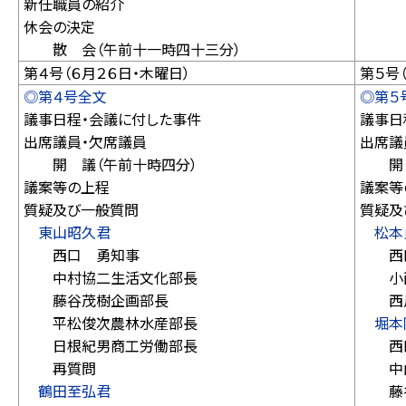
新任職員の紹介
休会の決定
散 会（午前十一時四十三分）
第４号（６月２６日・木曜日）
第５号
◎第４号全文
◎第５
議事日程・会議に付した事件
議事日
出席議員・欠席議員
出席議
開 議（午前十時四分）
開 
議案等の上程
議案等
質疑及び一般質問
質疑及
東山昭久君
松本
西口 勇知事
西口
中村協二生活文化部長
小西
藤谷茂樹企画部長
西川
平松俊次農林水産部長
堀本
日根紀男商工労働部長
西口
再質問
中山
鶴田至弘君
藤谷