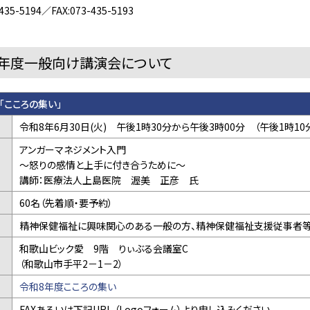
35-5194／FAX:073-435-5193
8年度一般向け講演会について
「こころの集い」
令和8年6月30日(火) 午後1時30分から午後3時00分 （午後1時
アンガーマネジメント入門
～怒りの感情と上手に付き合うために～
講師：医療法人上島医院 渥美 正彦 氏
60名（先着順・要予約）
精神保健福祉に興味関心のある一般の方、精神保健福祉支援従事者
和歌山ビック愛 9階 りぃぶる会議室C
（和歌山市手平2－1－2）
令和8年度こころの集い
法
FAXあるいは下記URL （Logoフォーム）より申し込みください