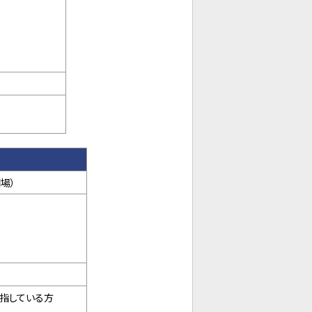
開場）
目指している方