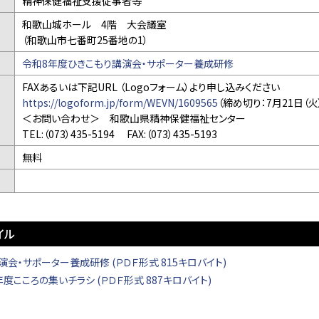
精神保健福祉支援従事者等
和歌山城ホール 4階 大会議室
（和歌山市七番町25番地の1）
令和8年度ひきこもり講演会・サポーター養成研修
法
FAXあるいは下記URL （Logoフォーム）より申し込みください
https://logoform.jp/form/WEVN/1609565
（締め切り：7月21日（火
＜お問い合わせ＞ 和歌山県精神保健福祉センター
TEL:（073）435-5194 FAX:（073）435-5193
無料
イル
演会・サポーター養成研修 (ＰＤＦ形式 815キロバイト)
度こころの集いチラシ (ＰＤＦ形式 887キロバイト)