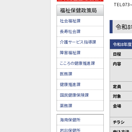
TEL:073-4
福祉保健政策局
社会福祉課
令和
長寿社会課
介護サービス指導課
令和8年度
障害福祉課
日程
こころの健康推進課
内容
医務課
健康推進課
定員
国民健康保険課
対象
薬務課
会場
海南保健所
チラシ
岩出保健所
申込方