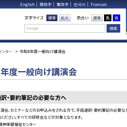
English
簡体字
繁体字
한국어
Francais
文字サイズ
色合い
標準
拡大
標準
黒
青
センター
>
令和8年度一般向け講演会
8年度一般向け講演会
通訳・要約筆記の必要な方へ
講演会、セミナーなどのお申込みをされる方で、手話通訳・要約筆記の必要な
談ください。すべての研修会などが対象となります。
神保健福祉センター