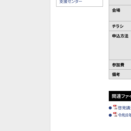
支援センター
会場
チラシ
申込方
参加費
備考
関連ファ
啓発講
令和8年