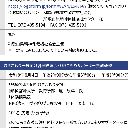
https://logoform.jp/form/WEVN/1546669
（締め切り：6月24（水））
＜お問い合わせ＞ 和歌山県精神保健福祉協会
（和歌山県精神保健福祉センター内）
TEL:（073）435-5194 FAX:（073）435-5193
無料
和歌山県精神保健福祉協会主催
※ 定員に達しましたので申し込み締め切りました。
度 ひきこもり一般向け啓発講演会・ひきこもりサポーター養成研修
令和 8年 8月 4日 午後2時00分から午後5時00分 （午後1時30分
「地域で取り組むひきこもり支援」
講師：宮崎大学 教育学部 境 泉洋 氏
「体験談発表」
NPO法人 ヴィダリブレ施設長 日下 陽太 氏
100名（先着順・要予約）
ひきこもり支援に興味関心のある一般の方、ひきこもりサポーターを