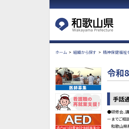
ホーム
>
組織から探す
>
精神保健福祉
令和
手話
●研修会、
ーまでご相
和歌山県精