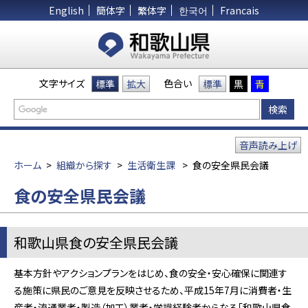
English
簡体字
繁体字
한국어
Francais
文字サイズ
色合い
標準
拡大
標準
黒
青
音声読み上げ
ホーム
>
組織から探す
>
生活衛生課
>
食の安全県民会議
食の安全県民会議
和歌山県食の安全県民会議
基本方針やアクションプランをはじめ、食の安全・安心確保に関連す
る施策に県民のご意見を反映させるため、平成15年7月に消費者・生
産者・流通業者・製造（加工）業者・学識経験者からなる「和歌山県食