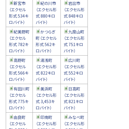
新宮市
紀の川市
岩出市
（エクセル
（エクセル形
（エクセル形
形式 534キ
式 880キロ
式 848キロ
ロバイト）
バイト）
バイト）
紀美野町
かつらぎ
九度山町
（エクセル
町（エクセル
（エクセル形
形式 782キ
形式 562キ
式 751キロ
ロバイト）
ロバイト）
バイト）
高野町
湯浅町
広川町
（エクセル
（エクセル形
（エクセル形
形式 566キ
式 822キロ
式 552キロ
ロバイト）
バイト）
バイト）
有田川町
美浜町
日高町
（エクセル
（エクセル形
（エクセル形
形式 775キ
式 3,453キ
式 821キロ
ロバイト）
ロバイト）
バイト）
由良町
印南町
みなべ町
（エクセル
（エクセル形
（エクセル形