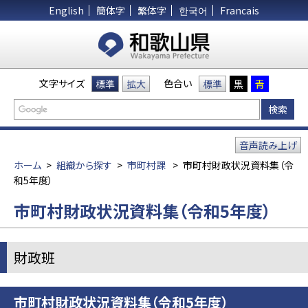
English
簡体字
繁体字
한국어
Francais
文字サイズ
色合い
標準
拡大
標準
黒
青
音声読み上げ
ホーム
>
組織から探す
>
市町村課
>
市町村財政状況資料集（令
和5年度）
市町村財政状況資料集（令和5年度）
財政班
市町村財政状況資料集（令和5年度）