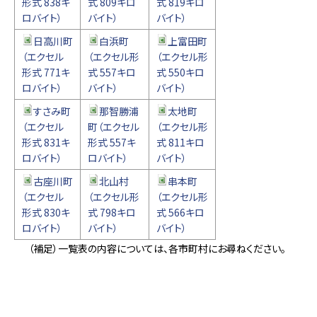
形式 838キ
式 809キロ
式 819キロ
ロバイト）
バイト）
バイト）
日高川町
白浜町
上富田町
（エクセル
（エクセル形
（エクセル形
形式 771キ
式 557キロ
式 550キロ
ロバイト）
バイト）
バイト）
すさみ町
那智勝浦
太地町
（エクセル
町（エクセル
（エクセル形
形式 831キ
形式 557キ
式 811キロ
ロバイト）
ロバイト）
バイト）
古座川町
北山村
串本町
（エクセル
（エクセル形
（エクセル形
形式 830キ
式 798キロ
式 566キロ
ロバイト）
バイト）
バイト）
（補足）一覧表の内容については、各市町村にお尋ねください。