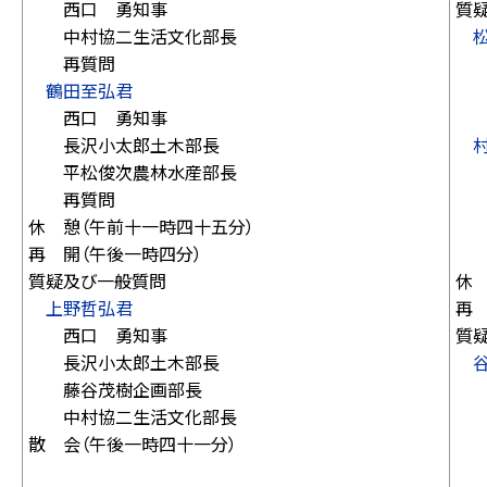
西口 勇知事
質
中村協二生活文化部長
再質問
西
鶴田至弘君
鈴
西口 勇知事
西
長沢小太郎土木部長
平松俊次農林水産部長
西
再質問
平
休 憩（午前十一時四十五分）
鈴
再 開（午後一時四分）
再
質疑及び一般質問
休
上野哲弘君
再
西口 勇知事
質
長沢小太郎土木部長
藤谷茂樹企画部長
西
中村協二生活文化部長
藤
散 会（午後一時四十一分）
中
長