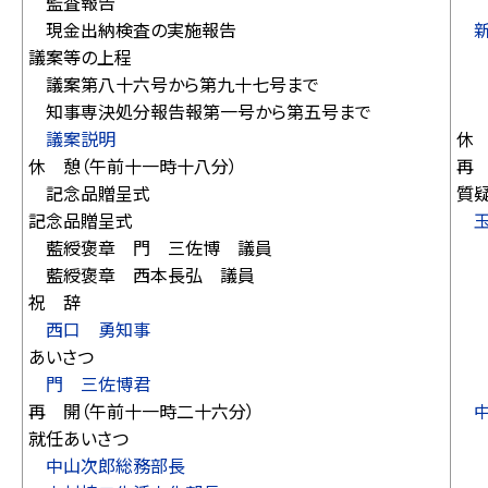
監査報告
再
現金出納検査の実施報告
議案等の上程
西
議案第八十六号から第九十七号まで
長
知事専決処分報告報第一号から第五号まで
西
議案説明
休
休 憩（午前十一時十八分）
再
記念品贈呈式
質
記念品贈呈式
藍綬褒章 門 三佐博 議員
西
藍綬褒章 西本長弘 議員
藤
祝 辞
日
西口 勇知事
鈴
あいさつ
西
門 三佐博君
再
再 開（午前十一時二十六分）
就任あいさつ
長
中山次郎総務部長
平