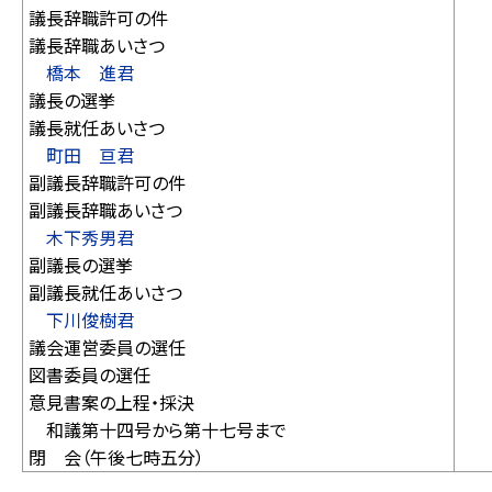
議長辞職許可の件
議長辞職あいさつ
橋本 進君
議長の選挙
議長就任あいさつ
町田 亘君
副議長辞職許可の件
副議長辞職あいさつ
木下秀男君
副議長の選挙
副議長就任あいさつ
下川俊樹君
議会運営委員の選任
図書委員の選任
意見書案の上程・採決
和議第十四号から第十七号まで
閉 会（午後七時五分）