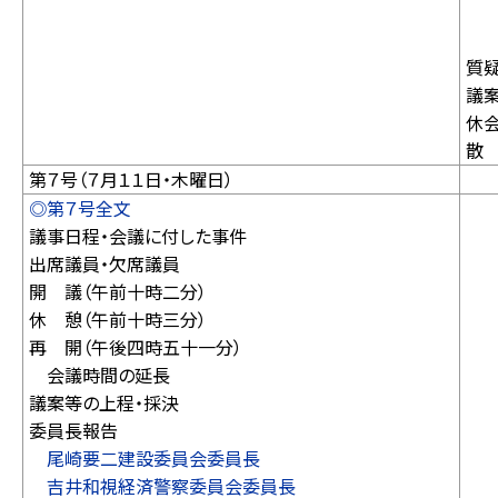
鈴
再
質
議
休
散
第７号（７月１１日・木曜日）
◎第７号全文
議事日程・会議に付した事件
出席議員・欠席議員
開 議（午前十時二分）
休 憩（午前十時三分）
再 開（午後四時五十一分）
会議時間の延長
議案等の上程・採決
委員長報告
尾崎要二建設委員会委員長
吉井和視経済警察委員会委員長