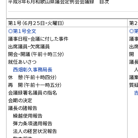
平成８年６月和歌山県議会定例会会議録 目次
第１号（６月２５日・火曜日）
第２
◎第１号全文
◎
議事日程・会議に付した事件
議
出席議員・欠席議員
出
開会・開議（午前十時三分）
開
就任あいさつ
議
西畑彰久事務局長
人
休 憩（午前十時四分）
議
再 開（午前十一時五分）
質
会議録署名議員の指名
会期の決定
西
議長の諸報告
日
繰越使用報告
中
弾力条項適用報告
藤
法人の経営状況報告
平