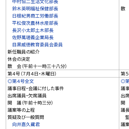
中村協二生活文化部長
再
鈴木英明福祉保健部長
散
日根紀男商工労働部長
平松俊次農林水産部長
長沢小太郎土木部長
佐野萬瑳義企業局長
目黒威徳教育委員会委員
新任職員の紹介
休会の決定
散 会（午前十一時三十八分）
第４号（７月４日・木曜日）
第５
◎第４号全文
◎
議事日程・会議に付した事件
議
出席議員・欠席議員
出
開 議（午前十時三分）
開
議案等の上程
議
質疑及び一般質問
監
向井嘉久藏君
議