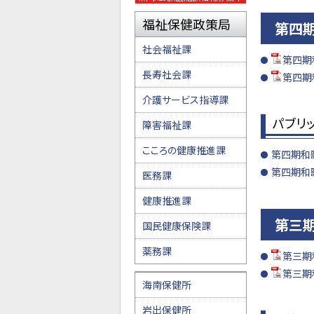
福祉保健政策局
第四
社会福祉課
第四期
長寿社会課
第四期
介護サービス指導課
パブリ
障害福祉課
こころの健康推進課
第四期和
第四期和
医務課
健康推進課
第三
国民健康保険課
薬務課
第三期
第三期
海南保健所
岩出保健所