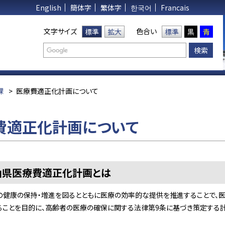
English
簡体字
繁体字
한국어
Francais
文字サイズ
色合い
標準
拡大
標準
黒
青
課
>
医療費適正化計画について
費適正化計画について
山県医療費適正化計画とは
の健康の保持・増進を図るとともに医療の効率的な提供を推進することで、
ることを目的に、高齢者の医療の確保に関する法律第9条に基づき策定する