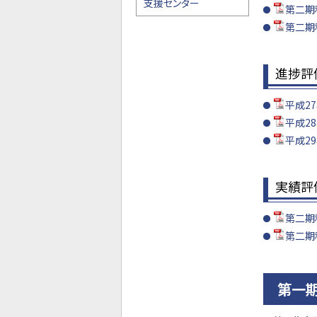
支援センター
第二期
第二期
進捗評
平成27
平成28
平成29
実績評
第二期
第二期
第一