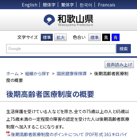
English
簡体字
繁体字
한국어
Francais
文字サイズ
色合い
標準
拡大
標準
黒
青
音声読み上げ
ホーム
>
組織から探す
>
国民健康保険課
>
後期高齢者医療制
度の概要
後期高齢者医療制度の概要
生活保護を受けている人などを除き、全ての75歳以上の人と65歳以
上75歳未満の一定程度の障害の認定を受けた人は後期高齢者医療
制度へ加入することになります。
後期高齢者医療制度のポイントについて（PDF形式 161キロバイ