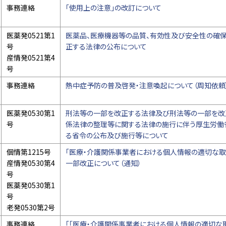
事務連絡
「使用上の注意」の改訂について
医薬発0521第1
医薬品、医療機器等の品質、有効性及び安全性の確
号
正する法律の公布について
産情発0521第4
号
事務連絡
熱中症予防の普及啓発・注意喚起について（周知依頼
医薬発0530第1
刑法等の一部を改正する法律及び刑法等の一部を改
号
係法律の整理等に関する法律の施行に伴う厚生労働
る省令の公布及び施行等について
個情第1215号
「医療・介護関係事業者における個人情報の適切な取
産情発0530第4
一部改正について（通知）
号
医薬発0530第1
号
老発0530第2号
事務連絡
「「医療・介護関係事業者における個人情報の適切な