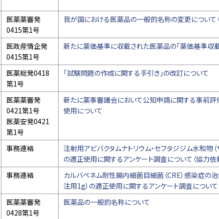
医薬薬審発
我が国における医薬品の一般的名称の変更について（
0415第1号
医政産情企発
新たに薬価基準に収載された医薬品の「薬価基準収載
0415第1号
医薬総発0418
「試験問題の作成に関する手引き」の改訂について
第1号
医薬薬審発
新たに薬事審議会において公知申請に関する事前評
0421第1号
使用について
医薬安発0421
第1号
事務連絡
注射用アビバクタムナトリウム・セフタジジム水和物（
の適正使用に関するアンケート調査について（協力依
事務連絡
カルバペネム耐性腸内細菌目細菌（CRE）感染症の治
注用1g）の適正使用に関するアンケート調査について
医薬薬審発
医薬品の一般的名称について
0428第1号