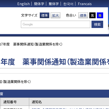
English
簡体字
繁体字
한국어
Francais
文字サイズ
色合い
標準
拡大
標準
黒
青
和7年度 薬事関係通知（製造業関係を除く）
7年度 薬事関係通知（製造業関係
知（製造業関係を除く）
度
通知番号
通知名