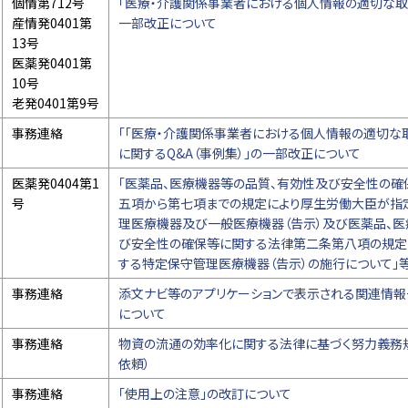
個情第712号
「医療・介護関係事業者における個人情報の適切な取
産情発0401第
一部改正について
13号
医薬発0401第
10号
老発0401第9号
事務連絡
「「医療・介護関係事業者における個人情報の適切な
に関するQ&A（事例集）」の一部改正について
医薬発0404第1
「医薬品、医療機器等の品質、有効性及び安全性の
号
五項から第七項までの規定により厚生労働大臣が指
理医療機器及び一般医療機器（告示）及び医薬品、医
び安全性の確保等に関する法律第二条第八項の規定
する特定保守管理医療機器（告示）の施行について」
事務連絡
添文ナビ等のアプリケーションで表示される関連情報
について
事務連絡
物資の流通の効率化に関する法律に基づく努力義務
依頼）
事務連絡
「使用上の注意」の改訂について