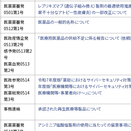
医薬薬審発
レブリキズマブ（遺伝子組み換え）製剤の最適使用推
0501第1号
果不十分なアトピー性皮膚炎）の一部改正について
医薬薬審発
医薬品の一般的名称について
0512第1号
医政産情企発
「医療用医薬品の供給不足に係る報告について（依頼
0513第2号
感予発0513第2
号
医薬血発0513
第2号
医政参発0514
令和7年度版「薬局におけるサイバーセキュリティ対策
第3号
年度版「医療機関等におけるサイバーセキュリティ対
医薬総発0514
医療機関等・事業者向け～」について
第3号
事務連絡
承認された再生医療等製品について
医薬薬審発
アシミニブ塩酸塩製剤の使用に当たっての留意事項に