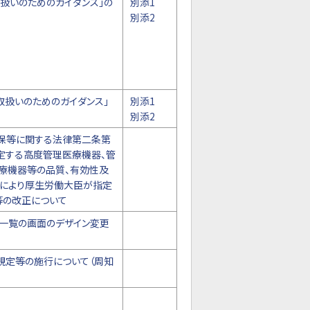
扱いのためのガイダンス」の
別添1
別添2
取扱いのためのガイダンス」
別添1
別添2
確保等に関する法律第二条第
定する高度管理医療機器、管
療機器等の品質、有効性及
により厚生労働大臣が指定
等の改正について
一覧の画面のデザイン変更
規定等の施行について（周知