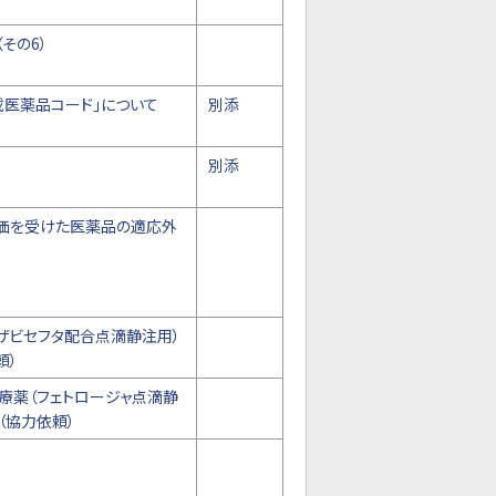
その6）
医薬品コード」について
別添
別添
価を受けた医薬品の適応外
ザビセフタ配合点滴静注用）
頼）
療薬（フェトロージャ点滴静
（協力依頼）