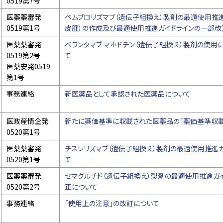
0519第7号
医薬薬審発
ペムブロリズマブ（遺伝子組換え）製剤の最適使用推
0519第1号
皮腫）の作成及び最適使用推進ガイドラインの一部改
医薬薬審発
ベランタマブ マホドチン（遺伝子組換え）製剤の使用
0519第2号
て
医薬安発0519
第1号
事務連絡
新医薬品として承認された医薬品について
医政産情企発
新たに薬価基準に収載された医薬品の「薬価基準収載
0520第1号
医薬薬審発
チスレリズマブ（遺伝子組換え）製剤の最適使用推進ガ
0520第1号
て
医薬薬審発
セマグルチド（遺伝子組換え）製剤の最適使用推進ガイ
0520第2号
正について
事務連絡
「使用上の注意」の改訂について