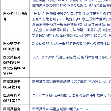
国内未承認の感染症の予防のために用いられる医薬
医薬発0620第5
「医薬品、医療機器等の品質、有効性及び安全性の
号
五項から第七項までの規定により厚生労働大臣が指
理医療機器及び一般医療機器（告示）及び医薬品、医
び安全性の確保等に関する法律第二条第八項の規定
する特定保守管理医療機器（告示）の施行について」
医薬監麻発
新たに追加された一般的名称の製品群への該当性に
0620第1号
医薬薬審発
トアルクエタマブ（遺伝子組換え）製剤の使用にあた
0624第7号
医薬安発0624
第3号
医薬薬審発
新医薬品等の再審査結果 令和7年度（その2）につい
0624 第1号
医薬薬審発
ニボルマブ（遺伝子組換え）製剤の最適使用推進ガイド
0624 第4号
医薬薬審発
新医薬品の再審査期間の延長について