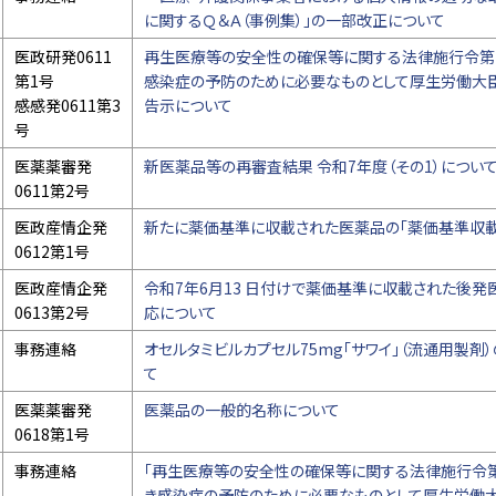
に関するＱ＆Ａ（事例集）」の一部改正について
医政研発0611
再生医療等の安全性の確保等に関する法律施行令第
第1号
感染症の予防のために必要なものとして厚生労働大
感感発0611第3
告示について
号
医薬薬審発
新医薬品等の再審査結果 令和7年度（その1）につい
0611第2号
医政産情企発
新たに薬価基準に収載された医薬品の「薬価基準収載
0612第1号
医政産情企発
令和7年6月13 日付けで薬価基準に収載された後
0613第2号
応について
事務連絡
オセルタミビルカプセル75mg「サワイ」（流通用製剤
て
医薬薬審発
医薬品の一般的名称について
0618第1号
事務連絡
「再生医療等の安全性の確保等に関する法律施行令
き感染症の予防のために必要なものとして厚生労働