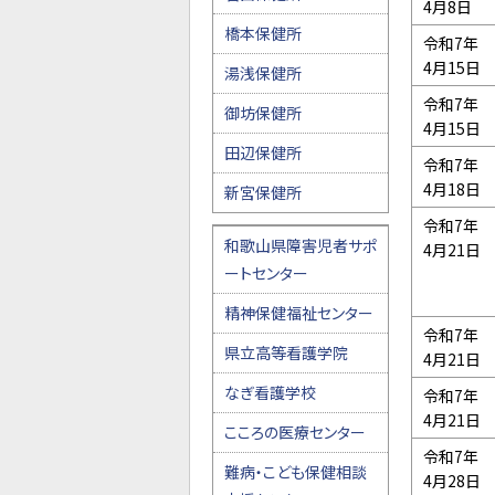
4月8日
橋本保健所
令和7年
4月15日
湯浅保健所
令和7年
御坊保健所
4月15日
田辺保健所
令和7年
4月18日
新宮保健所
令和7年
和歌山県障害児者サポ
4月21日
ートセンター
精神保健福祉センター
令和7年
県立高等看護学院
4月21日
なぎ看護学校
令和7年
4月21日
こころの医療センター
令和7年
難病・こども保健相談
4月28日