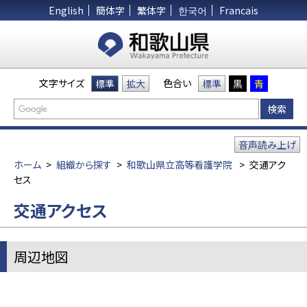
English
簡体字
繁体字
한국어
Francais
文字サイズ
色合い
標準
拡大
標準
黒
青
音声読み上げ
ホーム
>
組織から探す
>
和歌山県立高等看護学院
>
交通アク
セス
交通アクセス
周辺地図