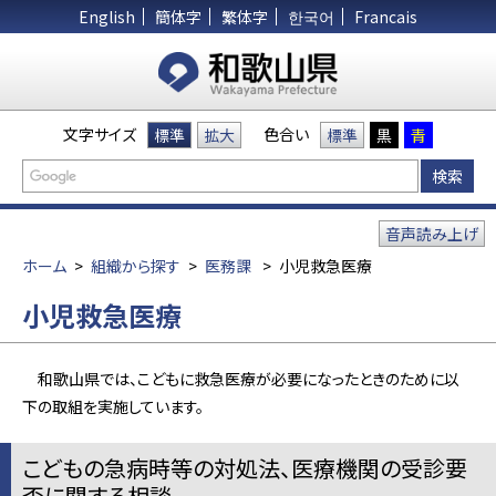
English
簡体字
繁体字
한국어
Francais
文字サイズ
色合い
標準
拡大
標準
黒
青
音声読み上げ
ホーム
>
組織から探す
>
医務課
>
小児救急医療
小児救急医療
和歌山県では、こどもに救急医療が必要になったときのために以
下の取組を実施しています。
こどもの急病時等の対処法、医療機関の受診要
否に関する相談