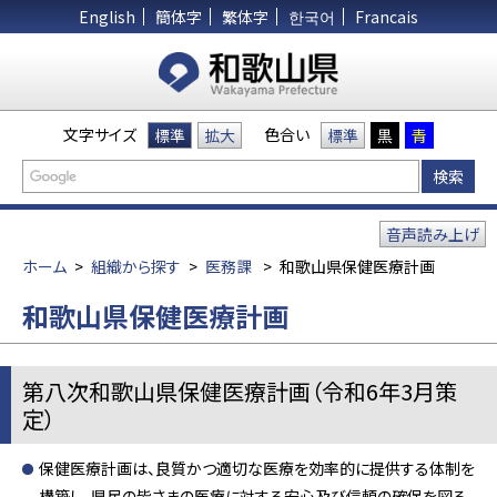
English
簡体字
繁体字
한국어
Francais
文字サイズ
色合い
標準
拡大
標準
黒
青
音声読み上げ
ホーム
>
組織から探す
>
医務課
>
和歌山県保健医療計画
和歌山県保健医療計画
第八次和歌山県保健医療計画（令和6年3月策
定）
保健医療計画は、良質かつ適切な医療を効率的に提供する体制を
構築し、県民の皆さまの医療に対する安心及び信頼の確保を図る