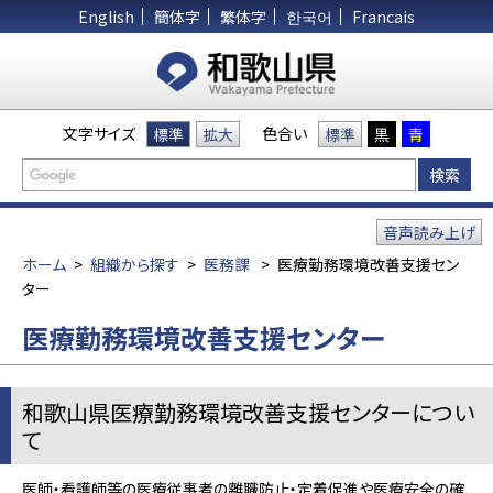
English
簡体字
繁体字
한국어
Francais
文字サイズ
色合い
標準
拡大
標準
黒
青
音声読み上げ
ホーム
>
組織から探す
>
医務課
>
医療勤務環境改善支援セン
ター
医療勤務環境改善支援センター
和歌山県医療勤務環境改善支援センターについ
て
医師・看護師等の医療従事者の離職防止・定着促進や医療安全の確