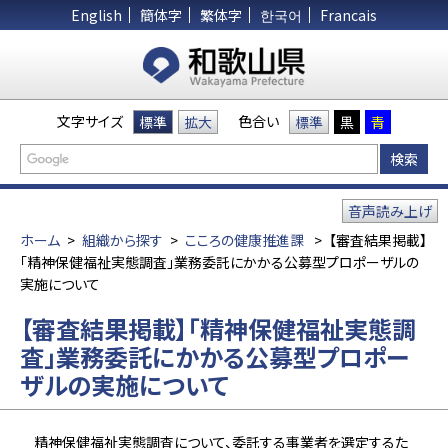
English
簡体字
繁体字
한국어
Francais
文字サイズ
色合い
標準
拡大
標準
黒
青
音声読み上げ
ホーム
>
組織から探す
>
こころの健康推進課
>
【審査結果掲載】
「精神保健福祉実態調査」業務委託にかかる公募型プロポーザルの
実施について
【審査結果掲載】「精神保健福祉実態調
査」業務委託にかかる公募型プロポー
ザルの実施について
精神保健福祉実態調査について、委託する事業者を選定するた